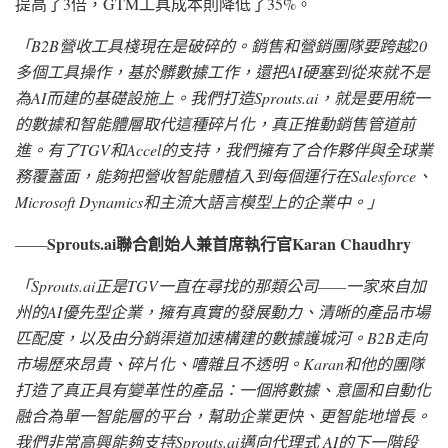
提高了3倍，GTM工具成本則降低了35%。
「
B2B營收工具棧現在是破碎的。銷售和營銷團隊要跨越20
多個工具操作，基於髒數據工作，還把AI硬塞到從來就不是
為AI而建的基礎設施上。我們打造Sprouts.ai，就是要用統一
的數據和智能體層取代這種碎片化，真正推動銷售管道前
進。有了TGV和Accel的支持，我們擁有了合作夥伴與全球業
務覆蓋面，能夠把營收智能體植入到每個運行在Salesforce、
Microsoft Dynamics和主流大語言模型上的企業中。
」
Sprouts.ai聯合創始人兼首席執行官Karan Chaudhry
——
「
Sprouts.ai正是TGV一直在尋找的那類公司——一家來自加
州的AI優先型企業，擁有真實的發展動力、清晰的產品市場
匹配度，以及由分銷渠道加速構建的數據護城河。B2B走向
市場歷來昂貴、碎片化、嘈雜且不透明。Karan和他的團隊
打造了真正具有變革性的產品：一個將數據、意圖和自動化
融合為單一智能層的平台，幫助企業更快、更智能地增長。
我們非常高興能夠支持Sprouts.ai邁向代理式 AI的下一階段