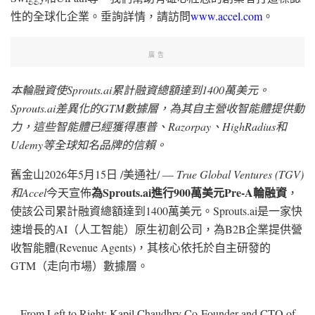
性的全球化企業。垂詢詳情，請訪問
www.accel.com
。
廣告
本輪融資使
Sprouts.ai累計融資總額達到1400萬美元。
Sprouts.ai差異化的GTM數據層，為其自主營收智能體提供動
力，這些智能體已經獲得惠普、Razorpay、HighRadius和
Udemy等全球知名品牌的信賴。
舊金山
2026年5月15日
/美通社/ —
True Global Ventures (TGV)
為
Sprouts.ai進行900萬美元Pre-A輪融資
和Accel
今天宣佈
，
使該公司累計融資總額達到1400萬美元。Sprouts.ai是一家快
速增長的AI（人工智能）原生初創公司，為B2B企業提供營
收智能體(Revenue Agents)，其核心依托於自主研發的
GTM（走向市場）數據層。
From Left to Right: Kapil Chaudhry Co-Founder and CTO of