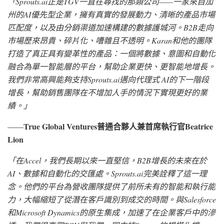
「
Sprouts.ai正是TGV一直在尋找的那類公司——一家來自加
州的AI優先型企業，擁有真實的發展動力、清晰的產品市場
匹配度，以及由分銷渠道加速構建的數據護城河。B2B走向
市場歷來昂貴、碎片化、嘈雜且不透明。Karan和他的團隊
打造了真正具有變革性的產品：一個將數據、意圖和自動化
融合為單一智能層的平台，幫助企業更快、更智能地增長。
我們非常高興能夠支持Sprouts.ai邁向代理式 AI的下一階段
增長，幫助銷售團隊在不增加人手的情況下實現更好的業
績。
」
True Global Ventures普通合夥人兼首席執行官Beatrice
——
Lion
「
在
Accel，我們長期以來一直堅信，B2B增長的未來在於
AI、數據和自動化的交匯處。Sprouts.ai完美詮釋了這一理
念。他們的平台為營收團隊提供了前所未有的智能和執行能
力，大幅縮短了從潛在客戶識別到成交的時間。與Salesforce
和Microsoft Dynamics的原生集成，加速了在企業客戶中的滲