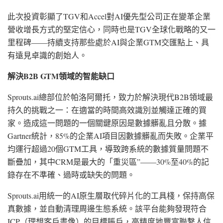
此次投資彰顯了TGV和Accel對AI優先型公司正在變革企業
營收增長方式的堅定信心，同時也是TGV全球化戰略的又一
里程碑——持續支持那些處於AI與企業GTM交匯點上、具
有遠見卓識的創始人。
解決
B2B GTM領域的智能缺口
Sprouts.ai總部位於帕洛阿爾托，致力於解決現代B2B領域最
持久的挑戰之一：在適當的時間高效識別並觸達正確的買
家。造成這一問題的一個關鍵原因是數據髒亂且分散。據
Gartner統計，85%的企業AI項目因數據髒亂而失敗。企業平
均運行超過20個GTM工具，導致跨系統的數據質量問題不
斷疊加，其中CRM是最大的
「
重災區”——30%至40%的記
錄存在不準確、過時或缺失的問題。
Sprouts.ai用統一的AI原生層取代碎片化的工具棧，保持高保
真數據，並自動清理周邊生態系統。該平台能夠發現符合
ICP（理想客戶畫像）的目標賬戶，高精度地豐富聯繫人信