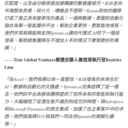
匹配度，以及由分銷渠道加速構建的數據護城河。B2B走向
市場歷來昂貴、碎片化、嘈雜且不透明。Karan和他的團隊
打造了真正具有變革性的產品：一個將數據、意圖和自動化
融合為單一智能層的平台，幫助企業更快、更智能地增長。
我們非常高興能夠支持Sprouts.ai邁向代理式 AI的下一階段
增長，幫助銷售團隊在不增加人手的情況下實現更好的業
績。
」
True Global Ventures普通合夥人兼首席執行官Beatrice
——
Lion
「
在
Accel，我們長期以來一直堅信，B2B增長的未來在於
AI、數據和自動化的交匯處。Sprouts.ai完美詮釋了這一理
念。他們的平台為營收團隊提供了前所未有的智能和執行能
力，大幅縮短了從潛在客戶識別到成交的時間。與Salesforce
和Microsoft Dynamics的原生集成，加速了在企業客戶中的滲
透。我們很高興TGV與我們一同支持Sprouts的規模化擴
張。
」