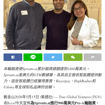
本輪融資使
Sprouts.ai累計融資總額達到1400萬美元。
Sprouts.ai差異化的GTM數據層，為其自主營收智能體提供動
力，這些智能體已經獲得惠普、Razorpay、HighRadius和
Udemy等全球知名品牌的信賴。
舊金山
2026年5月15日
/美通社/ —
True Global Ventures (TGV)
為
Sprouts.ai進行900萬美元Pre-A輪融資
和Accel
今天宣佈
，