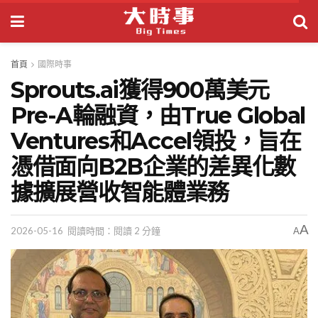
首頁
國際時事
Sprouts.ai獲得900萬美元
Pre-A輪融資，由True Global
Ventures和Accel領投，旨在
憑借面向B2B企業的差異化數
據擴展營收智能體業務
A
2026-05-16
閱讀時間：閱讀 2 分鐘
A