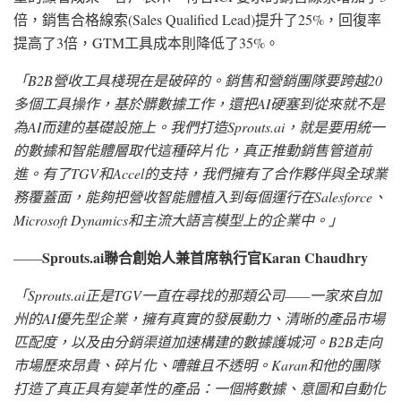
倍，銷售合格線索(Sales Qualified Lead)提升了25%，回復率
提高了3倍，GTM工具成本則降低了35%。
「
B2B營收工具棧現在是破碎的。銷售和營銷團隊要跨越20
多個工具操作，基於髒數據工作，還把AI硬塞到從來就不是
為AI而建的基礎設施上。我們打造Sprouts.ai，就是要用統一
的數據和智能體層取代這種碎片化，真正推動銷售管道前
進。有了TGV和Accel的支持，我們擁有了合作夥伴與全球業
務覆蓋面，能夠把營收智能體植入到每個運行在Salesforce、
Microsoft Dynamics和主流大語言模型上的企業中。
」
Sprouts.ai聯合創始人兼首席執行官Karan Chaudhry
——
「
Sprouts.ai正是TGV一直在尋找的那類公司——一家來自加
州的AI優先型企業，擁有真實的發展動力、清晰的產品市場
匹配度，以及由分銷渠道加速構建的數據護城河。B2B走向
市場歷來昂貴、碎片化、嘈雜且不透明。Karan和他的團隊
打造了真正具有變革性的產品：一個將數據、意圖和自動化