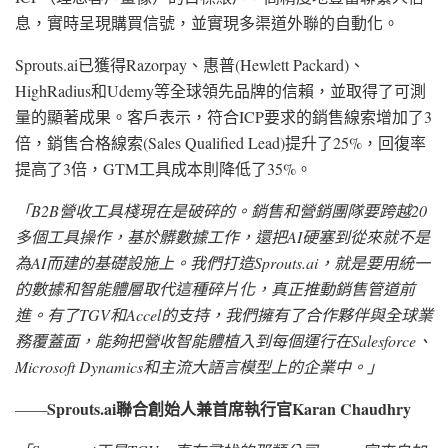
息，實時呈現購買信號，並實現多渠道外聯的自動化。
Sprouts.ai已獲得Razorpay、惠普(Hewlett Packard)、
HighRadius和Udemy等全球領先品牌的信賴，並取得了可測
量的顯著成果。客戶表示，符合ICP要求的銷售線索增加了3
倍，銷售合格線索(Sales Qualified Lead)提升了25%，回復率
提高了3倍，GTM工具成本則降低了35%。
「
B2B營收工具棧現在是破碎的。銷售和營銷團隊要跨越20
多個工具操作，基於髒數據工作，還把AI硬塞到從來就不是
為AI而建的基礎設施上。我們打造Sprouts.ai，就是要用統一
的數據和智能體層取代這種碎片化，真正推動銷售管道前
進。有了TGV和Accel的支持，我們擁有了合作夥伴與全球業
務覆蓋面，能夠把營收智能體植入到每個運行在Salesforce、
Microsoft Dynamics和主流大語言模型上的企業中。
」
Sprouts.ai聯合創始人兼首席執行官Karan Chaudhry
——