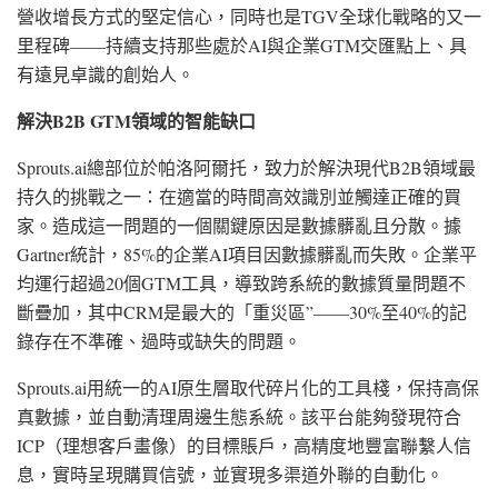
營收增長方式的堅定信心，同時也是TGV全球化戰略的又一
里程碑——持續支持那些處於AI與企業GTM交匯點上、具
有遠見卓識的創始人。
解決
B2B GTM領域的智能缺口
Sprouts.ai總部位於帕洛阿爾托，致力於解決現代B2B領域最
持久的挑戰之一：在適當的時間高效識別並觸達正確的買
家。造成這一問題的一個關鍵原因是數據髒亂且分散。據
Gartner統計，85%的企業AI項目因數據髒亂而失敗。企業平
均運行超過20個GTM工具，導致跨系統的數據質量問題不
斷疊加，其中CRM是最大的
「
重災區”——30%至40%的記
錄存在不準確、過時或缺失的問題。
Sprouts.ai用統一的AI原生層取代碎片化的工具棧，保持高保
真數據，並自動清理周邊生態系統。該平台能夠發現符合
ICP（理想客戶畫像）的目標賬戶，高精度地豐富聯繫人信
息，實時呈現購買信號，並實現多渠道外聯的自動化。