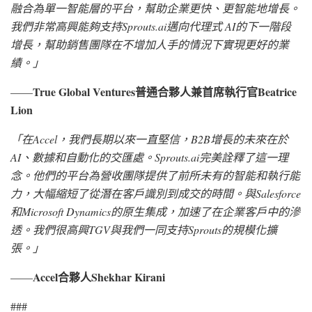
融合為單一智能層的平台，幫助企業更快、更智能地增長。
我們非常高興能夠支持Sprouts.ai邁向代理式 AI的下一階段
增長，幫助銷售團隊在不增加人手的情況下實現更好的業
績。
」
True Global Ventures普通合夥人兼首席執行官Beatrice
——
Lion
「
在
Accel，我們長期以來一直堅信，B2B增長的未來在於
AI、數據和自動化的交匯處。Sprouts.ai完美詮釋了這一理
念。他們的平台為營收團隊提供了前所未有的智能和執行能
力，大幅縮短了從潛在客戶識別到成交的時間。與Salesforce
和Microsoft Dynamics的原生集成，加速了在企業客戶中的滲
透。我們很高興TGV與我們一同支持Sprouts的規模化擴
張。
」
Accel合夥人Shekhar Kirani
——
###