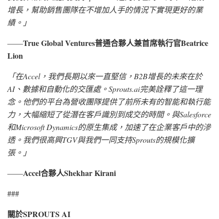
增長，幫助銷售團隊在不增加人手的情況下實現更好的業
績。
」
True Global Ventures普通合夥人兼首席執行官Beatrice
——
Lion
「
在
Accel，我們長期以來一直堅信，B2B增長的未來在於
AI、數據和自動化的交匯處。Sprouts.ai完美詮釋了這一理
念。他們的平台為營收團隊提供了前所未有的智能和執行能
力，大幅縮短了從潛在客戶識別到成交的時間。與Salesforce
和Microsoft Dynamics的原生集成，加速了在企業客戶中的滲
透。我們很高興TGV與我們一同支持Sprouts的規模化擴
張。
」
Accel合夥人Shekhar Kirani
——
###
關於
SPROUTS AI