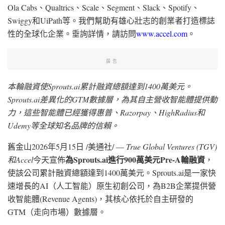
Ola Cabs、Qualtrics、Scale、Segment、Slack、Spotify、
Swiggy和UiPath等。我們幫助有雄心壯志的創業者打造標誌
性的全球化企業。垂詢詳情，請訪問
www.accel.com
。
廣告
本輪融資使
Sprouts.ai累計融資總額達到1400萬美元。
Sprouts.ai差異化的GTM數據層，為其自主營收智能體提供動
力，這些智能體已經獲得惠普、Razorpay、HighRadius和
Udemy等全球知名品牌的信賴。
舊金山
2026年5月15日
/美通社/ —
True Global Ventures (TGV)
為
Sprouts.ai進行900萬美元Pre-A輪融資
和Accel
今天宣佈
，
使該公司累計融資總額達到1400萬美元。Sprouts.ai是一家快
速增長的AI（人工智能）原生初創公司，為B2B企業提供營
收智能體(Revenue Agents)，其核心依托於自主研發的
GTM（走向市場）數據層。