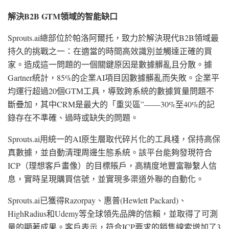
解決
B2B GTM領域的智能缺口
Sprouts.ai總部位於帕洛阿爾托，致力於解決現代B2B領域最
持久的挑戰之一：在適當的時間高效識別並觸達正確的買
家。造成這一問題的一個關鍵原因是數據髒亂且分散。據
Gartner統計，85%的企業AI項目因數據髒亂而失敗。企業平
均運行超過20個GTM工具，導致跨系統的數據質量問題不
斷疊加，其中CRM是最大的
「
重災區”——30%至40%的記
錄存在不準確、過時或缺失的問題。
Sprouts.ai用統一的AI原生層取代碎片化的工具棧，保持高保
真數據，並自動清理周邊生態系統。該平台能夠發現符合
ICP（理想客戶畫像）的目標賬戶，高精度地豐富聯繫人信
息，實時呈現購買信號，並實現多渠道外聯的自動化。
Sprouts.ai已獲得Razorpay、惠普(Hewlett Packard)、
HighRadius和Udemy等全球領先品牌的信賴，並取得了可測
量的顯著成果。客戶表示，符合ICP要求的銷售線索增加了3