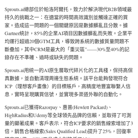
Sprouts.ai總部位於帕洛阿爾托，致力於解決現代B2B領域最
持久的挑戰之一：在適當的時間高效識別並觸達正確的買
家。造成這一問題的一個關鍵原因是數據髒亂且分散。據
Gartner統計，85%的企業AI項目因數據髒亂而失敗。企業平
均運行超過20個GTM工具，導致跨系統的數據質量問題不
斷疊加，其中CRM是最大的
「
重災區”——30%至40%的記
錄存在不準確、過時或缺失的問題。
Sprouts.ai用統一的AI原生層取代碎片化的工具棧，保持高保
真數據，並自動清理周邊生態系統。該平台能夠發現符合
ICP（理想客戶畫像）的目標賬戶，高精度地豐富聯繫人信
息，實時呈現購買信號，並實現多渠道外聯的自動化。
Sprouts.ai已獲得Razorpay、惠普(Hewlett Packard)、
HighRadius和Udemy等全球領先品牌的信賴，並取得了可測
量的顯著成果。客戶表示，符合ICP要求的銷售線索增加了3
倍，銷售合格線索(Sales Qualified Lead)提升了25%，回復率