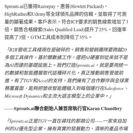
Sprouts.ai已獲得Razorpay、惠普(Hewlett Packard)、
HighRadius和Udemy等全球領先品牌的信賴，並取得了可測
量的顯著成果。客戶表示，符合ICP要求的銷售線索增加了3
倍，銷售合格線索(Sales Qualified Lead)提升了25%，回復率
提高了3倍，GTM工具成本則降低了35%。
「
B2B營收工具棧現在是破碎的。銷售和營銷團隊要跨越20
多個工具操作，基於髒數據工作，還把AI硬塞到從來就不是
為AI而建的基礎設施上。我們打造Sprouts.ai，就是要用統一
的數據和智能體層取代這種碎片化，真正推動銷售管道前
進。有了TGV和Accel的支持，我們擁有了合作夥伴與全球業
務覆蓋面，能夠把營收智能體植入到每個運行在Salesforce、
Microsoft Dynamics和主流大語言模型上的企業中。
」
Sprouts.ai聯合創始人兼首席執行官Karan Chaudhry
——
「
Sprouts.ai正是TGV一直在尋找的那類公司——一家來自加
州的AI優先型企業，擁有真實的發展動力、清晰的產品市場