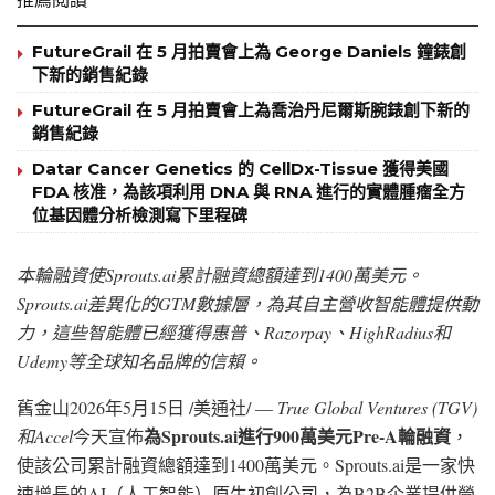
FutureGrail 在 5 月拍賣會上為 George Daniels 鐘錶創
下新的銷售紀錄
FutureGrail 在 5 月拍賣會上為喬治丹尼爾斯腕錶創下新的
銷售紀錄
Datar Cancer Genetics 的 CellDx-Tissue 獲得美國
FDA 核准，為該項利用 DNA 與 RNA 進行的實體腫瘤全方
位基因體分析檢測寫下里程碑
本輪融資使
Sprouts.ai累計融資總額達到1400萬美元。
Sprouts.ai差異化的GTM數據層，為其自主營收智能體提供動
力，這些智能體已經獲得惠普、Razorpay、HighRadius和
Udemy等全球知名品牌的信賴。
舊金山
2026年5月15日
/美通社/ —
True Global Ventures (TGV)
為
Sprouts.ai進行900萬美元Pre-A輪融資
和Accel
今天宣佈
，
使該公司累計融資總額達到1400萬美元。Sprouts.ai是一家快
速增長的AI（人工智能）原生初創公司，為B2B企業提供營