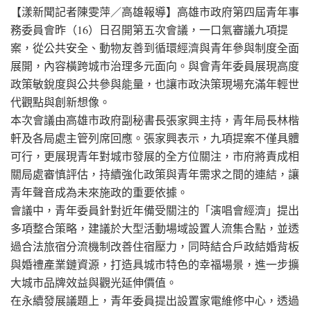
【漾新聞記者陳雯萍／高雄報導】高雄市政府第四屆青年事
務委員會昨（16）日召開第五次會議，一口氣審議九項提
案，從公共安全、動物友善到循環經濟與青年參與制度全面
展開，內容橫跨城市治理多元面向。與會青年委員展現高度
政策敏銳度與公共參與能量，也讓市政決策現場充滿年輕世
代觀點與創新想像。
本次會議由高雄市政府副秘書長張家興主持，青年局長林楷
軒及各局處主管列席回應。張家興表示，九項提案不僅具體
可行，更展現青年對城市發展的全方位關注，市府將責成相
關局處審慎評估，持續強化政策與青年需求之間的連結，讓
青年聲音成為未來施政的重要依據。
會議中，青年委員針對近年備受關注的「演唱會經濟」提出
多項整合策略，建議於大型活動場域設置人流集合點，並透
過合法旅宿分流機制改善住宿壓力，同時結合戶政結婚背板
與婚禮產業鏈資源，打造具城市特色的幸福場景，進一步擴
大城市品牌效益與觀光延伸價值。
在永續發展議題上，青年委員提出設置家電維修中心，透過