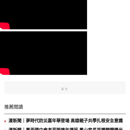
廣告
推薦閱讀
漾新聞｜夢時代防災嘉年華登場 高雄親子共學扎根安全意識
漾新聞｜鳳西國中會考亮眼連年增班 鳳山家長首選關鍵曝光