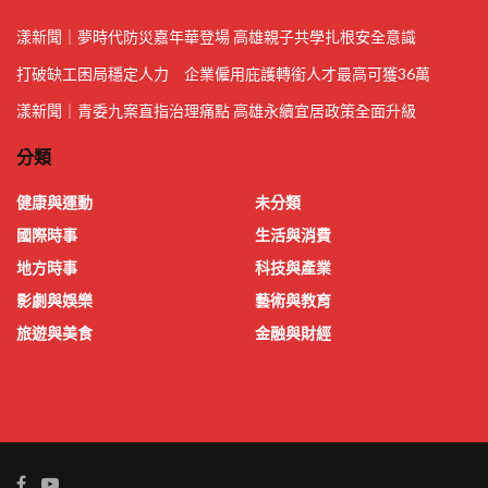
漾新聞｜夢時代防災嘉年華登場 高雄親子共學扎根安全意識
打破缺工困局穩定人力 企業僱用庇護轉銜人才最高可獲36萬
漾新聞｜青委九案直指治理痛點 高雄永續宜居政策全面升級
分類
健康與運動
未分類
國際時事
生活與消費
地方時事
科技與產業
影劇與娛樂
藝術與教育
旅遊與美食
金融與財經