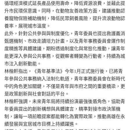
循環經濟模式延長產品使用壽命，降低資源浪費，並藉此提
升市民環保意識。同時，在動物友善政策方面，建議推動認
養寵物保險補助機制，降低民眾飼養風險，提升流浪動物認
養率，展現城市溫度。
此外，針對公共參與與制度優化，青年委員也提出救護義消
甄選機制、市政走讀培力計畫，以及青年事務委員會運作制
度精進等具體建議，期盼透過制度化與常態化推動，讓青年
能更深入參與公共事務，從觀察者轉變為行動者，持續為城
市注入創新動能。
林楷軒指出，《青年基準法》今年1月正式施行後，已將青
年參與公共事務納入法制化軌道，青年事務委員會在新時代
中的角色更加關鍵，不僅是青年與市府之間的重要橋梁，更
是政策創新與社會對話的平台。
林楷軒強調，未來青年局將持續扮演最強後盾角色，協助青
年委員提出的創新構想與具體建言，精準對接市政決策機
制，讓每一項前瞻提案都能轉化為實際政策，推動高雄在永
續發展與宜居城市目標上持續躍進。