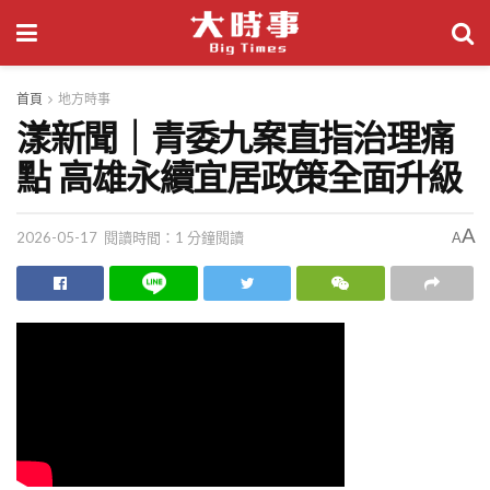
首頁
地方時事
漾新聞｜青委九案直指治理痛
點 高雄永續宜居政策全面升級
A
2026-05-17
閱讀時間：1 分鐘閱讀
A