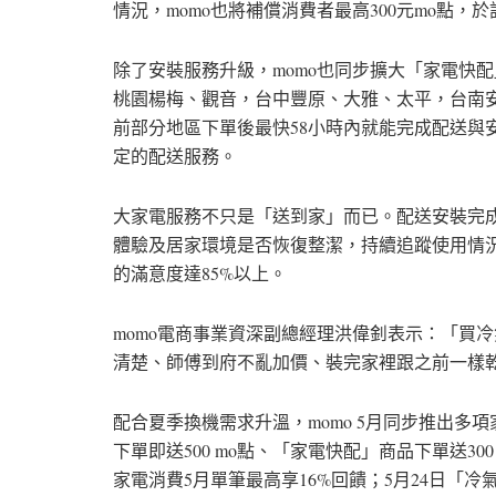
情況，momo也將補償消費者最高300元mo點，
除了安裝服務升級，momo也同步擴大「家電快配
桃園楊梅、觀音，台中豐原、大雅、太平，台南安
前部分地區下單後最快58小時內就能完成配送與
定的配送服務。
大家電服務不只是「送到家」而已。配送安裝完成
體驗及居家環境是否恢復整潔，持續追蹤使用情況
的滿意度達85%以上。
momo電商事業資深副總經理洪偉釗表示：「買
清楚、師傅到府不亂加價、裝完家裡跟之前一樣
配合夏季換機需求升溫，momo 5月同步推出多項
下單即送500 mo點、「家電快配」商品下單送300
家電消費5月單筆最高享16%回饋；5月24日「