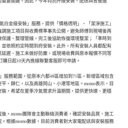
的重要關鍵。因此，今年特別升級安裝、配送與售後服
冷氣白金級安裝」服務，提供「價格透明」、「潔淨施工」
強調施工項目與收費標準事先公開，避免師傅到現場後再
塵保護、整理管線，完工後協助恢復環境整潔；「準時到
，並依照約定時間到府安裝。此外，所有安裝人員都配有
送延遲、施工未做好防塵，或現場收費與原本報價不同等
於訂購日起10天內進線聯繫客服即可申請。
」服務範圍，從原本六都48區增加到71區，新增區域包含
平、歸仁，以及高雄岡山、小港等地區。momo表示，目
安裝，希望在夏季冷氣需求升溫期間，提供更快速、更穩
後，momo團隊會主動聯絡消費者，確認安裝品質、施工
。根據momo數據，目前消費者對大家電配送與安裝服務