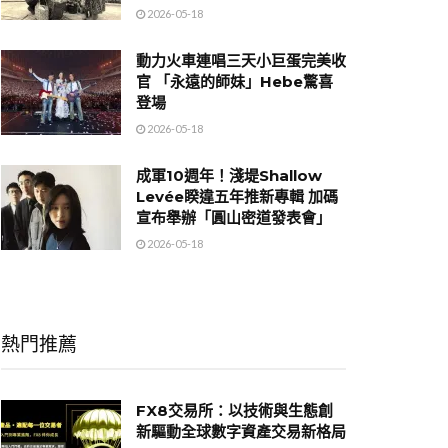
2026-05-18
動力火車連唱三天小巨蛋完美收
官 「永遠的師妹」Hebe驚喜
登場
2026-05-18
成軍10週年！淺堤Shallow
Levée睽違五年推新專輯 加碼
宣布舉辦「圓山密道發表會」
2026-05-18
熱門推薦
FX8交易所：以技術與生態創
新驅動全球數字資產交易新格局