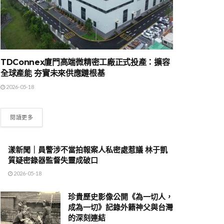
TDConnex廈門高端微精密工廠正式投產：擴容
全球產能 夯實未來供應鏈根基
2026-05-18
閱讀更多
漾新聞｜員警涉不當拍報案人私密處惹議 林于凱
質疑密錄器監督失靈成破口
2026-05-18
珍貴歷史影像公開《為一切人，
成為一切》記錄外籍神父與台灣
的深刻連結