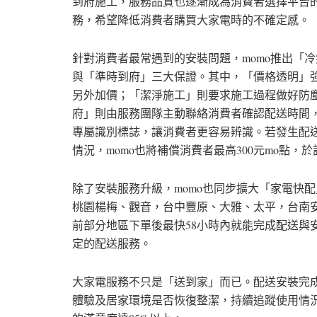
到府施工，服務品質也逐漸成為消費者選擇平台
務，希望降低消費者購買大家電時的不確定感。
針對消費者最常遇到的安裝問題，momo推出「
與「準時到府」三大保證。其中，「價格透明」
另外加價；「潔淨施工」則要求施工過程做好防
府」則由服務團隊主動聯絡消費者確認配送時間
專屬識別標誌，讓消費者更容易辨識。若發生配
情況，momo也將補償消費者最高300元mo點，
除了安裝服務升級，momo也同步擴大「家電快配
桃園楊梅、觀音，台中豐原、大雅、太平，台南安
前部分地區下單後最快58小時內就能完成配送與
定的配送服務。
大家電服務不只是「送到家」而已。配送安裝完成
體驗及居家環境是否恢復整潔，持續追蹤使用情況