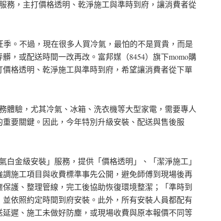
」服務，主打價格透明、乾淨施工與準時到府，讓消費者從
旺季。不過，現在很多人買冷氣，最怕的不是買貴，而是
，或配送時間一改再改。富邦媒（8454）旗下momo購
打價格透明、乾淨施工與準時到府，希望讓消費者從下單
服務體驗，尤其冷氣、冰箱、洗衣機等大型家電，需要專人
的重要關鍵。因此，今年特別升級安裝、配送與售後服
冷氣白金級安裝」服務，提供「價格透明」、「潔淨施工」
強調施工項目與收費標準事先公開，避免師傅到現場後再
塵保護、整理管線，完工後協助恢復環境整潔；「準時到
，並依照約定時間到府安裝。此外，所有安裝人員都配有
送延遲、施工未做好防塵，或現場收費與原本報價不同等