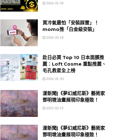
2026-01-04
買冷氣最怕「安裝踩雷」！
momo推「白金級安裝」
2026-05-18
赴日必買 Top 10 日本面膜推
薦：Loft Cosme 重點推薦、
毛孔救星全上榜
2026-01-30
漾新聞|《夢幻威尼斯》藝術家
鄧明墩油畫展現印象極致！
2025-03-19
漾新聞|《夢幻威尼斯》藝術家
鄧明墩油畫展現印象極致！