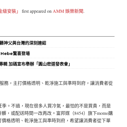
金級安裝」
first appeared on
AMM 娛樂新聞
.
籍神父與台灣的深刻連結
Hebe驚喜登場
推新專輯 加碼宣布舉辦「圓山密道發表會」
」服務，主打價格透明、乾淨施工與準時到府，讓消費者從
旺季。不過，現在很多人買冷氣，最怕的不是買貴，而是
，或配送時間一改再改。富邦媒（8454）旗下momo購
打價格透明、乾淨施工與準時到府，希望讓消費者從下單