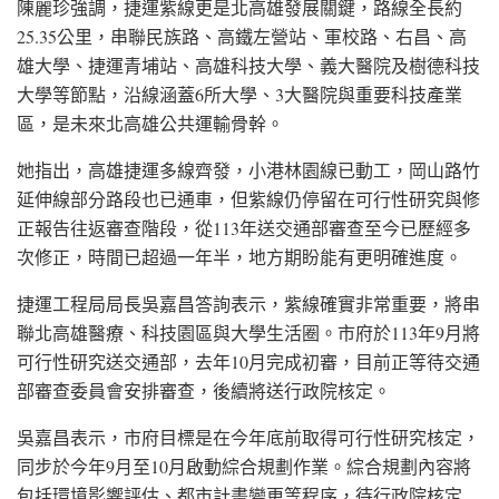
陳麗珍強調，捷運紫線更是北高雄發展關鍵，路線全長約
25.35公里，串聯民族路、高鐵左營站、軍校路、右昌、高
雄大學、捷運青埔站、高雄科技大學、義大醫院及樹德科技
大學等節點，沿線涵蓋6所大學、3大醫院與重要科技產業
區，是未來北高雄公共運輸骨幹。
她指出，高雄捷運多線齊發，小港林園線已動工，岡山路竹
延伸線部分路段也已通車，但紫線仍停留在可行性研究與修
正報告往返審查階段，從113年送交通部審查至今已歷經多
次修正，時間已超過一年半，地方期盼能有更明確進度。
捷運工程局局長吳嘉昌答詢表示，紫線確實非常重要，將串
聯北高雄醫療、科技園區與大學生活圈。市府於113年9月將
可行性研究送交通部，去年10月完成初審，目前正等待交通
部審查委員會安排審查，後續將送行政院核定。
吳嘉昌表示，市府目標是在今年底前取得可行性研究核定，
同步於今年9月至10月啟動綜合規劃作業。綜合規劃內容將
包括環境影響評估、都市計畫變更等程序，待行政院核定