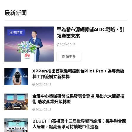
最新新聞
華為發布源網荷儲AIDC戰略，引
國際時事
領產業未來
2026-05-18
閱讀更多
XPPen推出首款編輯控制台Pilot Pro，為專業編
輯工作流樹立新標桿
2026-05-18
金屬中心舉辦研發成果發表會登場 展出六大關鍵技
術 助攻產業升級轉型
2026-05-18
BLUETTI亮相第十三屆世界城市論壇：攜手聯合國
人居署，點亮全球可持續城市化進程