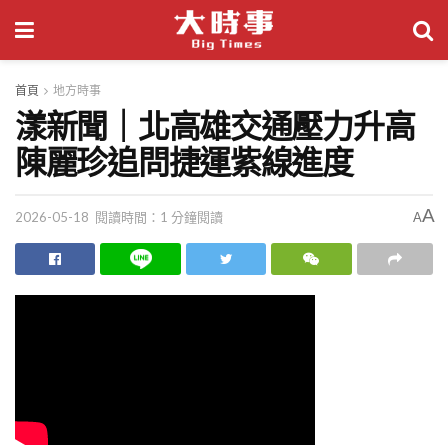
首頁
地方時事
漾新聞｜北高雄交通壓力升高
陳麗珍追問捷運紫線進度
A
2026-05-18
閱讀時間：1 分鐘閱讀
A