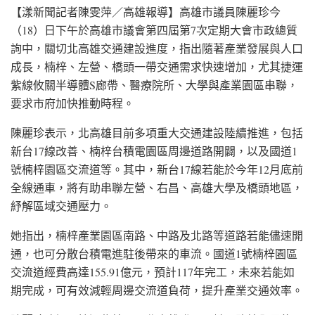
【漾新聞記者陳雯萍／高雄報導】高雄市議員陳麗珍今
（18）日下午於高雄市議會第四屆第7次定期大會市政總質
詢中，關切北高雄交通建設進度，指出隨著產業發展與人口
成長，楠梓、左營、橋頭一帶交通需求快速增加，尤其捷運
紫線攸關半導體S廊帶、醫療院所、大學與產業園區串聯，
要求市府加快推動時程。
陳麗珍表示，北高雄目前多項重大交通建設陸續推進，包括
新台17線改善、楠梓台積電園區周邊道路開闢，以及國道1
號楠梓園區交流道等。其中，新台17線若能於今年12月底前
全線通車，將有助串聯左營、右昌、高雄大學及橋頭地區，
紓解區域交通壓力。
她指出，楠梓產業園區南路、中路及北路等道路若能儘速開
通，也可分散台積電進駐後帶來的車流。國道1號楠梓園區
交流道經費高達155.91億元，預計117年完工，未來若能如
期完成，可有效減輕周邊交流道負荷，提升產業交通效率。