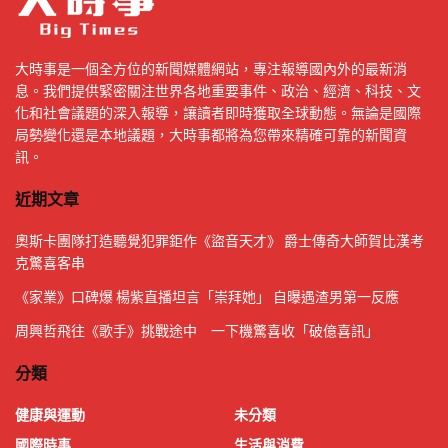
大時事是一個全方位的新聞媒體網站，專注報導國內外的最新消
息。我們提供緊密關注世界各地重要事件、政治、經濟、科技、文
化和社會議題的深入報導，讓讀者即時獲取全球動態。無論是國際
局勢變化還是本地議題，大時事都將為您帶來精確可靠的新聞資
訊。
近期文章
奧斯卡團隊打造聽覺犯罪鉅作《盜音天才》 爵士傳奇大師賀比漢考
克驚喜客串
《家業》口碑爆 楊紫直播坦言「崇拜她」 自曝遇渣男第一反應
周興哲飛往《歌手》挑戰途中 一下機驚喜收「破億喜訊」
分類
健康與運動
未分類
國際時事
生活與消費