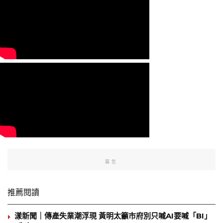
廣告
推薦閱讀
漾新聞｜傳產失業潮浮現 黃明太籲市府別只喊AI要喊「BI」