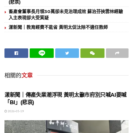
(悲哀)
畜產會董事長月領30萬卻未見治理成效 蘇治芬挾雲林經驗
入主表現卻大受質疑
漾新聞｜教育經費不能省 黃明太促汰除不適任教師
相關的
文章
地方時事
漾新聞｜傳產失業潮浮現 黃明太籲市府別只喊AI要喊
「BI」(悲哀)
2026-05-19