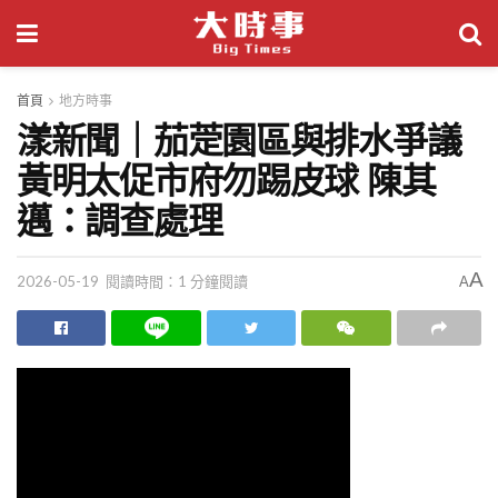
首頁
地方時事
漾新聞｜茄萣園區與排水爭議
黃明太促市府勿踢皮球 陳其
邁：調查處理
A
2026-05-19
閱讀時間：1 分鐘閱讀
A