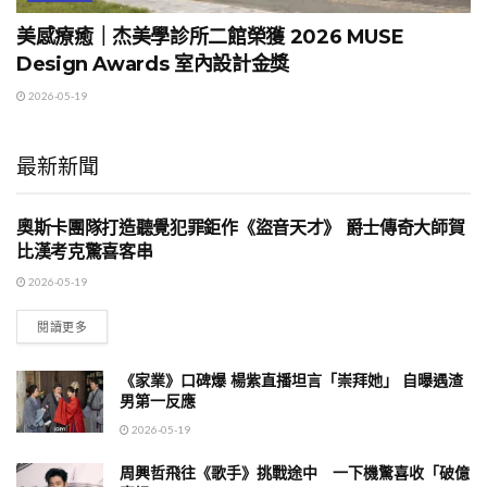
美感療癒｜杰美學診所二館榮獲 2026 MUSE
Design Awards 室內設計金獎
2026-05-19
最新新聞
奧斯卡團隊打造聽覺犯罪鉅作《盜音天才》 爵士傳奇大師賀
影劇與娛樂
比漢考克驚喜客串
2026-05-19
閱讀更多
《家業》口碑爆 楊紫直播坦言「崇拜她」 自曝遇渣
男第一反應
2026-05-19
周興哲飛往《歌手》挑戰途中 一下機驚喜收「破億