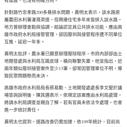
有建設，也沒有明確方向。
針對路竹忠孝路200多巷排水問題，黃明太表示，該水路原
屬農田水利署灌溉渠道，但周邊住宅多年來皆排入該水路，
地方曾辦理會勘與協調，結論認定具公共排水功能，應由高
雄市政府水利局接管管理，卻因廢圳與接管程序遭不同單位
互推，延宕一年多。
黃明太批評，農水署已願意辦理廢除程序，市府內部卻由土
地開發處與水利局互踢皮球，橫向聯繫失靈。他並指出，近
兩年類似廢圳接管案件至少13筆，卻常因管理單位不明，導
致民眾問題懸而未決。
高雄市政府水利局局長蔡易勳、土地開發處處長李文聖於議
場答詢說明後，陳其邁表示，依規定該案應由水利局處理，
將請水利局調查並親自了解，若有官員未依法令處理，也會
進一步檢討責任。
黃明太也提到，道路改善仍需加速，依109年統計，目前尚