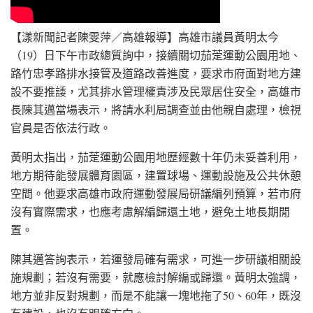
【漾新聞記者陳雯萍／高雄報導】高雄市議員黃明太今
（19）日下午市政總質詢中，接續關切茄萣運動公園用地、
路竹忠孝路排水接管及道路改善進度，要求市府面對地方建
設不要推諉，尤其排水管理權責涉及民眾居住安全，高雄市
長陳其邁當場表示，將請水利局調查並由他親自處理，檢視
官員是否依法行政。
黃明太指出，茄萣運動公園用地歷經數十年仍未妥善利用，
地方期待能發展體育園區，建置球場、運動設施及公共休憩
空間。他要求高雄市政府運動發展局研議編列預算，若市府
沒有實際需求，也應考慮解編歸還土地，避免土地長期閒
置。
陳其邁答詢表示，若運發局確有需求，可進一步研議相關設
施規劃；若沒有需要，就應檢討解編或歸還。黃明太強調，
地方並非反對規劃，而是不能讓一塊地拖了50、60年，既沒