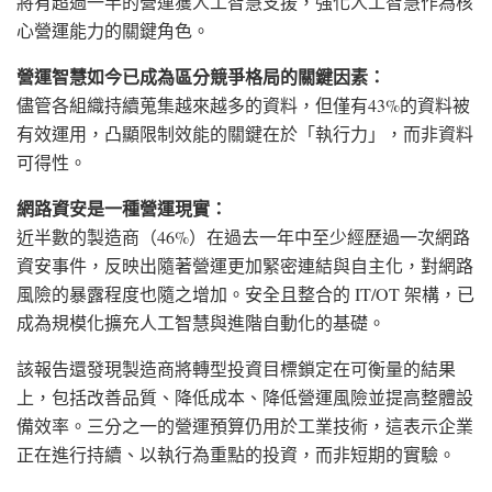
將有超過一半的營運獲人工智慧支援，強化人工智慧作為核
心營運能力的關鍵角色。
營運智慧如今已成為區分競爭格局的關鍵因素：
儘管各組織持續蒐集越來越多的資料，但僅有43%的資料被
有效運用，凸顯限制效能的關鍵在於「執行力」，而非資料
可得性。
網路資安是一種營運現實：
近半數的製造商（46%）在過去一年中至少經歷過一次網路
資安事件，反映出隨著營運更加緊密連結與自主化，對網路
風險的暴露程度也隨之增加。安全且整合的 IT/OT 架構，已
成為規模化擴充人工智慧與進階自動化的基礎。
該報告還發現製造商將轉型投資目標鎖定在可衡量的結果
上，包括改善品質、降低成本、降低營運風險並提高整體設
備效率。三分之一的營運預算仍用於工業技術，這表示企業
正在進行持續、以執行為重點的投資，而非短期的實驗。