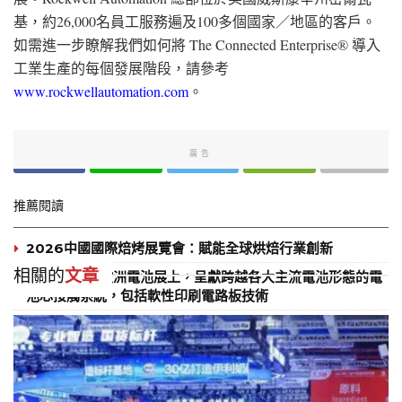
基，約26,000名員工服務遍及100多個國家／地區的客戶。
如需進一步瞭解我們如何將 The Connected Enterprise® 導入
工業生產的每個發展階段，請參考
www.rockwellautomation.com
。
廣告
推薦閱讀
2026中國國際焙烤展覽會：賦能全球烘焙行業創新
相關的
文章
ENNOVI 在歐洲電池展上，呈獻跨越各大主流電池形態的電
池芯接觸系統，包括軟性印刷電路板技術
康霈 CBL-514 第二項全球樞紐三期試驗 CBL-0302 通過美
國 FDA IND 30天審查期 二項樞紐三期臨床將同步推進