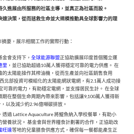
持久進展由所服務的社區主導，並真正為社區而設。
快速決策，從而拯救生命並大規模推動具全球影響力的理
作摘要，展示相關工作的實際行動：
基金會支持下，
全球能源聯盟
正協助擴展印度首個獨立運
德里
，並已協助超過10萬人獲得穩定可靠的電力供應。 在
擔的太陽能操作其榨油機，從而生產並向社區銷售食用
西北部投資可模組化的太陽能網狀電網，有2.1萬人成功接
定可靠的電力，有助穩定電網，並支撐居民生計。 在全球
期在整個生命周期內帶來影響，包括讓9,100萬人獲得新
，以及減少約2.96億噸碳排放。
，透過 Lattice Aquaculture 將鯷魚納入學校餐單，有助小
的營養狀況。 基金會與世界糧食計劃署的合作，正協助改
盧旺達
等地的兒童膳食供應方式，確保每一餐都能產生正