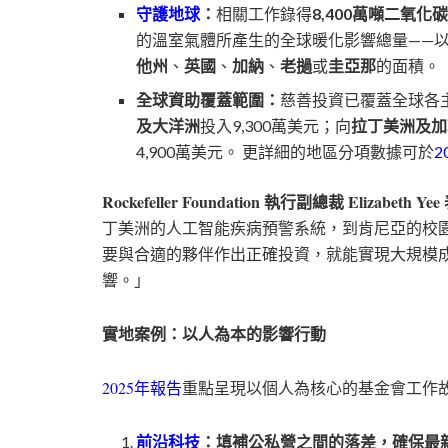
守護地球
：
相關工作錄得
8,400萬噸二氧化
的溫室氣體所產生的全球暖化影響總量——
他州
、
英國
、
加納
、
老撾
或
圭亞那
的面積。
全球資助覆蓋範圍：
慈善投資已覆蓋全球各
及大洋洲
投入9,300萬美元；向
拉丁美洲及加
4,900萬美元。 更詳細的地區分項數據可於
2
Rockefeller Foundation 執行副總裁 Elizabeth Yee
丁美洲的人工智能疾病預警系統，到肯尼亞的校園
要與合適的夥伴作出正確投資，就能實現大規模
響。」
實地案例：以人為本的影響行動
2025年報告
重點呈現以個人為核心的基金會工作
前沿科技
：填補公私營之間的落差，確保最