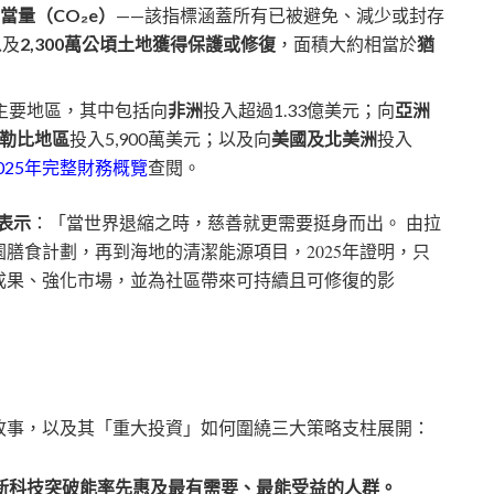
碳當量（CO₂e）
——該指標涵蓋所有已被避免、減少或封存
以及
2,300萬公頃土地獲得保護或修復
，面積大約相當於
猶
主要地區，其中包括向
非洲
投入超過1.33億美元；向
亞洲
勒比地區
投入5,900萬美元；以及向
美國及北美洲
投入
025年完整財務概覽
查閱。
表示
：「當世界退縮之時，慈善就更需要挺身而出。 由拉
膳食計劃，再到海地的清潔能源項目，2025年證明，只
成果、強化市場，並為社區帶來可持續且可修復的影
故事，以及其「重大投資」如何圍繞三大策略支柱展開：
新科技突破能率先惠及最有需要、最能受益的人群。