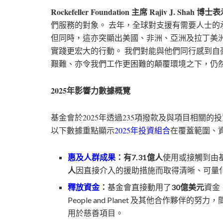
Rockefeller Foundation 主席 Rajiv J. Shah 博
們服務的對象。 去年，全球對支援有需要人士
但同時，這亦突顯出美國、非洲、亞洲及拉丁美
實踐更宏大的行動。 我們對能與他們同行感到
艱難、亦令我們工作更困難的顛覆環境之下，仍
2025年影響力數據概覽
基金會於2025年透過235項撥款及與項目相關的
以下數據重點顯示
2025年投資組合
在覆蓋範圍、
惠及人群成果
：
有7.31億人
使用或接觸到由
人
因直接介入的援助措施而取得清晰、可量
釋放資金
：
基金會直接動用了
30億美元
資金，
People and Planet 及其他合作夥伴的努
用於慈善項目。