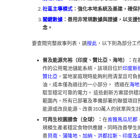
社區主導模式
：強化本地系統及基建，確保
關鍵數據
：善用非常規數據與證據，以支援
念。
要查閱完整故事列表，請
按此
，以下則為部分工
普及能源充裕（印度、贊比亞、海地）：
在
作的公用電池儲能系統，該項目位於
印度新
贊比亞
，當地家庭現時能夠利用清潔且可負
油，成本僅為過往的一小部分。 透過在
海地
駁至穩定可靠的電力。 這些創新方案提供穩
範圍內，所有已部署及準備部署的聯盟項目預
能源或改良能源、改善310萬人的就業與生計
可再生校園膳食（全球）：
在
肯雅馬瓜尼郡
規模生產者穩定食物供應鏈，同時改善學生
善
貝南、蒲隆地、加納、洪都拉斯、印度及