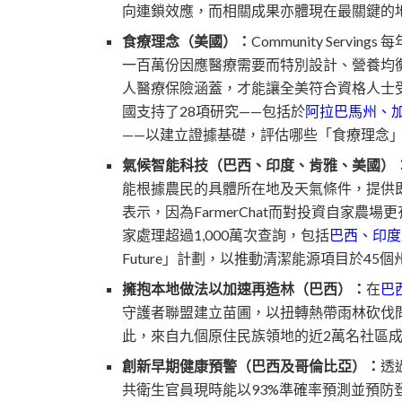
向連鎖效應，而相關成果亦體現在最關鍵的
食療理念（美國）：
Community Servings 
一百萬份因應醫療需要而特別設計、營養均
人醫療保險涵蓋，才能讓全美符合資格人士受惠，美
國支持了28項研究——包括於
阿拉巴馬州、
——以建立證據基礎，評估哪些「食療理念
氣候智能科技（巴西、印度、肯雅、美國）
能根據農民的具體所在地及天氣條件，提供即
表示，因為FarmerChat而對投資自家農
家處理超過1,000萬次查詢，包括
巴西、印度
Future」計劃，以推動清潔能源項目於45
擁抱本地做法以加速再造林（巴西）：
在
巴
守護者聯盟建立苗圃，以扭轉熱帶雨林砍伐
此，來自九個原住民族領地的近2萬名社區成
創新早期健康預警（巴西及哥倫比亞）：
透過
共衛生官員現時能以93%準確率預測並預防