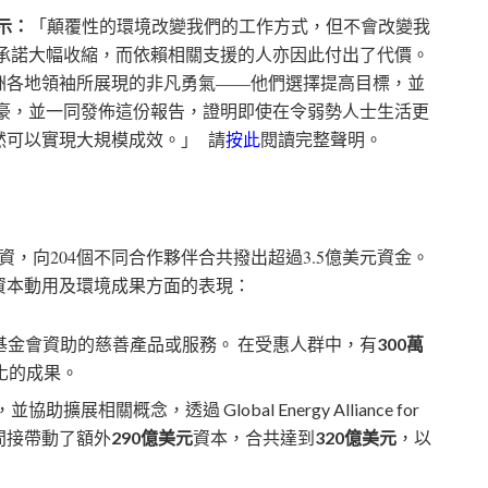
士表示：
「顛覆性的環境改變我們的工作方式，但不會改變我
的承諾大幅收縮，而依賴相關支援的人亦因此付出了代價。
洲各地領袖所展現的非凡勇氣——他們選擇提高目標，並
自豪，並一同發佈這份報告，證明即使在令弱勢人士生活更
然可以實現大規模成效。」 請
按此
閱讀完整聲明。
投資，向204個不同合作夥伴合共撥出超過3.5億美元資金。
資本動用及環境成果方面的表現：
基金會資助的慈善產品或服務。 在受惠人群中，有
300萬
化的成果。
並協助擴展相關概念，透過 Global Energy Alliance for
力，間接帶動了額外
290億美元
資本，合共達到
320億美元
，以