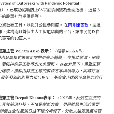
of Outbreaks with Pandemic Potential，
統），已成功協助防止86宗疫情演變為全面危機。 這些即
下的脆弱社群提供保護。
投資數碼工具，以提升公民參與度。 在
南非開普敦
，透過
心合作，建構南非首個由人工智能驅動的平台，讓市民能以自
覆蓋約10萬人。
兼主管 William Asiko 表示：
「隨着 Rockefeller
這亦反映出發展模式未來走向的更廣泛轉變。 在援助削減、地緣
，要維持進展正變得愈來愈困難。 在此背景下，重點正逐
力建設，推動由非洲主導的解決方案與領導力，同時亦強
ndation 最新發佈的影響力報告指出，基金會正透過使命導向的行
裁兼主管 Deepali Khanna表示：
「2025年，我們在亞洲的
工具等前沿科技，不僅是創新方案，更是維繫生活的重要
示，即使在全球氣候日益不穩的情況下，分散式能源及氣候智