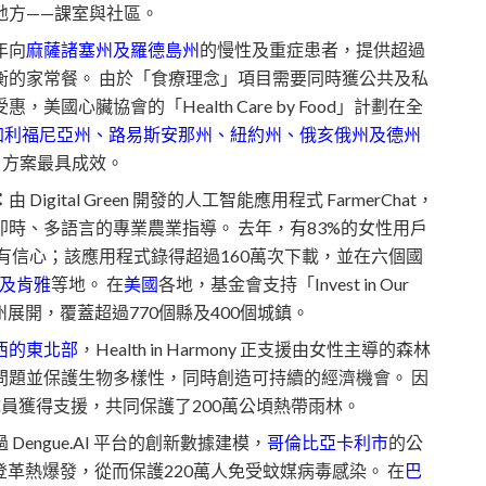
地方——課室與社區。
每年向
麻薩諸塞州及羅德島州
的慢性及重症患者，提供超過
衡的家常餐。 由於「食療理念」項目需要同時獲公共及私
國心臟協會的「Health Care by Food」計劃在全
加利福尼亞州、路易斯安那州、紐約州、俄亥俄州及德州
」方案最具成效。
：
由 Digital Green 開發的人工智能應用程式 FarmerChat，
時、多語言的專業農業指導。 去年，有83%的女性用戶
場更有信心；該應用程式錄得超過160萬次下載，並在六個國
及肯雅
等地。 在
美國
各地，基金會支持「Invest in Our
個州展開，覆蓋超過770個縣及400個城鎮。
西的東北部
，Health in Harmony 正支援由女性主導的森林
問題並保護生物多樣性，同時創造可持續的經濟機會。 因
員獲得支援，共同保護了200萬公頃熱帶雨林。
 Dengue.AI 平台的創新數據建模，
哥倫比亞卡利市
的公
登革熱爆發，從而保護220萬人免受蚊媒病毒感染。 在
巴