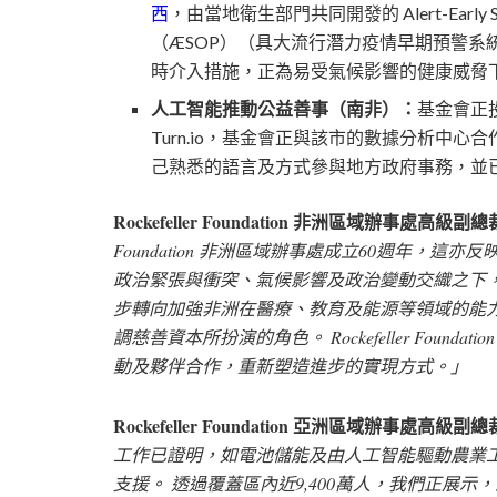
西
，由當地衛生部門共同開發的 Alert-Early System 
（ÆSOP）（具大流行潛力疫情早期預警系
時介入措施，正為易受氣候影響的健康威脅
人工智能推動公益善事（南非）：
基金會正
Turn.io，基金會正與該市的數據分析中
己熟悉的語言及方式參與地方政府事務，並已
Rockefeller Foundation 非洲區域辦事處高級副總裁
Foundation 非洲區域辦事處成立60週年，
政治緊張與衝突、氣候影響及政治變動交織之下
步轉向加強非洲在醫療、教育及能源等領域的能
調慈善資本所扮演的角色。 Rockefeller Fou
動及夥伴合作，重新塑造進步的實現方式。」
Rockefeller Foundation 亞洲區域辦事處高級副總
工作已證明，如電池儲能及由人工智能驅動農業
支援。 透過覆蓋區內近9,400萬人，我們正展