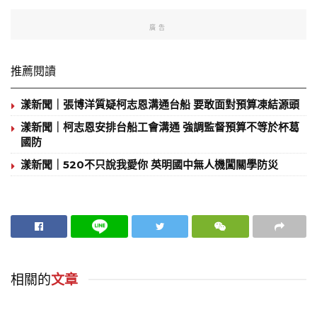
廣告
推薦閱讀
漾新聞｜張博洋質疑柯志恩溝通台船 要敢面對預算凍結源頭
漾新聞｜柯志恩安排台船工會溝通 強調監督預算不等於杯葛
國防
漾新聞｜520不只說我愛你 英明國中無人機闖關學防災
相關的
文章
地方時事