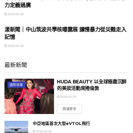
力定義過廣
2026-05-20
地方時事
漾新聞｜中山筑波共學核曝露展 讓慢暴力從災難走入
記憶
2026-05-20
最新新聞
HUDA BEAUTY 以全球極盡沉醉
國際時事
的美妝活動席捲倫敦
2026-05-20
閱讀更多
中亞地區首次大型eVTOL飛行
2026-05-20