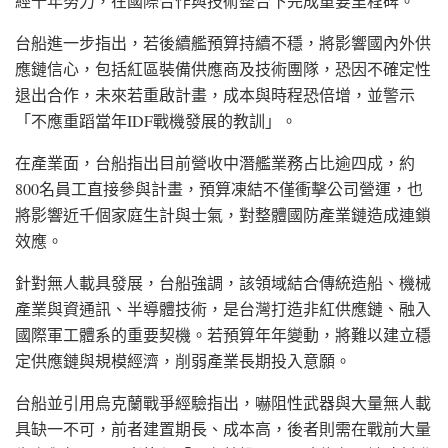
經十年努力，在國際合作與技術整合下完成重要里程碑。
台船進一步指出，若後續艦預算持續不穩，將影響國內外供
應鏈信心，包括紅區裝備供應商及技術團隊，恐因不確定性
退出合作，未來若重啟計畫，成本與時程恐倍增，並警示
「不應重蹈當年IDF戰機發展的教訓」。
在產業面，台船指出目前營收中潛艦業務占比逾四成，約
800名員工直接參與計畫，預算凍結不僅衝擊公司營運，也
將影響近千個家庭生計與士氣，對整體國防產業鏈造成連鎖
效應。
針對無人載具發展，台船強調，該領域結合傳統造船、機械
產業與資通訊、半導體技術，是台灣打造非紅供應鏈、融入
國際軍工體系的重要契機。若預算年年變動，將難以建立穩
定供應鏈與規模經濟，削弱產業長期投入意願。
台船並引用烏克蘭戰爭經驗指出，嚇阻性武器與大量無人載
具缺一不可，前者建置期長、成本高，後者則需在戰前大量