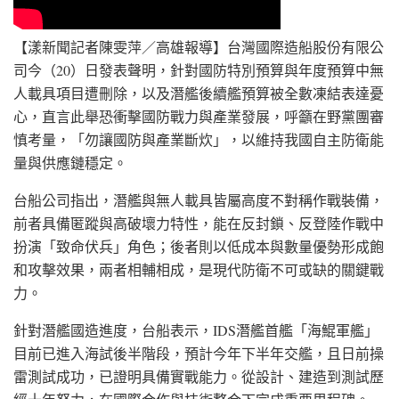
【漾新聞記者陳雯萍／高雄報導】台灣國際造船股份有限公
司今（20）日發表聲明，針對國防特別預算與年度預算中無
人載具項目遭刪除，以及潛艦後續艦預算被全數凍結表達憂
心，直言此舉恐衝擊國防戰力與產業發展，呼籲在野黨團審
慎考量，「勿讓國防與產業斷炊」，以維持我國自主防衛能
量與供應鏈穩定。
台船公司指出，潛艦與無人載具皆屬高度不對稱作戰裝備，
前者具備匿蹤與高破壞力特性，能在反封鎖、反登陸作戰中
扮演「致命伏兵」角色；後者則以低成本與數量優勢形成飽
和攻擊效果，兩者相輔相成，是現代防衛不可或缺的關鍵戰
力。
針對潛艦國造進度，台船表示，IDS潛艦首艦「海鯤軍艦」
目前已進入海試後半階段，預計今年下半年交艦，且日前操
雷測試成功，已證明具備實戰能力。從設計、建造到測試歷