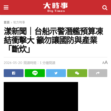
首頁
地方時事
漾新聞｜台船示警潛艦預算凍
結衝擊大 籲勿讓國防與產業
「斷炊」
A
2026-05-20
閱讀時間：1 分鐘閱讀
A