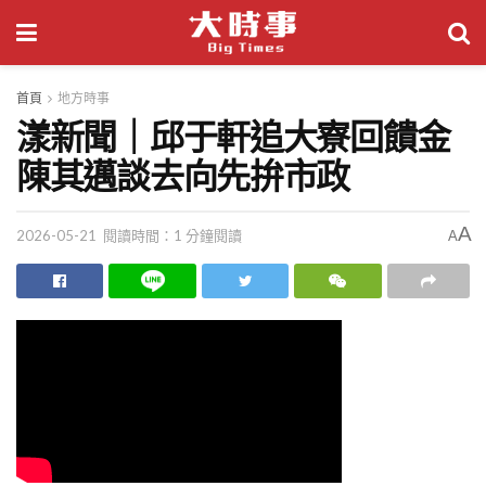
首頁
地方時事
漾新聞｜邱于軒追大寮回饋金
陳其邁談去向先拚市政
A
2026-05-21
閱讀時間：1 分鐘閱讀
A