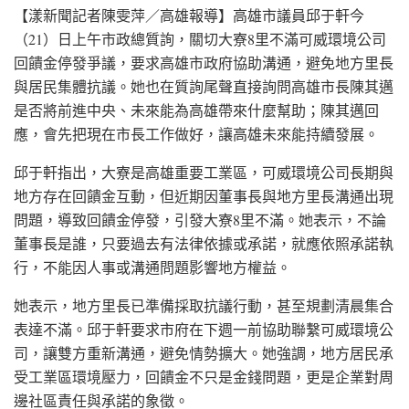
【漾新聞記者陳雯萍／高雄報導】高雄市議員邱于軒今
（21）日上午市政總質詢，關切大寮8里不滿可威環境公司
回饋金停發爭議，要求高雄市政府協助溝通，避免地方里長
與居民集體抗議。她也在質詢尾聲直接詢問高雄市長陳其邁
是否將前進中央、未來能為高雄帶來什麼幫助；陳其邁回
應，會先把現在市長工作做好，讓高雄未來能持續發展。
邱于軒指出，大寮是高雄重要工業區，可威環境公司長期與
地方存在回饋金互動，但近期因董事長與地方里長溝通出現
問題，導致回饋金停發，引發大寮8里不滿。她表示，不論
董事長是誰，只要過去有法律依據或承諾，就應依照承諾執
行，不能因人事或溝通問題影響地方權益。
她表示，地方里長已準備採取抗議行動，甚至規劃清晨集合
表達不滿。邱于軒要求市府在下週一前協助聯繫可威環境公
司，讓雙方重新溝通，避免情勢擴大。她強調，地方居民承
受工業區環境壓力，回饋金不只是金錢問題，更是企業對周
邊社區責任與承諾的象徵。