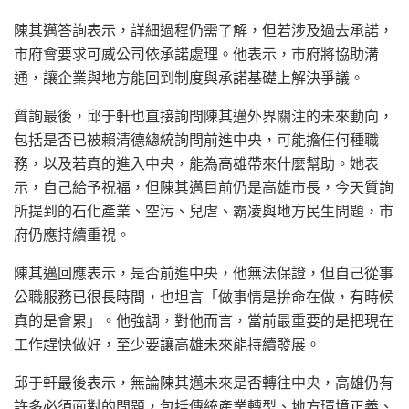
陳其邁答詢表示，詳細過程仍需了解，但若涉及過去承諾，
市府會要求可威公司依承諾處理。他表示，市府將協助溝
通，讓企業與地方能回到制度與承諾基礎上解決爭議。
質詢最後，邱于軒也直接詢問陳其邁外界關注的未來動向，
包括是否已被賴清德總統詢問前進中央，可能擔任何種職
務，以及若真的進入中央，能為高雄帶來什麼幫助。她表
示，自己給予祝福，但陳其邁目前仍是高雄市長，今天質詢
所提到的石化產業、空污、兒虐、霸凌與地方民生問題，市
府仍應持續重視。
陳其邁回應表示，是否前進中央，他無法保證，但自己從事
公職服務已很長時間，也坦言「做事情是拚命在做，有時候
真的是會累」。他強調，對他而言，當前最重要的是把現在
工作趕快做好，至少要讓高雄未來能持續發展。
邱于軒最後表示，無論陳其邁未來是否轉往中央，高雄仍有
許多必須面對的問題，包括傳統產業轉型、地方環境正義、