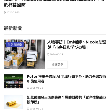
於杯葛國防
2026-05-20
最新新聞
人物專訪｜Emi老師、Nicole助理
影劇與娛樂
與「小島日和学びの場」
2026-05-21
閱讀更多
Fotor 推出全流程 AI 氛圍行銷平台，助力全球超過
8 億使用者
2026-05-21
旭化成開發出面向先進半導體封裝的「感光性聚醯亞
胺薄膜」
2026-05-21