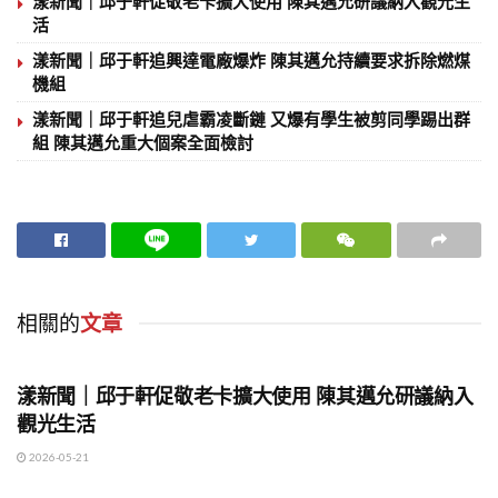
漾新聞｜邱于軒促敬老卡擴大使用 陳其邁允研議納入觀光生
活
漾新聞｜邱于軒追興達電廠爆炸 陳其邁允持續要求拆除燃煤
機組
漾新聞｜邱于軒追兒虐霸凌斷鏈 又爆有學生被剪同學踢出群
組 陳其邁允重大個案全面檢討
相關的
文章
地方時事
漾新聞｜邱于軒促敬老卡擴大使用 陳其邁允研議納入
觀光生活
2026-05-21
地方時事