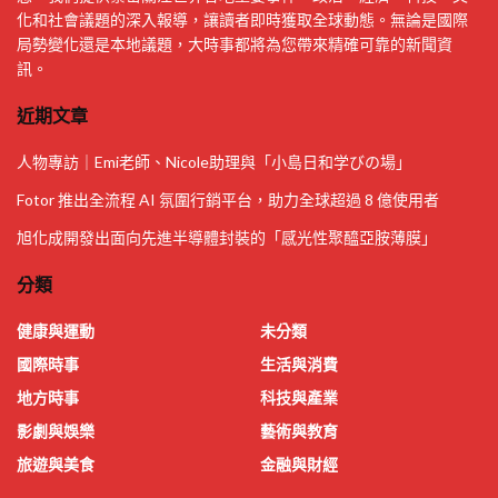
化和社會議題的深入報導，讓讀者即時獲取全球動態。無論是國際
局勢變化還是本地議題，大時事都將為您帶來精確可靠的新聞資
訊。
近期文章
人物專訪｜Emi老師、Nicole助理與「小島日和学びの場」
Fotor 推出全流程 AI 氛圍行銷平台，助力全球超過 8 億使用者
旭化成開發出面向先進半導體封裝的「感光性聚醯亞胺薄膜」
分類
健康與運動
未分類
國際時事
生活與消費
地方時事
科技與產業
影劇與娛樂
藝術與教育
旅遊與美食
金融與財經