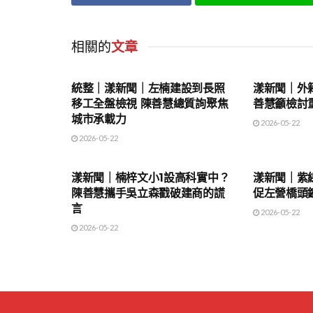
相關的
文章
地方時事
地方時事
統整｜漾新聞｜左楠建設到長照
漾新聞｜外
移工全盤檢視 陳善慧總質詢聚焦
善慧籲檢討
城市承載力
2026-05-22
2026-05-22
地方時事
地方時事
漾新聞｜楠梓文小1設高科實中？
漾新聞｜紫
陳善慧攜手吳立森戳破建商的謊
促左營橋頭
言
2026-05-22
2026-05-22