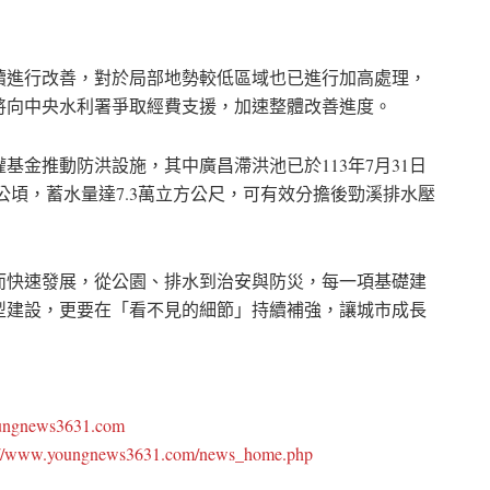
續進行改善，對於局部地勢較低區域也已進行加高處理，
將向中央水利署爭取經費支援，加速整體改善進度。
金推動防洪設施，其中廣昌滯洪池已於113年7月31日
5公頃，蓄水量達7.3萬立方公尺，可有效分擔後勁溪排水壓
而快速發展，從公園、排水到治安與防災，每一項基礎建
型建設，更要在「看不見的細節」持續補強，讓城市成長
oungnews3631.com
://www.youngnews3631.com/news_home.php