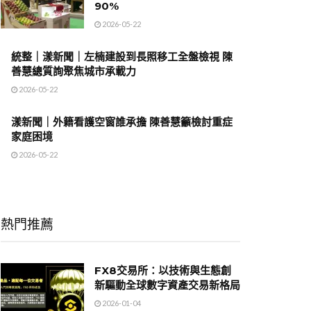
90%
2026-05-22
統整｜漾新聞｜左楠建設到長照移工全盤檢視 陳
善慧總質詢聚焦城市承載力
2026-05-22
漾新聞｜外籍看護空窗誰承擔 陳善慧籲檢討重症
家庭困境
2026-05-22
熱門推薦
FX8交易所：以技術與生態創
新驅動全球數字資產交易新格局
2026-01-04