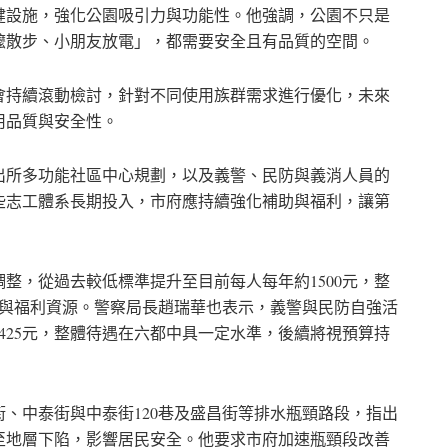
健設施，強化公園吸引力與功能性。他強調，公園不只是
嬤散步、小朋友放電」，都需要安全且有品質的空間。
會持續滾動檢討，針對不同使用族群需求進行優化，未來
用品質與安全性。
出所多功能社區中心規劃，以及義警、民防與義消人員的
些志工體系長期投入，市府應持續強化補助與福利，讓第
整，從過去較低標準提升至目前每人每年約1500元，整
險與福利資源。警察局長趙瑞華也表示，義警與民防自強活
425元，整體待遇在六都中具一定水準，後續將視預算持
、中泰街與中泰街120巷及盛昌街等排水瓶頸路段，指出
至地層下陷，影響居民安全。他要求市府加速瓶頸段改善