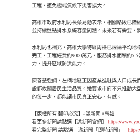
工程，避免極端氣候下災害擴大。
高雄市政府水利局長蔡易勳表示，相關路段已陸
並持續盤點排水系統容量問題。未來若有需要，
水利局也補充，高雄大學特區周邊已透過平均地權基
完工，工程經費約9000萬元，服務排水面積約5.
力，提升區域防洪能力。
陳善慧強調，左楠地區正因產業進駐與人口成長
設都攸關居民生活品質。她要求市府不只推動大
的每一步，都能讓市民真正安心、有感。
【版權所有 翻印必究】#漾新聞 #高雄
看更多新聞請點選【漾新聞官網】
https://www.y
看完整新聞 請點選 漾新聞「即時新聞」
https