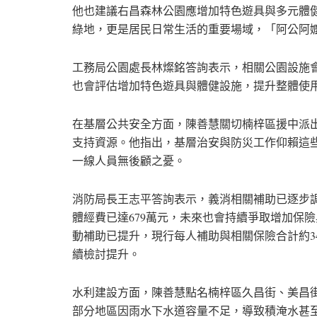
他也建議右昌森林公園應增加特色遊具與多元體
綠地，更是居民日常生活的重要場域，「阿公阿
工務局公園處長林燦銘答詢表示，相關公園設施
也會評估增加特色遊具與體健設施，提升整體使
在基層公共安全方面，陳善慧關切楠梓區援中派
支持資源。他指出，基層治安與防災工作仰賴這
一線人員無後顧之憂。
消防局長王志平答詢表示，義消相關補助已逐步調
體經費已達679萬元，未來也會持續爭取增加保
動補助已提升，現行每人補助與相關保險合計約3
續檢討提升。
水利建設方面，陳善慧點名楠梓區久昌街、美昌街
部分地區因雨水下水道容量不足，導致積淹水甚