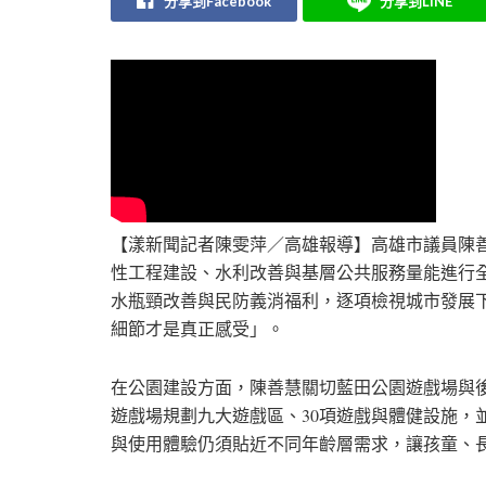
分享到Facebook
分享到LINE
【漾新聞記者陳雯萍／高雄報導】高雄市議員陳善
性工程建設、水利改善與基層公共服務量能進行
水瓶頸改善與民防義消福利，逐項檢視城市發展
細節才是真正感受」。
在公園建設方面，陳善慧關切藍田公園遊戲場與
遊戲場規劃九大遊戲區、30項遊戲與體健設施，
與使用體驗仍須貼近不同年齡層需求，讓孩童、