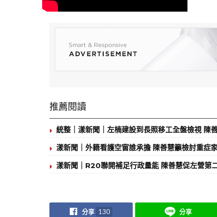
推薦閱讀
統整｜漾新聞｜左楠建設到長照移工全盤檢視 陳
漾新聞｜外籍看護空窗誰承擔 陳善慧籲檢討重症
漾新聞｜R20聯開補足行政量能 陳善慧促左營第
分享
130
分享