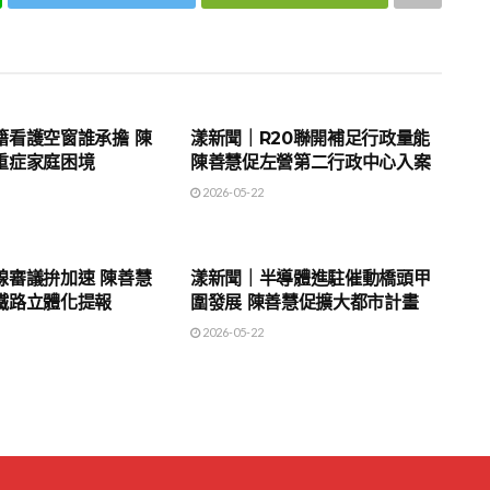
地方時事
籍看護空窗誰承擔 陳
漾新聞｜R20聯開補足行政量能
重症家庭困境
陳善慧促左營第二行政中心入案
2026-05-22
地方時事
線審議拚加速 陳善慧
漾新聞｜半導體進駐催動橋頭甲
鐵路立體化提報
圍發展 陳善慧促擴大都市計畫
2026-05-22