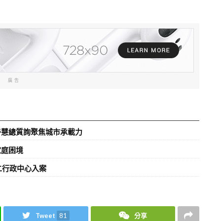
廣告
善慧總質詢聚焦城市承載力
家庭困境
二行政中心入案
Tweet
81
分享