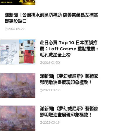
漾新聞｜公園排水到民防補助 陳善慧盤點左楠基
礎建設缺口
2026-05-22
赴日必買 Top 10 日本面膜推
薦：Loft Cosme 重點推薦、
毛孔救星全上榜
2026-01-30
漾新聞|《夢幻威尼斯》藝術家
鄧明墩油畫展現印象極致！
2025-03-19
漾新聞|《夢幻威尼斯》藝術家
鄧明墩油畫展現印象極致！
2025-03-19