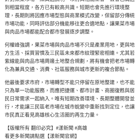
到相當程度，各方已有較高共識。短期也會先進行環境整
理，長期則將因應市場型態與商業模式改變，保留部分傳統
市場功能，同時評估部分機能移往更合適地點，讓果菜市場
與肉品市場都能配合都市發展逐步調整。
何權峰強調，果菜市場與肉品市場不只是產業用地，更與地
方生活、採買習慣及三民區未來都市紋理緊密相連。尤其若
紫線能與肉品市場周邊土地整合規劃，將有機會把老市場轉
化為兼具交通、消費、社區服務與城市更新的複合節點。
他最後要求市府，市場轉型不能只停留在原地整建，也不能
只為單一功能服務，而應把捷運、都市計畫、商圈復甦與居
民日常需求一起納入。唯有短期改善環境、長期整體開發並
行，才能讓三民區老市場在城市蛻變中重新找到定位，也讓
市民真正看見高雄核心生活圈的再生力量。
【版權所有 翻印必究】#漾新聞 #高雄
看更多新聞請點選【漾新聞官網】