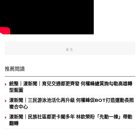
廣告
推薦閱讀
統整｜漾新聞｜育兒交通都更齊發 何權峰總質詢勾勒高雄轉
型藍圖
漾新聞｜三民游泳池活化再升級 何權峰促BOT打造運動長照
複合中心
漾新聞｜民族社區都更卡關多年 林欽榮盼「先動一棟」帶動
翻轉