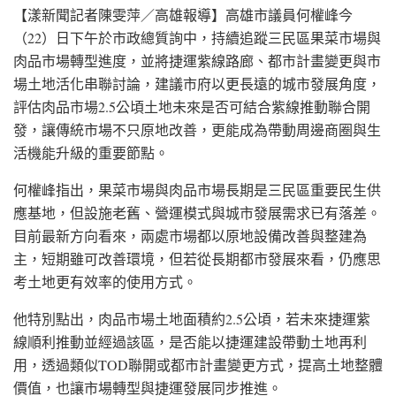
【漾新聞記者陳雯萍／高雄報導】高雄市議員何權峰今
（22）日下午於市政總質詢中，持續追蹤三民區果菜市場與
肉品市場轉型進度，並將捷運紫線路廊、都市計畫變更與市
場土地活化串聯討論，建議市府以更長遠的城市發展角度，
評估肉品市場2.5公頃土地未來是否可結合紫線推動聯合開
發，讓傳統市場不只原地改善，更能成為帶動周邊商圈與生
活機能升級的重要節點。
何權峰指出，果菜市場與肉品市場長期是三民區重要民生供
應基地，但設施老舊、營運模式與城市發展需求已有落差。
目前最新方向看來，兩處市場都以原地設備改善與整建為
主，短期雖可改善環境，但若從長期都市發展來看，仍應思
考土地更有效率的使用方式。
他特別點出，肉品市場土地面積約2.5公頃，若未來捷運紫
線順利推動並經過該區，是否能以捷運建設帶動土地再利
用，透過類似TOD聯開或都市計畫變更方式，提高土地整體
價值，也讓市場轉型與捷運發展同步推進。