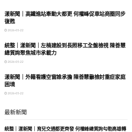
地方時事
漾新聞｜高鐵進站牽動大都更 何權峰促車站商圈同步
復甦
2026-05-22
地方時事
統整｜漾新聞｜左楠建設到長照移工全盤檢視 陳善慧
總質詢聚焦城市承載力
2026-05-22
地方時事
漾新聞｜外籍看護空窗誰承擔 陳善慧籲檢討重症家庭
困境
2026-05-22
最新新聞
統整｜漾新聞｜育兒交通都更齊發 何權峰總質詢勾勒高雄轉
地方時事