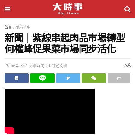
首頁
地方時事
新聞｜紫線串起肉品市場轉型
何權峰促果菜市場同步活化
A
2026-05-22
閱讀時間：1 分鐘閱讀
A