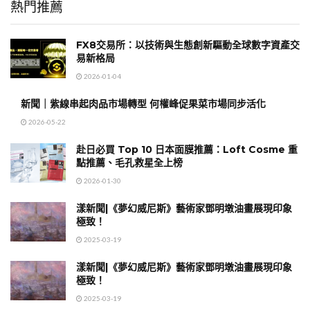
熱門推薦
FX8交易所：以技術與生態創新驅動全球數字資產交
易新格局
2026-01-04
新聞｜紫線串起肉品市場轉型 何權峰促果菜市場同步活化
2026-05-22
赴日必買 Top 10 日本面膜推薦：Loft Cosme 重
點推薦、毛孔救星全上榜
2026-01-30
漾新聞|《夢幻威尼斯》藝術家鄧明墩油畫展現印象
極致！
2025-03-19
漾新聞|《夢幻威尼斯》藝術家鄧明墩油畫展現印象
極致！
2025-03-19