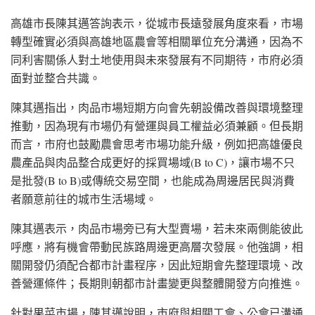
高雄市長陳其邁答詢表示，從城市長遠發展角度來看，市場
轉型確實必須與高雄地區農會等相關單位充分溝通，因為不
同利害關係人對土地使用與未來發展有不同期待，市府必須
面對並整合共識。
陳其邁指出，肉品市場短期方向會先朝設備改善與環境整理
推動，因為現有市場仍有營運與員工權益必須兼顧。但長期
而言，市府也鼓勵農會思考市場功能升級，例如把高雄優良
農產品與肉品整合成更好的採買場域(B to C)，讓市場不只
是批發(B to B)或傳統交易空間，也能成為周邊居民與消費
者願意前往的城市生活場域。
陳其邁表示，肉品市場旁已有大型賣場，若未來兩側能彼此
呼應，將有機會帶動民族路周邊更高層次發展。他強調，相
關開發仍須配合都市計畫程序，因此短期會先整理環境、改
善營運條件；長期則朝都市計畫變更與整體開發方向推進。
針對果菜市場，陳其邁說明，市府與相關工會、公會已溝通