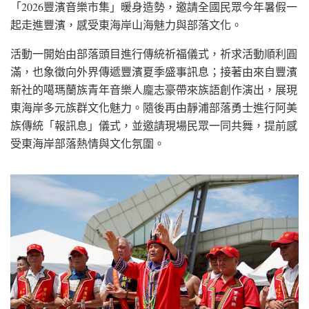
「2026豐濱音樂市集」暖身造勢，邀請全國民眾今年暑假一
起走進豐濱，感受東海岸山海魅力與部落文化。
活動一開始由部落頭目進行傳統祈福儀式，祈求活動順利圓
滿，也象徵向外界傳遞豐濱夏季盛事訊息；接著由來自豐濱
新社的噶瑪蘭族青年音樂人龐志豪帶來族語創作演出，展現
東海岸多元族群文化魅力。隨後再由靜浦部落勇士進行阿美
族傳統「報訊息」儀式，並邀請現場民眾一同共舞，提前感
受東海岸部落熱情與文化氛圍。