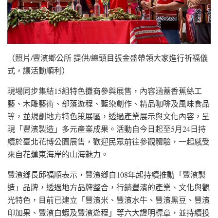
（照片/豐濱鄉公所 提供/總頭目張金盛帶領大家進行祈福儀
式，讓活動順利）
現場同步集結15組特色攤商參與展售，內容涵蓋香蕉絲工
藝、木雕藝術、部落遊程、藍染創作、精品咖啡及風味食品
等，並規劃地方特色策展區，透過產業展示與文化內容，呈
現「豐濱製造」多元產業成果。活動自今日起至5月24日持
續於臺北花博公園展售，歡迎民眾前往參觀體驗，一起感受
來自花蓮東海岸的山海魅力。
豐濱鄉長邱福順表示，豐濱鄉自108年起持續推動「豐濱製
造」品牌，透過地方品牌整合，行銷豐濱的產業、文化與觀
光特色，目前已建立「豐濱米、豐濱水牛、豐濱黑豆、豐濱
印加果、豐濱白蝦及豐濱遊程」等六大證明標章，並持續投