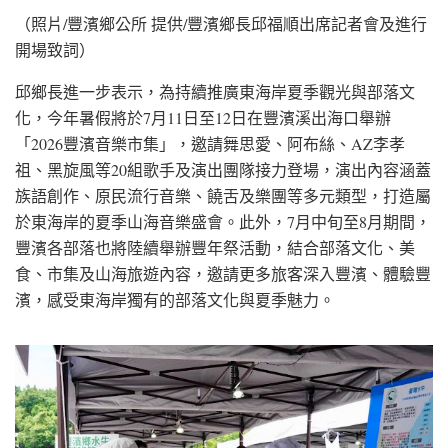
（照片/豐濱鄉公所 提供/豐濱鄉長邱福順出席記者會及進行
開場致詞）
邱鄉長進一步表示，為持續推廣東海岸夏季觀光與部落文
化，今年暑假將於7月11日至12日在豐濱溪出海口舉辦
「2026豐濱音樂市集」，邀請舞思愛、阿布絲、AZ李孝
祖、黑旋風等20組歌手及演出團隊接力登場，演出內容涵蓋
族語創作、原民流行音樂、饒舌及樂團等多元類型，打造屬
於東海岸的夏季山海音樂盛會。此外，7月中旬至8月期間，
豐濱各部落也將陸續舉辦豐年祭活動，結合部落文化、美
食、市集及山海旅遊內容，邀請更多旅客深入豐濱、體驗豐
濱，感受東海岸獨有的部落文化與夏季魅力。