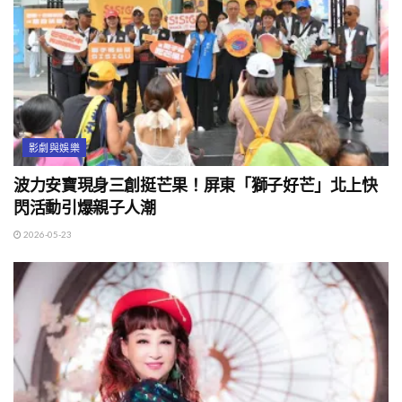
影劇與娛樂
波力安寶現身三創挺芒果！屏東「獅⼦好芒」北上快
閃活動引爆親子人潮
2026-05-23