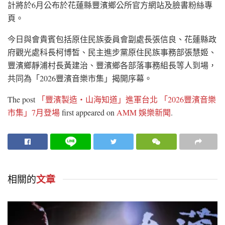
計將於6月公布於花蓮縣豐濱鄉公所官方網站及臉書粉絲專
頁。
今日與會貴賓包括原住民族委員會副處長張信良、花蓮縣政
府觀光處科長柯博皙、民主進步黨原住民族事務部張慧姬、
豐濱鄉靜浦村長黃建治、豐濱鄉各部落事務組長等人到場，
共同為「2026豐濱音樂市集」揭開序幕。
The post
「豐濱製造・山海知道」進軍台北 「2026豐濱音樂
市集」7月登場
first appeared on
AMM 娛樂新聞
.
相關的
文章