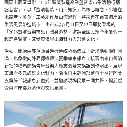
園圓山園區舉辦「115年豐濱製造產業暨音樂市集活動行銷
記者會」，以「豐濱製造・山海知道」為核心概念，串聯在
地農產、美食、工藝創作及山海遊程，將來自花蓮東海岸的
生活風景帶進城市，也正式為7月11日至12日即將登場的
「2026豐濱音樂市集」暖身造勢，邀請全國民眾今年暑假一
起走進豐濱，感受東海岸山海魅力與部落文化。
活動一開始由部落頭目進行傳統祈福儀式，祈求活動順利圓
滿，也象徵向外界傳遞豐濱夏季盛事訊息；接著由來自豐濱
新社的噶瑪蘭族青年音樂人龐志豪帶來族語創作演出，展現
東海岸多元族群文化魅力。隨後再由靜浦部落勇士進行阿美
族傳統「報訊息」儀式，並邀請現場民眾一同共舞，提前感
受東海岸部落熱情與文化氛圍。