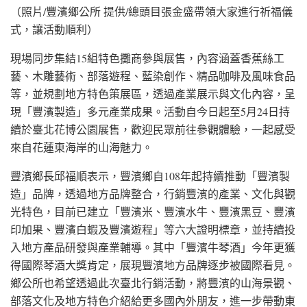
（照片/豐濱鄉公所 提供/總頭目張金盛帶領大家進行祈福儀
式，讓活動順利）
現場同步集結15組特色攤商參與展售，內容涵蓋香蕉絲工
藝、木雕藝術、部落遊程、藍染創作、精品咖啡及風味食品
等，並規劃地方特色策展區，透過產業展示與文化內容，呈
現「豐濱製造」多元產業成果。活動自今日起至5月24日持
續於臺北花博公園展售，歡迎民眾前往參觀體驗，一起感受
來自花蓮東海岸的山海魅力。
豐濱鄉長邱福順表示，豐濱鄉自108年起持續推動「豐濱製
造」品牌，透過地方品牌整合，行銷豐濱的產業、文化與觀
光特色，目前已建立「豐濱米、豐濱水牛、豐濱黑豆、豐濱
印加果、豐濱白蝦及豐濱遊程」等六大證明標章，並持續投
入地方產品研發與產業輔導。其中「豐濱牛琴酒」今年更獲
得國際琴酒大獎肯定，展現豐濱地方品牌逐步被國際看見。
鄉公所也希望透過此次臺北行銷活動，將豐濱的山海景觀、
部落文化及地方特色介紹給更多國內外朋友，進一步帶動東