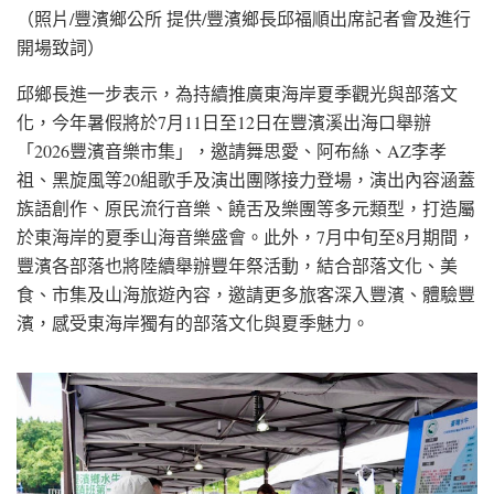
（照片/豐濱鄉公所 提供/豐濱鄉長邱福順出席記者會及進行
開場致詞）
邱鄉長進一步表示，為持續推廣東海岸夏季觀光與部落文
化，今年暑假將於7月11日至12日在豐濱溪出海口舉辦
「2026豐濱音樂市集」，邀請舞思愛、阿布絲、AZ李孝
祖、黑旋風等20組歌手及演出團隊接力登場，演出內容涵蓋
族語創作、原民流行音樂、饒舌及樂團等多元類型，打造屬
於東海岸的夏季山海音樂盛會。此外，7月中旬至8月期間，
豐濱各部落也將陸續舉辦豐年祭活動，結合部落文化、美
食、市集及山海旅遊內容，邀請更多旅客深入豐濱、體驗豐
濱，感受東海岸獨有的部落文化與夏季魅力。