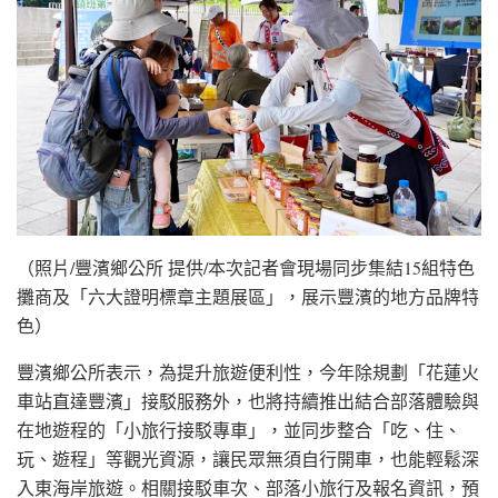
（照片/豐濱鄉公所 提供/本次記者會現場同步集結15組特色
攤商及「六大證明標章主題展區」，展示豐濱的地方品牌特
色）
豐濱鄉公所表示，為提升旅遊便利性，今年除規劃「花蓮火
車站直達豐濱」接駁服務外，也將持續推出結合部落體驗與
在地遊程的「小旅行接駁專車」，並同步整合「吃、住、
玩、遊程」等觀光資源，讓民眾無須自行開車，也能輕鬆深
入東海岸旅遊。相關接駁車次、部落小旅行及報名資訊，預