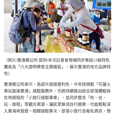
（照片/豐濱鄉公所 提供/本次記者會現場同步集結15組特色
攤商及「六大證明標章主題展區」，展示豐濱的地方品牌特
色）
豐濱鄉公所表示，為提升旅遊便利性，今年除規劃「花蓮火
車站直達豐濱」接駁服務外，也將持續推出結合部落體驗與
在地遊程的「小旅行接駁專車」，並同步整合「吃、住、
玩、遊程」等觀光資源，讓民眾無須自行開車，也能輕鬆深
入東海岸旅遊。相關接駁車次、部落小旅行及報名資訊，預