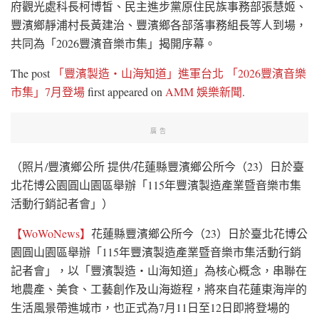
府觀光處科長柯博皙、民主進步黨原住民族事務部張慧姬、
豐濱鄉靜浦村長黃建治、豐濱鄉各部落事務組長等人到場，
共同為「2026豐濱音樂市集」揭開序幕。
The post
「豐濱製造・山海知道」進軍台北 「2026豐濱音樂
市集」7月登場
first appeared on
AMM 娛樂新聞
.
廣告
（照片/豐濱鄉公所 提供/花蓮縣豐濱鄉公所今（23）日於臺
北花博公園圓山園區舉辦「115年豐濱製造產業暨音樂市集
活動行銷記者會」）
【WoWoNews】
花蓮縣豐濱鄉公所今（23）日於臺北花博公
園圓山園區舉辦「115年豐濱製造產業暨音樂市集活動行銷
記者會」，以「豐濱製造・山海知道」為核心概念，串聯在
地農產、美食、工藝創作及山海遊程，將來自花蓮東海岸的
生活風景帶進城市，也正式為7月11日至12日即將登場的