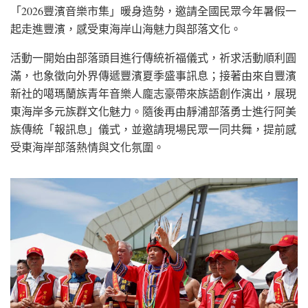
「2026豐濱音樂市集」暖身造勢，邀請全國民眾今年暑假一
起走進豐濱，感受東海岸山海魅力與部落文化。
活動一開始由部落頭目進行傳統祈福儀式，祈求活動順利圓
滿，也象徵向外界傳遞豐濱夏季盛事訊息；接著由來自豐濱
新社的噶瑪蘭族青年音樂人龐志豪帶來族語創作演出，展現
東海岸多元族群文化魅力。隨後再由靜浦部落勇士進行阿美
族傳統「報訊息」儀式，並邀請現場民眾一同共舞，提前感
受東海岸部落熱情與文化氛圍。