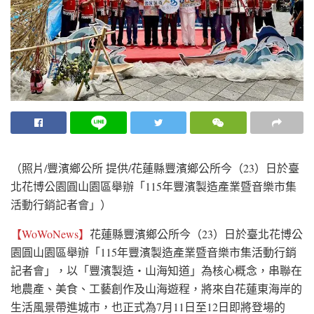
（照片/豐濱鄉公所 提供/花蓮縣豐濱鄉公所今（23）日於臺
北花博公園圓山園區舉辦「115年豐濱製造產業暨音樂市集
活動行銷記者會」）
【WoWoNews】
花蓮縣豐濱鄉公所今（23）日於臺北花博公
園圓山園區舉辦「115年豐濱製造產業暨音樂市集活動行銷
記者會」，以「豐濱製造・山海知道」為核心概念，串聯在
地農產、美食、工藝創作及山海遊程，將來自花蓮東海岸的
生活風景帶進城市，也正式為7月11日至12日即將登場的