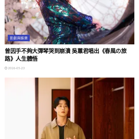
影劇與娛樂
曾因手不夠大彈琴哭到崩潰 吳蕙君唱出《春風の旅
路》人生體悟
2026-05-23