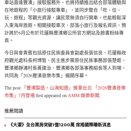
車站直達豐濱」接駁服務外，也將持續推出結合部落體驗與
在地遊程的「小旅行接駁專車」，並同步整合「吃、住、
玩、遊程」等觀光資源，讓民眾無須自行開車，也能輕鬆深
入東海岸旅遊。相關接駁車次、部落小旅行及報名資訊，預
計將於6月公布於花蓮縣豐濱鄉公所官方網站及臉書粉絲專
頁。
今日與會貴賓包括原住民族委員會副處長張信良、花蓮縣政
府觀光處科長柯博皙、民主進步黨原住民族事務部張慧姬、
豐濱鄉靜浦村長黃建治、豐濱鄉各部落事務組長等人到場，
共同為「2026豐濱音樂市集」揭開序幕。
The post
「豐濱製造・山海知道」進軍台北 「2026豐濱音樂
市集」7月登場
first appeared on
AMM 娛樂新聞
.
推薦閱讀
《大濛》全台票房突破1億1200萬 席捲國際曝新消息