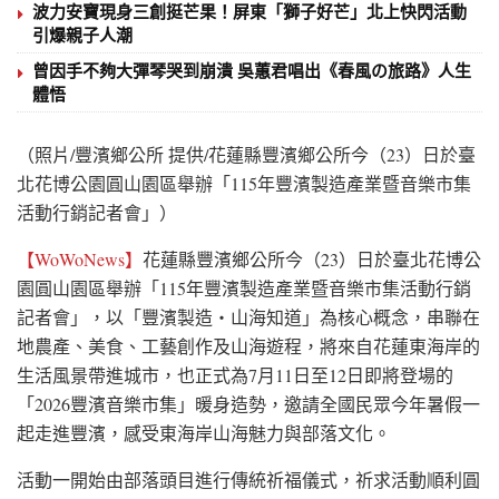
波力安寶現身三創挺芒果！屏東「獅⼦好芒」北上快閃活動
引爆親子人潮
曾因手不夠大彈琴哭到崩潰 吳蕙君唱出《春風の旅路》人生
體悟
（照片/豐濱鄉公所 提供/花蓮縣豐濱鄉公所今（23）日於臺
北花博公園圓山園區舉辦「115年豐濱製造產業暨音樂市集
活動行銷記者會」）
【WoWoNews】
花蓮縣豐濱鄉公所今（23）日於臺北花博公
園圓山園區舉辦「115年豐濱製造產業暨音樂市集活動行銷
記者會」，以「豐濱製造・山海知道」為核心概念，串聯在
地農產、美食、工藝創作及山海遊程，將來自花蓮東海岸的
生活風景帶進城市，也正式為7月11日至12日即將登場的
「2026豐濱音樂市集」暖身造勢，邀請全國民眾今年暑假一
起走進豐濱，感受東海岸山海魅力與部落文化。
活動一開始由部落頭目進行傳統祈福儀式，祈求活動順利圓