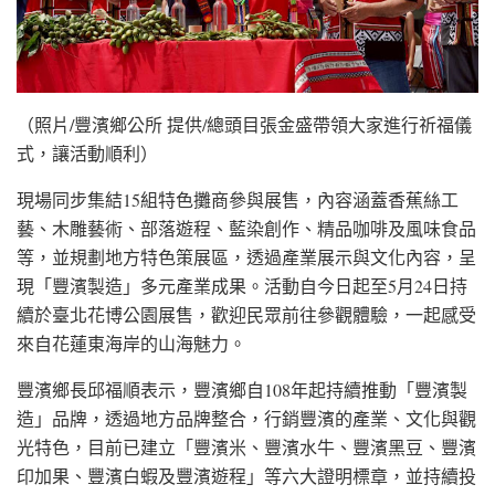
（照片/豐濱鄉公所 提供/總頭目張金盛帶領大家進行祈福儀
式，讓活動順利）
現場同步集結15組特色攤商參與展售，內容涵蓋香蕉絲工
藝、木雕藝術、部落遊程、藍染創作、精品咖啡及風味食品
等，並規劃地方特色策展區，透過產業展示與文化內容，呈
現「豐濱製造」多元產業成果。活動自今日起至5月24日持
續於臺北花博公園展售，歡迎民眾前往參觀體驗，一起感受
來自花蓮東海岸的山海魅力。
豐濱鄉長邱福順表示，豐濱鄉自108年起持續推動「豐濱製
造」品牌，透過地方品牌整合，行銷豐濱的產業、文化與觀
光特色，目前已建立「豐濱米、豐濱水牛、豐濱黑豆、豐濱
印加果、豐濱白蝦及豐濱遊程」等六大證明標章，並持續投