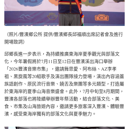
（照片/豐濱鄉公所 提供/豐濱鄉長邱福順出席記者會及進行
開場致詞）
邱鄉長進一步表示，為持續推廣東海岸夏季觀光與部落文
化，今年暑假將於7月11日至12日在豐濱溪出海口舉辦
「2026豐濱音樂市集」，邀請舞思愛、阿布絲、AZ李孝
祖、黑旋風等20組歌手及演出團隊接力登場，演出內容涵蓋
族語創作、原民流行音樂、饒舌及樂團等多元類型，打造屬
於東海岸的夏季山海音樂盛會。此外，7月中旬至8月期間，
豐濱各部落也將陸續舉辦豐年祭活動，結合部落文化、美
食、市集及山海旅遊內容，邀請更多旅客深入豐濱、體驗豐
濱，感受東海岸獨有的部落文化與夏季魅力。