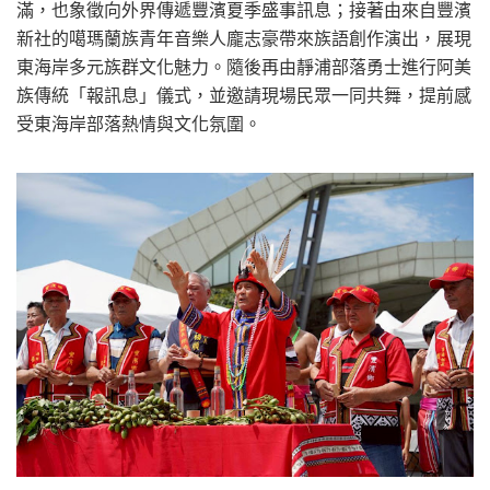
滿，也象徵向外界傳遞豐濱夏季盛事訊息；接著由來自豐濱
新社的噶瑪蘭族青年音樂人龐志豪帶來族語創作演出，展現
東海岸多元族群文化魅力。隨後再由靜浦部落勇士進行阿美
族傳統「報訊息」儀式，並邀請現場民眾一同共舞，提前感
受東海岸部落熱情與文化氛圍。