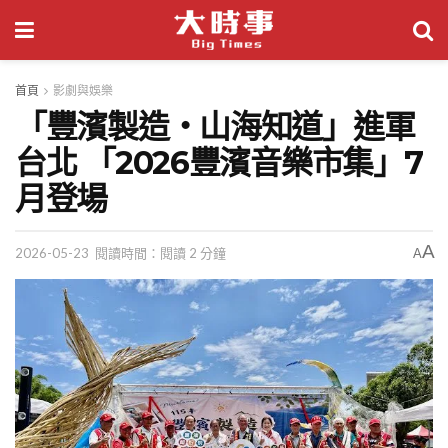
首頁
影劇與娛樂
「豐濱製造・山海知道」進軍
台北 「2026豐濱音樂市集」7
月登場
A
2026-05-23
閱讀時間：閱讀 2 分鐘
A