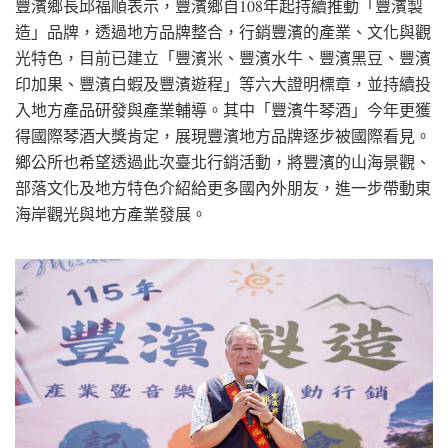
豐濱鄉長邱福順表示，豐濱鄉自108年起持續推動「豐濱製
造」品牌，透過地方品牌整合，行銷豐濱的產業、文化與觀
光特色，目前已建立「豐濱米、豐濱水牛、豐濱黑豆、豐濱
印加果、豐濱白蝦及豐濱遊程」等六大證明標章，並持續投
入地方產品研發與產業輔導。其中「豐濱牛琴酒」今年更獲
得國際琴酒大獎肯定，展現豐濱地方品牌逐步被國際看見。
鄉公所也希望透過此次臺北行銷活動，將豐濱的山海景觀、
部落文化及地方特色介紹給更多國內外朋友，進一步帶動東
海岸觀光與地方產業發展。