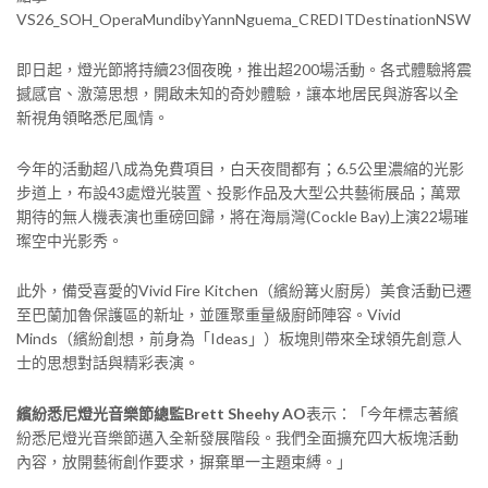
VS26_SOH_OperaMundibyYannNguema_CREDITDestinationNSW
即日起，燈光節將持續23個夜晚，推出超200場活動。各式體驗將震
撼感官、激蕩思想，開啟未知的奇妙體驗，讓本地居民與游客以全
新視角領略悉尼風情。
今年的活動超八成為免費項目，白天夜間都有；6.5公里濃縮的光影
步道上，布設43處燈光裝置、投影作品及大型公共藝術展品；萬眾
期待的無人機表演也重磅回歸，將在海扇灣(Cockle Bay)上演22場璀
璨空中光影秀。
此外，備受喜愛的Vivid Fire Kitchen（繽紛篝火廚房）美食活動已遷
至巴蘭加魯保護區的新址，並匯聚重量級廚師陣容。Vivid
Minds（繽紛創想，前身為「Ideas」）板塊則帶來全球領先創意人
士的思想對話與精彩表演。
繽紛悉尼燈光音樂節總監Brett Sheehy AO
表示：「今年標志著繽
紛悉尼燈光音樂節邁入全新發展階段。我們全面擴充四大板塊活動
內容，放開藝術創作要求，摒棄單一主題束縛。」