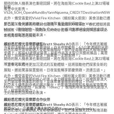
期待的無人機表演也重磅回歸，將在海扇灣(Cockle Bay)上演22場璀
點擊
璨空中光影秀。
VS26_SOH_OperaMundibyYannNguema_CREDITDestinationNSW
此外，備受喜愛的Vivid Fire Kitchen（繽紛篝火廚房）美食活動已遷
至巴蘭加魯保護區的新址，並匯聚重量級廚師陣容。Vivid
即日起，燈光節將持續23個夜晚，推出超200場活動。各式體驗將震
Minds（繽紛創想，前身為「Ideas」）板塊則帶來全球領先創意人
撼感官、激蕩思想，開啟未知的奇妙體驗，讓本地居民與游客以全
士的思想對話與精彩表演。
新視角領略悉尼風情。
繽紛悉尼燈光音樂節總監Brett Sheehy AO
表示：「今年標志著繽
今年的活動超八成為免費項目，白天夜間都有；6.5公里濃縮的光影
紛悉尼燈光音樂節邁入全新發展階段。我們全面擴充四大板塊活動
步道上，布設43處燈光裝置、投影作品及大型公共藝術展品；萬眾
內容，放開藝術創作要求，摒棄單一主題束縛。」
期待的無人機表演也重磅回歸，將在海扇灣(Cockle Bay)上演22場璀
璨空中光影秀。
「游客可以期待更加沉浸式的互動體驗，這將鼓勵他們探索全新的
展點，邂逅驚喜裝置藝術，日夜皆能暢享節慶樂趣，流連忘返。」
此外，備受喜愛的Vivid Fire Kitchen（繽紛篝火廚房）美食活動已遷
「我們回歸音樂節的核心初衷，全力釋放創意活力。這裡既是澳大
至巴蘭加魯保護區的新址，並匯聚重量級廚師陣容。Vivid
利亞本土優秀創作者的展示舞台，也能邀請國際知名藝術家齊聚悉
Minds（繽紛創想，前身為「Ideas」）板塊則帶來全球領先創意人
尼，綻放藝術魅力。」
士的思想對話與精彩表演。
繽紛悉尼燈光音樂節合作伙伴
繽紛悉尼燈光音樂節總監Brett Sheehy AO
表示：「今年標志著繽
起亞(Kia)
、
三星電子澳大利亞公司(Samsung Electronics
紛悉尼燈光音樂節邁入全新發展階段。我們全面擴充四大板塊活動