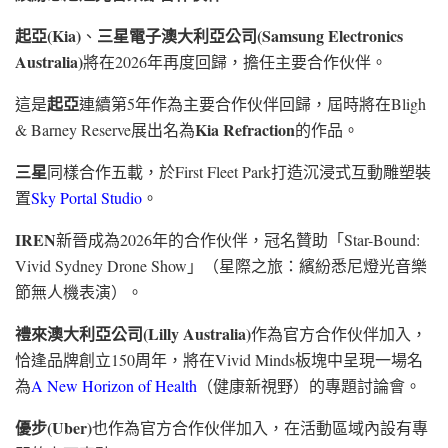
起亞(Kia)
三星電子澳大利亞公司(Samsung Electronics
、
Australia)
將在2026年再度回歸，擔任主要合作伙伴。
起亞
這是
連續第5年作為主要合作伙伴回歸，屆時將在Bligh
Kia Refraction
& Barney Reserve展出名為
的作品。
三星
同樣合作五載，於First Fleet Park打造沉浸式互動雕塑裝
置
Sky Portal Studio
。
IREN
新晉成為2026年的合作伙伴，冠名贊助「Star-Bound:
Vivid Sydney Drone Show」（星際之旅：繽紛悉尼燈光音樂
節無人機表演）。
禮來澳大利亞公司(Lilly Australia)
作為官方合作伙伴加入，
恰逢品牌創立150周年，將在Vivid Minds板塊中呈現一場名
為
A New Horizon of Health
（健康新視野）的專題討論會。
優步(Uber)
也作為官方合作伙伴加入，在活動區域內設有專