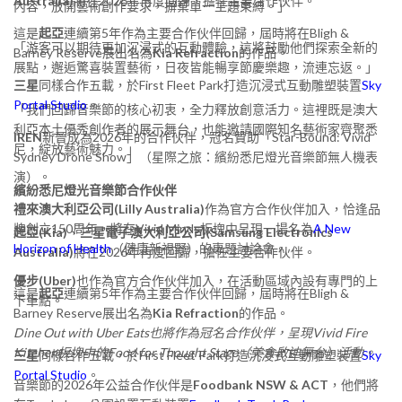
Australia)
將在2026年再度回歸，擔任主要合作伙伴。
內容，放開藝術創作要求，摒棄單一主題束縛。」
這是
起亞
連續第5年作為主要合作伙伴回歸，屆時將在Bligh &
「游客可以期待更加沉浸式的互動體驗，這將鼓勵他們探索全新的
Barney Reserve展出名為
Kia Refraction
的作品。
展點，邂逅驚喜裝置藝術，日夜皆能暢享節慶樂趣，流連忘返。」
三星
同樣合作五載，於First Fleet Park打造沉浸式互動雕塑裝置
Sky
Portal Studio
。
「我們回歸音樂節的核心初衷，全力釋放創意活力。這裡既是澳大
利亞本土優秀創作者的展示舞台，也能邀請國際知名藝術家齊聚悉
IREN
新晉成為2026年的合作伙伴，冠名贊助「Star-Bound: Vivid
尼，綻放藝術魅力。」
Sydney Drone Show」（星際之旅：繽紛悉尼燈光音樂節無人機表
演）。
繽紛悉尼燈光音樂節合作伙伴
禮來澳大利亞公司(Lilly Australia)
作為官方合作伙伴加入，恰逢品
牌創立150周年，將在Vivid Minds板塊中呈現一場名為
A New
起亞(Kia)
、
三星電子澳大利亞公司(Samsung Electronics
Horizon of Health
（健康新視野）的專題討論會。
Australia)
將在2026年再度回歸，擔任主要合作伙伴。
優步(Uber)
也作為官方合作伙伴加入，在活動區域內設有專門的上
這是
起亞
連續第5年作為主要合作伙伴回歸，屆時將在Bligh &
下車點。
Barney Reserve展出名為
Kia Refraction
的作品。
Dine Out with Uber Eats也將作為冠名合作伙伴，呈現Vivid Fire
Kitchen板塊中的Food for Thought Stage（美食啟迪舞台）活動。
三星
同樣合作五載，於First Fleet Park打造沉浸式互動雕塑裝置
Sky
Portal Studio
。
音樂節的2026年公益合作伙伴是
Foodbank NSW & ACT
，他們將