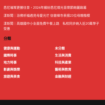
悉尼璀璨更勝往昔，2026年繽紛悉尼燈光音樂節絢麗啟幕
漾新聞｜浴佛祈福遇見母愛光芒 信徹禪寺表揚23位母親楷模
漾新聞｜高雄國中小全面免費午餐上路 私校同步納入近20萬學子
受惠
分類
健康與運動
未分類
國際時事
生活與消費
地方時事
科技與產業
影劇與娛樂
藝術與教育
旅遊與美食
金融與財經