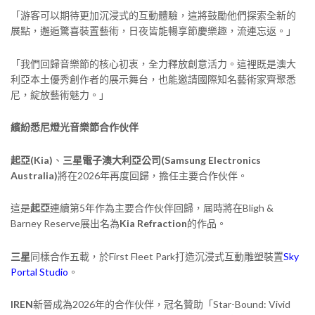
「游客可以期待更加沉浸式的互動體驗，這將鼓勵他們探索全新的
展點，邂逅驚喜裝置藝術，日夜皆能暢享節慶樂趣，流連忘返。」
「我們回歸音樂節的核心初衷，全力釋放創意活力。這裡既是澳大
利亞本土優秀創作者的展示舞台，也能邀請國際知名藝術家齊聚悉
尼，綻放藝術魅力。」
繽紛悉尼燈光音樂節合作伙伴
起亞(Kia)
、
三星電子澳大利亞公司(Samsung Electronics
Australia)
將在2026年再度回歸，擔任主要合作伙伴。
這是
起亞
連續第5年作為主要合作伙伴回歸，屆時將在Bligh &
Barney Reserve展出名為
Kia Refraction
的作品。
三星
同樣合作五載，於First Fleet Park打造沉浸式互動雕塑裝置
Sky
Portal Studio
。
IREN
新晉成為2026年的合作伙伴，冠名贊助「Star-Bound: Vivid