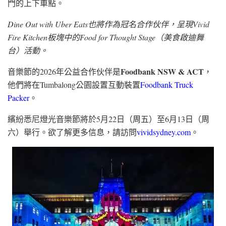
門的上下車點。
Dine Out with Uber Eats也將作為冠名合作伙伴，呈現Vivid
Fire Kitchen板塊中的Food for Thought Stage（美食啟迪舞
台）活動。
Foodbank NSW & ACT
音樂節的2026年公益合作伙伴是
，
他們將在Tumbalong公園設置互動裝置
Foodbank Truck
Packer
。
繽紛悉尼燈光音樂節將於5月22日（周五）至6月13日（周
六）舉行。欲了解更多信息，請訪問
vividsydney.com
。