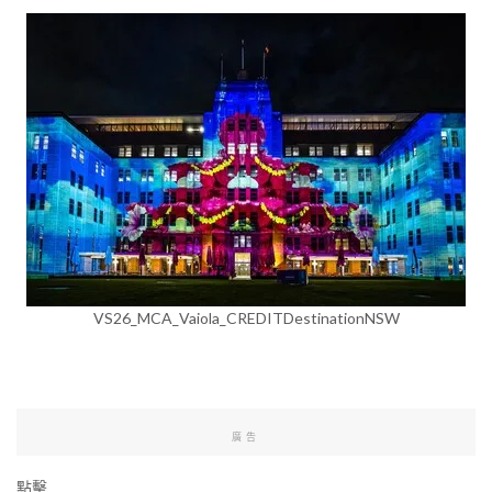
VS26_MCA_Vaiola_CREDITDestinationNSW
廣告
點擊