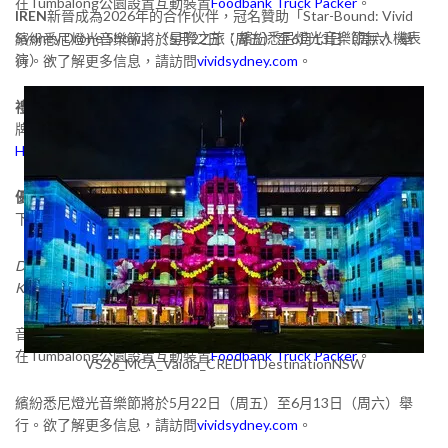
在Tumbalong公園設置互動裝置
Foodbank Truck Packer
。
IREN
新晉成為2026年的合作伙伴，冠名贊助「Star-Bound: Vivid
Sydney Drone Show」（星際之旅：繽紛悉尼燈光音樂節無人機表
繽紛悉尼燈光音樂節將於5月22日（周五）至6月13日（周六）舉
演）。
行。欲了解更多信息，請訪問
vividsydney.com
。
禮來澳大利亞公司(Lilly Australia)
作為官方合作伙伴加入，恰逢品
牌創立150周年，將在Vivid Minds板塊中呈現一場名為
A New
Horizon of Health
（健康新視野）的專題討論會。
優步(Uber)
也作為官方合作伙伴加入，在活動區域內設有專門的上
下車點。
Dine Out with Uber Eats也將作為冠名合作伙伴，呈現Vivid Fire
Kitchen板塊中的Food for Thought Stage（美食啟迪舞台）活動。
音樂節的2026年公益合作伙伴是
Foodbank NSW & ACT
，他們將
在Tumbalong公園設置互動裝置
Foodbank Truck Packer
。
VS26_MCA_Vaiola_CREDITDestinationNSW
繽紛悉尼燈光音樂節將於5月22日（周五）至6月13日（周六）舉
行。欲了解更多信息，請訪問
vividsydney.com
。