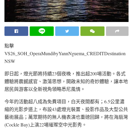
點擊
VS26_SOH_OperaMundibyYannNguema_CREDITDestination
NSW
即日起，燈光節將持續23個夜晚，推出超200場活動。各式
體驗將震撼感官、激蕩思想，開啟未知的奇妙體驗，讓本地
居民與游客以全新視角領略悉尼風情。
今年的活動超八成為免費項目，白天夜間都有；6.5公里濃
縮的光影步道上，布設43處燈光裝置、投影作品及大型公共
藝術展品；萬眾期待的無人機表演也重磅回歸，將在海扇灣
(Cockle Bay)上演22場璀璨空中光影秀。