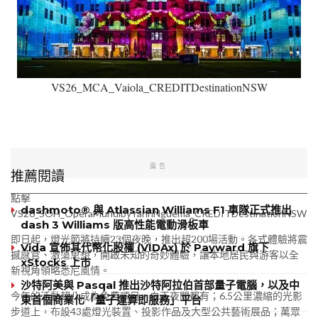
VS26_MCA_Vaiola_CREDITDestinationNSW
廣告
推薦閱讀
點擊
dashmoto® 與 Atlassian Williams F1 車隊正式推出
VS26_SOH_OperaMundibyYannNguema_CREDITDestinationNSW
dash 3 Williams 版高性能電動滑板車
即日起，燈光節將持續23個夜晚，推出超200場活動。各式體驗將震
Vida 宣佈其代幣化股權 (VIDAx) 於 Payward 旗下
撼感官、激蕩思想，開啟未知的奇妙體驗，讓本地居民與游客以全
xStocks 上市
新視角領略悉尼風情。
沙特阿美與 Pasqal 推出沙特阿拉伯首部量子電腦，以及中
今年的活動超八成為免費項目，白天夜間都有；6.5公里濃縮的光影
東首個商業化「量子運算即服務」平台
步道上，布設43處燈光裝置、投影作品及大型公共藝術展品；萬眾