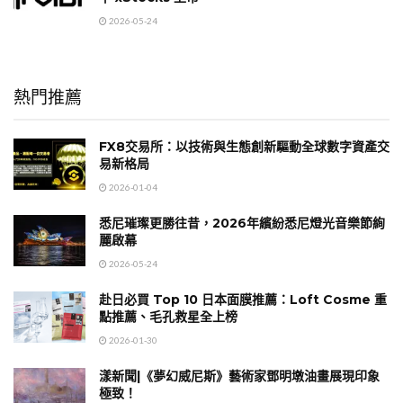
2026-05-24
熱門推薦
FX8交易所：以技術與生態創新驅動全球數字資產交
易新格局
2026-01-04
悉尼璀璨更勝往昔，2026年繽紛悉尼燈光音樂節絢
麗啟幕
2026-05-24
赴日必買 Top 10 日本面膜推薦：Loft Cosme 重
點推薦、毛孔救星全上榜
2026-01-30
漾新聞|《夢幻威尼斯》藝術家鄧明墩油畫展現印象
極致！