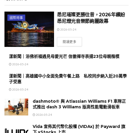
悉尼璀璨更勝往昔，2026年繽紛
國際時事
悉尼燈光音樂節絢麗啟幕
2026-05-24
閱讀更多
漾新聞｜浴佛祈福遇見母愛光芒 信徹禪寺表揚23位母親楷模
2026-05-24
漾新聞｜高雄國中小全面免費午餐上路 私校同步納入近20萬學
子受惠
2026-05-24
dashmoto® 與 Atlassian Williams F1 車隊正
式推出 dash 3 Williams 版高性能電動滑板車
2026-05-24
Vida 宣佈其代幣化股權 (VIDAx) 於 Payward 旗
下 xStocks 上市