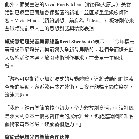
此外，備受喜愛的Vivid Fire Kitchen（繽紛篝火廚房）美食
活動已遷至巴蘭加魯保護區的新址，並匯聚重量級廚師陣
容。Vivid Minds（繽紛創想，前身為「Ideas」）板塊則帶來
全球領先創意人士的思想對話與精彩表演。
繽紛悉尼燈光音樂節總監Brett Sheehy AO
表示：「今年標志
著繽紛悉尼燈光音樂節邁入全新發展階段。我們全面擴充四
大板塊活動內容，放開藝術創作要求，摒棄單一主題束
縛。」
「游客可以期待更加沉浸式的互動體驗，這將鼓勵他們探索
全新的展點，邂逅驚喜裝置藝術，日夜皆能暢享節慶樂趣，
流連忘返。」
「我們回歸音樂節的核心初衷，全力釋放創意活力。這裡既
是澳大利亞本土優秀創作者的展示舞台，也能邀請國際知名
藝術家齊聚悉尼，綻放藝術魅力。」
繽紛悉尼燈光音樂節合作伙伴