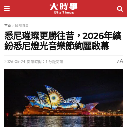
首頁
國際時事
悉尼璀璨更勝往昔，2026年繽
紛悉尼燈光音樂節絢麗啟幕
A
2026-05-24
閱讀時間：1 分鐘閱讀
A