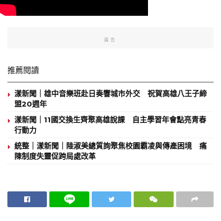
廣告
推薦閱讀
漾新聞｜雄中音樂班赴日奏響城市外交 祝賀高雄八王子締
盟20週年
漾新聞｜11國交換生齊聚高雄說課 自主學習年會點亮青春
行動力
統整｜漾新聞｜陸淑美總質詢聚焦校園霸凌與傳產困境 痛
陳制度失靈促跨局處改革