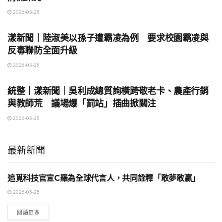
2026-05-25
地方時事
漾新聞｜陸淑美以孫子遭霸凌為例 要求校園霸凌與
反毒聯防全面升級
2026-05-25
地方時事
統整｜漾新聞｜吳利成總質詢橫跨敬老卡、農產行銷
與教師荒 議場爆「罰站」插曲掀關注
2026-05-25
最新新聞
追覓科技官宣C羅為全球代言人，共同詮釋「敢夢敢贏」
國際時事
2026-05-25
閱讀更多