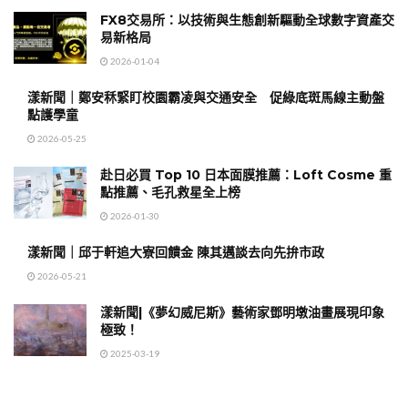
FX8交易所：以技術與生態創新驅動全球數字資產交
易新格局
2026-01-04
漾新聞｜鄭安秝緊盯校園霸凌與交通安全 促綠底斑馬線主動盤
點護學童
2026-05-25
赴日必買 Top 10 日本面膜推薦：Loft Cosme 重
點推薦、毛孔救星全上榜
2026-01-30
漾新聞｜邱于軒追大寮回饋金 陳其邁談去向先拚市政
2026-05-21
漾新聞|《夢幻威尼斯》藝術家鄧明墩油畫展現印象
極致！
2025-03-19