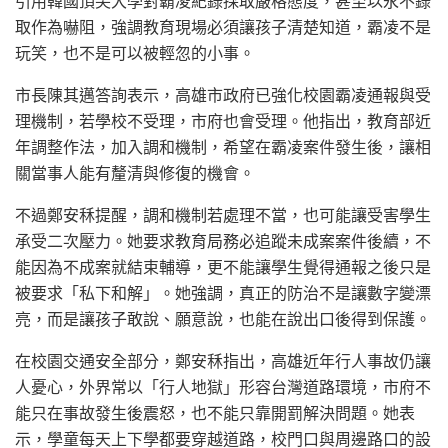
引用韓國頂尖大學對霸凌紀錄採取嚴格態度，甚至以永不錄
取作為嚇阻，強調教育現場必須讓孩子清楚知道，霸凌不是
玩笑，也不是可以被輕忽的小事。
市長陳其邁答詢表示，高雄市政府已強化校園霸凌通報與受
理機制，若學校不受理，市府也會受理。他指出，教育部近
年調整作法，加入調和機制，希望在霸凌案件發生後，讓相
關當事人能有釐清與修復的機會。
不過鄭安秝提醒，調和機制若處理不當，也可能讓受害學生
承受二次壓力。她要求教育局務必追蹤未成案案件後續，不
能因為不成案就結束輔導，更不能讓學生覺得通報之後只是
被要求「私下和解」。她強調，真正的防治不是讓數字變漂
亮，而是讓孩子敢說、願意說，也能在說出口後得到保護。
在校園交通安全部分，鄭安秝指出，高雄近年行人事故仍讓
人憂心，外界常以「行人地獄」形容台灣道路環境，市府不
能只在事故發生後震怒，也不能只靠開罰解決問題。她表
示，學童每天上下學都要穿越道路，校門口與周邊路口的設