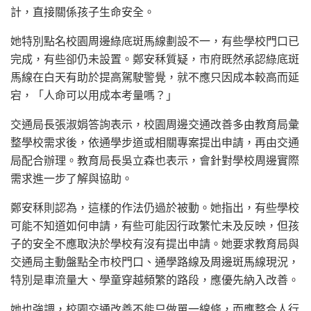
計，直接關係孩子生命安全。
她特別點名校園周邊綠底斑馬線劃設不一，有些學校門口已
完成，有些卻仍未設置。鄭安秝質疑，市府既然承認綠底斑
馬線在白天有助於提高駕駛警覺，就不應只因成本較高而延
宕，「人命可以用成本考量嗎？」
交通局長張淑娟答詢表示，校園周邊交通改善多由教育局彙
整學校需求後，依通學步道或相關專案提出申請，再由交通
局配合辦理。教育局長吳立森也表示，會針對學校周邊實際
需求進一步了解與協助。
鄭安秝則認為，這樣的作法仍過於被動。她指出，有些學校
可能不知道如何申請，有些可能因行政繁忙未及反映，但孩
子的安全不應取決於學校有沒有提出申請。她要求教育局與
交通局主動盤點全市校門口、通學路線及周邊斑馬線現況，
特別是車流量大、學童穿越頻繁的路段，應優先納入改善。
她也強調，校園交通改善不能只做單一線條，而應整合人行