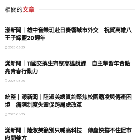
相關的
文章
地方時事
漾新聞｜雄中音樂班赴日奏響城市外交 祝賀高雄八
王子締盟20週年
2026-05-25
地方時事
漾新聞｜11國交換生齊聚高雄說課 自主學習年會點
亮青春行動力
2026-05-25
地方時事
統整｜漾新聞｜陸淑美總質詢聚焦校園霸凌與傳產困
境 痛陳制度失靈促跨局處改革
2026-05-25
地方時事
漾新聞｜陸淑美籲別只喊高科技 傳產快撐不住促市
府開藥方