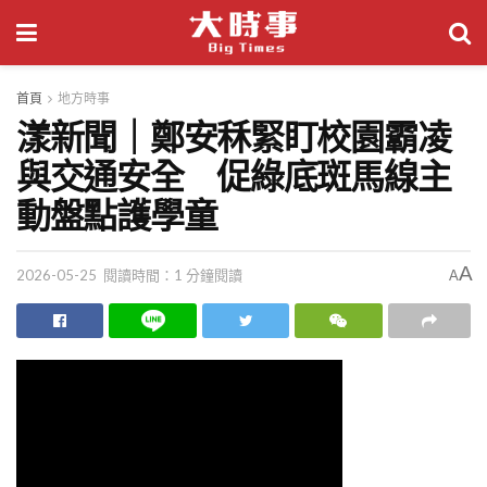
首頁
地方時事
漾新聞｜鄭安秝緊盯校園霸凌
與交通安全 促綠底斑馬線主
動盤點護學童
A
2026-05-25
閱讀時間：1 分鐘閱讀
A