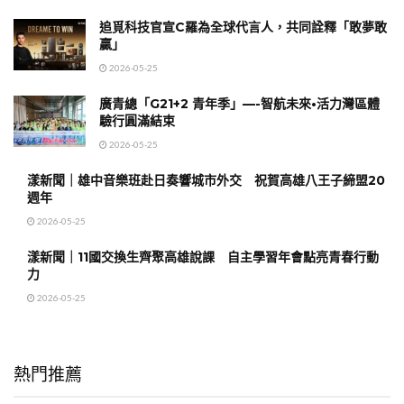
追覓科技官宣C羅為全球代言人，共同詮釋「敢夢敢
贏」
2026-05-25
廣青總「G21+2 青年季」—-智航未來•活力灣區體
驗行圓滿結束
2026-05-25
漾新聞｜雄中音樂班赴日奏響城市外交 祝賀高雄八王子締盟20
週年
2026-05-25
漾新聞｜11國交換生齊聚高雄說課 自主學習年會點亮青春行動
力
2026-05-25
熱門推薦