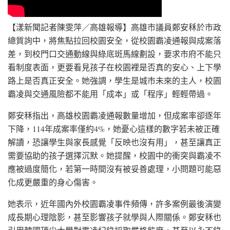
【漾新聞記者陳雯萍／高雄報導】高雄市議員鄭安秝於市政
總質詢中，將焦點拉回校園安全，從校園霸凌通報與成案落
差，到校門口交通動線與綠底斑馬線劃設，要求市府不能只
看制度表面，更要看見孩子在校園裡是否真的安心、上下學
路上是否真正安全。她強調，學生是城市未來的主人，校園
霸凌與交通風險都不能用「成本」或「程序」輕輕帶過。
鄭安秝指出，高雄校園霸凌通報數量增加，但成案率卻逐年
下降，114年成案率僅約4%，她憂心這樣的數字若未被正確
解讀，恐讓學生與家長感覺「反映也沒有用」，甚至讓真正
需要協助的孩子選擇沉默。她提醒，校園中的衝突與霸凌不
應被過度簡化，若第一時間沒有被妥善處理，小問題可能惡
化成更嚴重的身心傷害。
她表示，近年國內外校園霸凌事件頻傳，許多案例最後演變
成長期心理陰影，甚至影響孩子就學與人際關係。鄭安秝也