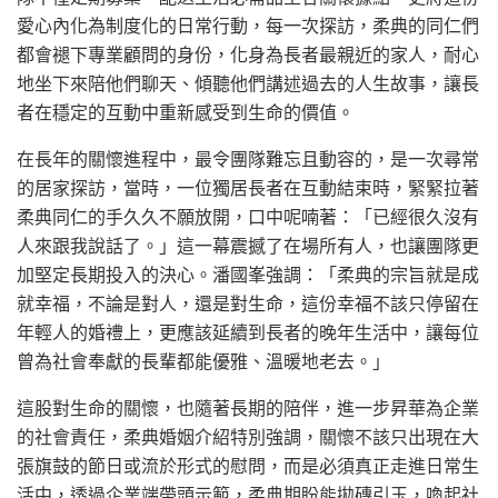
愛心內化為制度化的日常行動，每一次探訪，柔典的同仁們
都會褪下專業顧問的身份，化身為長者最親近的家人，耐心
地坐下來陪他們聊天、傾聽他們講述過去的人生故事，讓長
者在穩定的互動中重新感受到生命的價值。
在長年的關懷進程中，最令團隊難忘且動容的，是一次尋常
的居家探訪，當時，一位獨居長者在互動結束時，緊緊拉著
柔典同仁的手久久不願放開，口中呢喃著：「已經很久沒有
人來跟我說話了。」這一幕震撼了在場所有人，也讓團隊更
加堅定長期投入的決心。潘國峯強調：「柔典的宗旨就是成
就幸福，不論是對人，還是對生命，這份幸福不該只停留在
年輕人的婚禮上，更應該延續到長者的晚年生活中，讓每位
曾為社會奉獻的長輩都能優雅、溫暖地老去。」
這股對生命的關懷，也隨著長期的陪伴，進一步昇華為企業
的社會責任，柔典婚姻介紹特別強調，關懷不該只出現在大
張旗鼓的節日或流於形式的慰問，而是必須真正走進日常生
活中，透過企業端帶頭示範，柔典期盼能拋磚引玉，喚起社