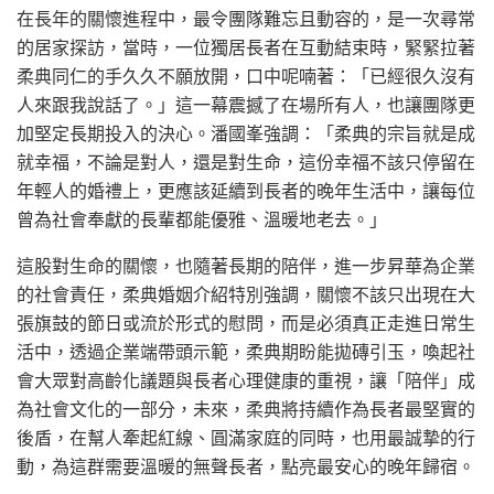
在長年的關懷進程中，最令團隊難忘且動容的，是一次尋常
的居家探訪，當時，一位獨居長者在互動結束時，緊緊拉著
柔典同仁的手久久不願放開，口中呢喃著：「已經很久沒有
人來跟我說話了。」這一幕震撼了在場所有人，也讓團隊更
加堅定長期投入的決心。潘國峯強調：「柔典的宗旨就是成
就幸福，不論是對人，還是對生命，這份幸福不該只停留在
年輕人的婚禮上，更應該延續到長者的晚年生活中，讓每位
曾為社會奉獻的長輩都能優雅、溫暖地老去。」
這股對生命的關懷，也隨著長期的陪伴，進一步昇華為企業
的社會責任，柔典婚姻介紹特別強調，關懷不該只出現在大
張旗鼓的節日或流於形式的慰問，而是必須真正走進日常生
活中，透過企業端帶頭示範，柔典期盼能拋磚引玉，喚起社
會大眾對高齡化議題與長者心理健康的重視，讓「陪伴」成
為社會文化的一部分，未來，柔典將持續作為長者最堅實的
後盾，在幫人牽起紅線、圓滿家庭的同時，也用最誠摯的行
動，為這群需要溫暖的無聲長者，點亮最安心的晚年歸宿。