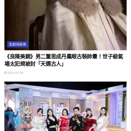
影劇與娛樂
《良陳美錦》男二董思成丹鳳眼古裝帥暈！世子爺氣
場太犯規被封「天選古人」
2026-05-26