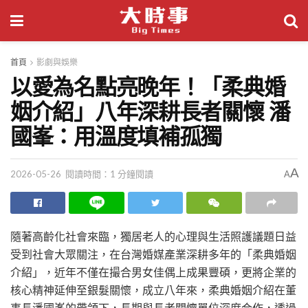
首頁
影劇與娛樂
以愛為名點亮晚年！「柔典婚
姻介紹」八年深耕長者關懷 潘
國峯：用溫度填補孤獨
A
2026-05-26
閱讀時間：1 分鐘閱讀
A
隨著高齡化社會來臨，獨居老人的心理與生活照護議題日益
受到社會大眾關注，在台灣婚媒產業深耕多年的「柔典婚姻
介紹」，近年不僅在撮合男女佳偶上成果豐碩，更將企業的
核心精神延伸至銀髮關懷，成立八年來，柔典婚姻介紹在董
事長潘國峯的帶領下，長期與長者關懷單位深度合作，透過