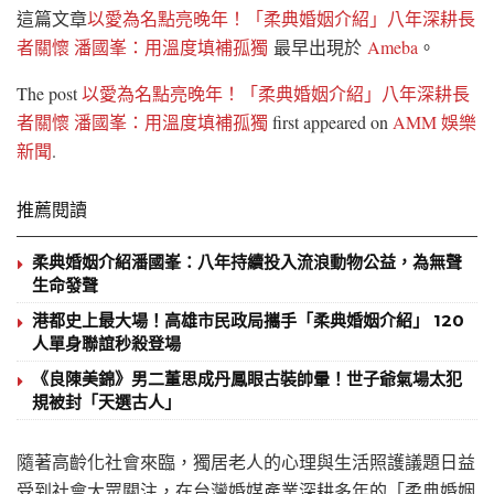
這篇文章
以愛為名點亮晚年！「柔典婚姻介紹」八年深耕長
者關懷 潘國峯：用溫度填補孤獨
最早出現於
Ameba
。
The post
以愛為名點亮晚年！「柔典婚姻介紹」八年深耕長
者關懷 潘國峯：用溫度填補孤獨
first appeared on
AMM 娛樂
新聞
.
推薦閱讀
柔典婚姻介紹潘國峯：八年持續投入流浪動物公益，為無聲
生命發聲
港都史上最大場！高雄市民政局攜手「柔典婚姻介紹」 120
人單身聯誼秒殺登場
《良陳美錦》男二董思成丹鳳眼古裝帥暈！世子爺氣場太犯
規被封「天選古人」
隨著高齡化社會來臨，獨居老人的心理與生活照護議題日益
受到社會大眾關注，在台灣婚媒產業深耕多年的「柔典婚姻