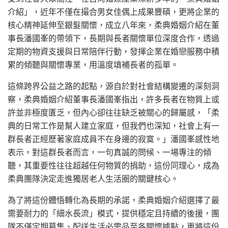
介紹」，近年不僅在撮合男女佳偶上成果豐碩，更將企業的
核心精神延伸至銀髮關懷，成立八年來，柔典婚姻介紹在董
事長潘國峯的帶領下，長期與長者關懷單位深度合作，透過
定期的物資支援與日常陪伴行動，發揮企業在婚戀服務中積
累的傾聽與關懷專業，用溫度填補長者的孤單。
這條跨界公益之路的起點，源自於對社會結構變遷的深刻洞
察，柔典婚姻介紹董事長潘國峯指出，許多長者在物質上或
許並非極度匱乏，但內心卻往往缺乏被關心的歸屬感，「柔
典的日常工作是幫人建立家庭，但我們也深知，社會上有一
群長者正經歷著家庭成員不在身邊的寂寞。」潘國峯感性地
表示，對這群長者而言，一句真誠的問候、一場專注的傾
聽，其重要性往往超越任何物質的捐助，這份同理心，成為
柔典團隊決定走進獨居老人生活圈的關鍵核心。
為了將這份體悟轉化為長期的承諾，柔典婚姻介紹選擇了最
需要耐力的「細水長流」模式，提供穩定且持續的後援，團
隊不僅定期募集、配送生活必需品至各關懷據點，更將這份