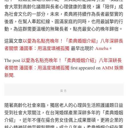
會大眾對高齡化議題與長者心理健康的重視，讓「陪伴」成
為社會文化的一部分，未來，柔典將持續作為長者最堅實的
後盾，在幫人牽起紅線、圓滿家庭的同時，也用最誠摯的行
動，為這群需要溫暖的無聲長者，點亮最安心的晚年歸宿。
這篇文章
以愛為名點亮晚年！「柔典婚姻介紹」八年深耕長
者關懷 潘國峯：用溫度填補孤獨
最早出現於
Ameba
。
The post
以愛為名點亮晚年！「柔典婚姻介紹」八年深耕長
者關懷 潘國峯：用溫度填補孤獨
first appeared on
AMM 娛樂
新聞
.
廣告
隨著高齡化社會來臨，獨居老人的心理與生活照護議題日益
受到社會大眾關注，在台灣婚媒產業深耕多年的「柔典婚姻
介紹」，近年不僅在撮合男女佳偶上成果豐碩，更將企業的
核心精神延伸至銀髮關懷，成立八年來，柔典婚姻介紹在董