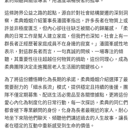
累的傾聽與關懷專業，用溫度填補長者的孤單。
這條跨界公益之路的起點，源自於對社會結構變遷的深刻洞
察，柔典婚姻介紹董事長潘國峯指出，許多長者在物質上或
許並非極度匱乏，但內心卻往往缺乏被關心的歸屬感，「柔
典的日常工作是幫人建立家庭，但我們也深知，社會上有一
群長者正經歷著家庭成員不在身邊的寂寞。」潘國峯感性地
表示，對這群長者而言，一句真誠的問候、一場專注的傾
聽，其重要性往往超越任何物質的捐助，這份同理心，成為
柔典團隊決定走進獨居老人生活圈的關鍵核心。
為了將這份體悟轉化為長期的承諾，柔典婚姻介紹選擇了最
需要耐力的「細水長流」模式，提供穩定且持續的後援，團
隊不僅定期募集、配送生活必需品至各關懷據點，更將這份
愛心內化為制度化的日常行動，每一次探訪，柔典的同仁們
都會褪下專業顧問的身份，化身為長者最親近的家人，耐心
地坐下來陪他們聊天、傾聽他們講述過去的人生故事，讓長
者在穩定的互動中重新感受到生命的價值。