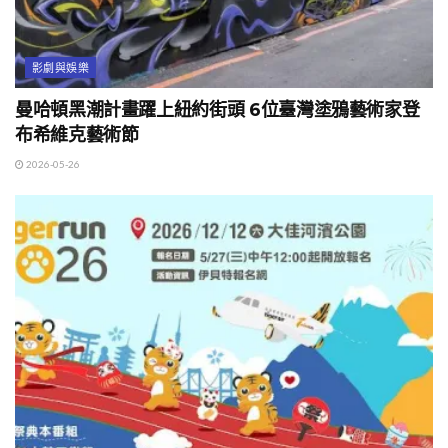
影劇與娛樂
曼哈頓黑潮計畫躍上紐約街頭 6位臺灣塗鴉藝術家登
布希維克藝術節
2026-05-26