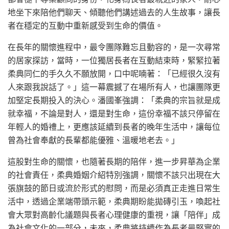
地坐下來陪他們聊天、傾聽他們講述過去的人生故事，讓長
者在穩定的互動中重新感受到生命的價值。
在長年的關懷進程中，最令團隊難忘且動容的，是一次尋常
的居家探訪，當時，一位獨居長者在互動結束時，緊緊拉著
柔典同仁的手久久不願放開，口中呢喃著：「已經很久沒有
人來跟我說話了。」這一幕震撼了在場所有人，也讓團隊更
加堅定長期投入的決心。潘國峯強調：「柔典的宗旨就是成
就幸福，不論是對人，還是對生命，這份幸福不該只停留在
年輕人的婚禮上，更應該延續到長者的晚年生活中，讓每位
曾為社會奉獻的長輩都能優雅、溫暖地老去。」
這股對生命的關懷，也隨著長期的陪伴，進一步昇華為企業
的社會責任，柔典婚姻介紹特別強調，關懷不該只出現在大
張旗鼓的節日或流於形式的慰問，而是必須真正走進日常生
活中，透過企業端帶頭示範，柔典期盼能拋磚引玉，喚起社
會大眾對高齡化議題與長者心理健康的重視，讓「陪伴」成
為社會文化的一部分，未來，柔典將持續作為長者最堅實的