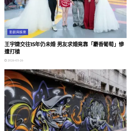
影劇與娛樂
王宇婕交往15年仍未婚 男友求婚竟靠「麝香葡萄」慘
遭打槍
2026-05-26