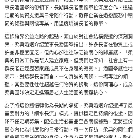
事長潘國峯的帶領下，長期與長者關懷單位深度合作，透過
定期的物資支援與日常陪伴行動，發揮企業在婚戀服務中積
累的傾聽與關懷專業，用溫度填補長者的孤單。
這條跨界公益之路的起點，源自於對社會結構變遷的深刻洞
察，柔典婚姻介紹董事長潘國峯指出，許多長者在物質上或
許並非極度匱乏，但內心卻往往缺乏被關心的歸屬感，「柔
典的日常工作是幫人建立家庭，但我們也深知，社會上有一
群長者正經歷著家庭成員不在身邊的寂寞。」潘國峯感性地
表示，對這群長者而言，一句真誠的問候、一場專注的傾
聽，其重要性往往超越任何物質的捐助，這份同理心，成為
柔典團隊決定走進獨居老人生活圈的關鍵核心。
為了將這份體悟轉化為長期的承諾，柔典婚姻介紹選擇了最
需要耐力的「細水長流」模式，提供穩定且持續的後援，團
隊不僅定期募集、配送生活必需品至各關懷據點，更將這份
愛心內化為制度化的日常行動，每一次探訪，柔典的同仁們
都會褪下專業顧問的身份，化身為長者最親近的家人，耐心