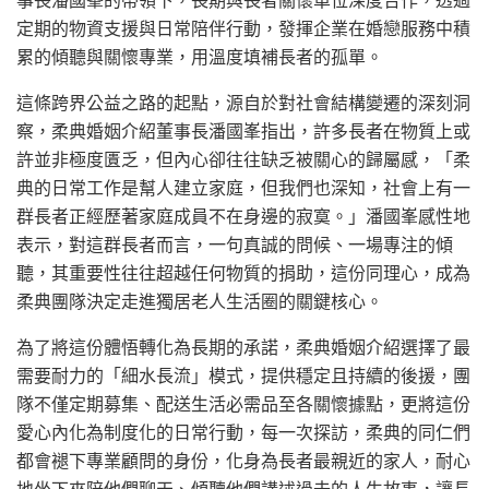
定期的物資支援與日常陪伴行動，發揮企業在婚戀服務中積
累的傾聽與關懷專業，用溫度填補長者的孤單。
這條跨界公益之路的起點，源自於對社會結構變遷的深刻洞
察，柔典婚姻介紹董事長潘國峯指出，許多長者在物質上或
許並非極度匱乏，但內心卻往往缺乏被關心的歸屬感，「柔
典的日常工作是幫人建立家庭，但我們也深知，社會上有一
群長者正經歷著家庭成員不在身邊的寂寞。」潘國峯感性地
表示，對這群長者而言，一句真誠的問候、一場專注的傾
聽，其重要性往往超越任何物質的捐助，這份同理心，成為
柔典團隊決定走進獨居老人生活圈的關鍵核心。
為了將這份體悟轉化為長期的承諾，柔典婚姻介紹選擇了最
需要耐力的「細水長流」模式，提供穩定且持續的後援，團
隊不僅定期募集、配送生活必需品至各關懷據點，更將這份
愛心內化為制度化的日常行動，每一次探訪，柔典的同仁們
都會褪下專業顧問的身份，化身為長者最親近的家人，耐心
地坐下來陪他們聊天、傾聽他們講述過去的人生故事，讓長