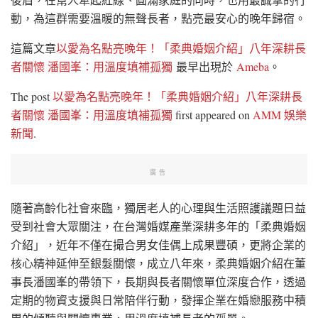
動，為這群需要溫暖的無聲長者，點亮最安心的晚年歸宿。
這篇文章
以愛為名點亮晚年！「柔典婚姻介紹」八年深耕長
者關懷 潘國峯：用溫度填補孤獨
最早出現於
Ameba
。
The post
以愛為名點亮晚年！「柔典婚姻介紹」八年深耕長
者關懷 潘國峯：用溫度填補孤獨
first appeared on
AMM 娛樂
新聞
.
廣告
隨著高齡化社會來臨，獨居老人的心理與生活照護議題日益
受到社會大眾關注，在台灣婚媒產業深耕多年的「柔典婚姻
介紹」，近年不僅在撮合男女佳偶上成果豐碩，更將企業的
核心精神延伸至銀髮關懷，成立八年來，柔典婚姻介紹在董
事長潘國峯的帶領下，長期與長者關懷單位深度合作，透過
定期的物資支援與日常陪伴行動，發揮企業在婚戀服務中積