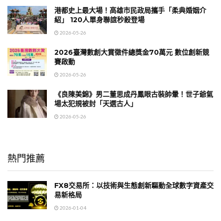
港都史上最大場！高雄市民政局攜手「柔典婚姻介
紹」 120人單身聯誼秒殺登場
2026-05-26
2026臺灣數創大賞徵件總獎金70萬元 數位創新競
賽啟動
2026-05-26
《良陳美錦》男二董思成丹鳳眼古裝帥暈！世子爺氣
場太犯規被封「天選古人」
2026-05-26
熱門推薦
FX8交易所：以技術與生態創新驅動全球數字資產交
易新格局
2026-01-04