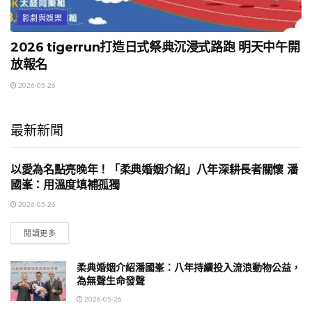
影劇與娛樂
2026 tigerrun打造日式祭典沉浸式路跑 明天中午開
放報名
2026-05-26
最新新聞
以愛為名點亮晚年！「柔典婚姻介紹」八年深耕長者關懷 潘
影劇與娛樂
國峯：用溫度填補孤獨
2026-05-26
閱讀更多
柔典婚姻介紹潘國峯：八年持續投入流浪動物公益，
為無聲生命發聲
2026-05-26