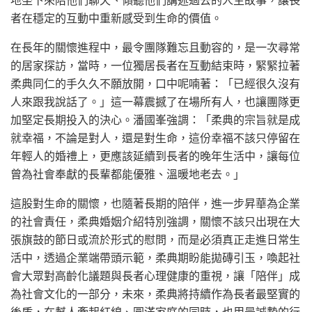
者在穩定的互動中重新感受到生命的價值。
在長年的關懷進程中，最令團隊難忘且動容的，是一次尋常
的居家探訪，當時，一位獨居長者在互動結束時，緊緊拉著
柔典同仁的手久久不願放開，口中呢喃著：「已經很久沒有
人來跟我說話了。」這一幕震撼了在場所有人，也讓團隊更
加堅定長期投入的決心。潘國峯強調：「柔典的宗旨就是成
就幸福，不論是對人，還是對生命，這份幸福不該只停留在
年輕人的婚禮上，更應該延續到長者的晚年生活中，讓每位
曾為社會奉獻的長輩都能優雅、溫暖地老去。」
這股對生命的關懷，也隨著長期的陪伴，進一步昇華為企業
的社會責任，柔典婚姻介紹特別強調，關懷不該只出現在大
張旗鼓的節日或流於形式的慰問，而是必須真正走進日常生
活中，透過企業端帶頭示範，柔典期盼能拋磚引玉，喚起社
會大眾對高齡化議題與長者心理健康的重視，讓「陪伴」成
為社會文化的一部分，未來，柔典將持續作為長者最堅實的
後盾，在幫人牽起紅線、圓滿家庭的同時，也用最誠摯的行