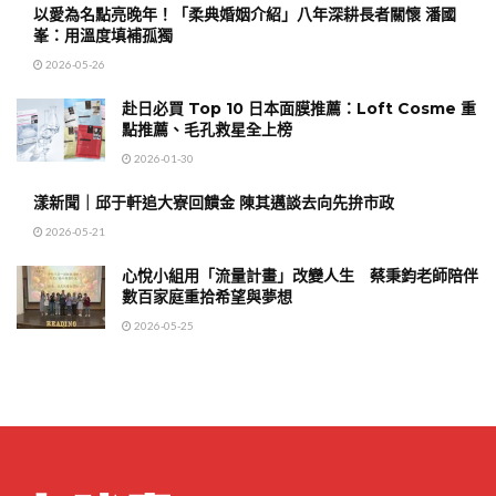
以愛為名點亮晚年！「柔典婚姻介紹」八年深耕長者關懷 潘國
峯：用溫度填補孤獨
2026-05-26
赴日必買 Top 10 日本面膜推薦：Loft Cosme 重
點推薦、毛孔救星全上榜
2026-01-30
漾新聞｜邱于軒追大寮回饋金 陳其邁談去向先拚市政
2026-05-21
心悅小組用「流量計畫」改變人生 蔡秉鈞老師陪伴
數百家庭重拾希望與夢想
2026-05-25