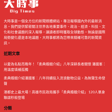
大時事是一個全方位的新聞媒體網站，專注報導國內外的最新消
息。我們提供緊密關注世界各地重要事件、政治、經濟、科技、文
化和社會議題的深入報導，讓讀者即時獲取全球動態。無論是國際
局勢變化還是本地議題，大時事都將為您帶來精確可靠的新聞資
訊。
近期文章
以愛為名點亮晚年！「柔典婚姻介紹」八年深耕長者關懷 潘國峯：
用溫度填補孤獨
柔典婚姻介紹潘國峯：八年持續投入流浪動物公益，為無聲生命發
聲
港都史上最大場！高雄市民政局攜手「柔典婚姻介紹」 120人單身
聯誼秒殺登場
分類