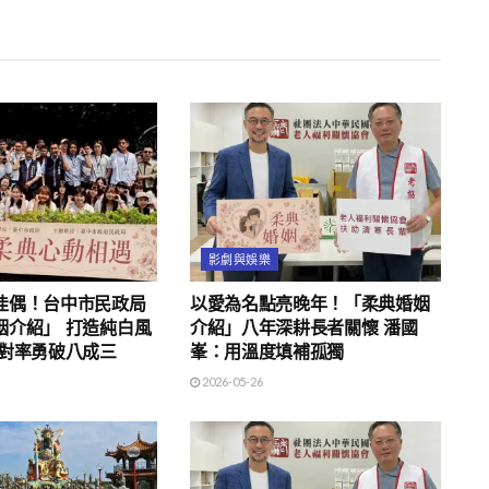
影劇與娛樂
佳偶！台中市民政局
以愛為名點亮晚年！「柔典婚姻
姻介紹」 打造純白風
介紹」八年深耕長者關懷 潘國
配對率勇破八成三
峯：用溫度填補孤獨
2026-05-26