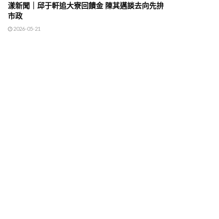
漾新聞｜邱于軒追大寮回饋金 陳其邁談去向先拚
市政
2026-05-21