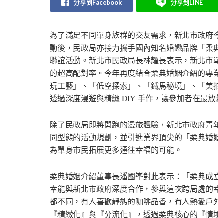
分享到Facebook
分享到LINE
為了滿足不同單身族群的交友需求，新北市政府
動後，民政局亦接力攜手國內知名婚戀品牌「柔
聯誼活動。新北市民政局長林耀長表示，新北市
的超高配對率。今年再度結合柔典婚姻介紹的專
玩工藝」、「低空探索」、「鐵馬秘境」、「美
透過深度漫遊與精緻 DIY 手作，讓參加者在最
除了民政局即將開跑的漫旅體驗，新北市政府青
同型態的活動規劃，並引進業界頂尖的「柔典婚
為單身市民拓展更多通往幸福的可能。
柔典婚姻介紹董事長潘國峯對此表示：「柔典成
幸能與新北市政府深度合作，參與這次跨局處的
都不同，有人喜歡靜態的咖啡品香，有人熱愛戶
『精緻化』與『分流化』，透過柔典核心的『情