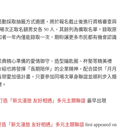
活動採取抽籤方式遴選，將於報名截止後進行資格審查與
遊場次正取名額男女各 50 人，其餘列為備取名單。錄取原
加者一年內僅能錄取一次，期盼讓更多市民都有機會認識
柔典精心準備的愛情御守、造型鑰匙圈、杯墊等精美禮
介紹也將發揮「長期陪伴」的企業精神，配合提供「月月
有戀愛加值計畫，只要參加同場次單身聯誼並順利步入婚
禮。
打造「新北漫旅 友好相遇」多元主題聯誼
最早出現
打造「新北漫旅 友好相遇」多元主題聯誼
first appeared on