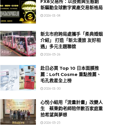
FX8交易所：以技術與生態創
新驅動全球數字資產交易新格局
2026-01-04
新北市府跨局處攜手「柔典婚姻
介紹」 打造「新北漫旅 友好相
遇」多元主題聯誼
2026-05-26
赴日必買 Top 10 日本面膜推
薦：Loft Cosme 重點推薦、
毛孔救星全上榜
2026-01-30
心悅小組用「流量計畫」改變人
生 蔡秉鈞老師陪伴數百家庭重
拾希望與夢想
2026-05-25