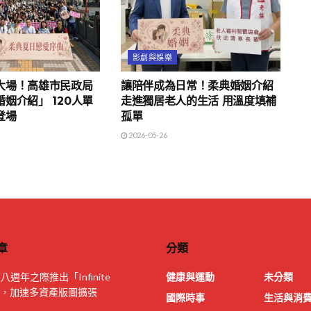
影劇與娛樂
大場！高雄市民政局
讓陪伴成為日常！柔典婚姻介紹
姻介紹」 120人單
走進獨居老人的生活 用溫度填補
登場
孤單
2026-05-26
章
分類
 在八週年之際推出「Infinite
健康與運動
未分類
on」，加速多資產版圖擴張
國際時事
生活與消