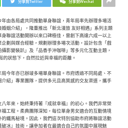
分享到Twitter
分享到Wechat
今年由各局處共同推動單身聯誼，青年局率先辦理多場活
典婚姻介紹」，隆重推出「新北漫旅 友好相遇」系列主題
單身聯誼活動開辦以來口碑極佳，曾創下高達六成一以上
業企劃與媒合經驗，規劃辦理多場次活動，設計包含「戲
拍攝影變裝趴」及「品香手沖咖啡」等多元化互動主題，
放鬆的狀態下，自然拉近與幸福的距離。
年局今年亦已辦竣多場單身聯誼。市府透過不同局處、不
姻介紹」專業團隊，提供多元且高質感的交友渠道，攜手
立八年來，始終秉持著『成就幸福』的初心。我們非常榮
幸福工程。柔典團隊深知，每位單身男女適合的互動情境
外的鐵馬秘境。因此，我們這次特別協助市府將聯誼活動
境破冰』技術，讓參加者在最適合自己的氛圍中展現魅