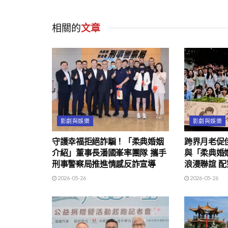
相關的
文章
影劇與娛樂
影劇與娛樂
守護幸福拒絕詐騙！「柔典婚姻
跨界月老促
介紹」董事長潘國峯率團隊 攜手
與「柔典婚
刑事警察局推進情感反詐宣導
浪漫聯誼 
2026-05-26
2026-05-26