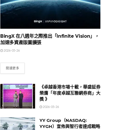
BingX 在八週年之際推出「Infinite Vision」，
加速多資產版圖擴張
2026-05-26
閱讀更多
《卓越香港市場十載，華盛証券
榮膺「年度卓越互聯網券商」大
獎 》
2026-05-26
YY Group（NASDAQ:
YYGH）宣佈與智行者達成戰略