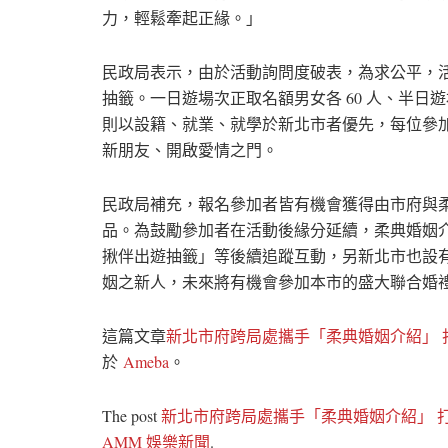
力，輕鬆牽起正緣。」
民政局表示，由於活動詢問度破表，為求公平，
抽籤。一日遊場次正取名額男女各 60 人、半日
則以設籍、就業、就學於新北市者優先，每位參
新朋友、開啟愛情之門。
民政局補充，報名參加者皆有機會獲得由市府與
品。為鼓勵參加者在活動後緣分延續，柔典婚姻
揪伴出遊抽籤」等後續追蹤互動，另新北市也設
姻之新人，未來將有機會參加本市的盛大聯合婚
這篇文章
新北市府跨局處攜手「柔典婚姻介紹」 
於
Ameba
。
The post
新北市府跨局處攜手「柔典婚姻介紹」 
AMM 娛樂新聞
.