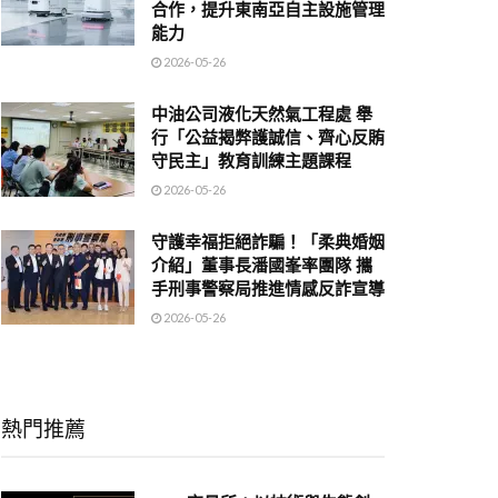
合作，提升東南亞自主設施管理
能力
2026-05-26
中油公司液化天然氣工程處 舉
行「公益揭弊護誠信、齊心反賄
守民主」教育訓練主題課程
2026-05-26
守護幸福拒絕詐騙！「柔典婚姻
介紹」董事長潘國峯率團隊 攜
手刑事警察局推進情感反詐宣導
2026-05-26
熱門推薦