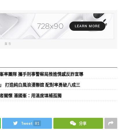
廣告
峯率團隊 攜手刑事警察局推進情感反詐宣導
」 打造純白風浪漫聯誼 配對率勇破八成三
者關懷 潘國峯：用溫度填補孤獨
Tweet
81
分享