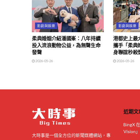
影劇與娛樂
影劇與娛樂
柔典婚姻介紹潘國峯：八年持續
港都史上最
投入流浪動物公益，為無聲生命
攜手「柔典婚
發聲
身聯誼秒殺
2026-05-26
2026-05-26
近期文
BingX
Visi
大時事是一個全方位的新聞媒體網站，專