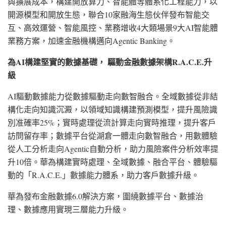
與擴展成本，構建開放算力、智能體等體系化工程能力，以
開源模型和開放生態，聯合10家融海生態伙伴發布智能交
互、高效運營、智能風控、業務增收4大類場景9大AI智能體
業務方案，加速金融機構邁向Agentic Banking。
為
AI構建堅實的數據基礎， 驅動金融數據架構R.A.C.E.升
級
AI驅動數據能力從數據驅動走向數智融合。全域數據從非結
構化走向知識沉澱，以領域知識構建預測模型，提升風險識
別准確率25%；實時處理從流計算走向實時推理，提升客戶
訪問留存率；數據平台從湖倉一體走向數智融合，用數體驗
從人工分析走向Agentic自動分析，助力風險案件分析效率提
升10倍。華為構建實時處理、全域數據、融合平台、體驗驅
動的「R.A.C.E.」數據能力體系，助力客戶數據升級。
華為發布金融數據
6.0解決方案，圍繞數據平台、數據治
理、數據應用實現三層能力升級。