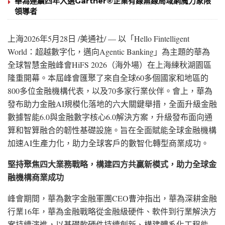
華為連續四年入選Gartner®企業有線無線局域網魔力象限
領導者
上海
2026年5月28日
/美通社/ — 以「Hello Fintelligent
World：超越數字化，邁向Agentic Banking」為主題的華為
全球智慧金融峰會HiFS 2026（海外場）在上海練秋湖園區
隆重開幕。本屆峰會匯聚了來自全球60多個國家和地區的
800多位金融機構代表，以及70多家行業伙伴。會上，華為
發布助力金融AI規模化落地的六大關鍵舉措，全面升級金融
數據智能6.0與金融數字核心6.0解決方案，升級發布面向通
算和智算融合的韌性基礎設施。旨在全面賦能全球金融機構
加速AI生產力化，助力全球客戶的數智化轉型商業成功。
堅持聚焦四大業務戰略，構建四方共贏新模式，助力全球金
融機構商業成功
峰會期間，華為數字金融軍團
CEO曹沖指出，華為深耕金融
行業16年，華為金融戰略從金融級硬件、軟件到行業解決方
案持續演進，以基礎軟硬件持續創新、構建體系化工程能