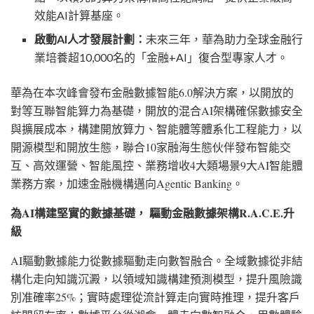
效能AI計算基座。
啟動
AI人才發展計劃：
未來三年，華為助力全球金融行
業培養超
10,000名的「金融+AI」復合型專家人才。
華為在本次峰會發布金融數據智能
6.0解決方案，以開放的
對等互聯智能算力為基礎，開放的混合AI架構確保數據安全
與擴展成本，構建開放算力、智能體等體系化工程能力，以
開源模型和開放生態，聯合10家融海生態伙伴發布智能交
互、高效運營、智能風控、業務增收4大類場景9大AI智能體
業務方案，加速金融機構邁向Agentic Banking。
為
AI構建堅實的數據基礎， 驅動金融數據架構R.A.C.E.升
級
AI驅動數據能力從數據驅動走向數智融合。全域數據從非結
構化走向知識沉澱，以領域知識構建預測模型，提升風險識
別准確率25%；實時處理從流計算走向實時推理，提升客戶