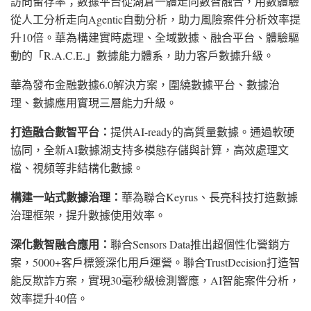
訪問留存率；數據平台從湖倉一體走向數智融合，用數體驗
從人工分析走向Agentic自動分析，助力風險案件分析效率提
升10倍。華為構建實時處理、全域數據、融合平台、體驗驅
動的「R.A.C.E.」數據能力體系，助力客戶數據升級。
華為發布金融數據
6.0解決方案，圍繞數據平台、數據治
理、數據應用實現三層能力升級。
打造融合數智平台：
提供
AI-ready的高質量數據。通過軟硬
協同，全新AI數據湖支持多模態存儲與計算，高效處理文
檔、視頻等非結構化數據。
構建一站式數據治理：
華為聯合
Keyrus、長亮科技打造數據
治理框架，提升數據使用效率。
深化數智融合應用：
聯合
Sensors Data推出超個性化營銷方
案，5000+客戶標簽深化用戶運營。聯合TrustDecision打造智
能反欺詐方案，實現30毫秒級檢測響應，AI智能案件分析，
效率提升40倍。