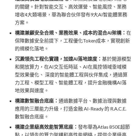
的關鍵。針對智能交互、高效運營、智能風控、業務
增收4大類場景，華為聯合伙伴發布9大AI智能體業務
方案。
構建兼顧安全合規、業務效果、成本的混合
AI架構：
在
保障數據安全前提下，工程優化
Token成本，實現創新
的規模化落地。
沉澱領先工程化實踐，加速
AI落地速度：
基於開源模型
和開放算力，在
AI交互低時延、AI在風控領域垂域模
型效果優化、 深度的智能體工程與伙伴集成，通過算
力工程、模型工程、智能體工程，提升金融機構AI落
地效果與速度。
構建數智融合底座：
通過數據平台、數據治理與數據
應用的三層能力升級，打造金融
AI-Ready 的 R.A.C.E.
數智融合底座。
構建企業級高效能智算底座：
發布華為
Atlas 850E超節
點，以領先的算力架構和高性能網絡，提供企業級高