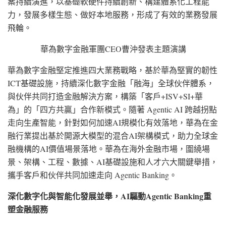
案持續演進，以基礎軟硬件持續創新、構建體系化工程能
力，發展多樣生態、做好本地服務，形成了有效的業務發展
飛輪。
華為數字金融軍團CEO曹沖發表主題演講
華為數字金融堅定推進四大業務戰略，基於華為堅實的韌性
ICT基礎設施，持續深化數字金融「融海」全球伙伴體系，
與伙伴共同打造金融解決方案，構築「客戶+ISV+SI+華
為」的「四方共贏」合作新模式。隨著 Agentic AI 跨越拐點
走向生產智能，針對如何加速AI規模化有效落地，華為在金
融行業提出基於開源大模型的混合AI架構模式，助力全球金
融機構的AI價值場景落地。華為在海外金融市場，圍繞場
景、架構、工程、數據、AI基礎設施和人才六大關鍵舉措，
攜手客戶和伙伴共同加速走向 Agentic Banking。
深化數字化與智能化發展並舉，
AI驅動Agentic Banking重
塑金融服務