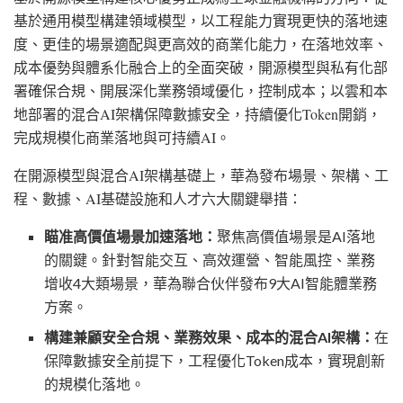
基於通用模型構建領域模型，以工程能力實現更快的落地速
度、更佳的場景適配與更高效的商業化能力，在落地效率、
成本優勢與體系化融合上的全面突破，開源模型與私有化部
署確保合規、開展深化業務領域優化，控制成本；以雲和本
地部署的混合
AI架構保障數據安全，持續優化Token開銷，
完成規模化商業落地與可持續AI。
在開源模型與混合
AI架構基礎上，華為發布場景、架構、工
程、數據、AI基礎設施和人才六大關鍵舉措：
瞄准高價值場景加速落地：
聚焦高價值場景是
AI落地
的關鍵。針對智能交互、高效運營、智能風控、業務
增收4大類場景，華為聯合伙伴發布9大AI智能體業務
方案。
構建兼顧安全合規、業務效果、成本的混合
AI架構：
在
保障數據安全前提下，工程優化
Token成本，實現創新
的規模化落地。