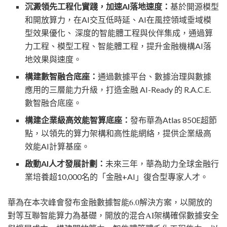
沉澱領先工程化實踐，加速
AI落地速度：
基於開源模型
和開放算力，在
AI交互低時延、AI在風控領域垂域模
型效果優化、 深度的智能體工程與伙伴集成，通過算
力工程、模型工程、智能體工程，提升金融機構AI落
地效果與速度。
構建數智融合底座：
通過數據平台、數據治理與數據
應用的三層能力升級，打造金融
AI-Ready 的 R.A.C.E.
數智融合底座。
構建企業級高效能智算底座：
發布華為
Atlas 850E超節
點，以領先的算力架構和高性能網絡，提供企業級高
效能AI計算基座。
啟動
AI人才發展計劃：
未來三年，華為助力全球金融行
業培養超
10,000名的「金融+AI」復合型專家人才。
華為在本次峰會發布金融數據智能
6.0解決方案，以開放的
對等互聯智能算力為基礎，開放的混合AI架構確保數據安全