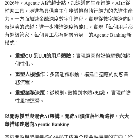
2026年，Agentic AI跨越奇點，加速邁向生產智能。AI正從
輔助工具，演進為具備自主任務編排與執行能力的先進生產
力。一方面加速金融深度數字化進程，實現從數字經濟向即
時經濟的跨越；進一步推進深度智能化，實現「每個用戶都
有超級管家、每個員工都有超級分身」的Agentic Banking新
模式：
重塑
GUI到LUI的用戶體驗：
實現意圖與記憶驅動的超
個性化。
重塑人機協作：
多智能體聯動，構建自適應的動態業
務流程。
重塑業務決策：
從規則
+數據到本體+知識， 實現前瞻
性風控運營。
以開源模型與混合
AI架構，開辟AI價值落地新路徑，六大
舉措加速邁向Agentic Banking
基於開源模型構建核心優勢正成為全球金融機構的方向：從