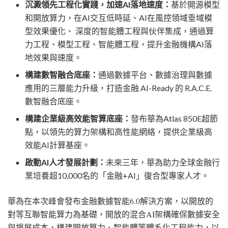
沉澱領先工程化實踐，加速
AI落地速度：
基於開源模型
和開放算力，在
AI交互低時延、AI在風控領域垂域模
型效果優化、 深度的智能體工程與伙伴集成，通過算
力工程、模型工程、智能體工程，提升金融機構AI落
地效果與速度。
構建數智融合底座：
通過數據平台、數據治理與數據
應用的三層能力升級，打造金融
AI-Ready 的 R.A.C.E.
數智融合底座。
構建企業級高效能智算底座：
發布華為
Atlas 850E超節
點，以領先的算力架構和高性能網絡，提供企業級高
效能AI計算基座。
啟動
AI人才發展計劃：
未來三年，華為助力全球金融行
業培養超
10,000名的「金融+AI」復合型專家人才。
華為在本次峰會發布金融數據智能
6.0解決方案，以開放的
對等互聯智能算力為基礎，開放的混合AI架構確保數據安全
與擴展成本，構建開放算力、智能體等體系化工程能力，以