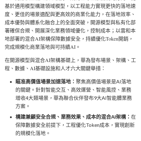
基於通用模型構建領域模型，以工程能力實現更快的落地速
度、更佳的場景適配與更高效的商業化能力，在落地效率、
成本優勢與體系化融合上的全面突破，開源模型與私有化部
署確保合規、開展深化業務領域優化，控制成本；以雲和本
地部署的混合
AI架構保障數據安全，持續優化Token開銷，
完成規模化商業落地與可持續AI。
在開源模型與混合
AI架構基礎上，華為發布場景、架構、工
程、數據、AI基礎設施和人才六大關鍵舉措：
瞄准高價值場景加速落地：
聚焦高價值場景是
AI落地
的關鍵。針對智能交互、高效運營、智能風控、業務
增收4大類場景，華為聯合伙伴發布9大AI智能體業務
方案。
構建兼顧安全合規、業務效果、成本的混合
AI架構：
在
保障數據安全前提下，工程優化
Token成本，實現創新
的規模化落地。