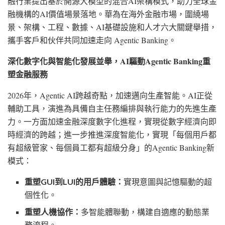
融行業提出基於開源大模型的混合AI架構模式，助力全球金
融機構的AI價值場景落地。華為在海外金融市場，圍繞場
景、架構、工程、數據、AI基礎設施和人才六大關鍵舉措，
攜手客戶和伙伴共同加速走向 Agentic Banking。
深化數字化與智能化發展並舉，
AI驅動Agentic Banking重
塑金融服務
2026年，Agentic AI跨越奇點，加速邁向生產智能。AI正從
輔助工具，演進為具備自主任務編排與執行能力的先進生產
力。一方面加速金融深度數字化進程，實現從數字經濟向即
時經濟的跨越；進一步推進深度智能化，實現「每個用戶都
有超級管家、每個員工都有超級分身」的Agentic Banking新
模式：
重塑
GUI到LUI的用戶體驗：
實現意圖與記憶驅動的超
個性化。
重塑人機協作：
多智能體聯動，構建自適應的動態業
務流程。