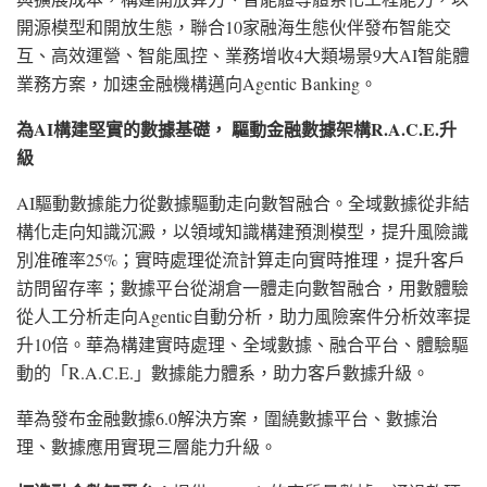
開源模型和開放生態，聯合10家融海生態伙伴發布智能交
互、高效運營、智能風控、業務增收4大類場景9大AI智能體
業務方案，加速金融機構邁向Agentic Banking。
為
AI構建堅實的數據基礎， 驅動金融數據架構R.A.C.E.升
級
AI驅動數據能力從數據驅動走向數智融合。全域數據從非結
構化走向知識沉澱，以領域知識構建預測模型，提升風險識
別准確率25%；實時處理從流計算走向實時推理，提升客戶
訪問留存率；數據平台從湖倉一體走向數智融合，用數體驗
從人工分析走向Agentic自動分析，助力風險案件分析效率提
升10倍。華為構建實時處理、全域數據、融合平台、體驗驅
動的「R.A.C.E.」數據能力體系，助力客戶數據升級。
華為發布金融數據
6.0解決方案，圍繞數據平台、數據治
理、數據應用實現三層能力升級。