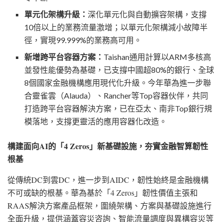
單元化架構升級：
深化單元化與自動擴容架構，支撐
10倍以上的業務流量激增；以單元化架構減小故障半
徑，實現99.999%的業務高可用。
新增跨平台容器方案：
Taishan通用計算以ARM多核高
並發性能優勢為基礎，已支撐中國超80%的銀行、全球
8個國家金融機構應用現代化升級。今年華為進一步聯
合靈雀雲（Alauda）、Rancher等Top容器伙伴，共同
打造跨平台容器解決方案，已在亞太、南非Top銀行規
模落地，支撐更靈活的應用容器化改造。
構建面向
AI的「4 Zeros」新基礎設施，夯實金融智算韌性
根基
從傳統
DC到雲DC，進一步到AIDC，韌性始終是金融機構
不可或缺的根基。華為基於「4 Zeros」韌性價值主張和
RAAS解決方案產品框架，圍繞架構、方案與基礎設施進行
全面升級，提供涵蓋容災咨詢、智能流量調度與異構容災等