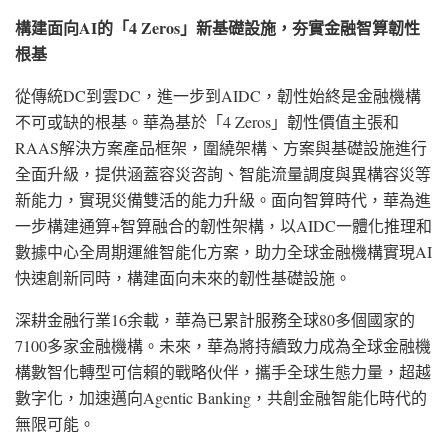
構建面向
AI的「4 Zeros」新基礎設施，夯實金融智算韌性
根基
從傳統
DC到雲DC，進一步到AIDC，韌性始終是金融機構
不可或缺的根基。華為基於「4 Zeros」韌性價值主張和
RAAS解決方案產品框架，圍繞架構、方案與基礎設施進行
全面升級，提供涵蓋容災咨詢、智能流量調度與異構容災等
新能力，實現災備雙活的能力升級。面向智算時代，華為進
一步構建通算+智算融合的韌性架構，以AIDC一體化推理和
數據中心全周期運維智能化方案，助力全球金融機構實現AI
快速創新同時，構建面向未來的韌性基礎設施。
深耕金融行業
16余載，華為已累計服務全球80多個國家的
7100多家金融機構。未來，華為將持續致力成為全球金融機
構數智化轉型可信賴的戰略伙伴，攜手全球生態力量，超越
數字化，加速邁向Agentic Banking，共創金融智能化時代的
無限可能。