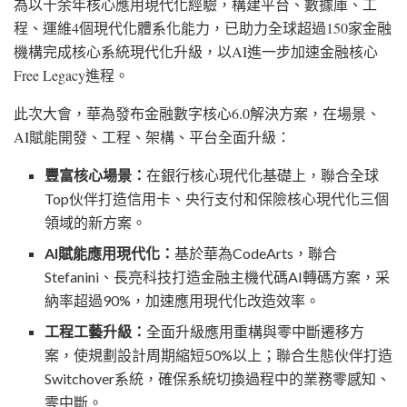
為以十余年核心應用現代化經驗，構建平台、數據庫、工
程、運維4個現代化體系化能力，已助力全球超過150家金融
機構完成核心系統現代化升級，以AI進一步加速金融核心
Free Legacy進程。
此次大會，華為發布金融數字核心
6.0解決方案，在場景、
AI賦能開發、工程、架構、平台全面升級：
豐富核心場景：
在銀行核心現代化基礎上，聯合全球
Top伙伴打造信用卡、央行支付和保險核心現代化三個
領域的新方案。
AI賦能應用現代化：
基於華為
CodeArts，聯合
Stefanini、長亮科技打造金融主機代碼AI轉碼方案，采
納率超過90%，加速應用現代化改造效率。
工程工藝升級：
全面升級應用重構與零中斷遷移方
案，使規劃設計周期縮短
50%以上；聯合生態伙伴打造
Switchover系統，確保系統切換過程中的業務零感知、
零中斷。