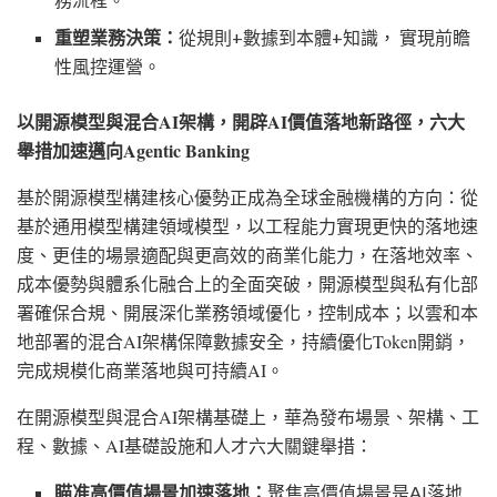
重塑業務決策：
從規則
+數據到本體+知識， 實現前瞻
性風控運營。
以開源模型與混合
AI架構，開辟AI價值落地新路徑，六大
舉措加速邁向Agentic Banking
基於開源模型構建核心優勢正成為全球金融機構的方向：從
基於通用模型構建領域模型，以工程能力實現更快的落地速
度、更佳的場景適配與更高效的商業化能力，在落地效率、
成本優勢與體系化融合上的全面突破，開源模型與私有化部
署確保合規、開展深化業務領域優化，控制成本；以雲和本
地部署的混合
AI架構保障數據安全，持續優化Token開銷，
完成規模化商業落地與可持續AI。
在開源模型與混合
AI架構基礎上，華為發布場景、架構、工
程、數據、AI基礎設施和人才六大關鍵舉措：
瞄准高價值場景加速落地：
聚焦高價值場景是
AI落地