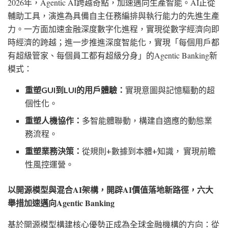
2026年，Agentic AI跨越奇點，加速邁向生產智能。AI正從
輔助工具，演進為具備自主任務編排與執行能力的先進生產
力。一方面加速金融深度數字化進程，實現從數字經濟向即
時經濟的跨越；進一步推進深度智能化，實現「每個用戶都
有超級管家、每個員工都有超級分身」的Agentic Banking新
模式：
重塑
GUI到LUI的用戶體驗：
實現意圖與記憶驅動的超
個性化。
重塑人機協作：
多智能體聯動，構建自適應的動態業
務流程。
重塑業務決策：
從規則
+數據到本體+知識， 實現前瞻
性風控運營。
以開源模型與混合
AI架構，開辟AI價值落地新路徑，六大
舉措加速邁向Agentic Banking
基於開源模型構建核心優勢正成為全球金融機構的方向：從