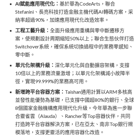
AI賦能應用現代化：
基於華為
CodeArts，聯合
Stefanini、長亮科技打造金融主機代碼AI轉碼方案，采
納率超過90%，加速應用現代化改造效率。
工程工藝升級：
全面升級應用重構與零中斷遷移方
案，使規劃設計周期縮短
50%以上；聯合生態伙伴打造
Switchover系統，確保系統切換過程中的業務零感知、
零中斷。
單元化架構升級：
深化單元化與自動擴容架構，支撐
10倍以上的業務流量激增；以單元化架構減小故障半
徑，實現99.999%的業務高可用。
新增跨平台容器方案：
Taishan通用計算以ARM多核高
並發性能優勢為基礎，已支撐中國超80%的銀行、全球
8個國家金融機構應用現代化升級。今年華為進一步聯
合靈雀雲（Alauda）、Rancher等Top容器伙伴，共同
打造跨平台容器解決方案，已在亞太、南非Top銀行規
模落地，支撐更靈活的應用容器化改造。