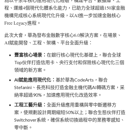
為以十余年核心應用現代化經驗，構建平台、數據庫、工
程、運維4個現代化體系化能力，已助力全球超過150家金融
機構完成核心系統現代化升級，以AI進一步加速金融核心
Free Legacy進程。
此次大會，華為發布金融數字核心
6.0解決方案，在場景、
AI賦能開發、工程、架構、平台全面升級：
豐富核心場景：
在銀行核心現代化基礎上，聯合全球
Top伙伴打造信用卡、央行支付和保險核心現代化三個
領域的新方案。
AI賦能應用現代化：
基於華為
CodeArts，聯合
Stefanini、長亮科技打造金融主機代碼AI轉碼方案，采
納率超過90%，加速應用現代化改造效率。
工程工藝升級：
全面升級應用重構與零中斷遷移方
案，使規劃設計周期縮短
50%以上；聯合生態伙伴打造
Switchover系統，確保系統切換過程中的業務零感知、
零中斷。