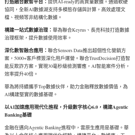
打造融合數智平台：
提供
AI-ready的高質量數據。通過軟硬
協同，全新AI數據湖支持多模態存儲與計算，高效處理文
檔、視頻等非結構化數據。
構建一站式數據治理：
華為聯合
Keyrus、長亮科技打造數據
治理框架，提升數據使用效率。
深化數智融合應用：
聯合
Sensors Data推出超個性化營銷方
案，5000+客戶標簽深化用戶運營。聯合TrustDecision打造智
能反欺詐方案，實現30毫秒級檢測響應，AI智能案件分析，
效率提升40倍。
華為將持續攜手
Top數據伙伴，助力金融釋放數據價值，為
AI構建堅實的數據基礎。
以
AI加速應用現代化進程，升級數字核心6.0，構建Agentic
Banking基礎
金融在邁向
Agentic Banking進程中，雲原生應用是基礎。華