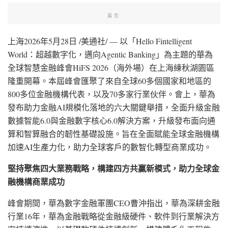
廣告
上海
2026年5月28日
/美通社/ — 以「Hello Fintelligent
World：超越數字化，邁向Agentic Banking」為主題的華為
全球智慧金融峰會HiFS 2026（海外場）在上海練秋湖園區
隆重開幕。本屆峰會匯聚了來自全球60多個國家和地區的
800多位金融機構代表，以及70多家行業伙伴。會上，華為
發布助力金融AI規模化落地的六大關鍵舉措，全面升級金融
數據智能6.0與金融數字核心6.0解決方案，升級發布面向通
算和智算融合的韌性基礎設施。旨在全面賦能全球金融機構
加速AI生產力化，助力全球客戶的數智化轉型商業成功。
堅持聚焦四大業務戰略，構建四方共贏新模式，助力全球金
融機構商業成功
峰會期間，華為數字金融軍團
CEO曹沖指出，華為深耕金融
行業16年，華為金融戰略從金融級硬件、軟件到行業解決方