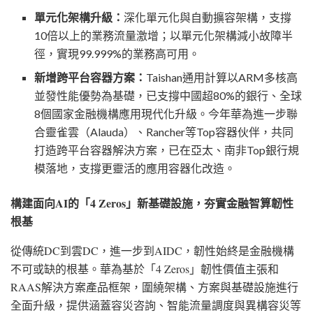
單元化架構升級：
深化單元化與自動擴容架構，支撐
10倍以上的業務流量激增；以單元化架構減小故障半
徑，實現99.999%的業務高可用。
新增跨平台容器方案：
Taishan通用計算以ARM多核高
並發性能優勢為基礎，已支撐中國超80%的銀行、全球
8個國家金融機構應用現代化升級。今年華為進一步聯
合靈雀雲（Alauda）、Rancher等Top容器伙伴，共同
打造跨平台容器解決方案，已在亞太、南非Top銀行規
模落地，支撐更靈活的應用容器化改造。
構建面向
AI的「4 Zeros」新基礎設施，夯實金融智算韌性
根基
從傳統
DC到雲DC，進一步到AIDC，韌性始終是金融機構
不可或缺的根基。華為基於「4 Zeros」韌性價值主張和
RAAS解決方案產品框架，圍繞架構、方案與基礎設施進行
全面升級，提供涵蓋容災咨詢、智能流量調度與異構容災等