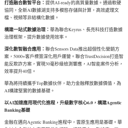
打造融合數智平台：
提供
AI-ready的高質量數據。通過軟硬
協同，全新AI數據湖支持多模態存儲與計算，高效處理文
檔、視頻等非結構化數據。
構建一站式數據治理：
華為聯合
Keyrus、長亮科技打造數據
治理框架，提升數據使用效率。
深化數智融合應用：
聯合
Sensors Data推出超個性化營銷方
案，5000+客戶標簽深化用戶運營。聯合TrustDecision打造智
能反欺詐方案，實現30毫秒級檢測響應，AI智能案件分析，
效率提升40倍。
華為將持續攜手
Top數據伙伴，助力金融釋放數據價值，為
AI構建堅實的數據基礎。
以
AI加速應用現代化進程，升級數字核心6.0，構建Agentic
Banking基礎
金融在邁向
Agentic Banking進程中，雲原生應用是基礎。華