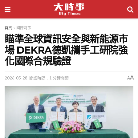
首頁
國際時事
瞄準全球資訊安全與新能源市
場 DEKRA德凱攜手工研院強
化國際合規驗證
A
2026-05-28
閱讀時間：1 分鐘閱讀
A