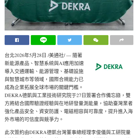
台北
2026年5月28日
/美通社/ — 隨著
新能源產品、智慧系統
與AI應
用加速
導入交通運輸、能源管理、基礎設施
與智慧城市等領域，國際合規能力已
成為企業拓展全球市場的關鍵門檻。
DEKRA德凱與工業技術研究院
于27日
簽署合作備忘錄，雙
方將結合國際驗證經驗與在地研發量測能量，協助臺灣業者
強化產品安全、資安防護、電磁相容與可靠度，提升進入海
外市場的可信度與競爭力。
此次簽約
由DEKRA
德凱台灣董事總經理李俊儀與工研院量