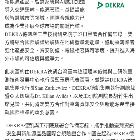
新能源產品、智慧系統
與AI應
用加速
導入交通運輸、能源管理、基礎設施
與智慧城市等領域，國際合規能力已
成為企業拓展全球市場的關鍵門檻。
DEKRA德凱與工業技術研究院
于27日
簽署合作備忘錄，雙
方將結合國際驗證經驗與在地研發量測能量，協助臺灣業者
強化產品安全、資安防護、電磁相容與可靠度，提升進入海
外市場的可信度與競爭力。
此次簽約
由DEKRA
德凱台灣董事總經理李俊儀與工研院量
測技術發展中心執行長藍玉屏代表簽署，並邀請DEKRA德
凱集團執行
長Stan
Zurkiewicz、DEKRA德凱集團執行副總裁
暨亞太區總
裁Dr
. Kilian Avilés，以及工研院副院長胡竹生出
席見證，共同肯定雙方合作對臺灣資訊安全與新能源產業接
軌國際標準的重要意義。
DEKRA德凱與工研院簽署合作備忘錄，攜手推動臺灣資訊
安全與新能源產品國際合規驗證合作。圖左起為DEKRA德