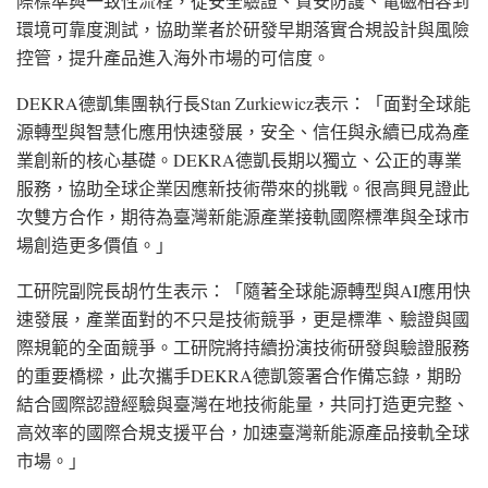
際標準與一致性流程，從安全驗證、資安防護、電磁相容到
環境可靠度測試，協助業者於研發早期落實合規設計與風險
控管，提升產品進入海外市場的可信度。
DEKRA德凱集團執行
長Stan
Zurkiewic
z表示
：「面對全球能
源轉型與智慧化應用快速發展，安全、信任與永續已成為產
業創新的核心基礎。DEKRA德凱長期以獨立、公正的專業
服務，協助全球企業因應新技術帶來的挑戰。很高興見證此
次雙方合作，期待為臺灣新能源產業接軌國際標準與全球市
場創造更多價值。」
工研院副院長胡竹生表示：「隨著全球能源轉型與AI應用快
速發展，產業面對的不只是技術競爭，更是標準、驗證與國
際規範的全面競爭。工研院將持續扮演技術研發與驗證服務
的重要橋樑，此次攜手DEKRA德凱簽署合作備忘錄，期盼
結合國際認證經驗與臺灣在地技術能量，共同打造更完整、
高效率的國際合規支援平台，加速臺灣新能源產品接軌全球
市場
。」