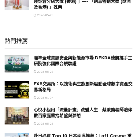
迷你倉分店大獎 (香港) 」—- 「創意營銷大獎 (亞洲
及香港) 」殊榮
2026-05-28
熱門推薦
瞄準全球資訊安全與新能源市場 DEKRA德凱攜手工
研院強化國際合規驗證
2026-05-28
FX8交易所：以技術與生態創新驅動全球數字資產交
易新格局
2026-01-04
心悅小組用「流量計畫」改變人生 蔡秉鈞老師陪伴
數百家庭重拾希望與夢想
2026-05-25
赴日必買 Top 10 日本面膜推薦：Loft Cosme 重