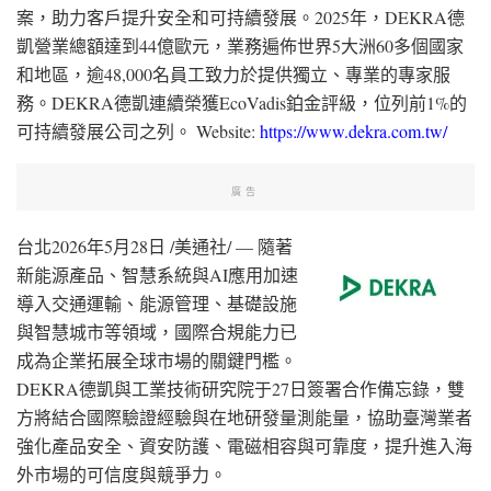
案，助力客戶提升安全和可持續發展。2025年，DEKRA德
凱營業總額達到44億歐元，業務遍佈世界5大洲60多個國家
和地區，逾48,000名員工致力於提供獨立、專業的專家服
務。DEKRA德凱連續榮獲EcoVadis鉑金評級，位列前1%的
可持續發展公司之列。 Website:
https://www.dekra.com.tw/
廣告
台北
2026年5月28日
/美通社/ — 隨著
新能源產品、智慧系統
與AI應
用加速
導入交通運輸、能源管理、基礎設施
與智慧城市等領域，國際合規能力已
成為企業拓展全球市場的關鍵門檻。
DEKRA德凱與工業技術研究院
于27日
簽署合作備忘錄，雙
方將結合國際驗證經驗與在地研發量測能量，協助臺灣業者
強化產品安全、資安防護、電磁相容與可靠度，提升進入海
外市場的可信度與競爭力。