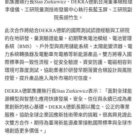
凱集團執行長Stan Zurkiewicz、DEKRA德凱台灣董事總經理
李俊儀、工研院量測技術發展中心執行長藍玉屏、工研院副
院長胡竹生。
此次合作將結
合DEKRA
德凱的國際測試認證經驗與工研院
的在地研發、量測驗證能量，初期聚焦電池模組、電池管理
系統（BMS）、戶外型與商用儲能系統、太陽能變流器、電
力系統轉換器及電動車充電樁等新能源產品。雙方將導入國
際標準與一致性流程，從安全驗證、資安防護、電磁相容到
環境可靠度測試，協助業者於研發早期落實合規設計與風險
控管，提升產品進入海外市場的可信度。
DEKRA德凱集團執行
長Stan
Zurkiewic
z表示
：「面對全球能
源轉型與智慧化應用快速發展，安全、信任與永續已成為產
業創新的核心基礎。DEKRA德凱長期以獨立、公正的專業
服務，協助全球企業因應新技術帶來的挑戰。很高興見證此
次雙方合作，期待為臺灣新能源產業接軌國際標準與全球市
場創造更多價值。」