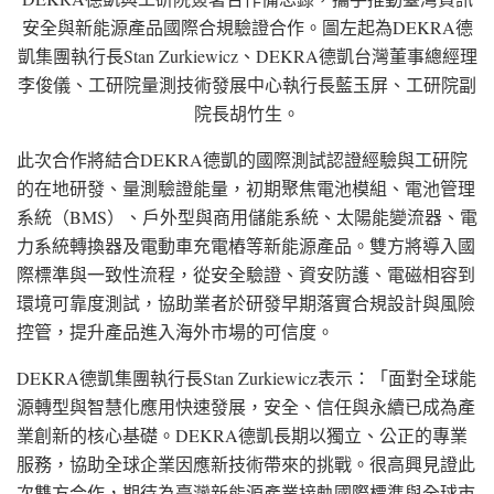
安全與新能源產品國際合規驗證合作。圖左起為DEKRA德
凱集團執行長Stan Zurkiewicz、DEKRA德凱台灣董事總經理
李俊儀、工研院量測技術發展中心執行長藍玉屏、工研院副
院長胡竹生。
此次合作將結
合DEKRA
德凱的國際測試認證經驗與工研院
的在地研發、量測驗證能量，初期聚焦電池模組、電池管理
系統（BMS）、戶外型與商用儲能系統、太陽能變流器、電
力系統轉換器及電動車充電樁等新能源產品。雙方將導入國
際標準與一致性流程，從安全驗證、資安防護、電磁相容到
環境可靠度測試，協助業者於研發早期落實合規設計與風險
控管，提升產品進入海外市場的可信度。
DEKRA德凱集團執行
長Stan
Zurkiewic
z表示
：「面對全球能
源轉型與智慧化應用快速發展，安全、信任與永續已成為產
業創新的核心基礎。DEKRA德凱長期以獨立、公正的專業
服務，協助全球企業因應新技術帶來的挑戰。很高興見證此
次雙方合作，期待為臺灣新能源產業接軌國際標準與全球市