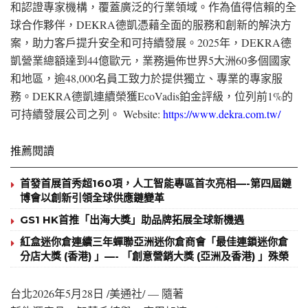
和認證專家機構，覆蓋廣泛的行業領域。作為值得信賴的全
球合作夥伴，DEKRA德凱憑藉全面的服務和創新的解決方
案，助力客戶提升安全和可持續發展。2025年，DEKRA德
凱營業總額達到44億歐元，業務遍佈世界5大洲60多個國家
和地區，逾48,000名員工致力於提供獨立、專業的專家服
務。DEKRA德凱連續榮獲EcoVadis鉑金評級，位列前1%的
可持續發展公司之列。 Website:
https://www.dekra.com.tw/
推薦閱讀
首發首展首秀超160項，人工智能專區首次亮相—-第四屆鏈
博會以創新引領全球供應鏈變革
GS1 HK首推「出海大獎」助品牌拓展全球新機遇
紅盒迷你倉連續三年蟬聯亞洲迷你倉商會「最佳連鎖迷你倉
分店大獎 (香港) 」—- 「創意營銷大獎 (亞洲及香港) 」殊榮
台北
2026年5月28日
/美通社/ — 隨著