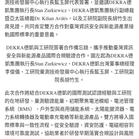
測技術發展中心執行長藍玉屏代表簽署，並邀請DEKRA德
凱集團執行
長Stan
Zurkiewicz、DEKRA德凱集團執行副總裁
暨亞太區總
裁Dr
. Kilian Avilés，以及工研院副院長胡竹生出
席見證，共同肯定雙方合作對臺灣資訊安全與新能源產業接
軌國際標準的重要意義。
DEKRA德凱與工研院簽署合作備忘錄，攜手推動臺灣資訊
安全與新能源產品國際合規驗證合作。圖左起為DEKRA德
凱集團執行長Stan Zurkiewicz、DEKRA德凱台灣董事總經理
李俊儀、工研院量測技術發展中心執行長藍玉屏、工研院副
院長胡竹生。
此次合作將結
合DEKRA
德凱的國際測試認證經驗與工研院
的在地研發、量測驗證能量，初期聚焦電池模組、電池管理
系統（BMS）、戶外型與商用儲能系統、太陽能變流器、電
力系統轉換器及電動車充電樁等新能源產品。雙方將導入國
際標準與一致性流程，從安全驗證、資安防護、電磁相容到
環境可靠度測試，協助業者於研發早期落實合規設計與風險