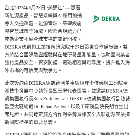
台北
2026年5月28日
/美通社/ — 隨著
新能源產品、智慧系統
與AI應
用加速
導入交通運輸、能源管理、基礎設施
與智慧城市等領域，國際合規能力已
成為企業拓展全球市場的關鍵門檻。
DEKRA德凱與工業技術研究院
于27日
簽署合作備忘錄，雙
方將結合國際驗證經驗與在地研發量測能量，協助臺灣業者
強化產品安全、資安防護、電磁相容與可靠度，提升進入海
外市場的可信度與競爭力。
此次簽約
由DEKRA
德凱台灣董事總經理李俊儀與工研院量
測技術發展中心執行長藍玉屏代表簽署，並邀請DEKRA德
凱集團執行
長Stan
Zurkiewicz、DEKRA德凱集團執行副總裁
暨亞太區總
裁Dr
. Kilian Avilés，以及工研院副院長胡竹生出
席見證，共同肯定雙方合作對臺灣資訊安全與新能源產業接
軌國際標準的重要意義。
DEKRA德凱與工研院簽署合作備忘錄，攜手推動臺灣資訊