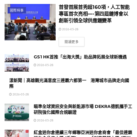
首發首展首秀超160項，人工智能
國際時事
專區首次亮相—-第四屆鏈博會以
創新引領全球供應鏈變革
2026-05-28
閱讀更多
GS1 HK首推「出海大獎」助品牌拓展全球新機遇
2026-05-28
漾新聞｜高雄觀光滿意度三連霸六都第一 港灣城市品牌走向國
際
2026-05-28
瞄準全球資訊安全與新能源市場 DEKRA德凱攜手工
研院強化國際合規驗證
2026-05-28
紅盒迷你倉連續三年蟬聯亞洲迷你倉商會「最佳連鎖