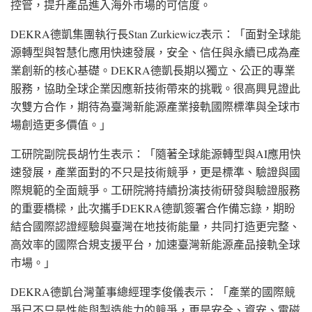
控管，提升產品進入海外市場的可信度。
DEKRA德凱集團執行
長Stan
Zurkiewic
z表示
：「面對全球能
源轉型與智慧化應用快速發展，安全、信任與永續已成為產
業創新的核心基礎。DEKRA德凱長期以獨立、公正的專業
服務，協助全球企業因應新技術帶來的挑戰。很高興見證此
次雙方合作，期待為臺灣新能源產業接軌國際標準與全球市
場創造更多價值。」
工研院副院長胡竹生表示：「隨著全球能源轉型與AI應用快
速發展，產業面對的不只是技術競爭，更是標準、驗證與國
際規範的全面競爭。工研院將持續扮演技術研發與驗證服務
的重要橋樑，此次攜手DEKRA德凱簽署合作備忘錄，期盼
結合國際認證經驗與臺灣在地技術能量，共同打造更完整、
高效率的國際合規支援平台，加速臺灣新能源產品接軌全球
市場
。」
DEKRA德凱台灣董事總經理李俊儀表示：「產業的國際競
爭已不只是性能與製造能力的競爭，更是安全、資安、電磁