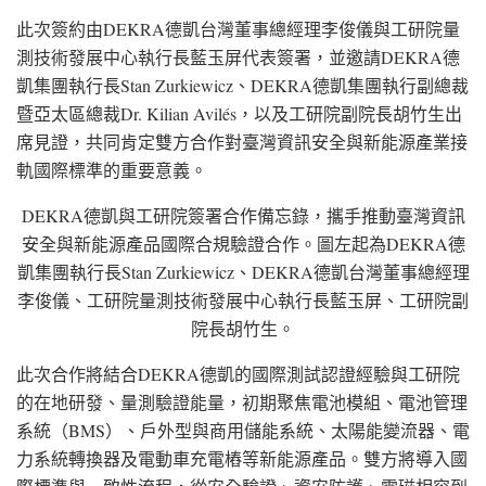
此次簽約
由DEKRA
德凱台灣董事總經理李俊儀與工研院量
測技術發展中心執行長藍玉屏代表簽署，並邀請DEKRA德
凱集團執行
長Stan
Zurkiewicz、DEKRA德凱集團執行副總裁
暨亞太區總
裁Dr
. Kilian Avilés，以及工研院副院長胡竹生出
席見證，共同肯定雙方合作對臺灣資訊安全與新能源產業接
軌國際標準的重要意義。
DEKRA德凱與工研院簽署合作備忘錄，攜手推動臺灣資訊
安全與新能源產品國際合規驗證合作。圖左起為DEKRA德
凱集團執行長Stan Zurkiewicz、DEKRA德凱台灣董事總經理
李俊儀、工研院量測技術發展中心執行長藍玉屏、工研院副
院長胡竹生。
此次合作將結
合DEKRA
德凱的國際測試認證經驗與工研院
的在地研發、量測驗證能量，初期聚焦電池模組、電池管理
系統（BMS）、戶外型與商用儲能系統、太陽能變流器、電
力系統轉換器及電動車充電樁等新能源產品。雙方將導入國