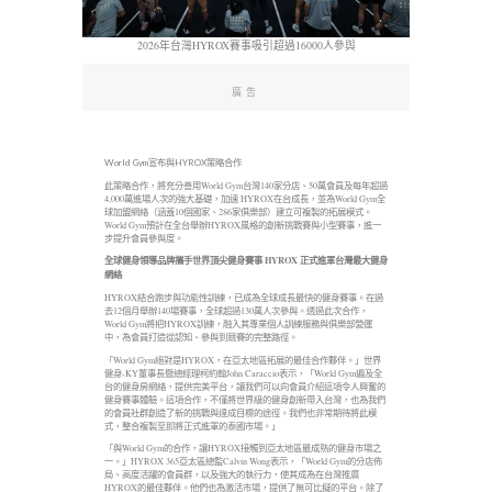
2026年台灣HYROX賽事吸引超過16000人參與
廣告
World Gym宣布與HYROX策略合作
此策略合作，將充分善用World Gym台灣140家分店、50萬會員及每年超過
4,000萬進場人次的強大基礎，加速 HYROX在台成長，並為World Gym全
球加盟網絡（涵蓋10個國家、286家俱樂部）建立可複製的拓展模式。
World Gym預計在全台舉辦HYROX風格的創新挑戰賽與小型賽事，進一
步提升會員參與度。
全球健身領導品牌攜手世界頂尖健身賽事
HYROX
正式進軍台灣最大健身
網絡
HYROX結合跑步與功能性訓練，已成為全球成長最快的健身賽事。在過
去12個月舉辦140場賽事，全球超過130萬人次參與。透過此次合作，
World Gym將把HYROX訓練，融入其專業個人訓練服務與俱樂部營運
中，為會員打造從認知、參與到競賽的完整路徑。
「World Gym絕對是HYROX，在亞太地區拓展的最佳合作夥伴。」世界
健身-KY董事長暨總經理柯約翰John Caraccio表示，「World Gym遍及全
台的健身房網絡，提供完美平台，讓我們可以向會員介紹這項令人興奮的
健身賽事體驗。這項合作，不僅將世界級的健身創新帶入台灣，也為我們
的會員社群創造了新的挑戰與達成目標的途徑。我們也非常期待將此模
式，整合複製至即將正式進軍的泰國市場。」
「與World Gym的合作，讓HYROX接觸到亞太地區最成熟的健身市場之
一。」HYROX 365亞太區總監Calvin Wong表示，「World Gym的分店佈
局、高度活躍的會員群，以及強大的執行力，使其成為在台灣推廣
HYROX的最佳夥伴。他們也為激活市場，提供了無可比擬的平台。除了