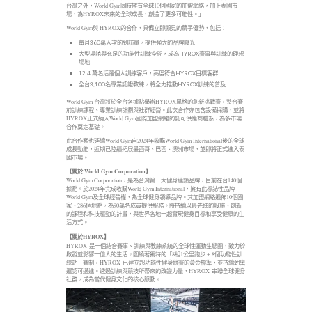
台灣之外，World Gym同時擁有全球10個國家的加盟網絡，加上泰國市
場，為HYROX未來的全球成長，創造了更多可能性。」
World Gym與 HYROX的合作，具備立即顯見的競爭優勢，包括：
每月360萬人次的到訪量，提供強大的品牌曝光
大型場館與充足的功能性訓練空間，成為HYROX賽事與訓練的理想
場地
12.4 萬名活躍個人訓練客戶，高度符合HYROX目標客群
全台3,100名專業認證教練，將全力推動HYROX訓練的普及
World Gym 台灣將於全台各據點舉辦HYROX風格的創新挑戰賽，整合賽
前訓練課程、專業訓練計劃與社群經營。此次合作亦包含設備採購，並將
HYROX正式納入World Gym國際加盟網絡的認可供應商體系，為多市場
合作奠定基礎。
此合作案也延續World Gym自2024年收購World Gym International後的全球
成長動能，近期已陸續拓展墨西哥、巴西、澳洲市場，並即將正式進入泰
國市場。
【關於
World Gym Corporation
】
World Gym Corporation，是為台灣第一大健身連鎖品牌，目前在台140個
據點。於2024年完成收購World Gym International，擁有此標誌性品牌
World Gym及全球經營權，為全球健身領導品牌。其加盟網絡遍佈10個國
家、286個地點，為90萬名成員提供服務。將持續以最先進的設施、創新
的課程和科技驅動的計畫，與世界各地一起實現健身目標和享受健康的生
活方式。
【關於
HYROX
】
HYROX 是一個結合賽事、訓練與教練系統的全球性運動生態圈，致力於
啟發並影響一億人的生活。圍繞著獨特的「8組1公里跑步 + 8個功能性訓
練站」賽制，HYROX 已建立起功能性健身競賽的黃金標準，並持續朝奧
運認可邁進。透過訓練與競技所帶來的改變力量，HYROX 串聯全球健身
社群，成為當代健身文化的核心脈動。