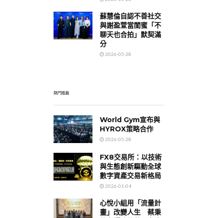
蘇慧倫自認不善社交
與謝盈萱當閨蜜「不
聊天也合拍」默契滿
分
2026-05-28
熱門推薦
World Gym宣布與
HYROX策略合作
2026-05-28
FX8交易所：以技術
與生態創新驅動全球
數字資產交易新格局
2026-01-04
心悅小組用「流量計
畫」改變人生 蔡秉