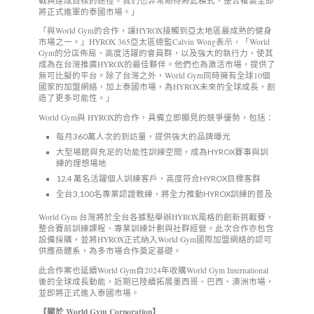
戰與達成目標的途徑。我們也非常期待將此模式，整合複製至即
將正式進軍的泰國市場。」
「與World Gym的合作，讓HYROX接觸到亞太地區最成熟的健身
市場之一。」HYROX 365亞太區總監Calvin Wong表示，「World
Gym的分店佈局、高度活躍的會員群，以及強大的執行力，使其
成為在台灣推廣HYROX的最佳夥伴。他們也為激活市場，提供了
無可比擬的平台。除了台灣之外，World Gym同時擁有全球10個
國家的加盟網絡，加上泰國市場，為HYROX未來的全球成長，創
造了更多可能性。」
World Gym與 HYROX的合作，具備立即顯見的競爭優勢，包括：
每月360萬人次的到訪量，提供強大的品牌曝光
大型場館與充足的功能性訓練空間，成為HYROX賽事與訓
練的理想場地
12.4 萬名活躍個人訓練客戶，高度符合HYROX目標客群
全台3,100名專業認證教練，將全力推動HYROX訓練的普及
World Gym 台灣將於全台各據點舉辦HYROX風格的創新挑戰賽，
整合賽前訓練課程、專業訓練計劃與社群經營。此次合作亦包含
設備採購，並將HYROX正式納入World Gym國際加盟網絡的認可
供應商體系，為多市場合作奠定基礎。
此合作案也延續World Gym自2024年收購World Gym International
後的全球成長動能，近期已陸續拓展墨西哥、巴西、澳洲市場，
並即將正式進入泰國市場。
【關於
World Gym Corporation
】