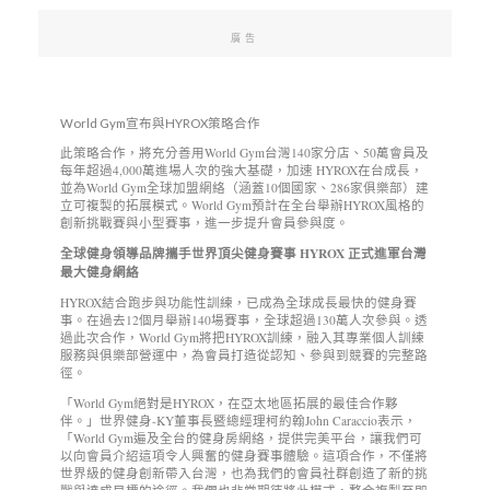
廣告
World Gym宣布與HYROX策略合作
此策略合作，將充分善用World Gym台灣140家分店、50萬會員及
每年超過4,000萬進場人次的強大基礎，加速 HYROX在台成長，
並為World Gym全球加盟網絡（涵蓋10個國家、286家俱樂部）建
立可複製的拓展模式。World Gym預計在全台舉辦HYROX風格的
創新挑戰賽與小型賽事，進一步提升會員參與度。
全球健身領導品牌攜手世界頂尖健身賽事
HYROX
正式進軍台灣
最大健身網絡
HYROX結合跑步與功能性訓練，已成為全球成長最快的健身賽
事。在過去12個月舉辦140場賽事，全球超過130萬人次參與。透
過此次合作，World Gym將把HYROX訓練，融入其專業個人訓練
服務與俱樂部營運中，為會員打造從認知、參與到競賽的完整路
徑。
「World Gym絕對是HYROX，在亞太地區拓展的最佳合作夥
伴。」世界健身-KY董事長暨總經理柯約翰John Caraccio表示，
「World Gym遍及全台的健身房網絡，提供完美平台，讓我們可
以向會員介紹這項令人興奮的健身賽事體驗。這項合作，不僅將
世界級的健身創新帶入台灣，也為我們的會員社群創造了新的挑