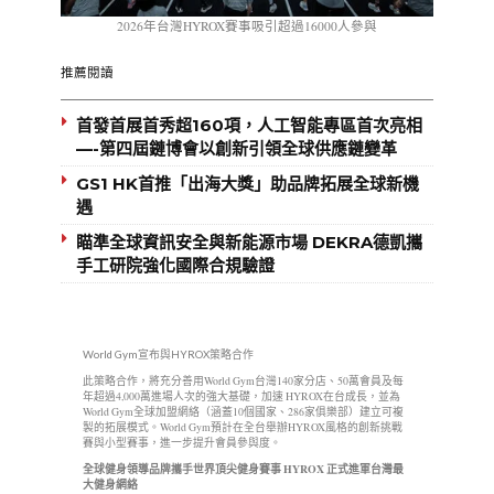
2026年台灣HYROX賽事吸引超過16000人參與
推薦閱讀
首發首展首秀超160項，人工智能專區首次亮相
—-第四屆鏈博會以創新引領全球供應鏈變革
GS1 HK首推「出海大獎」助品牌拓展全球新機
遇
瞄準全球資訊安全與新能源市場 DEKRA德凱攜
手工研院強化國際合規驗證
World Gym宣布與HYROX策略合作
此策略合作，將充分善用World Gym台灣140家分店、50萬會員及每
年超過4,000萬進場人次的強大基礎，加速 HYROX在台成長，並為
World Gym全球加盟網絡（涵蓋10個國家、286家俱樂部）建立可複
製的拓展模式。World Gym預計在全台舉辦HYROX風格的創新挑戰
賽與小型賽事，進一步提升會員參與度。
全球健身領導品牌攜手世界頂尖健身賽事
HYROX
正式進軍台灣最
大健身網絡