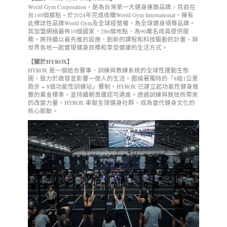
World Gym Corporation，是為台灣第一大健身連鎖品牌，目前在
台140個據點。於2024年完成收購World Gym International，擁有
此標誌性品牌World Gym及全球經營權，為全球健身領導品牌。
其加盟網絡遍佈10個國家、286個地點，為90萬名成員提供服
務。將持續以最先進的設施、創新的課程和科技驅動的計畫，與
世界各地一起實現健身目標和享受健康的生活方式。
【關於
HYROX
】
HYROX 是一個結合賽事、訓練與教練系統的全球性運動生態
圈，致力於啟發並影響一億人的生活。圍繞著獨特的「8組1公里
跑步 + 8個功能性訓練站」賽制，HYROX 已建立起功能性健身競
賽的黃金標準，並持續朝奧運認可邁進。透過訓練與競技所帶來
的改變力量，HYROX 串聯全球健身社群，成為當代健身文化的
核心脈動。