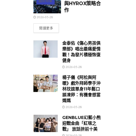
國際時事
與HYROX策略合
作
2026-05-28
閱讀更多
金泰佑《傷心男孩俱
樂部》唱出最痛愛情
觀！為發片積極恢復
健身
2026-05-28
楊子儀《阿松與阿
暖》戲外拜師學手沖
林玟誼單身11年鬆口
談凍卵：有機會想當
媽媽
2026-05-28
GENBLUE幻藍小熊
迎戰金曲「紅毯之
戰」 放話拚前十美
2026-05-28