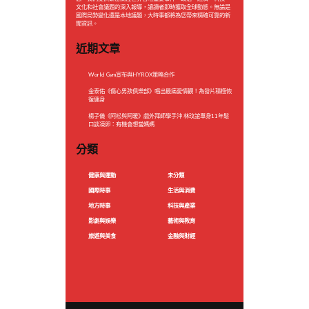
文化和社會議題的深入報導，讓讀者即時獲取全球動態。無論是
國際局勢變化還是本地議題，大時事都將為您帶來精確可靠的新
聞資訊。
近期文章
World Gym宣布與HYROX策略合作
金泰佑《傷心男孩俱樂部》唱出最痛愛情觀！為發片積極恢
復健身
楊子儀《阿松與阿暖》戲外拜師學手沖 林玟誼單身11年鬆
口談凍卵：有機會想當媽媽
分類
健康與運動
未分類
國際時事
生活與消費
地方時事
科技與產業
影劇與娛樂
藝術與教育
旅遊與美食
金融與財經