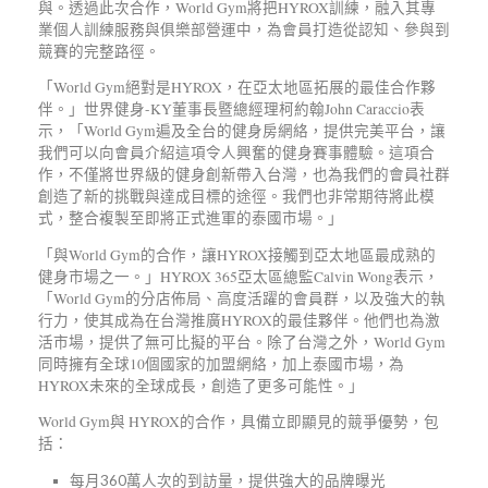
與。透過此次合作，World Gym將把HYROX訓練，融入其專
業個人訓練服務與俱樂部營運中，為會員打造從認知、參與到
競賽的完整路徑。
「World Gym絕對是HYROX，在亞太地區拓展的最佳合作夥
伴。」世界健身-KY董事長暨總經理柯約翰John Caraccio表
示，「World Gym遍及全台的健身房網絡，提供完美平台，讓
我們可以向會員介紹這項令人興奮的健身賽事體驗。這項合
作，不僅將世界級的健身創新帶入台灣，也為我們的會員社群
創造了新的挑戰與達成目標的途徑。我們也非常期待將此模
式，整合複製至即將正式進軍的泰國市場。」
「與World Gym的合作，讓HYROX接觸到亞太地區最成熟的
健身市場之一。」HYROX 365亞太區總監Calvin Wong表示，
「World Gym的分店佈局、高度活躍的會員群，以及強大的執
行力，使其成為在台灣推廣HYROX的最佳夥伴。他們也為激
活市場，提供了無可比擬的平台。除了台灣之外，World Gym
同時擁有全球10個國家的加盟網絡，加上泰國市場，為
HYROX未來的全球成長，創造了更多可能性。」
World Gym與 HYROX的合作，具備立即顯見的競爭優勢，包
括：
每月360萬人次的到訪量，提供強大的品牌曝光