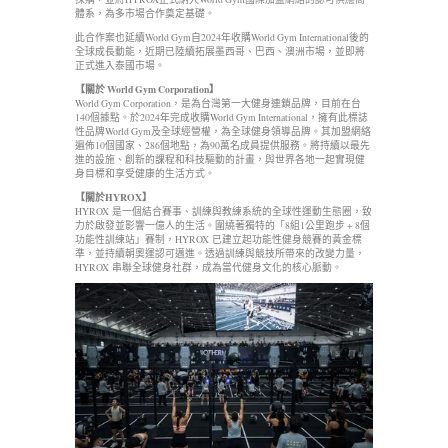
體系，為多市場合作奠定基礎。
此合作案也延續World Gym自2024年收購World Gym International後的
全球成長動能，近期已陸續拓展墨西哥、巴西、澳洲市場，並即將
正式進入泰國市場。
【關於
World Gym Corporation
】
World Gym Corporation，是為台灣第一大健身連鎖品牌，目前在台
140個據點。於2024年完成收購World Gym International，擁有此標誌
性品牌World Gym及全球經營權，為全球健身領導品牌。其加盟網絡
遍佈10個國家、286個地點，為90萬名成員提供服務。將持續以最先
進的設施、創新的課程和科技驅動的計畫，與世界各地一起實現健
身目標和享受健康的生活方式。
【關於
HYROX
】
HYROX 是一個結合賽事、訓練與教練系統的全球性運動生態圈，致
力於啟發並影響一億人的生活。圍繞著獨特的「8組1公里跑步 + 8個
功能性訓練站」賽制，HYROX 已建立起功能性健身競賽的黃金標
準，並持續朝奧運認可邁進。透過訓練與競技所帶來的改變力量，
HYROX 串聯全球健身社群，成為當代健身文化的核心脈動。