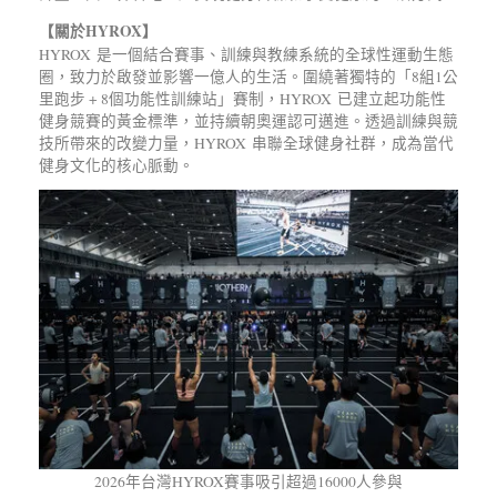
【關於
HYROX
】
HYROX 是一個結合賽事、訓練與教練系統的全球性運動生態
圈，致力於啟發並影響一億人的生活。圍繞著獨特的「8組1公
里跑步 + 8個功能性訓練站」賽制，HYROX 已建立起功能性
健身競賽的黃金標準，並持續朝奧運認可邁進。透過訓練與競
技所帶來的改變力量，HYROX 串聯全球健身社群，成為當代
健身文化的核心脈動。
2026年台灣HYROX賽事吸引超過16000人參與