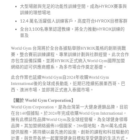
大型場館與充足的功能性訓練空間，成為HYROX賽事與
訓練的理想場地
12.4 萬名活躍個人訓練客戶，高度符合HYROX目標客群
全台3,100名專業認證教練，將全力推動HYROX訓練的
普及
World Gym 台灣將於全台各據點舉辦HYROX風格的創新挑戰
賽，整合賽前訓練課程、專業訓練計劃與社群經營。此次合作
亦包含設備採購，並將HYROX正式納入World Gym國際加盟
網絡的認可供應商體系，為多市場合作奠定基礎。
此合作案也延續World Gym自2024年收購World Gym
International後的全球成長動能，近期已陸續拓展墨西哥、巴
西、澳洲市場，並即將正式進入泰國市場。
【關於
World Gym Corporation
】
World Gym Corporation，是為台灣第一大健身連鎖品牌，目前
在台140個據點。於2024年完成收購World Gym International，
擁有此標誌性品牌World Gym及全球經營權，為全球健身領導
品牌。其加盟網絡遍佈10個國家、286個地點，為90萬名成員
提供服務。將持續以最先進的設施、創新的課程和科技驅動的
計畫，與世界各地一起實現健身目標和享受健康的生活方式。