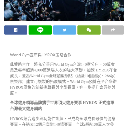
World Gym宣布與HYROX策略合作
此策略合作，將充分善用World Gym台灣140家分店、50萬會
員及每年超過4,000萬進場人次的強大基礎，加速 HYROX在台
成長，並為World Gym全球加盟網絡（涵蓋10個國家、286家
俱樂部）建立可複製的拓展模式。World Gym預計在全台舉辦
HYROX風格的創新挑戰賽與小型賽事，進一步提升會員參與
度。
全球健身領導品牌攜手世界頂尖健身賽事
HYROX
正式進軍
台灣最大健身網絡
HYROX結合跑步與功能性訓練，已成為全球成長最快的健身
賽事。在過去12個月舉辦140場賽事，全球超過130萬人次參