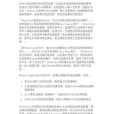
HYROX結合跑步與功能性訓練，已成為全球成長最快的健身賽事。
在過去12個月舉辦140場賽事，全球超過130萬人次參與。透過此次
合作，World Gym將把HYROX訓練，融入其專業個人訓練服務與俱
樂部營運中，為會員打造從認知、參與到競賽的完整路徑。
「World Gym絕對是HYROX，在亞太地區拓展的最佳合作夥伴。」
世界健身-KY董事長暨總經理柯約翰John Caraccio表示，「World Gym
遍及全台的健身房網絡，提供完美平台，讓我們可以向會員介紹這
項令人興奮的健身賽事體驗。這項合作，不僅將世界級的健身創新
帶入台灣，也為我們的會員社群創造了新的挑戰與達成目標的途
徑。我們也非常期待將此模式，整合複製至即將正式進軍的泰國市
場。」
「與World Gym的合作，讓HYROX接觸到亞太地區最成熟的健身市
場之一。」HYROX 365亞太區總監Calvin Wong表示，「World Gym
的分店佈局、高度活躍的會員群，以及強大的執行力，使其成為在
台灣推廣HYROX的最佳夥伴。他們也為激活市場，提供了無可比擬
的平台。除了台灣之外，World Gym同時擁有全球10個國家的加盟網
絡，加上泰國市場，為HYROX未來的全球成長，創造了更多可能
性。」
World Gym與 HYROX的合作，具備立即顯見的競爭優勢，包括：
每月360萬人次的到訪量，提供強大的品牌曝光
大型場館與充足的功能性訓練空間，成為HYROX賽事與訓練的
理想場地
12.4 萬名活躍個人訓練客戶，高度符合HYROX目標客群
全台3,100名專業認證教練，將全力推動HYROX訓練的普及
World Gym 台灣將於全台各據點舉辦HYROX風格的創新挑戰賽，整
合賽前訓練課程、專業訓練計劃與社群經營。此次合作亦包含設備
採購，並將HYROX正式納入World Gym國際加盟網絡的認可供應商