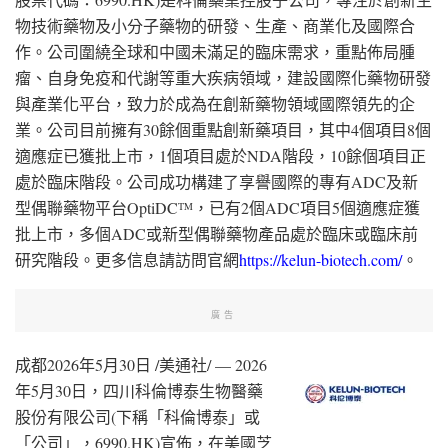
物技術藥物及小分子藥物的研發、生產、商業化及國際合
作。公司圍繞全球和中國未滿足的臨床需求，重點佈局腫
瘤、自身免疫和代謝等重大疾病領域，建設國際化藥物研發
與產業化平台，致力於成為在創新藥物領域國際領先的企
業。公司目前擁有30餘個重點創新藥項目，其中4個項目8個
適應症已獲批上市，1個項目處於NDA階段，10餘個項目正
處於臨床階段。公司成功構建了享譽國際的專有ADC及新
型偶聯藥物平台OptiDC
，已有2個ADC項目5個適應症獲
TM
批上市，多個ADC或新型偶聯藥物產品處於臨床或臨床前
研究階段。更多信息請訪問官網
https://kelun-biotech.com/
。
廣告
成都
2026年5月30日
/美通社/ — 2026
年5月30日，四川科倫博泰生物醫藥
股份有限公司(下稱「科倫博泰」或
「公司」，6990.HK)宣佈，在美國芝