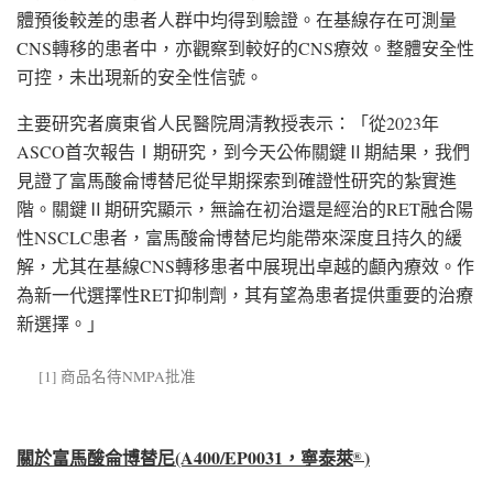
體預後較差的患者人群中均得到驗證。在基線存在可測量
CNS轉移的患者中，亦觀察到較好的CNS療效。整體安全性
可控，未出現新的安全性信號。
主要研究者廣東省人民醫院周清教授表示：「從2023年
ASCO首次報告Ⅰ期研究，到今天公佈關鍵Ⅱ期結果，我們
見證了富馬酸侖博替尼從早期探索到確證性研究的紮實進
階。關鍵Ⅱ期研究顯示，無論在初治還是經治的RET融合陽
性NSCLC患者，富馬酸侖博替尼均能帶來深度且持久的緩
解，尤其在基線CNS轉移患者中展現出卓越的顱內療效。作
為新一代選擇性RET抑制劑，其有望為患者提供重要的治療
新選擇。」
[1] 商品名待NMPA批准
關於富馬酸侖博替尼
(A400/EP0031
，寧泰萊
)
®