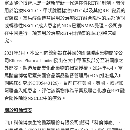
富馬酸侖博替尼是一款新型新一代選擇性RET抑制劑，開發
用於治療NSCLC、甲狀腺髓樣瘤(MTC)以及其他RET變異的
實體瘤。富馬酸侖博替尼用於治療RET融合陽性的局部晚期
或轉移性NSCLC成人患者的NDA已獲NMPA受理。公司亦
在中國進行一項其用於治療RET+實體瘤的Ib/II期臨床研
究。
2021年3月，本公司向總部設在英國的國際腫瘤藥物開發公
司Ellipses Pharma Limited授出在大中華區及部分亞洲國家之
外開發、製造及商業化此藥物的獨家授權。2024年4月，富
馬酸侖博替尼獲美國食品藥品監督管理局(FDA)批准進入II
期臨床研究(NCT05443126)，目前正在美國、英國、歐盟和
阿聯酋入組患者，評估該藥物作為單藥及聯合化療在RET融
合陽性晚期NSCLC中的療效。
關於科倫博泰
四川科倫博泰生物醫藥股份有限公司(簡稱「科倫博泰」，
股票代碼：6990.HK)是科倫藥業控股子公司，專注於創新生