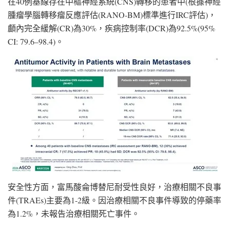
在40例基線存在中樞神經系統(CNS)轉移的患者中(根據神經
腫瘤學腦轉移瘤反應評估(RANO-BM)標準進行IRC評估)，
顱內完全緩解(CR)為30%，疾病控制率(DCR)為92.5%(95%
CI: 79.6–98.4)。
安全性方面，富馬酸侖博替尼耐受性良好，治療相關不良事
件(TRAEs)主要為1-2級。因治療相關不良事件導致的停藥率
為1.2%，未報告治療相關死亡事件。