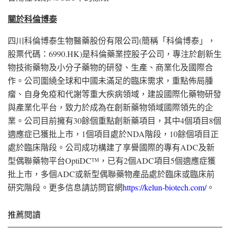
關於科倫博泰
四川科倫博泰生物醫藥股份有限公司(簡稱「科倫博泰」，
股票代碼：6990.HK)是科倫藥業控股子公司，專注於創新生
物技術藥物及小分子藥物的研發、生產、商業化及國際合
作。公司圍繞全球和中國未滿足的臨床需求，重點佈局腫
瘤、自身免疫和代謝等重大疾病領域，建設國際化藥物研發
與產業化平台，致力於成為在創新藥物領域國際領先的企
業。公司目前擁有30餘個重點創新藥項目，其中4個項目8個
適應症已獲批上市，1個項目處於NDA階段，10餘個項目正
處於臨床階段。公司成功構建了享譽國際的專有ADC及新
型偶聯藥物平台OptiDC
，已有2個ADC項目5個適應症獲
TM
批上市，多個ADC或新型偶聯藥物產品處於臨床或臨床前
研究階段。更多信息請訪問官網
https://kelun-biotech.com/
。
推薦閱讀