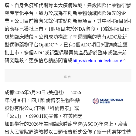
瘤、自身免疫和代謝等重大疾病領域，建設國際化藥物研發
與產業化平台，致力於成為在創新藥物領域國際領先的企
業。公司目前擁有30餘個重點創新藥項目，其中4個項目8個
適應症已獲批上市，1個項目處於NDA階段，10餘個項目正
處於臨床階段。公司成功構建了享譽國際的專有ADC及新
型偶聯藥物平台OptiDC
，已有2個ADC項目5個適應症獲
TM
批上市，多個ADC或新型偶聯藥物產品處於臨床或臨床前
研究階段。更多信息請訪問官網
https://kelun-biotech.com/
。
廣告
成都
2026年5月30日
/美通社/ — 2026
年5月30日，四川科倫博泰生物醫藥
股份有限公司(下稱「科倫博泰」或
「公司」，6990.HK)宣佈，在美國芝
加哥舉行的2026年美國臨床腫瘤學會(ASCO)年會上，廣東
省人民醫院周清教授以口頭報告形式公佈了新一代選擇性轉