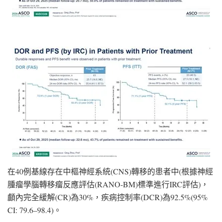
在40例基線存在中樞神經系統(CNS)轉移的患者中(根據神經
腫瘤學腦轉移瘤反應評估(RANO-BM)標準進行IRC評估)，
顱內完全緩解(CR)為30%，疾病控制率(DCR)為92.5%(95%
CI: 79.6–98.4)。