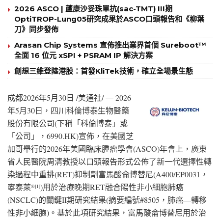
2026 ASCO | 蘆康沙妥珠單抗(sac-TMT) III期
OptiTROP-Lung05研究成果於ASCO口頭報告和《柳葉
刀》同步發佈
Arasan Chip Systems 宣佈推出業界首個 Sureboot™
全面 16 位元 xSPI + PSRAM IP 解決方案
創想三維登陸港股：首發KliTek技術，確立全場景生態
成都
2026年5月30日
/美通社/ — 2026
年5月30日，四川科倫博泰生物醫藥
股份有限公司(下稱「科倫博泰」或
「公司」，6990.HK)宣佈，在美國芝
加哥舉行的2026年美國臨床腫瘤學會(ASCO)年會上，廣東
省人民醫院周清教授以口頭報告形式公佈了新一代選擇性轉
染過程中重排(RET)抑制劑富馬酸侖博替尼(A400/EP0031，
寧泰萊
)用於治療晚期RET融合陽性非小細胞肺癌
®
[1]
(NSCLC)的關鍵II期研究結果(摘要編號#8505，肺癌—轉移
性非小細胞)。基於此項研究結果，富馬酸侖博替尼用於治