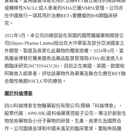
實體瘤。富馬酸侖博替尼用於治療RET融合陽性的局部晚期
或轉移性NSCLC成人患者的NDA已獲NMPA受理。公司亦
在中國進行一項其用於治療RET+實體瘤的Ib/II期臨床研
究。
2021年3月，本公司向總部設在英國的國際腫瘤藥物開發公
司Ellipses Pharma Limited授出在大中華區及部分亞洲國家之
外開發、製造及商業化此藥物的獨家授權。2024年4月，富
馬酸侖博替尼獲美國食品藥品監督管理局(FDA)批准進入II
期臨床研究(NCT05443126)，目前正在美國、英國、歐盟和
阿聯酋入組患者，評估該藥物作為單藥及聯合化療在RET融
合陽性晚期NSCLC中的療效。
關於科倫博泰
四川科倫博泰生物醫藥股份有限公司(簡稱「科倫博泰」，
股票代碼：6990.HK)是科倫藥業控股子公司，專注於創新生
物技術藥物及小分子藥物的研發、生產、商業化及國際合
作。公司圍繞全球和中國未滿足的臨床需求，重點佈局腫