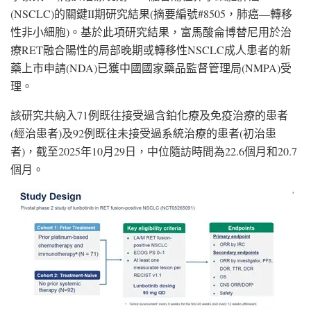
(NSCLC)的關鍵II期研究結果(摘要編號#8505，肺癌—轉移
性非小細胞)。基於此項研究結果，富馬酸侖博替尼用於治
療RET融合陽性的局部晚期或轉移性NSCLC成人患者的新
藥上市申請(NDA)已獲中國國家藥品監督管理局(NMPA)受
理。
該研究共納入71例既往接受過含鉑化療及免疫治療的患者
(經治患者)及92例既往未接受過系統治療的患者(初治患
者)，截至2025年10月29日，中位隨訪時間為22.6個月和20.7
個月。