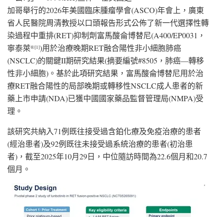
加哥舉行的2026年美國臨床腫瘤學會(ASCO)年會上，廣東
省人民醫院周清教授以口頭報告形式公佈了新一代選擇性轉
染過程中重排(RET)抑制劑富馬酸侖博替尼(A400/EP0031，
寧泰萊
)用於治療晚期RET融合陽性非小細胞肺癌
®
[1]
(NSCLC)的關鍵II期研究結果(摘要編號#8505，肺癌—轉移
性非小細胞)。基於此項研究結果，富馬酸侖博替尼用於治
療RET融合陽性的局部晚期或轉移性NSCLC成人患者的新
藥上市申請(NDA)已獲中國國家藥品監督管理局(NMPA)受
理。
該研究共納入71例既往接受過含鉑化療及免疫治療的患者
(經治患者)及92例既往未接受過系統治療的患者(初治患
者)，截至2025年10月29日，中位隨訪時間為22.6個月和20.7
個月。