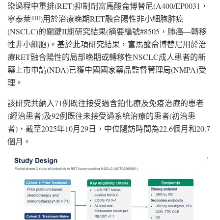
染過程中重排(RET)抑制劑富馬酸侖博替尼(A400/EP0031，
寧泰萊
)用於治療晚期RET融合陽性非小細胞肺癌
®
[1]
(NSCLC)的關鍵II期研究結果(摘要編號#8505，肺癌—轉移
性非小細胞)。基於此項研究結果，富馬酸侖博替尼用於治
療RET融合陽性的局部晚期或轉移性NSCLC成人患者的新
藥上市申請(NDA)已獲中國國家藥品監督管理局(NMPA)受
理。
該研究共納入71例既往接受過含鉑化療及免疫治療的患者
(經治患者)及92例既往未接受過系統治療的患者(初治患
者)，截至2025年10月29日，中位隨訪時間為22.6個月和20.7
個月。