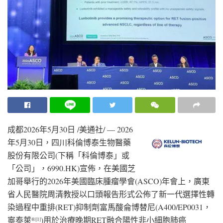
成都
2026年5月30日
/美通社/ — 2026
年5月30日，四川科倫博泰生物醫藥
股份有限公司(下稱「科倫博泰」或
「公司」，6990.HK)宣佈，在美國芝
加哥舉行的2026年美國臨床腫瘤學會(ASCO)年會上，廣東
省人民醫院周清教授以口頭報告形式公佈了新一代選擇性轉
染過程中重排(RET)抑制劑富馬酸侖博替尼(A400/EP0031，
寧泰萊
)用於治療晚期RET融合陽性非小細胞肺癌
®
[1]