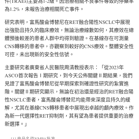
件(TRAEs)主要為1-2級。因治療相關不良事件導致的停藥率
為1.2%，未報告治療相關死亡事件。
研究表明，富馬酸侖博替尼在RET融合陽性NSCLC中展現
出強勁且持久的臨床療效，無論治療線數如何，其療效在總
體預後較差的患者人群中均得到驗證。在基線存在可測量
CNS轉移的患者中，亦觀察到較好的CNS療效。整體安全性
可控，未出現新的安全性信號。
主要研究者廣東省人民醫院周清教授表示：「從2023年
ASCO首次報告Ⅰ期研究，到今天公佈關鍵Ⅱ期結果，我們
見證了富馬酸侖博替尼從早期探索到確證性研究的紮實進
階。關鍵Ⅱ期研究顯示，無論在初治還是經治的RET融合陽
性NSCLC患者，富馬酸侖博替尼均能帶來深度且持久的緩
解，尤其在基線CNS轉移患者中展現出卓越的顱內療效。作
為新一代選擇性RET抑制劑，其有望為患者提供重要的治療
新選擇。」
[1] 商品名待NMPA批准