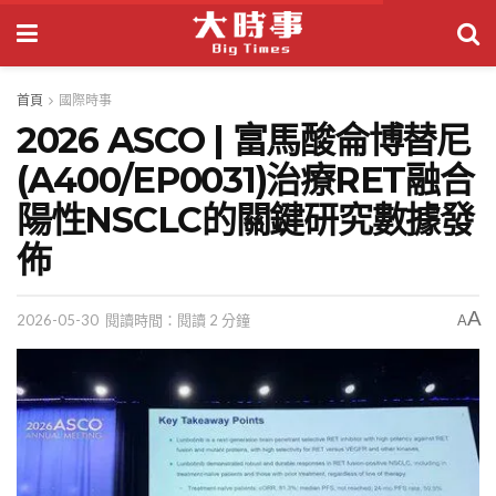
首頁
國際時事
2026 ASCO | 富馬酸侖博替尼
(A400/EP0031)治療RET融合
陽性NSCLC的關鍵研究數據發
佈
A
2026-05-30
閱讀時間：閱讀 2 分鐘
A