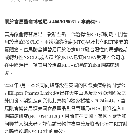
關於富馬酸侖博替尼
(A400/EP0031
，寧泰萊
)
®
富馬酸侖博替尼是一款新型新一代選擇性RET抑制劑，開發
用於治療NSCLC、甲狀腺髓樣瘤(MTC)以及其他RET變異的
實體瘤。富馬酸侖博替尼用於治療RET融合陽性的局部晚期
或轉移性NSCLC成人患者的NDA已獲NMPA受理。公司亦
在中國進行一項其用於治療RET+實體瘤的Ib/II期臨床研
究。
2021年3月，本公司向總部設在英國的國際腫瘤藥物開發公
司Ellipses Pharma Limited授出在大中華區及部分亞洲國家之
外開發、製造及商業化此藥物的獨家授權。2024年4月，富
馬酸侖博替尼獲美國食品藥品監督管理局(FDA)批准進入II
期臨床研究(NCT05443126)，目前正在美國、英國、歐盟和
阿聯酋入組患者，評估該藥物作為單藥及聯合化療在RET融
合陽性晚期NSCLC中的療效。