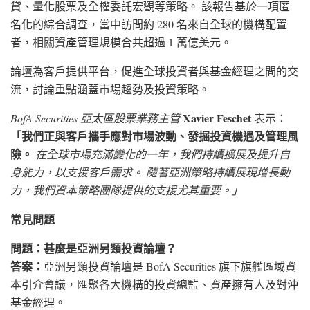
貸、量化股票及全權委託宏觀等策略。 該報告基於一項匿
名化的綜合調查，當中訪問約 280 名來自全球的機構配置
者，相關資產管理規模合共超過 1 萬億美元。
論壇為客戶提供平台，促進全球投資者與基金經理之間的交
流，討論重點涵蓋市場趨勢及投資策略。
Xavier Feschet
BofA Securities 亞太區股票業務主管
表示：
「我們正與客戶攜手應對市場波動、發掘投資機遇及管理風
險。
在全球市場充滿變化的一年，我們持續擴展及提升自
身能力，以支援客戶需求。 隨著亞洲策略持續展現增長動
力，我們資本策略團隊提供的支援尤其重要。」
常見問題
問題：甚麼是亞洲另類投資論壇？
答案：
亞洲另類投資論壇是 BofA Securities 旗下旗艦區域資
本引介會議，匯聚各大機構的投資總監、資產擁有人及對沖
基金經理。