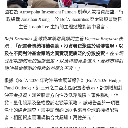
圖右為 Arrowpoint Investment Partners 創辦人兼投資總監／行
政總裁 Jonathan Xiong，於 BofA Securities 亞太區股票銷售
主管 Joseph Lee 主持的主題爐邊對談中發言。
BofA Securities 全球資本策略與顧問主管 Vanessa Bogaardt 表
「配置者情緒持續強勁，投資者正聚焦於穩健表現，以
示：
及在不同對沖基金策略之間實現更廣泛的分散投資。
在市場
受壓期間較低的回撤幅度，以及持續資金流入，反映市場對
對沖基金策略的興趣依然歷久不衰。」
根據《BofA 2026 年對沖基金展望報告》(BofA 2026 Hedge
Fund Outlook)，近三分之二亞太區配置者表示，計劃增加對
沖基金投資，涵蓋股票方向性及低淨風險、事件驅動、信
貸、量化股票及全權委託宏觀等策略。 該報告基於一項匿
名化的綜合調查，當中訪問約 280 名來自全球的機構配置
者，相關資產管理規模合共超過 1 萬億美元。