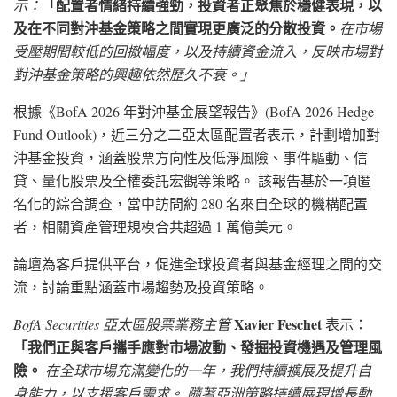
「配置者情緒持續強勁，投資者正聚焦於穩健表現，以
示：
及在不同對沖基金策略之間實現更廣泛的分散投資。
在市場
受壓期間較低的回撤幅度，以及持續資金流入，反映市場對
對沖基金策略的興趣依然歷久不衰。」
根據《BofA 2026 年對沖基金展望報告》(BofA 2026 Hedge
Fund Outlook)，近三分之二亞太區配置者表示，計劃增加對
沖基金投資，涵蓋股票方向性及低淨風險、事件驅動、信
貸、量化股票及全權委託宏觀等策略。 該報告基於一項匿
名化的綜合調查，當中訪問約 280 名來自全球的機構配置
者，相關資產管理規模合共超過 1 萬億美元。
論壇為客戶提供平台，促進全球投資者與基金經理之間的交
流，討論重點涵蓋市場趨勢及投資策略。
Xavier Feschet
BofA Securities 亞太區股票業務主管
表示：
「我們正與客戶攜手應對市場波動、發掘投資機遇及管理風
險。
在全球市場充滿變化的一年，我們持續擴展及提升自
身能力，以支援客戶需求。 隨著亞洲策略持續展現增長動