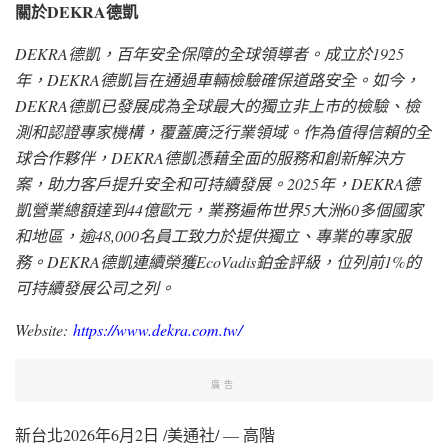
關於DEKRA
德凱
DEKRA
德凱
，百年安全保障的全球領導者。成立於1925
年，
DEKRA德凱
旨在通過車輛檢驗確保道路安全。如今，
DEKRA德凱
已發展成為全球最大的獨立非上市的檢驗、檢
測和認證專家機構，覆蓋廣泛行業領域。作為值得信賴的全
球合作夥伴，
DEKRA德凱
憑藉全面的服務和創新解決方
案，助力客戶提升安全和可持續發展。2025年，DEKRA德
凱營業總額達到44億歐元，業務遍佈世界5大洲60多個國家
和地區，逾48,000名員工致力於提供獨立、專業的專家服
務。DEKRA德凱連續榮獲EcoVadis鉑金評級，位列前1%的
可持續發展公司之列。
Website:
https://www.dekra.com.tw/
廣告
新台北
2026年6月2日
/美通社/ — 高階