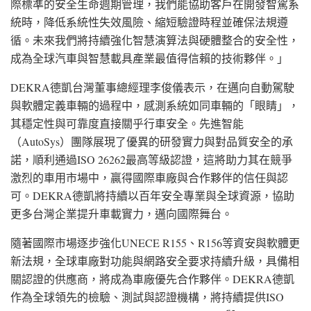
際標準的安全生命週期管理，我們能協助客戶在開發智駕系
統時，降低系統性失效風險、縮短驗證時程並確保法規遵
循。未來我們將持續強化智慧演算法與硬體整合的安全性，
成為全球汽車與智慧載具產業最值得信賴的技術夥伴。」
DEKRA德凱台灣董事總經理李俊儀表示，在邁向自動駕駛
與軟體定義車輛的過程中，感測系統如同車輛的「眼睛」，
其穩定性與可靠度直接關乎行車安全。先進智能
（AutoSys）團隊展現了優異的研發實力與對品質安全的承
諾，順利通過ISO 26262最高等級認證，這將助力其在競爭
激烈的車用市場中，贏得國際車廠與合作夥伴的信任與認
可。DEKRA德凱將持續以百年安全專業與全球資源，協助
更多台灣企業提升車載實力，邁向國際舞台。
隨著國際市場逐步強化UNECE R155、R156等資安與軟體更
新法規，全球車廠對功能與網路安全要求持續升級，具備相
關認證的供應商，將成為車廠優先合作夥伴。DEKRA德凱
作為全球領先的檢驗、測試與認證機構，將持續提供ISO