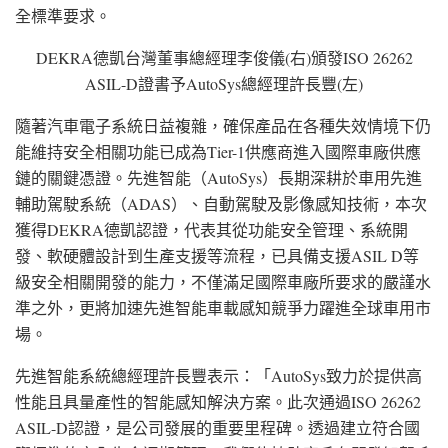
全標準要求。
DEKRA德凱台灣董事總經理李俊儀(右)頒發ISO 26262
ASIL-D證書予AutoSys總經理許長豐(左)
隨著汽車電子系統日益複雜，確保產品在各種失效情境下仍
能維持安全相關功能已成為Tier-1供應商進入國際車廠供應
鏈的關鍵憑證。先進智能（AutoSys）長期深耕於車用先進
輔助駕駛系統（ADAS）、自動駕駛及影像感知技術，本次
獲得DEKRA德凱認證，代表其從功能安全管理、系統開
發、軟硬體設計到生產支援等流程，已具備支援ASIL D等
級安全相關開發的能力，不僅滿足國際車廠所要求的嚴謹水
準之外，更將加速先進智能車載感知競爭力躍進全球車用市
場。
先進智能系統總經理許長豐表示：「AutoSys致力於提供高
性能且具量產性的智能感知解決方案。此次通過ISO 26262
ASIL-D認證，是公司發展的重要里程碑。透過建立符合國