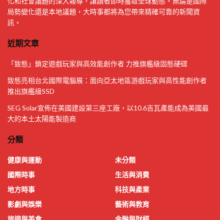
化和社會議題的深入報導，讓讀者即時獲取全球動態。無論是國際
局勢變化還是本地議題，大時事都將為您帶來精確可靠的新聞資
訊。
近期文章
「致態」鎖定遊戲玩家與高效能創作者 力推旗艦級固態硬碟
致態亮相台北國際電腦展：面向亞太地區游戲玩家與高性能創作者
推出旗艦級SSD
SEG Solar宣佈在美國建設第三座工廠，以10.6吉瓦產能成為美國最
大的本土太陽能製造商
分類
健康與運動
未分類
國際時事
生活與消費
地方時事
科技與產業
影劇與娛樂
藝術與教育
旅遊與美食
金融與財經