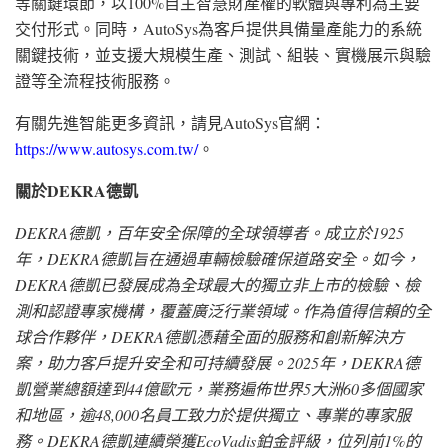
等關鍵環節，以100%自主智慧財產權的軟體與專利為主要
交付形式。同時，AutoSys為客戶提供具備量產能力的系統
關鍵技術，並支援大規模生產、測試、組裝、實機展示與驗
證等全流程技術服務。
有關先進智能更多資訊，請見AutoSys官網：
https://www.autosys.com.tw/
。
關於DEKRA
德凱
DEKRA
德凱
，百年安全保障的全球領導者。成立於1925
年，
DEKRA德凱
旨在通過車輛檢驗確保道路安全。如今，
DEKRA德凱
已發展成為全球最大的獨立非上市的檢驗、檢
測和認證專家機構，覆蓋廣泛行業領域。作為值得信賴的全
球合作夥伴，
DEKRA德凱
憑藉全面的服務和創新解決方
案，助力客戶提升安全和可持續發展。2025年，DEKRA德
凱營業總額達到44億歐元，業務遍佈世界5大洲60多個國家
和地區，逾48,000名員工致力於提供獨立、專業的專家服
務。DEKRA德凱連續榮獲EcoVadis鉑金評級，位列前1%的