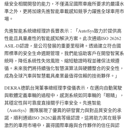
級安全相關開發的能力，不僅滿足國際車廠所要求的嚴謹水
準之外，更將加速先進智能車載感知競爭力躍進全球車用市
場。
先進智能系統總經理許長豐表示：「AutoSys致力於提供高
性能且具量產性的智能感知解決方案。此次通過ISO 26262
ASIL-D認證，是公司發展的重要里程碑。透過建立符合國
際標準的安全生命週期管理，我們能協助客戶在開發智駕系
統時，降低系統性失效風險、縮短驗證時程並確保法規遵
循。未來我們將持續強化智慧演算法與硬體整合的安全性，
成為全球汽車與智慧載具產業最值得信賴的技術夥伴。」
DEKRA德凱台灣董事總經理李俊儀表示，在邁向自動駕駛
與軟體定義車輛的過程中，感測系統如同車輛的「眼睛」，
其穩定性與可靠度直接關乎行車安全。先進智能
（AutoSys）團隊展現了優異的研發實力與對品質安全的承
諾，順利通過ISO 26262最高等級認證，這將助力其在競爭
激烈的車用市場中，贏得國際車廠與合作夥伴的信任與認