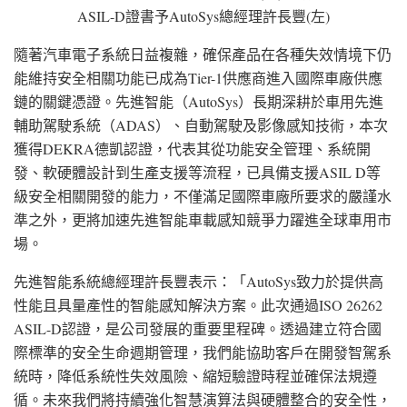
ASIL-D證書予AutoSys總經理許長豐(左)
隨著汽車電子系統日益複雜，確保產品在各種失效情境下仍
能維持安全相關功能已成為Tier-1供應商進入國際車廠供應
鏈的關鍵憑證。先進智能（AutoSys）長期深耕於車用先進
輔助駕駛系統（ADAS）、自動駕駛及影像感知技術，本次
獲得DEKRA德凱認證，代表其從功能安全管理、系統開
發、軟硬體設計到生產支援等流程，已具備支援ASIL D等
級安全相關開發的能力，不僅滿足國際車廠所要求的嚴謹水
準之外，更將加速先進智能車載感知競爭力躍進全球車用市
場。
先進智能系統總經理許長豐表示：「AutoSys致力於提供高
性能且具量產性的智能感知解決方案。此次通過ISO 26262
ASIL-D認證，是公司發展的重要里程碑。透過建立符合國
際標準的安全生命週期管理，我們能協助客戶在開發智駕系
統時，降低系統性失效風險、縮短驗證時程並確保法規遵
循。未來我們將持續強化智慧演算法與硬體整合的安全性，