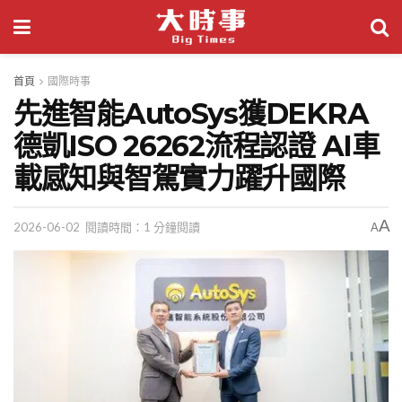
首頁
國際時事
先進智能AutoSys獲DEKRA
德凱ISO 26262流程認證 AI車
載感知與智駕實力躍升國際
A
2026-06-02
閱讀時間：1 分鐘閱讀
A