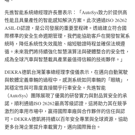
先進智能系統總經理許長豐表示：「AutoSys致力於提供高
性能且具量產性的智能感知解決方案。此次通過ISO 26262
ASIL-D認證，是公司發展的重要里程碑。透過建立符合國
際標準的安全生命週期管理，我們能協助客戶在開發智駕系
統時，降低系統性失效風險、縮短驗證時程並確保法規遵
循。未來我們將持續強化智慧演算法與硬體整合的安全性，
成為全球汽車與智慧載具產業最值得信賴的技術夥伴。」
DEKRA德凱台灣董事總經理李俊儀表示，在邁向自動駕駛
與軟體定義車輛的過程中，感測系統如同車輛的「眼睛」，
其穩定性與可靠度直接關乎行車安全。先進智能
（AutoSys）團隊展現了優異的研發實力與對品質安全的承
諾，順利通過ISO 26262最高等級認證，這將助力其在競爭
激烈的車用市場中，贏得國際車廠與合作夥伴的信任與認
可。DEKRA德凱將持續以百年安全專業與全球資源，協助
更多台灣企業提升車載實力，邁向國際舞台。