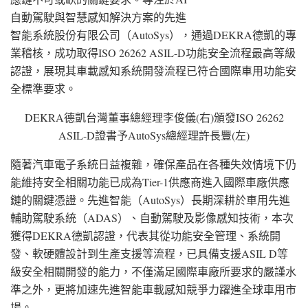
自動駕駛與智慧感知解決方案的先進
智能系統股份有限公司（AutoSys），通過DEKRA德凱的專
業稽核，成功取得ISO 26262 ASIL-D功能安全流程最高等級
認證，展現其車載感知系統開發流程已符合國際車用功能安
全標準要求。
DEKRA德凱台灣董事總經理李俊儀(右)頒發ISO 26262
ASIL-D證書予AutoSys總經理許長豐(左)
隨著汽車電子系統日益複雜，確保產品在各種失效情境下仍
能維持安全相關功能已成為Tier-1供應商進入國際車廠供應
鏈的關鍵憑證。先進智能（AutoSys）長期深耕於車用先進
輔助駕駛系統（ADAS）、自動駕駛及影像感知技術，本次
獲得DEKRA德凱認證，代表其從功能安全管理、系統開
發、軟硬體設計到生產支援等流程，已具備支援ASIL D等
級安全相關開發的能力，不僅滿足國際車廠所要求的嚴謹水
準之外，更將加速先進智能車載感知競爭力躍進全球車用市
場。