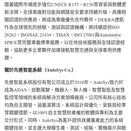
隨著國際市場逐步強化UNECE R155、R156等資安與軟體更
新法規，全球車廠對功能與網路安全要求持續升級，具備相
關認證的供應商，將成為車廠優先合作夥伴。DEKRA德凱
作為全球領先的檢驗、測試與認證機構，將持續提供ISO
26262、ISO/SAE 21434、TISAX、ISO 27001與Automotive
SPICE等完整車載標準服務，以在地技術服務與全球認證經
驗，協助更多企業夥伴加速接軌智慧交通與全球車用供應
鏈。
關於先進智能系統（
AutoSys Co.
）
先進智能系統股份有限公司成立於2018年，AutoSys致力於
成為ADAS、自動駕駛、機器人、無人機、智慧製造及智慧
監控等領域的系統與解決方案領導廠商。公司所有核心技術
均為自主開發，涵蓋演算法、系統設計與優化、安裝與校準
等關鍵環節，以100%自主智慧財產權的軟體與專利為主要
交付形式。同時，AutoSys為客戶提供具備量產能力的系統
關鍵技術，並支援大規模生產、測試、組裝、實機展示與驗