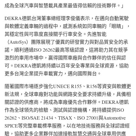
成為全球汽車與智慧載具產業最值得信賴的技術夥伴。」
DEKRA德凱台灣董事總經理李俊儀表示，在邁向自動駕駛
與軟體定義車輛的過程中，感測系統如同車輛的「眼睛」，
其穩定性與可靠度直接關乎行車安全。先進智能
（AutoSys）團隊展現了優異的研發實力與對品質安全的承
諾，順利通過ISO 26262最高等級認證，這將助力其在競爭
激烈的車用市場中，贏得國際車廠與合作夥伴的信任與認
可。DEKRA德凱將持續以百年安全專業與全球資源，協助
更多台灣企業提升車載實力，邁向國際舞台。
隨著國際市場逐步強化UNECE R155、R156等資安與軟體更
新法規，全球車廠對功能與網路安全要求持續升級，具備相
關認證的供應商，將成為車廠優先合作夥伴。DEKRA德凱
作為全球領先的檢驗、測試與認證機構，將持續提供ISO
26262、ISO/SAE 21434、TISAX、ISO 27001與Automotive
SPICE等完整車載標準服務，以在地技術服務與全球認證經
驗，協助更多企業夥伴加速接軌智慧交通與全球車用供應