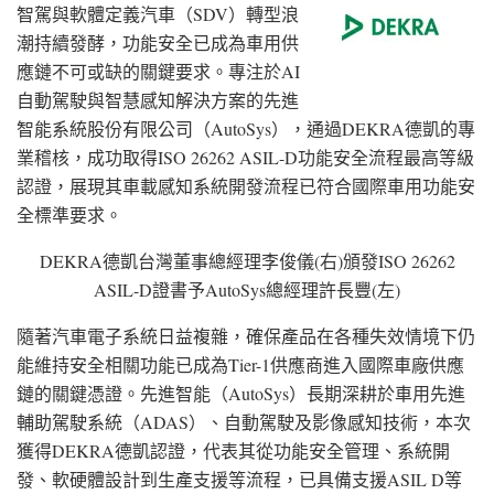
智駕與軟體定義汽車（SDV）轉型浪
潮持續發酵，功能安全已成為車用供
應鏈不可或缺的關鍵要求。專注於AI
自動駕駛與智慧感知解決方案的先進
智能系統股份有限公司（AutoSys），通過DEKRA德凱的專
業稽核，成功取得ISO 26262 ASIL-D功能安全流程最高等級
認證，展現其車載感知系統開發流程已符合國際車用功能安
全標準要求。
DEKRA德凱台灣董事總經理李俊儀(右)頒發ISO 26262
ASIL-D證書予AutoSys總經理許長豐(左)
隨著汽車電子系統日益複雜，確保產品在各種失效情境下仍
能維持安全相關功能已成為Tier-1供應商進入國際車廠供應
鏈的關鍵憑證。先進智能（AutoSys）長期深耕於車用先進
輔助駕駛系統（ADAS）、自動駕駛及影像感知技術，本次
獲得DEKRA德凱認證，代表其從功能安全管理、系統開
發、軟硬體設計到生產支援等流程，已具備支援ASIL D等