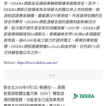
年，
DEKRA德凱
旨在通過車輛檢驗確保道路安全。如今，
DEKRA德凱
已發展成為全球最大的獨立非上市的檢驗、檢
測和認證專家機構，覆蓋廣泛行業領域。作為值得信賴的全
球合作夥伴，
DEKRA德凱
憑藉全面的服務和創新解決方
案，助力客戶提升安全和可持續發展。2025年，DEKRA德
凱營業總額達到44億歐元，業務遍佈世界5大洲60多個國家
和地區，逾48,000名員工致力於提供獨立、專業的專家服
務。DEKRA德凱連續榮獲EcoVadis鉑金評級，位列前1%的
可持續發展公司之列。
Website:
https://www.dekra.com.tw/
廣告
新台北
2026年6月2日
/美通社/ — 高階
智駕與軟體定義汽車（SDV）轉型浪
潮持續發酵，功能安全已成為車用供
應鏈不可或缺的關鍵要求。專注於AI