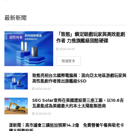
最新新聞
「致態」鎖定遊戲玩家與高效能創
國際時事
作者 力推旗艦級固態硬碟
2026-06-02
閱讀更多
致態亮相台北國際電腦展：面向亞太地區游戲玩家與
高性能創作者推出旗艦級SSD
2026-06-02
SEG Solar宣佈在美國建設第三座工廠，以10.6吉
瓦產能成為美國最大的本土太陽能製造商
2026-06-02
漾新聞｜高市議會三讀追加預算14.2億 免費營養午餐與敬老卡
擴大服務拍板