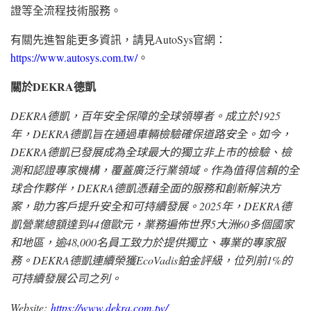
證等全流程技術服務。
有關先進智能更多資訊，請見AutoSys官網：
https://www.autosys.com.tw/
。
關於DEKRA
德凱
DEKRA
德凱
，百年安全保障的全球領導者。成立於1925
年，
DEKRA德凱
旨在通過車輛檢驗確保道路安全。如今，
DEKRA德凱
已發展成為全球最大的獨立非上市的檢驗、檢
測和認證專家機構，覆蓋廣泛行業領域。作為值得信賴的全
球合作夥伴，
DEKRA德凱
憑藉全面的服務和創新解決方
案，助力客戶提升安全和可持續發展。2025年，DEKRA德
凱營業總額達到44億歐元，業務遍佈世界5大洲60多個國家
和地區，逾48,000名員工致力於提供獨立、專業的專家服
務。DEKRA德凱連續榮獲EcoVadis鉑金評級，位列前1%的
可持續發展公司之列。
Website:
https://www.dekra.com.tw/