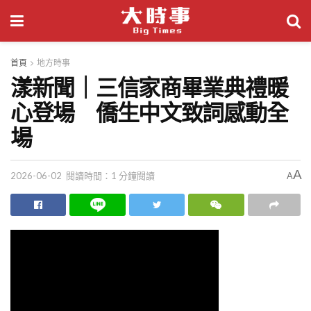
首頁
地方時事
漾新聞｜三信家商畢業典禮暖
心登場 僑生中文致詞感動全
場
A
2026-06-02
閱讀時間：1 分鐘閱讀
A