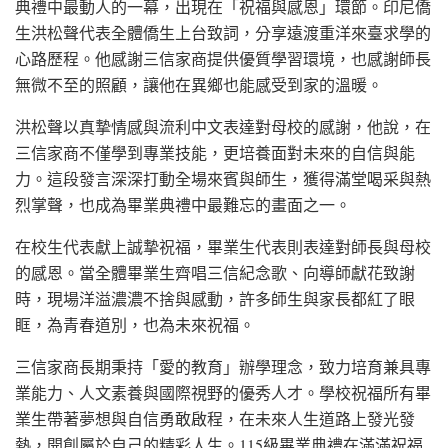
典禮中最動人的一幕，出現在「祝福與感恩」環節。印尼僑
生洪松聲代表全體僑生上台致詞，分享遠渡重洋來臺求學的
心路歷程。他感謝三信家商提供優質學習環境，也感謝師長
無微不至的照顧，讓他在異鄉也能感受到家的溫暖。
洪松聲以真摯情感與流利中文表達對母校的感謝，他說，在
三信家商不僅學到專業技能，更培養面對未來的自信與能
力。這段發言深深打動全場來賓與師生，獲得滿堂喝采與熱
烈掌聲，也成為畢業典禮中最難忘的畫面之一。
在校生代表獻上誠摯祝福，畢業生代表則表達對師長與母校
的感恩。當全體畢業生齊唱三信紀念歌、向導師獻花致謝
時，現場洋溢濃濃不捨與感動，許多師生與家長都紅了眼
眶，為青春道別，也為未來祝福。
三信家商長期秉持「愛的教育」辦學理念，致力培育兼具專
業能力、人文素養與國際視野的優秀人才。學校祝福所有畢
業生帶著夢想與自信勇敢啟程，在未來人生道路上發光發
熱，開創屬於自己的精彩人生。115級畢業典禮在滿滿祝福