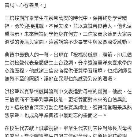
嘗試、心存善良。」
王培峻期許畢業生在瞬息萬變的時代中，保持終身學習精
神，勇於迎接挑戰，不畏失敗，並以真誠善良待人。他也溫
馨表示，未來無論同學們身在何方，三信家商永遠是大家最
溫暖的後盾與家園，這番話讓不少畢業生與家長深受感動。
典禮中最動人的一幕，出現在「祝福與感恩」環節。印尼僑
生洪松聲代表全體僑生上台致詞，分享遠渡重洋來臺求學的
心路歷程。他感謝三信家商提供優質學習環境，也感謝師長
無微不至的照顧，讓他在異鄉也能感受到家的溫暖。
洪松聲以真摯情感與流利中文表達對母校的感謝，他說，在
三信家商不僅學到專業技能，更培養面對未來的自信與能
力。這段發言深深打動全場來賓與師生，獲得滿堂喝采與熱
烈掌聲，也成為畢業典禮中最難忘的畫面之一。
在校生代表獻上誠摯祝福，畢業生代表則表達對師長與母校
的感恩。當全體畢業生齊唱三信紀念歌、向導師獻花致謝