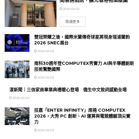
間客房酒店，擴充香港物業版圖
2026-06-02
閱讀更多
雙冠榮耀之後，國際米蘭傳奇球星將現身瑞浦蘭鈞
2026 SNEC展台
2026-06-02
南科30週年登COMPUTEX秀實力 AI與半導體創新
技術驚艷國際
2026-06-02
漾新聞｜三信家商畢業典禮暖心登場 僑生中文致詞感動全場
2026-06-02
技嘉「ENTER INFINITY」席捲 COMPUTEX
2026，大秀 PC 創新、AI 運算與電競體驗頂尖實
力
2026-06-02