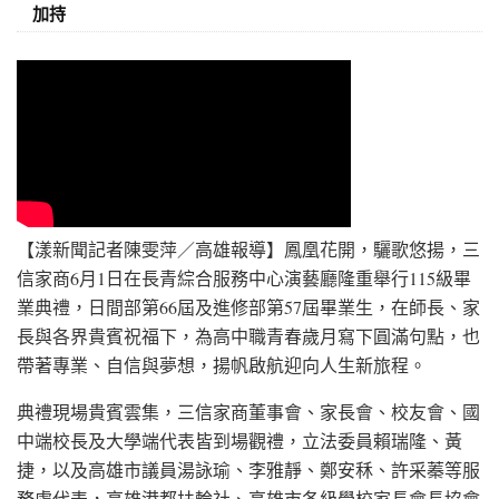
加持
【漾新聞記者陳雯萍／高雄報導】鳳凰花開，驪歌悠揚，三
信家商6月1日在長青綜合服務中心演藝廳隆重舉行115級畢
業典禮，日間部第66屆及進修部第57屆畢業生，在師長、家
長與各界貴賓祝福下，為高中職青春歲月寫下圓滿句點，也
帶著專業、自信與夢想，揚帆啟航迎向人生新旅程。
典禮現場貴賓雲集，三信家商董事會、家長會、校友會、國
中端校長及大學端代表皆到場觀禮，立法委員賴瑞隆、黃
捷，以及高雄市議員湯詠瑜、李雅靜、鄭安秝、許采蓁等服
務處代表，高雄港都扶輪社、高雄市各級學校家長會長協會