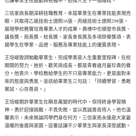
也讓畢業生在感動與祝福中，迎接人生下一個階段。
三信家商長期深耕技職教育，本屆畢業生在專業技能表現亮
眼，共取得乙級技術士證照16張、丙級技術士證照298張，
展現學校務實培育專業人才的成果。典禮中也頒發市長獎、
議長獎、局長獎、校長獎、家長會長獎及多項榮譽獎項，表
揚學生在學業、品德、服務及專業技能上的優異表現。
王培峻致詞勉勵畢業生，完成學業是人生重要里程碑，在校
期間的努力、挫折、歡笑與成長，都是青春歲月最珍貴的養
分。他表示，學校教給學生的不只是專業能力，更是面對未
來的態度與勇氣，並送給畢業生三句話：「持續學習、勇敢
嘗試、心存善良。」
王培峻期許畢業生在瞬息萬變的時代中，保持終身學習精
神，勇於迎接挑戰，不畏失敗，並以真誠善良待人。他也溫
馨表示，未來無論同學們身在何方，三信家商永遠是大家最
溫暖的後盾與家園，這番話讓不少畢業生與家長深受感動。