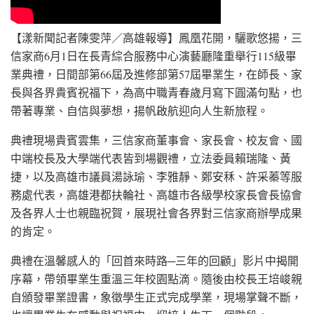
【漾新聞記者陳雯萍／高雄報導】鳳凰花開，驪歌悠揚，三
信家商6月1日在長青綜合服務中心演藝廳隆重舉行115級畢
業典禮，日間部第66屆及進修部第57屆畢業生，在師長、家
長與各界貴賓祝福下，為高中職青春歲月寫下圓滿句點，也
帶著專業、自信與夢想，揚帆啟航迎向人生新旅程。
典禮現場貴賓雲集，三信家商董事會、家長會、校友會、國
中端校長及大學端代表皆到場觀禮，立法委員賴瑞隆、黃
捷，以及高雄市議員湯詠瑜、李雅靜、鄭安秝、許采蓁等服
務處代表，高雄港都扶輪社、高雄市各級學校家長會長協會
及各界人士也親臨祝賀，展現社會各界對三信家商辦學成果
的肯定。
典禮在溫馨感人的「回首來時路─三年的回顧」影片中揭開
序幕，帶領畢業生重溫三年校園點滴。隨後由校長王培峻親
自頒發畢業證書，象徵學生正式完成學業，現場掌聲不斷，