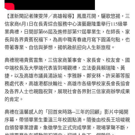
【漾新聞記者陳雯萍／高雄報導】鳳凰花開，驪歌悠揚，三
信家商6月1日在長青綜合服務中心演藝廳隆重舉行115級畢
業典禮，日間部第66屆及進修部第57屆畢業生，在師長、家
長與各界貴賓祝福下，為高中職青春歲月寫下圓滿句點，也
帶著專業、自信與夢想，揚帆啟航迎向人生新旅程。
典禮現場貴賓雲集，三信家商董事會、家長會、校友會、國
中端校長及大學端代表皆到場觀禮，立法委員賴瑞隆、黃
捷，以及高雄市議員湯詠瑜、李雅靜、鄭安秝、許采蓁等服
務處代表，高雄港都扶輪社、高雄市各級學校家長會長協會
及各界人士也親臨祝賀，展現社會各界對三信家商辦學成果
的肯定。
典禮在溫馨感人的「回首來時路─三年的回顧」影片中揭開
序幕，帶領畢業生重溫三年校園點滴。隨後由校長王培峻親
自頒發畢業證書，象徵學生正式完成學業，現場掌聲不斷，