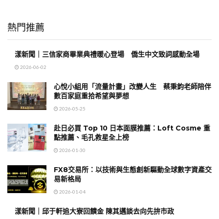
熱門推薦
漾新聞｜三信家商畢業典禮暖心登場 僑生中文致詞感動全場
2026-06-02
心悅小組用「流量計畫」改變人生 蔡秉鈞老師陪伴
數百家庭重拾希望與夢想
2026-05-25
赴日必買 Top 10 日本面膜推薦：Loft Cosme 重
點推薦、毛孔救星全上榜
2026-01-30
FX8交易所：以技術與生態創新驅動全球數字資產交
易新格局
2026-01-04
漾新聞｜邱于軒追大寮回饋金 陳其邁談去向先拚市政