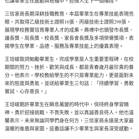
也讓畢業生在感動與祝福中，迎接人生下一個階段。
三信家商長期深耕技職教育，本屆畢業生在專業技能表現亮
眼，共取得乙級技術士證照16張、丙級技術士證照298張，
展現學校務實培育專業人才的成果。典禮中也頒發市長獎、
議長獎、局長獎、校長獎、家長會長獎及多項榮譽獎項，表
揚學生在學業、品德、服務及專業技能上的優異表現。
王培峻致詞勉勵畢業生，完成學業是人生重要里程碑，在校
期間的努力、挫折、歡笑與成長，都是青春歲月最珍貴的養
分。他表示，學校教給學生的不只是專業能力，更是面對未
來的態度與勇氣，並送給畢業生三句話：「持續學習、勇敢
嘗試、心存善良。」
王培峻期許畢業生在瞬息萬變的時代中，保持終身學習精
神，勇於迎接挑戰，不畏失敗，並以真誠善良待人。他也溫
馨表示，未來無論同學們身在何方，三信家商永遠是大家最
溫暖的後盾與家園，這番話讓不少畢業生與家長深受感動。