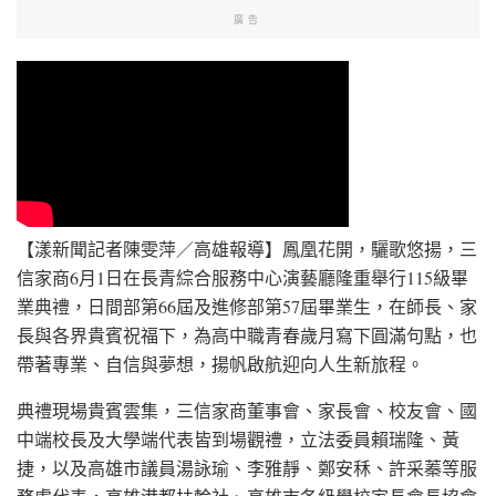
廣告
【漾新聞記者陳雯萍／高雄報導】鳳凰花開，驪歌悠揚，三
信家商6月1日在長青綜合服務中心演藝廳隆重舉行115級畢
業典禮，日間部第66屆及進修部第57屆畢業生，在師長、家
長與各界貴賓祝福下，為高中職青春歲月寫下圓滿句點，也
帶著專業、自信與夢想，揚帆啟航迎向人生新旅程。
典禮現場貴賓雲集，三信家商董事會、家長會、校友會、國
中端校長及大學端代表皆到場觀禮，立法委員賴瑞隆、黃
捷，以及高雄市議員湯詠瑜、李雅靜、鄭安秝、許采蓁等服