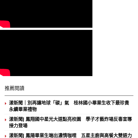
推薦閱讀
漾新聞｜別再讓地球「碳」氣 桂林國小畢業生收下最珍貴
永續畢業禮物
漾新聞| 鳳翔國中星光大道點亮校園 學子才藝炸場反毒宣導
接力登場
漾新聞| 鳳陽畢業生端出濃情咖哩 五星主廚與高餐大雙語力