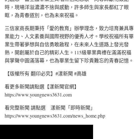
時，現場洋溢濃濃不捨與感動，許多師生與家長都紅了眼
眶，為青春道別，也為未來祝福。
三信家商長期秉持「愛的教育」辦學理念，致力培育兼具專
業能力、人文素養與國際視野的優秀人才。學校祝福所有畢
業生帶著夢想與自信勇敢啟程，在未來人生道路上發光發
熱，開創屬於自己的精彩人生。115級畢業典禮在滿滿祝福
與掌聲中圓滿落幕，也為畢業生留下珍貴難忘的青春記憶。
【版權所有 翻印必究】#漾新聞 #高雄
看更多新聞請點選【漾新聞官網】
https://www.youngnews3631.com⁠
看完整新聞 請點選 漾新聞「即時新聞」
https://www.youngnews3631.com/news_home.php⁠