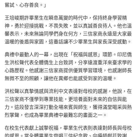
嘗試、心存善良。」
王培峻期許畢業生在瞬息萬變的時代中，保持終身學習精
神，勇於迎接挑戰，不畏失敗，並以真誠善良待人。他也溫
馨表示，未來無論同學們身在何方，三信家商永遠是大家最
溫暖的後盾與家園，這番話讓不少畢業生與家長深受感動。
典禮中最動人的一幕，出現在「祝福與感恩」環節。印尼僑
生洪松聲代表全體僑生上台致詞，分享遠渡重洋來臺求學的
心路歷程。他感謝三信家商提供優質學習環境，也感謝師長
無微不至的照顧，讓他在異鄉也能感受到家的溫暖。
洪松聲以真摯情感與流利中文表達對母校的感謝，他說，在
三信家商不僅學到專業技能，更培養面對未來的自信與能
力。這段發言深深打動全場來賓與師生，獲得滿堂喝采與熱
烈掌聲，也成為畢業典禮中最難忘的畫面之一。
在校生代表獻上誠摯祝福，畢業生代表則表達對師長與母校
的感恩。當全體畢業生齊唱三信紀念歌、向導師獻花致謝