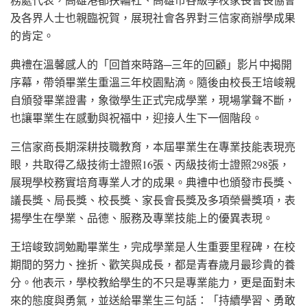
及各界人士也親臨祝賀，展現社會各界對三信家商辦學成果
的肯定。
典禮在溫馨感人的「回首來時路─三年的回顧」影片中揭開
序幕，帶領畢業生重溫三年校園點滴。隨後由校長王培峻親
自頒發畢業證書，象徵學生正式完成學業，現場掌聲不斷，
也讓畢業生在感動與祝福中，迎接人生下一個階段。
三信家商長期深耕技職教育，本屆畢業生在專業技能表現亮
眼，共取得乙級技術士證照16張、丙級技術士證照298張，
展現學校務實培育專業人才的成果。典禮中也頒發市長獎、
議長獎、局長獎、校長獎、家長會長獎及多項榮譽獎項，表
揚學生在學業、品德、服務及專業技能上的優異表現。
王培峻致詞勉勵畢業生，完成學業是人生重要里程碑，在校
期間的努力、挫折、歡笑與成長，都是青春歲月最珍貴的養
分。他表示，學校教給學生的不只是專業能力，更是面對未
來的態度與勇氣，並送給畢業生三句話：「持續學習、勇敢