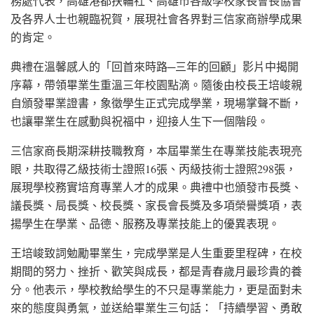
務處代表，高雄港都扶輪社、高雄市各級學校家長會長協會
及各界人士也親臨祝賀，展現社會各界對三信家商辦學成果
的肯定。
典禮在溫馨感人的「回首來時路─三年的回顧」影片中揭開
序幕，帶領畢業生重溫三年校園點滴。隨後由校長王培峻親
自頒發畢業證書，象徵學生正式完成學業，現場掌聲不斷，
也讓畢業生在感動與祝福中，迎接人生下一個階段。
三信家商長期深耕技職教育，本屆畢業生在專業技能表現亮
眼，共取得乙級技術士證照16張、丙級技術士證照298張，
展現學校務實培育專業人才的成果。典禮中也頒發市長獎、
議長獎、局長獎、校長獎、家長會長獎及多項榮譽獎項，表
揚學生在學業、品德、服務及專業技能上的優異表現。
王培峻致詞勉勵畢業生，完成學業是人生重要里程碑，在校
期間的努力、挫折、歡笑與成長，都是青春歲月最珍貴的養
分。他表示，學校教給學生的不只是專業能力，更是面對未
來的態度與勇氣，並送給畢業生三句話：「持續學習、勇敢