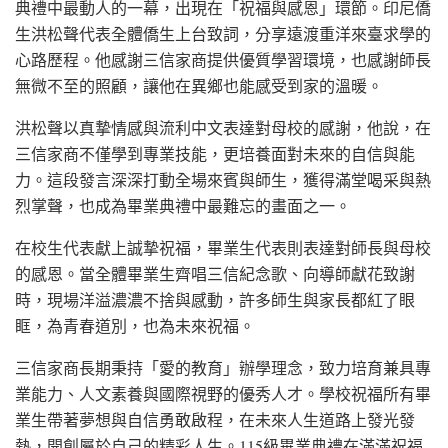
典禮中最動人的一幕，出現在「祝福與感恩」環節。印尼僑
生洪松聲代表全體僑生上台致詞，分享遠渡重洋來臺求學的
心路歷程。他感謝三信家商提供優質學習環境，也感謝師長
無微不至的照顧，讓他在異鄉也能感受到家的溫暖。
洪松聲以真摯情感與流利中文表達對母校的感謝，他說，在
三信家商不僅學到專業技能，更培養面對未來的自信與能
力。這段發言深深打動全場來賓與師生，獲得滿堂喝采與熱
烈掌聲，也成為畢業典禮中最難忘的畫面之一。
在校生代表獻上誠摯祝福，畢業生代表則表達對師長與母校
的感恩。當全體畢業生齊唱三信紀念歌、向導師獻花致謝
時，現場洋溢濃濃不捨與感動，許多師生與家長都紅了眼
眶，為青春道別，也為未來祝福。
三信家商長期秉持「愛的教育」辦學理念，致力培育兼具專
業能力、人文素養與國際視野的優秀人才。學校祝福所有畢
業生帶著夢想與自信勇敢啟程，在未來人生道路上發光發
熱，開創屬於自己的精彩人生。115級畢業典禮在滿滿祝福