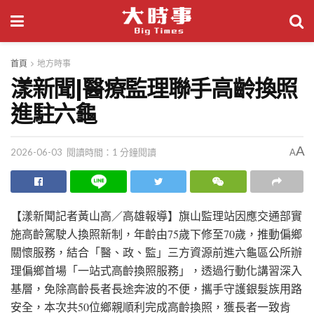
首頁
地方時事
漾新聞|醫療監理聯手高齡換照
進駐六龜
A
2026-06-03
閱讀時間：1 分鐘閱讀
A
【漾新聞記者黃山高／高雄報導】旗山監理站因應交通部實
施高齡駕駛人換照新制，年齡由75歲下修至70歲，推動偏鄉
關懷服務，結合「醫、政、監」三方資源前進六龜區公所辦
理偏鄉首場「一站式高齡換照服務」，透過行動化講習深入
基層，免除高齡長者長途奔波的不便，攜手守護銀髮族用路
安全，本次共50位鄉親順利完成高齡換照，獲長者一致肯