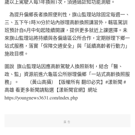
歲以上駕駛人每3年換照1次，須通過認知功能測驗。
為提升偏鄉長者換照便利性，旗山監理站除固定每週一、
三、五下午1時30分於站內辦理高齡換照講習外，轄區駕訓
班預計自6月中旬起陸續開課，提供更多就近上課選擇。未
來旗山監理站將持續與各偏遠區公所合作，定期辦理下鄉一
站式服務，落實「保障交通安全」與「延續高齡者行動力」
施政目標。
圖說 旗山監理站因應高齡駕駛人換照新制，結合「醫、
政、監」資源前進六龜區公所辦理偏鄉「一站式高齡換照服
務」。 （黃山高攝）【版權所有 翻印必究】#漾新聞 #
高雄 看更多新聞請點選【漾新聞官網】網址
https://youngnews3631.com/index.php
廣告