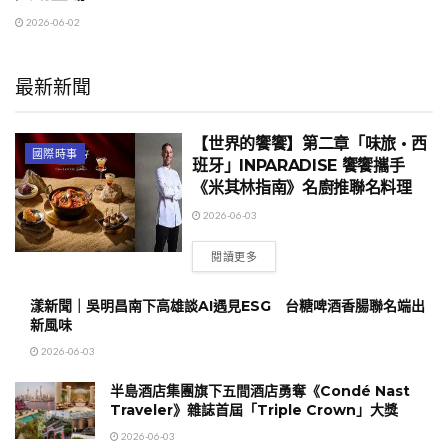
2026-06-02
最新新聞
【世界的饗饗】第⼆章「味旅 • 西
國際時事
班牙」INPARADISE 饗饗攜⼿
《⽶其林指南》名廚推聯名料理
2026-06-03
閱讀更多
漾新聞｜吳明昌南下高雄談AI遇見ESG 台糖啤酒香腸聯名端出
新風味
2026-06-03
半島酒店集團旗下五間酒店勇奪《Condé Nast
Traveler》雜誌首屆「Triple Crown」大獎
2026-06-03