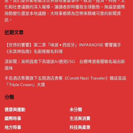
息。我們提供緊密關注世界各地重要事件、政治、經濟、科技、文
化和社會議題的深入報導，讓讀者即時獲取全球動態。無論是國際
局勢變化還是本地議題，大時事都將為您帶來精確可靠的新聞資
訊。
近期文章
【世界的饗饗】第⼆章「味旅 • 西班牙」INPARADISE 饗饗攜⼿
《⽶其林指南》名廚推聯名料理
漾新聞｜吳明昌南下高雄談AI遇見ESG 台糖啤酒香腸聯名端出新
風味
半島酒店集團旗下五間酒店勇奪《Condé Nast Traveler》雜誌首屆
「Triple Crown」大獎
分類
健康與運動
未分類
國際時事
生活與消費
地方時事
科技與產業