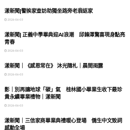
漾新聞|警挨家查訪助獨坐路旁老翁返家
2026-06-03
地方時事
漾新聞| 正義中學畢典迎AI浪潮 邱鋒澤驚喜現身點亮
青春
2026-06-03
地方時事
漾新聞｜《感恩常在》 沐光隨札｜晨間雨露
2026-06-03
地方時事
影｜別再讓地球「碳」氣 桂林國小畢業生收下最珍
貴永續畢業禮物｜漾新聞
2026-06-03
地方時事
漾新聞｜三信家商畢業典禮暖心登場 僑生中文致詞
感動全場