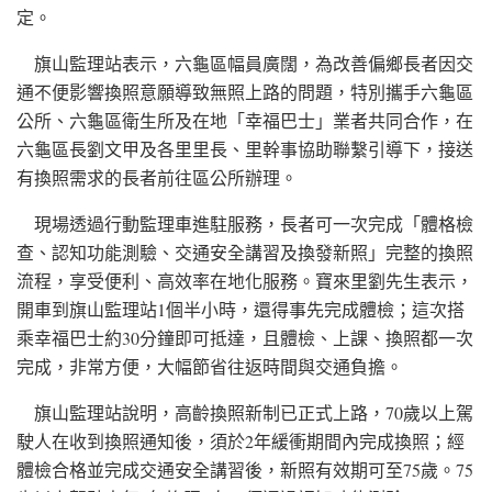
定。
旗山監理站表示，六龜區幅員廣闊，為改善偏鄉長者因交
通不便影響換照意願導致無照上路的問題，特別攜手六龜區
公所、六龜區衛生所及在地「幸福巴士」業者共同合作，在
六龜區長劉文甲及各里里長、里幹事協助聯繫引導下，接送
有換照需求的長者前往區公所辦理。
現場透過行動監理車進駐服務，長者可一次完成「體格檢
查、認知功能測驗、交通安全講習及換發新照」完整的換照
流程，享受便利、高效率在地化服務。寶來里劉先生表示，
開車到旗山監理站1個半小時，還得事先完成體檢；這次搭
乘幸福巴士約30分鐘即可抵達，且體檢、上課、換照都一次
完成，非常方便，大幅節省往返時間與交通負擔。
旗山監理站說明，高齡換照新制已正式上路，70歲以上駕
駛人在收到換照通知後，須於2年緩衝期間內完成換照；經
體檢合格並完成交通安全講習後，新照有效期可至75歲。75