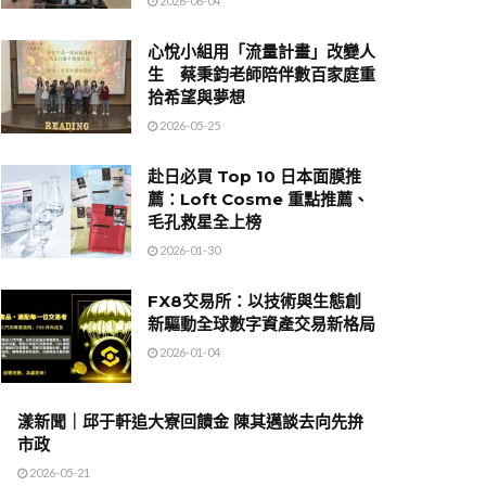
2026-06-04
心悅小組用「流量計畫」改變人
生 蔡秉鈞老師陪伴數百家庭重
拾希望與夢想
2026-05-25
赴日必買 Top 10 日本面膜推
薦：Loft Cosme 重點推薦、
毛孔救星全上榜
2026-01-30
FX8交易所：以技術與生態創
新驅動全球數字資產交易新格局
2026-01-04
漾新聞｜邱于軒追大寮回饋金 陳其邁談去向先拚
市政
2026-05-21