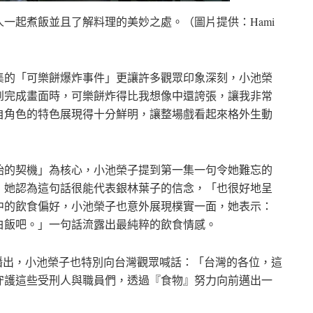
一起煮飯並且了解料理的美妙之處。（圖片提供：Hami
集的「可樂餅爆炸事件」更讓許多觀眾印象深刻，小池榮
到完成畫面時，可樂餅炸得比我想像中還誇張，讓我非常
自角色的特色展現得十分鮮明，讓整場戲看起來格外生動
始的契機」為核心，小池榮子提到第一集一句令她難忘的
」她認為這句話很能代表銀林葉子的信念，「也很好地呈
中的飲食偏好，小池榮子也意外展現樸實一面，她表示：
白飯吧。」一句話流露出最純粹的飲食情感。
o獨家播出，小池榮子也特別向台灣觀眾喊話：「台灣的各位，這
守護這些受刑人與職員們，透過『食物』努力向前邁出一