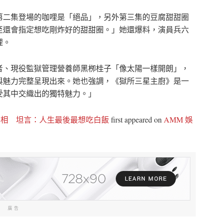
第二集登場的咖哩是「絕品」，另外第三集的豆腐甜甜圈
至還會指定想吃剛炸好的甜甜圈。」她還爆料，演員兵六
理。
者、現役監獄管理營養師黑栁桂子「像太陽一樣開朗」，
與魅力完整呈現出來。她也強調，《獄所三星主廚》是一
受其中交織出的獨特魅力。」
真相 坦言：人生最後最想吃白飯
first appeared on
AMM 娛
廣告