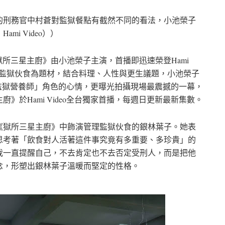
的刑務官中村蒼對監獄餐點有截然不同的看法，小池榮子
i Video））
劇《獄所三星主廚》由小池榮子主演，首播即迅速榮登Hami
劇以監獄伙食為題材，結合料理、人性與更生議題，小池榮子
挑戰「監獄營養師」角色的心情，更曝光拍攝現場最震撼的一幕，
》於Hami Video全台獨家首播，每週日更新最新集數。
《獄所三星主廚》中飾演管理監獄伙食的銀林葉子。她表
思考著「飲食對人活著這件事究竟有多重要、多珍貴」的
我一直提醒自己，不去肯定也不去否定受刑人，而是把他
念，形塑出銀林葉子溫暖而堅定的性格。