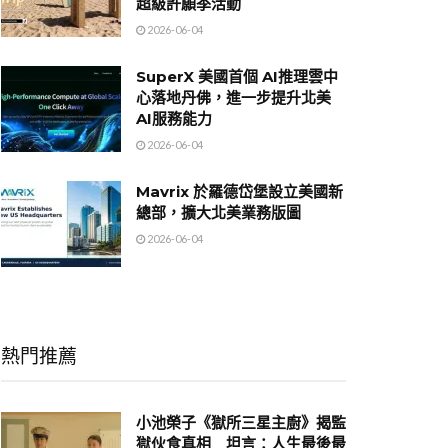
超級許願季活動
2026-06-04
SuperX 美國首個 AI推理雲中
心落地丹佛，進一步提升北美
AI服務能力
2026-06-04
Mavrix 於羅德岱堡設立美國新
總部，擴大北美業務版圖
2026-06-04
熱門推薦
小池榮子《獄所三星主廚》揭監
獄伙食真相 坦言：人生最後最