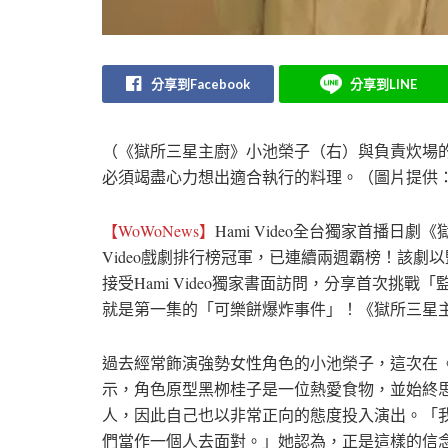
分享到Facebook
分享到LINE
（《獄所三星主廚》小池榮子（右）與負責炊場
必須竭盡心力想出適合執行的料理。（圖片提供：Ham
【WoWoNews】
Hami Video全台獨家首播日
Video戲劇排行榜冠軍，已連續兩週霸榜！該
接受Hami Video獨家書面訪問，分享首次
就是第一集的「可樂餅爆炸事件」！《獄所三星主廚
過去經常飾演強勢女性角色的小池榮子，這次在
示，角色原型黑栁桂子是一位熱愛食物，並始終
人，因此自己也以非常正向的態度投入演出。「
們當作一個人去面對。」她認為，正是這樣的信