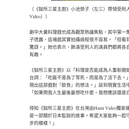
（《獄所三星主廚》小池榮子（左三）帶領受刑人
Video））
劇中大量料理戲也成為觀眾熱議焦點，其中第一
子透露，這場戲其實拍攝過程很不容易，「但看
驚訝。」她也表示，飾演受刑人的演員們都將各
有趣。
《獄所三星主廚》以「料理是否能成為人重新開
台詞：「吃飯不是為了等死，而是為了活下去。
現出這部戲對『飲食』的想法。」談到現實生活
「如果問我人生最後最想吃什麼，我想應該還是
得知《獄所三星主廚》在台灣由Hami Vide
是一部關於日本監獄的故事。希望大家能夠一起
步的模樣！」