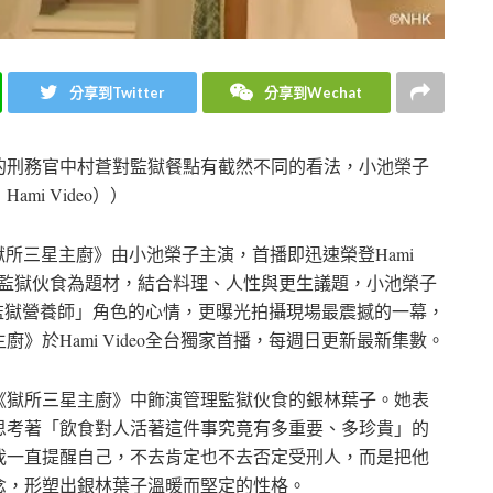
分享到Twitter
分享到Wechat
的刑務官中村蒼對監獄餐點有截然不同的看法，小池榮子
i Video））
劇《獄所三星主廚》由小池榮子主演，首播即迅速榮登Hami
劇以監獄伙食為題材，結合料理、人性與更生議題，小池榮子
挑戰「監獄營養師」角色的心情，更曝光拍攝現場最震撼的一幕，
》於Hami Video全台獨家首播，每週日更新最新集數。
《獄所三星主廚》中飾演管理監獄伙食的銀林葉子。她表
思考著「飲食對人活著這件事究竟有多重要、多珍貴」的
我一直提醒自己，不去肯定也不去否定受刑人，而是把他
念，形塑出銀林葉子溫暖而堅定的性格。