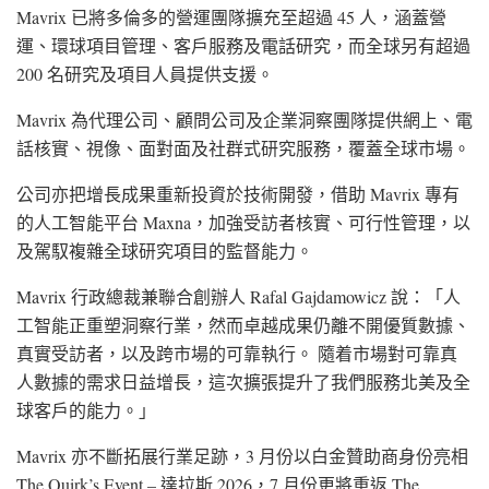
Mavrix 已將多倫多的營運團隊擴充至超過 45 人，涵蓋營
運、環球項目管理、客戶服務及電話研究，而全球另有超過
200 名研究及項目人員提供支援。
Mavrix 為代理公司、顧問公司及企業洞察團隊提供網上、電
話核實、視像、面對面及社群式研究服務，覆蓋全球市場。
公司亦把增長成果重新投資於技術開發，借助 Mavrix 專有
的人工智能平台 Maxna，加強受訪者核實、可行性管理，以
及駕馭複雜全球研究項目的監督能力。
Mavrix 行政總裁兼聯合創辦人 Rafal Gajdamowicz 說：「人
工智能正重塑洞察行業，然而卓越成果仍離不開優質數據、
真實受訪者，以及跨市場的可靠執行。 隨着市場對可靠真
人數據的需求日益增長，這次擴張提升了我們服務北美及全
球客戶的能力。」
Mavrix 亦不斷拓展行業足跡，3 月份以白金贊助商身份亮相
The Quirk’s Event – 達拉斯 2026，7 月份更將重返 The