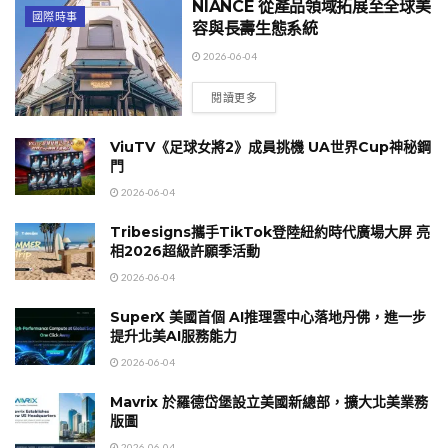
NIANCE 從產品領域拓展至全球美
國際時事
容與長壽生態系統
2026-06-04
閱讀更多
ViuTV《足球女將2》成員挑機 UA世界Cup神秘鋼
門
2026-06-04
Tribesigns攜手TikTok登陸紐約時代廣場大屏 亮
相2026超級許願季活動
2026-06-04
SuperX 美國首個 AI推理雲中心落地丹佛，進一步
提升北美AI服務能力
2026-06-04
Mavrix 於羅德岱堡設立美國新總部，擴大北美業務
版圖
2026-06-04