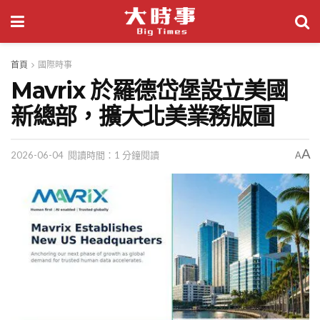
首頁
國際時事
Mavrix 於羅德岱堡設立美國
新總部，擴大北美業務版圖
A
2026-06-04
閱讀時間：1 分鐘閱讀
A