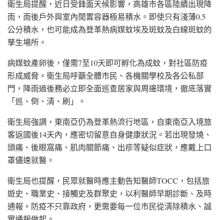
衛生局提醒，近日受鋒面天候影響，高雄市各區陸續出現降
雨，雨後戶外與室內閒置容器極易積水。即使只有淺薄0.5
公分積水，也可能成為登革熱病媒蚊埃及斑蚊及白線斑蚊的
孳生場所。
病媒蚊產卵後，僅需7至10天即可孵化為成蚊，對社區防疫
形成威脅。衛生局呼籲全體市民、各機關學校及各公私部
門，降雨過後務必立即全面巡查居家與周邊環境，徹底落實
「巡、倒、清、刷」。
衛生局強調，東南亞仍為登革熱流行地區，自東南亞入境旅
客返國後14天內，應密切留意自身健康狀況。若出現發燒、
頭痛、後眼窩痛、肌肉關節痛、出疹等疑似症狀，應戴上口
罩儘速就醫。
衛生局也提醒，民眾就醫時應主動告知醫師TOCC，包括旅
遊史、職業史、接觸史及群聚史，以利醫師早期診斷、及時
通報。防疫不只靠政府，更需要每一位市民從清除積水、誠
實通報做起。