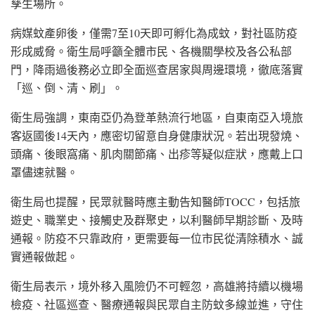
孳生場所。
病媒蚊產卵後，僅需7至10天即可孵化為成蚊，對社區防疫
形成威脅。衛生局呼籲全體市民、各機關學校及各公私部
門，降雨過後務必立即全面巡查居家與周邊環境，徹底落實
「巡、倒、清、刷」。
衛生局強調，東南亞仍為登革熱流行地區，自東南亞入境旅
客返國後14天內，應密切留意自身健康狀況。若出現發燒、
頭痛、後眼窩痛、肌肉關節痛、出疹等疑似症狀，應戴上口
罩儘速就醫。
衛生局也提醒，民眾就醫時應主動告知醫師TOCC，包括旅
遊史、職業史、接觸史及群聚史，以利醫師早期診斷、及時
通報。防疫不只靠政府，更需要每一位市民從清除積水、誠
實通報做起。
衛生局表示，境外移入風險仍不可輕忽，高雄將持續以機場
檢疫、社區巡查、醫療通報與民眾自主防蚊多線並進，守住