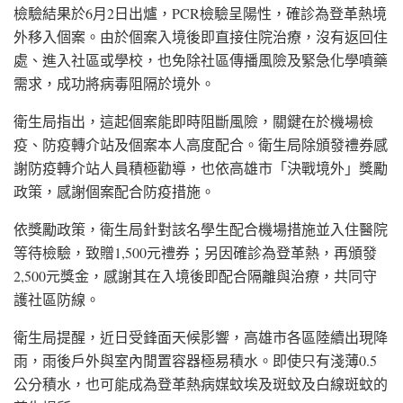
檢驗結果於6月2日出爐，PCR檢驗呈陽性，確診為登革熱境
外移入個案。由於個案入境後即直接住院治療，沒有返回住
處、進入社區或學校，也免除社區傳播風險及緊急化學噴藥
需求，成功將病毒阻隔於境外。
衛生局指出，這起個案能即時阻斷風險，關鍵在於機場檢
疫、防疫轉介站及個案本人高度配合。衛生局除頒發禮券感
謝防疫轉介站人員積極勸導，也依高雄市「決戰境外」獎勵
政策，感謝個案配合防疫措施。
依獎勵政策，衛生局針對該名學生配合機場措施並入住醫院
等待檢驗，致贈1,500元禮券；另因確診為登革熱，再頒發
2,500元獎金，感謝其在入境後即配合隔離與治療，共同守
護社區防線。
衛生局提醒，近日受鋒面天候影響，高雄市各區陸續出現降
雨，雨後戶外與室內閒置容器極易積水。即使只有淺薄0.5
公分積水，也可能成為登革熱病媒蚊埃及斑蚊及白線斑蚊的