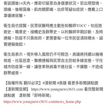
客返國後14天內，應密切留意自身健康狀況。若出現發燒、
頭痛、後眼窩痛、肌肉關節痛、出疹等疑似症狀，應戴上口
罩儘速就醫。
衛生局也提醒，民眾就醫時應主動告知醫師TOCC，包括旅
遊史、職業史、接觸史及群聚史，以利醫師早期診斷、及時
通報。防疫不只靠政府，更需要每一位市民從清除積水、誠
實通報做起。
衛生局表示，境外移入風險仍不可輕忽，高雄將持續以機場
檢疫、社區巡查、醫療通報與民眾自主防蚊多線並進，守住
城市防疫第一線，讓登革熱病毒不進社區、不擴散、不造成
群聚威脅。
【版權所有 翻印必究】#漾新聞 #高雄 看更多新聞請點選
【漾新聞官網】 https://www.youngnews3631.com 看完整新聞
請點選 漾新聞「即時新聞」
https://www.youngnews3631.com/news_home.php