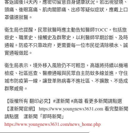
客返國後14天內，應密切留意自身健康狀況。若出現發燒、
頭痛、後眼窩痛、肌肉關節痛、出疹等疑似症狀，應戴上口
罩儘速就醫。
衛生局也提醒，民眾就醫時應主動告知醫師TOCC，包括旅
遊史、職業史、接觸史及群聚史，以利醫師早期診斷、及時
通報。防疫不只靠政府，更需要每一位市民從清除積水、誠
實通報做起。
衛生局表示，境外移入風險仍不可輕忽，高雄將持續以機場
檢疫、社區巡查、醫療通報與民眾自主防蚊多線並進，守住
城市防疫第一線，讓登革熱病毒不進社區、不擴散、不造成
群聚威脅。
【版權所有 翻印必究】#漾新聞 #高雄 看更多新聞請點選
【漾新聞官網】 https://www.youngnews3631.com 看完整新聞
請點選 漾新聞「即時新聞」
https://www.youngnews3631.com/news_home.php