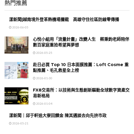
熱門推薦
漾新聞|越南境外登革熱機場攔截 高雄守住社區防線零傳播
2026-06-05
心悅小組用「流量計畫」改變人生 蔡秉鈞老師陪伴
數百家庭重拾希望與夢想
2026-05-25
赴日必買 Top 10 日本面膜推薦：Loft Cosme 重
點推薦、毛孔救星全上榜
2026-01-30
FX8交易所：以技術與生態創新驅動全球數字資產交
易新格局
2026-01-04
漾新聞｜邱于軒追大寮回饋金 陳其邁談去向先拚市政
2026-05-21