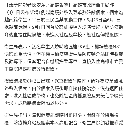
【漾新聞記者陳雯萍／高雄報導】高雄市政府衛生局昨
（4）日公布新增1例越南境外移入登革熱確診個案，個案為
越南籍學生，平日於三民區某餐廳工作，5月25日至6月1日
返越南休假，6月1日回台於高雄機場入境時發燒，經防疫轉
介後直接住院隔離，未進入社區及學校，無社區傳播風險。
衛生局表示，該名學生入境時體溫達38.6度，機場檢疫NS1
快篩雖為陰性，但在機場檢疫與衛生局防疫轉介站即時攔截
及勸導下，個案配合自機場搭乘專車，直接入住高雄市立民
生醫院隔離病房等待檢驗。
檢驗結果於6月2日出爐，PCR檢驗呈陽性，確診為登革熱境
外移入個案。由於個案入境後即直接住院治療，沒有返回住
處、進入社區或學校，也免除社區傳播風險及緊急化學噴藥
需求，成功將病毒阻隔於境外。
衛生局指出，這起個案能即時阻斷風險，關鍵在於機場檢
疫、防疫轉介站及個案本人高度配合。衛生局除頒發禮券感