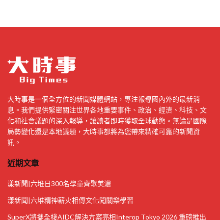
大時事是一個全方位的新聞媒體網站，專注報導國內外的最新消
息。我們提供緊密關注世界各地重要事件、政治、經濟、科技、文
化和社會議題的深入報導，讓讀者即時獲取全球動態。無論是國際
局勢變化還是本地議題，大時事都將為您帶來精確可靠的新聞資
訊。
近期文章
漾新聞|六堆日300名學童齊聚美濃
漾新聞|六堆精神薪火相傳文化闖關樂學習
SuperX將攜全棧AIDC解決方案亮相Interop Tokyo 2026 重磅推出