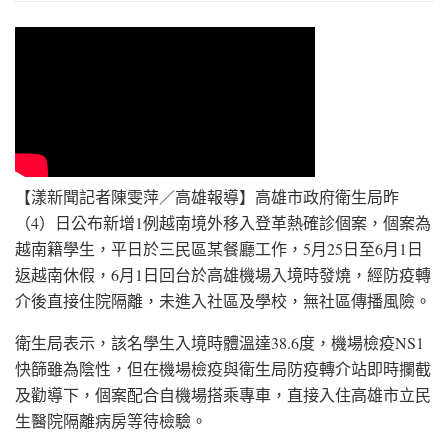
【漾新聞記者陳雯萍／高雄報導】高雄市政府衛生局昨
（4）日公布新增1例越南境外移入登革熱確診個案，個案為
越南籍學生，平日於三民區某餐廳工作，5月25日至6月1日
返越南休假，6月1日回台於高雄機場入境時發燒，經防疫轉
介後直接住院隔離，未進入社區及學校，無社區傳播風險。
衛生局表示，該名學生入境時體溫達38.6度，機場檢疫NS1
快篩雖為陰性，但在機場檢疫與衛生局防疫轉介站即時攔截
及勸導下，個案配合自機場搭乘專車，直接入住高雄市立民
生醫院隔離病房等待檢驗。