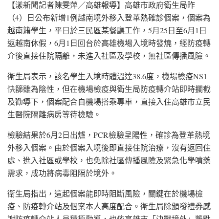
【漾新聞記者陳雯萍／高雄報導】高雄市政府衛生局昨
（4）日公布新增1例越南境外移入登革熱確診個案，個案為
越南籍學生，平日於三民區某餐廳工作，5月25日至6月1日
返越南休假，6月1日回台於高雄機場入境時發燒，經防疫轉
介後直接住院隔離，未進入社區及學校，無社區傳播風險。
衛生局表示，該名學生入境時體溫達38.6度，機場檢疫NS1
快篩雖為陰性，但在機場檢疫與衛生局防疫轉介站即時攔截
及勸導下，個案配合自機場搭乘專車，直接入住高雄市立民
生醫院隔離病房等待檢驗。
檢驗結果於6月2日出爐，PCR檢驗呈陽性，確診為登革熱境
外移入個案。由於個案入境後即直接住院治療，沒有返回住
處、進入社區或學校，也免除社區傳播風險及緊急化學噴藥
需求，成功將病毒阻隔於境外。
衛生局指出，這起個案能即時阻斷風險，關鍵在於機場檢
疫、防疫轉介站及個案本人高度配合。衛生局除頒發禮券感
謝防疫轉介站人員積極勸導，也依高雄市「決戰境外」獎勵