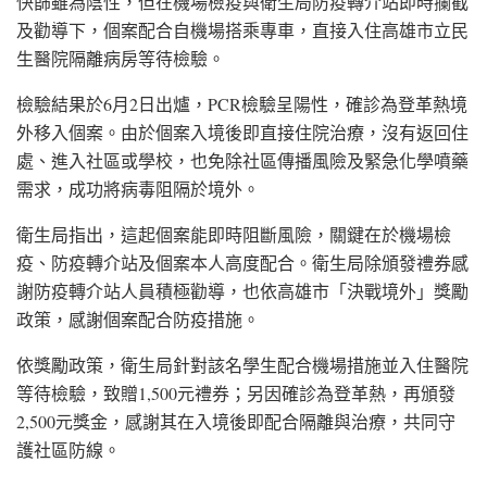
快篩雖為陰性，但在機場檢疫與衛生局防疫轉介站即時攔截
及勸導下，個案配合自機場搭乘專車，直接入住高雄市立民
生醫院隔離病房等待檢驗。
檢驗結果於6月2日出爐，PCR檢驗呈陽性，確診為登革熱境
外移入個案。由於個案入境後即直接住院治療，沒有返回住
處、進入社區或學校，也免除社區傳播風險及緊急化學噴藥
需求，成功將病毒阻隔於境外。
衛生局指出，這起個案能即時阻斷風險，關鍵在於機場檢
疫、防疫轉介站及個案本人高度配合。衛生局除頒發禮券感
謝防疫轉介站人員積極勸導，也依高雄市「決戰境外」獎勵
政策，感謝個案配合防疫措施。
依獎勵政策，衛生局針對該名學生配合機場措施並入住醫院
等待檢驗，致贈1,500元禮券；另因確診為登革熱，再頒發
2,500元獎金，感謝其在入境後即配合隔離與治療，共同守
護社區防線。