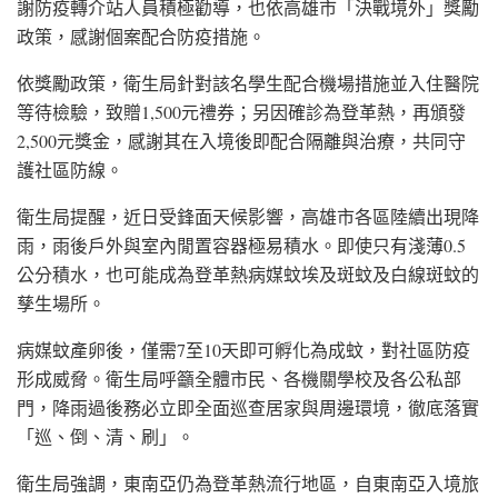
謝防疫轉介站人員積極勸導，也依高雄市「決戰境外」獎勵
政策，感謝個案配合防疫措施。
依獎勵政策，衛生局針對該名學生配合機場措施並入住醫院
等待檢驗，致贈1,500元禮券；另因確診為登革熱，再頒發
2,500元獎金，感謝其在入境後即配合隔離與治療，共同守
護社區防線。
衛生局提醒，近日受鋒面天候影響，高雄市各區陸續出現降
雨，雨後戶外與室內閒置容器極易積水。即使只有淺薄0.5
公分積水，也可能成為登革熱病媒蚊埃及斑蚊及白線斑蚊的
孳生場所。
病媒蚊產卵後，僅需7至10天即可孵化為成蚊，對社區防疫
形成威脅。衛生局呼籲全體市民、各機關學校及各公私部
門，降雨過後務必立即全面巡查居家與周邊環境，徹底落實
「巡、倒、清、刷」。
衛生局強調，東南亞仍為登革熱流行地區，自東南亞入境旅