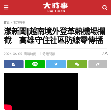
首頁
地方時事
漾新聞|越南境外登革熱機場攔
截 高雄守住社區防線零傳播
A
2026-06-05
閱讀時間：1 分鐘閱讀
A