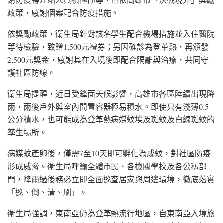
政策，感謝個案配合防疫措施。
依獎勵政策，衛生局針對該名學生配合機場措施並入住醫院
等待檢驗，致贈1,500元禮券；另因確診為登革熱，再頒發
2,500元獎金，感謝其在入境後即配合隔離與治療，共同守
護社區防線。
衛生局提醒，近日受鋒面天候影響，高雄市各區陸續出現降
雨，雨後戶外與室內閒置容器極易積水。即使只有淺薄0.5
公分積水，也可能成為登革熱病媒蚊埃及斑蚊及白線斑蚊的
孳生場所。
病媒蚊產卵後，僅需7至10天即可孵化為成蚊，對社區防疫
形成威脅。衛生局呼籲全體市民、各機關學校及各公私部
門，降雨過後務必立即全面巡查居家與周邊環境，徹底落實
「巡、倒、清、刷」。
衛生局強調，東南亞仍為登革熱流行地區，自東南亞入境旅