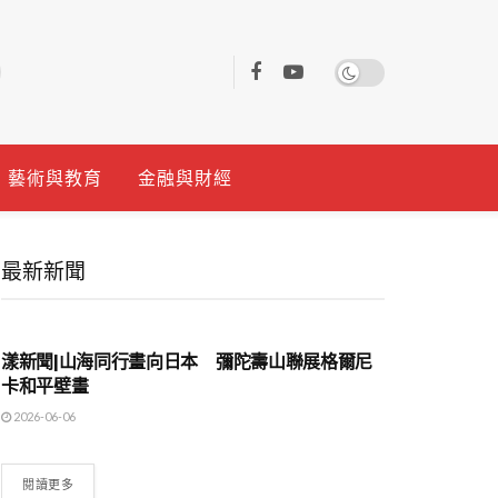
藝術與教育
金融與財經
最新新聞
地方時事
漾新聞|山海同行畫向日本 彌陀壽山聯展格爾尼
卡和平壁畫
2026-06-06
閱讀更多