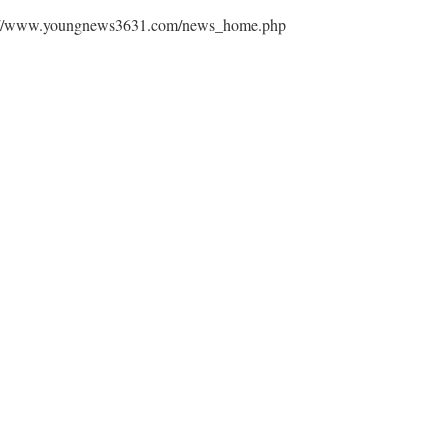
ngnews3631.com/news_home.php⁠