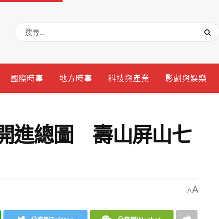
國際時事
地方時事
科技與產業
影劇與娛樂
夢開進總圖 壽山屏山七
A
A