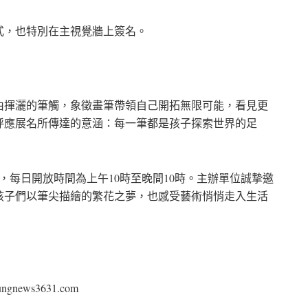
式，也特別在主視覺牆上簽名。
由揮灑的筆觸，象徵畫筆帶領自己開拓無限可能，看見更
呼應展名所傳達的意涵：每一筆都是孩子探索世界的足
，每日開放時間為上午10時至晚間10時。主辦單位誠摯邀
孩子們以筆尖描繪的繁花之夢，也感受藝術悄悄走入生活
ews3631.com⁠