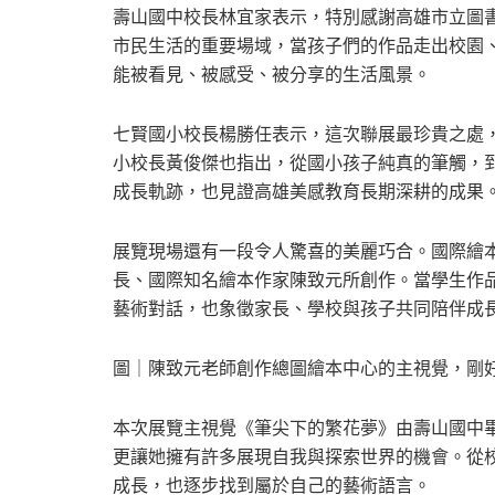
壽山國中校長林宜家表示，特別感謝高雄市立圖
市民生活的重要場域，當孩子們的作品走出校園
能被看見、被感受、被分享的生活風景。
七賢國小校長楊勝任表示，這次聯展最珍貴之處
小校長黃俊傑也指出，從國小孩子純真的筆觸，
成長軌跡，也見證高雄美感教育長期深耕的成果
展覽現場還有一段令人驚喜的美麗巧合。國際繪
長、國際知名繪本作家陳致元所創作。當學生作
藝術對話，也象徵家長、學校與孩子共同陪伴成
圖｜陳致元老師創作總圖繪本中心的主視覺，剛
本次展覽主視覺《筆尖下的繁花夢》由壽山國中
更讓她擁有許多展現自我與探索世界的機會。從
成長，也逐步找到屬於自己的藝術語言。