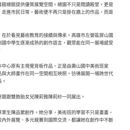
書館總館提供優質展覽空間。總圖不只是閱讀殿堂，更是
、走進市民日常，藝術便不再只是掛在牆上的作品，而是
，在於看見藝術教育的接續與傳承。高雄市左營區屏山國
到國中學生逐漸成熟的創作語言，觀眾能在同一展場感受
。
本中心原有主視覺背板作品，正是由壽山國中美術班家
品與大師畫作在同一空間相互映照，彷彿展開一場跨世代
長。
好跟跟雙胞胎女兒陳莉雅陳莉紗一同展出。
畢業生陳品縈創作。她分享，美術班的學習不只是畫畫，
校內外展覽、多元競賽到國際交流，都讓她在創作中不斷