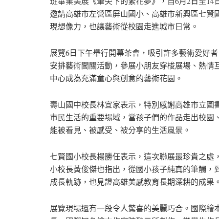
班畢業美展《筆尖下的繁花夢》，自6月2日至1
邀請高雄市左營區屏山國小、高雄市新興區七賢
現想像力，也讓藝術從校園走進城市日常。
展覽6日下午舉行開幕茶會，吸引許多藝術愛好
安排藝術闖關活動，參展小朋友穿梭展場、熱情
中心成為充滿童心與創意的藝術花園。
壽山國中校長林宜家表示，特別感謝高雄市立圖
市民生活的重要場域，當孩子們的作品走出校園
能被看見、被感受、被分享的生活風景。
七賢國小校長楊勝任表示，這次聯展最珍貴之處
小校長黃俊傑也指出，從國小孩子純真的筆觸，
成長軌跡，也見證高雄美感教育長期深耕的成果
展覽現場還有一段令人驚喜的美麗巧合。國際繪