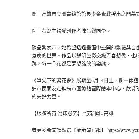
圖｜高雄市立圖書總館館長李金鴦教授出席開幕
圖｜右為主視覺創作者陳品縈同學。
陳品縈表示，她希望透過畫面中盛開的繁花與自
寬廣的世界。作品以鮮明色彩交織青春想像，也
跡，每一朵花都是夢想綻放的姿態。
《筆尖下的繁花夢》展期至6月14日止，週一休館
請市民朋友走進高市圖總館國際繪本中心，欣賞
的美好力量。
【版權所有 翻印必究】#漾新聞 #高雄
看更多新聞請點選【漾新聞官網】 https://www.youngn