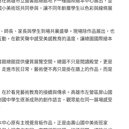
4日在高雄市立圖書館總館地下一樓國際繪本中心展出，並
國小美術班共同參與，讓不同年齡層學生以色彩與線條展
者、師長、家長與學生到場共襄盛舉。現場除作品展出，也
互動，在歡笑聲中感受美感教育的溫度，讓總圖國際繪本
書館總館提供優質展覽空間。總圖不只是閱讀殿堂，更是
、走進市民日常，藝術便不再只是掛在牆上的作品，而是
，在於看見藝術教育的接續與傳承。高雄市左營區屏山國
到國中學生逐漸成熟的創作語言，觀眾能在同一展場感受
。
本中心原有主視覺背板作品，正是由壽山國中美術班家