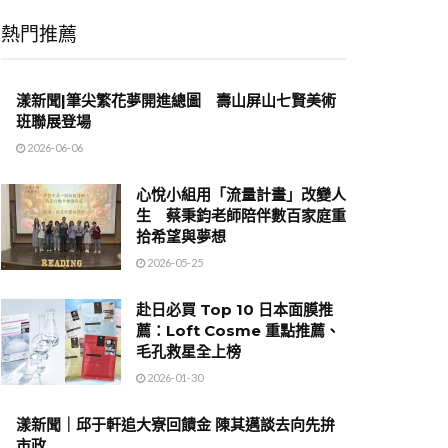
熱門推薦
漾新聞|筆尖繁花夢開進總圖 壽山屏山七賢美術
班聯展登場
2026-06-06
心悅小組用「流量計畫」改變人
生 蔡秉鈞老師陪伴數百家庭重
拾希望與夢想
2026-05-25
赴日必買 Top 10 日本面膜推
薦：Loft Cosme 重點推薦、
毛孔救星全上榜
2026-01-30
漾新聞｜邱于軒追大寮回饋金 陳其邁談去向先拚
市政