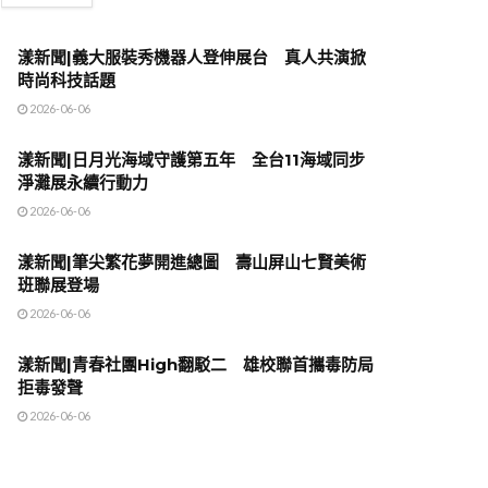
漾新聞|義大服裝秀機器人登伸展台 真人共演掀
時尚科技話題
2026-06-06
漾新聞|日月光海域守護第五年 全台11海域同步
淨灘展永續行動力
2026-06-06
漾新聞|筆尖繁花夢開進總圖 壽山屏山七賢美術
班聯展登場
2026-06-06
漾新聞|青春社團High翻駁二 雄校聯首攜毒防局
拒毒發聲
2026-06-06