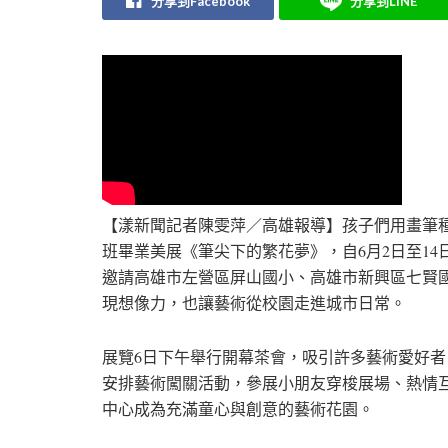
分享到Facebook
分享到LINE
【漾新聞記者陳雯萍／高雄報導】孩子們用畫筆
班畢業美展《筆尖下的繁花夢》，自6月2日至1
邀請高雄市左營區屏山國小、高雄市新興區七賢
現想像力，也讓藝術從校園走進城市日常。
展覽6日下午舉行開幕茶會，吸引許多藝術愛好
安排藝術闖關活動，參展小朋友穿梭展場、熱情
中心成為充滿童心與創意的藝術花園。