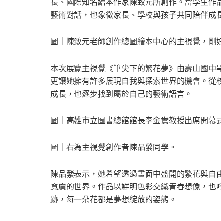
長、國際知名繪本作家陳致元所創作。當學生作
藝術對話，也象徵家長、學校與孩子共同陪伴成
圖｜陳致元老師創作總圖繪本中心的主視覺，剛
本次展覽主視覺《筆尖下的繁花夢》由壽山國中
更讓她擁有許多展現自我與探索世界的機會。從
成長，也逐步找到屬於自己的藝術語言。
圖｜高雄市立圖書總館館長李金鴦教授出席開幕
圖｜右為主視覺創作者陳品縈同學。
陳品縈表示，她希望透過畫面中盛開的繁花與自
寬廣的世界。作品以鮮明色彩交織青春想像，也
跡，每一朵花都是夢想綻放的姿態。