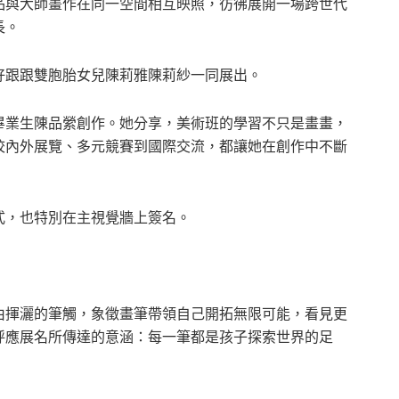
品與大師畫作在同一空間相互映照，彷彿展開一場跨世代
長。
好跟跟雙胞胎女兒陳莉雅陳莉紗一同展出。
畢業生陳品縈創作。她分享，美術班的學習不只是畫畫，
校內外展覽、多元競賽到國際交流，都讓她在創作中不斷
式，也特別在主視覺牆上簽名。
由揮灑的筆觸，象徵畫筆帶領自己開拓無限可能，看見更
呼應展名所傳達的意涵：每一筆都是孩子探索世界的足