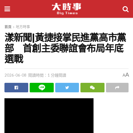
首頁
地方時事
漾新聞|黃捷接掌民進黨高市黨
部 首創主委聯誼會布局年底
選戰
A
2026-06-08
閱讀時間：1 分鐘閱讀
A