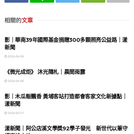
相關的
文章
地方時事
影｜華南39年國際基金捐贈300多顆照亮公益路｜漾
新聞
2026-06-08
地方時事
《微光成炬》 沐光隨札｜晨間雨露
2026-06-08
地方時事
影｜木瓜粄飄香 黃埔客站打造都會客家文化新據點｜
漾新聞
2026-06-07
地方時事
漾新聞｜阿公店溪文學獎92學子發光 新世代以筆守