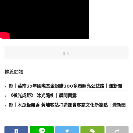
廣告
推薦閱讀
影｜華南39年國際基金捐贈300多顆照亮公益路｜漾新聞
《微光成炬》 沐光隨札｜晨間雨露
影｜木瓜粄飄香 黃埔客站打造都會客家文化新據點｜漾新聞