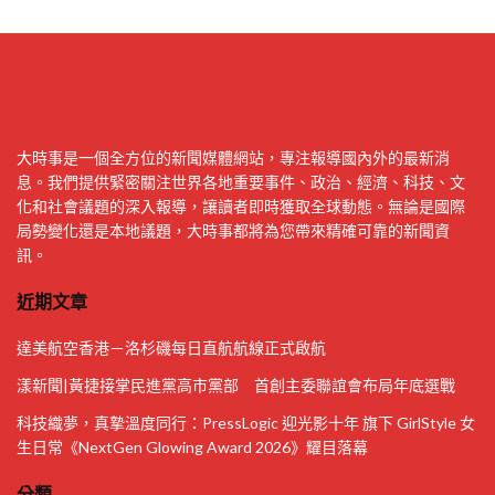
大時事是一個全方位的新聞媒體網站，專注報導國內外的最新消
息。我們提供緊密關注世界各地重要事件、政治、經濟、科技、文
化和社會議題的深入報導，讓讀者即時獲取全球動態。無論是國際
局勢變化還是本地議題，大時事都將為您帶來精確可靠的新聞資
訊。
近期文章
達美航空香港－洛杉磯每日直航航線正式啟航
漾新聞|黃捷接掌民進黨高市黨部 首創主委聯誼會布局年底選戰
科技織夢，真摯溫度同行：PressLogic 迎光影十年 旗下 GirlStyle 女
生日常《NextGen Glowing Award 2026》耀目落幕
分類