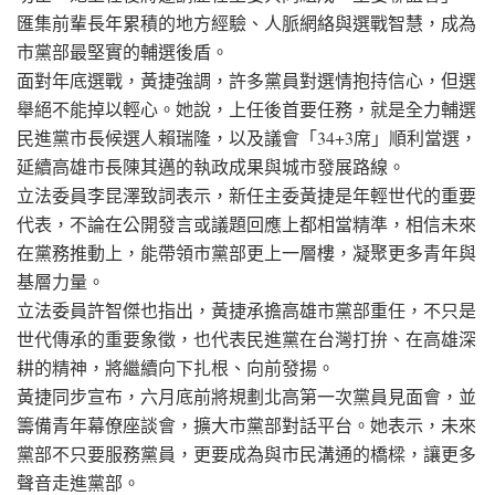
匯集前輩長年累積的地方經驗、人脈網絡與選戰智慧，成為
市黨部最堅實的輔選後盾。
面對年底選戰，黃捷強調，許多黨員對選情抱持信心，但選
舉絕不能掉以輕心。她說，上任後首要任務，就是全力輔選
民進黨市長候選人賴瑞隆，以及議會「34+3席」順利當選，
延續高雄市長陳其邁的執政成果與城市發展路線。
立法委員李昆澤致詞表示，新任主委黃捷是年輕世代的重要
代表，不論在公開發言或議題回應上都相當精準，相信未來
在黨務推動上，能帶領市黨部更上一層樓，凝聚更多青年與
基層力量。
立法委員許智傑也指出，黃捷承擔高雄市黨部重任，不只是
世代傳承的重要象徵，也代表民進黨在台灣打拚、在高雄深
耕的精神，將繼續向下扎根、向前發揚。
黃捷同步宣布，六月底前將規劃北高第一次黨員見面會，並
籌備青年幕僚座談會，擴大市黨部對話平台。她表示，未來
黨部不只要服務黨員，更要成為與市民溝通的橋樑，讓更多
聲音走進黨部。