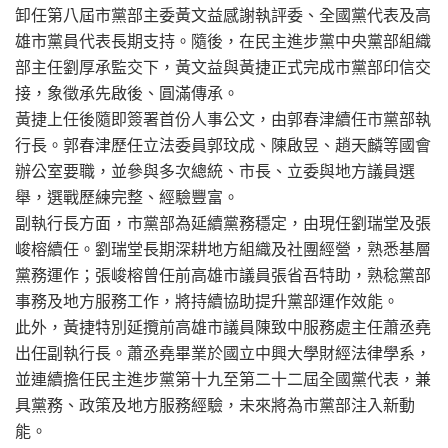
卸任第八屆市黨部主委黃文益感謝執評委、全國黨代表及高
雄市黨員代表長期支持。隨後，在民主進步黨中央黨部組織
部主任劉厚承監交下，黃文益與黃捷正式完成市黨部印信交
接，象徵承先啟後、圓滿傳承。
黃捷上任後隨即簽署首份人事公文，由郭春津續任市黨部執
行長。郭春津歷任立法委員郭玟成、陳啟昱、趙天麟等國會
辦公室要職，並參與多次總統、市長、立委與地方議員選
舉，選戰歷練完整、經驗豐富。
副執行長方面，市黨部為延續黨務穩定，由現任劉瑞堂及張
峻榕續任。劉瑞堂長期深耕地方組織及社團經營，熟悉基層
黨務運作；張峻榕曾任前高雄市議員張省吾特助，熟稔黨部
事務及地方服務工作，將持續協助提升黨部運作效能。
此外，黃捷特別延攬前高雄市議員陳致中服務處主任蕭丞堯
出任副執行長。蕭丞堯畢業於國立中興大學財經法律學系，
並連續擔任民主進步黨第十九至第二十二屆全國黨代表，兼
具黨務、政策及地方服務經驗，未來將為市黨部注入新動
能。