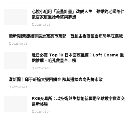
心悅小組用「流量計畫」改變人生 蔡秉鈞老師陪伴
數百家庭重拾希望與夢想
2026-05-25
漾新聞|黃捷接掌民進黨高市黨部 首創主委聯誼會布局年底選戰
2026-06-08
赴日必買 Top 10 日本面膜推薦：Loft Cosme 重
點推薦、毛孔救星全上榜
2026-01-30
漾新聞｜邱于軒追大寮回饋金 陳其邁談去向先拚市政
2026-05-21
FX8交易所：以技術與生態創新驅動全球數字資產交
易新格局
2026-01-04