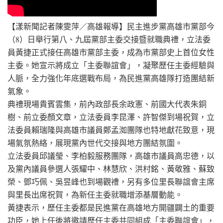
【漾新聞記者陳雯萍／高雄報導】民主進步黨高雄市黨部今
（8）日舉行第八、九屆黨部主委交接暨就職典禮，立法委
員黃捷正式接任高雄市黨部主委，成為市黨部史上首位女性
主委。她宣示將成立「主委聯誼會」，凝聚歷任主委經驗與
人脈，全力強化年底選戰布局，為民進黨高雄隊打造團結新
氣象。
典禮現場貴賓雲集，前內政部長余政憲、前國大代表朱銅
樹、前立委顏文章，立法委員李昆澤、許智傑到場祝賀，立
法委員賴瑞隆與高雄市議員鄭孟洳團隊也特地獻花致意，現
場氣氛熱絡，展現黨內世代交接與地方團結氛圍。
立法委員邱議瑩、李柏毅服務團隊，高雄市議員高忠德，以
及黨內議員參選人張耀中、林慧欣、洪村銘、黃敬雅、蘇致
榮、鄧巧佩、吳昱峰也到場觀禮，另有多位里長聯誼會主席
與里長出席祝賀，為新任主委就職增添基層動能。
黃捷表示，歷任主委都是民進黨在高雄地方開疆闢土的重要
功臣，她上任後將邀請歷任主委共同組成「主委聯誼會」，