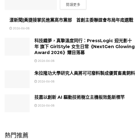
閱讀更多
漾新聞|黃捷接掌民進黨高市黨部 首創主委聯誼會布局年底選戰
2026-06-08
科技織夢，真摯溫度同行：PressLogic 迎光影十
年 旗下 GirlStyle 女生日常《NextGen Glowing
Award 2026》耀目落幕
2026-06-08
朱拉隆功大學研究人員將可可廢料製成優質畜禽飼料
2026-06-08
技嘉以創新 AI 驅動技術樹立主機板效能新標竿
2026-06-08
熱門推薦