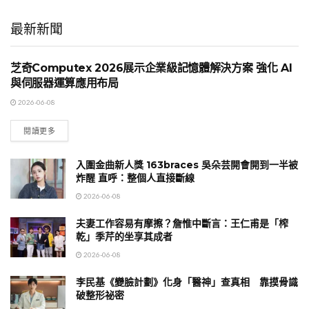
最新新聞
芝奇Computex 2026展示企業級記憶體解決方案 強化 AI
國際時事
與伺服器運算應用布局
2026-06-08
閱讀更多
入圍金曲新人獎 163braces 吳朵芸開會開到一半被
炸醒 直呼：整個人直接斷線
2026-06-08
夫妻工作容易有摩擦？詹惟中斷言：王仁甫是「榨
乾」季芹的坐享其成者
2026-06-08
李民基《變臉計劃》化身「醫神」查真相 靠摸骨識
破整形祕密