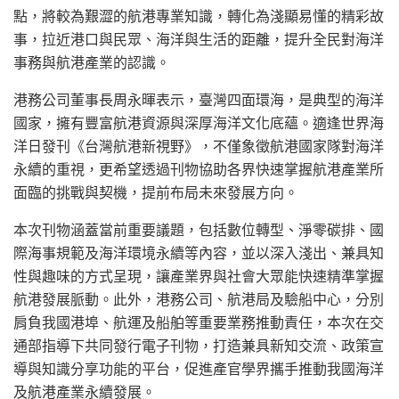
點，將較為艱澀的航港專業知識，轉化為淺顯易懂的精彩故
事，拉近港口與民眾、海洋與生活的距離，提升全民對海洋
事務與航港產業的認識。
港務公司董事長周永暉表示，臺灣四面環海，是典型的海洋
國家，擁有豐富航港資源與深厚海洋文化底蘊。適逢世界海
洋日發刊《台灣航港新視野》，不僅象徵航港國家隊對海洋
永續的重視，更希望透過刊物協助各界快速掌握航港產業所
面臨的挑戰與契機，提前布局未來發展方向。
本次刊物涵蓋當前重要議題，包括數位轉型、淨零碳排、國
際海事規範及海洋環境永續等內容，並以深入淺出、兼具知
性與趣味的方式呈現，讓產業界與社會大眾能快速精準掌握
航港發展脈動。此外，港務公司、航港局及驗船中心，分別
肩負我國港埠、航運及船舶等重要業務推動責任，本次在交
通部指導下共同發行電子刊物，打造兼具新知交流、政策宣
導與知識分享功能的平台，促進產官學界攜手推動我國海洋
及航港產業永續發展。