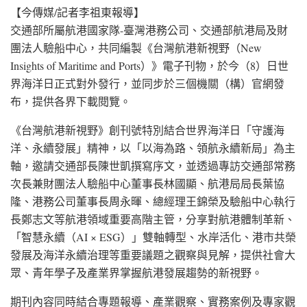
【今傳媒/記者李祖東報導】
交通部所屬航港國家隊-臺灣港務公司、交通部航港局及財
團法人驗船中心，共同編製《台灣航港新視野（New
Insights of Maritime and Ports）》電子刊物，於今（8）日世
界海洋日正式對外發行，並同步於三個機關（構）官網發
布，提供各界下載閱覽。
《台灣航港新視野》創刊號特別結合世界海洋日「守護海
洋、永續發展」精神，以「以海為路、領航永續新局」為主
軸，邀請交通部長陳世凱撰寫序文，並透過專訪交通部常務
次長兼財團法人驗船中心董事長林國顯、航港局局長葉協
隆、港務公司董事長周永暉、總經理王錦榮及驗船中心執行
長鄭志文等航港領域重要高階主管，分享對航港體制革新、
「智慧永續（AI × ESG）」雙軸轉型、水岸活化、港市共榮
發展及海洋永續治理等重要議題之觀察與見解，提供社會大
眾、青年學子及產業界掌握航港發展趨勢的新視野。
期刊內容同時結合專題報導、產業觀察、實務案例及專家觀