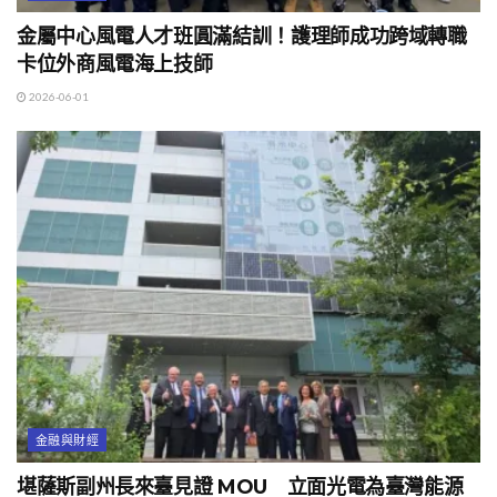
金屬中心風電人才班圓滿結訓！護理師成功跨域轉職
卡位外商風電海上技師
2026-06-01
金融與財經
堪薩斯副州長來臺見證 MOU 立面光電為臺灣能源