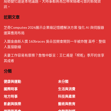
局勢變化還是本地議題，大時事都將為您帶來精確可靠的新聞資
訊。
近期文章
芝奇Computex 2026展示企業級記憶體解決方案 強化 AI 與伺服器
運算應用布局
入圍金曲新人獎 163braces 吳朵芸開會開到一半被炸醒 直呼：整個
人直接斷線
夫妻工作容易有摩擦？詹惟中斷言：王仁甫是「榨乾」季芹的坐享
其成者
分類
健康與運動
未分類
國際時事
生活與消費
地方時事
科技與產業
影劇與娛樂
藝術與教育