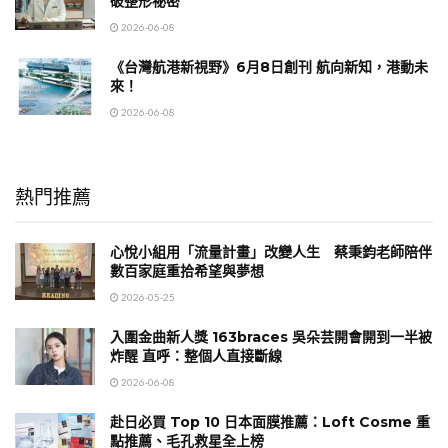
破整形祕密
2026-06-08
《台灣航港新視野》6月8日創刊 航向新知，港動未
來！
2026-06-08
熱門推薦
心悅小組用「流量計畫」改變人生 蔡秉鈞老師陪伴
數百家庭重拾希望與夢想
2026-05-25
入圍金曲新人獎 163braces 吳朵芸開會開到一半被
炸醒 直呼：整個人直接斷線
2026-06-08
赴日必買 Top 10 日本面膜推薦：Loft Cosme 重
點推薦、毛孔救星全上榜