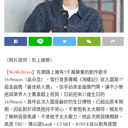
（照片提供：形上娛樂）
【WoWoNews】
在網路上擁有5千萬聲量的創作歌手
163braces（吳朵芸），發行首張專輯《海螺記》就入圍第37
屆金曲獎「最佳新人獎」，信手拈來金曲獎門票，讓不少樂
迷與業界人士驚喜獻上祝賀！日前迎來27歲生日的
163braces，直呼此次入圍是最好的生日禮物，已超出原本預
期，因此對於得獎抱持平常心，不會抱有太大期待，親友也
了解她容易焦慮，不會給予太大壓力。她此次將與陳嫺靜、
高真 TRU、陳以諾Sarah、CJ MiT、JOYCE就以斯角逐獎