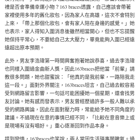
禮是否會準備幸運小物？163 braces透露，自己應該會帶著
家裡使用多年的舊化妝包，因為家人在高雄，這次不會特別
上來，「帶上那個化妝包，會有家人陪在身邊的感覺。」她
也表示，家人得知入圍消息後雖然相當開心，但也不忘提醒
她保持平常心，不要給自己太大壓力，畢竟能夠入圍已經遠
遠超出原本預期。
此外，男友李浩瑋第一時間興奮抱著她說恭喜，過去李浩瑋
也同樣入圍過金曲新人獎，因此163braces把他當「前輩」請
教很多問題，她也甜蜜說：「他真的是我前輩，一路陪我走
這一段。」面對外界關注，163braces坦言，自己過去較容易
受到網路留言影響，一句話可能困擾她一個星期，還會找男
友討論。她有感而發表示，男友曾經歷過許多一般人難以承
受的網路輿論，因此在面對壓力時，常能給予她不同角度的
建議。不過現在在意的事情已經不同，「比較在意音樂上或
是現場有沒有唱好。」重心逐漸回到作品本身。
提到戀情，163braces也笑說，兩人常因生活瑣事鬧脾氣。過