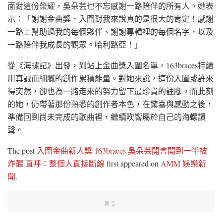
面對這份榮耀，吳朵芸也不忘感謝一路陪伴的所有人。她表
示：「謝謝金曲獎，入圍對我來說真的是很大的肯定！感謝
一路上幫助過我的每個夥伴、謝謝專輯裡的每個名字，以及
一路陪伴我成長的觀眾。哈利路亞！」
從《海螺記》出發，到站上金曲獎入圍名單，163braces持續
用真誠而細膩的創作累積能量。對她來說，這份入圍或許來
得突然，卻也為一路走來的努力留下最珍貴的註腳。而此刻
的她，仍帶著那份熟悉的創作者本色，在驚喜與感動之後，
準備回到尚未完成的歌曲裡，繼續吹響屬於自己的海螺讚
聲。
The post
入圍金曲新人獎 163braces 吳朵芸開會開到一半被
炸醒 直呼：整個人直接斷線
first appeared on
AMM 娛樂新
聞
.
廣告