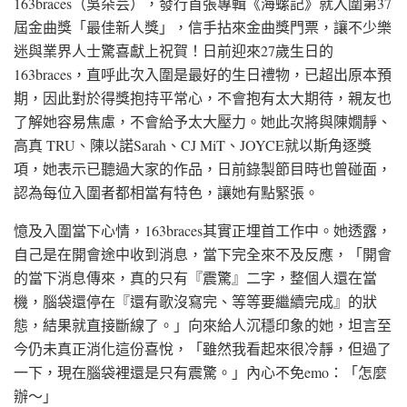
163braces（吳朵芸），發行首張專輯《海螺記》就入圍第37
屆金曲獎「最佳新人獎」，信手拈來金曲獎門票，讓不少樂
迷與業界人士驚喜獻上祝賀！日前迎來27歲生日的
163braces，直呼此次入圍是最好的生日禮物，已超出原本預
期，因此對於得獎抱持平常心，不會抱有太大期待，親友也
了解她容易焦慮，不會給予太大壓力。她此次將與陳嫺靜、
高真 TRU、陳以諾Sarah、CJ MiT、JOYCE就以斯角逐獎
項，她表示已聽過大家的作品，日前錄製節目時也曾碰面，
認為每位入圍者都相當有特色，讓她有點緊張。
憶及入圍當下心情，163braces其實正埋首工作中。她透露，
自己是在開會途中收到消息，當下完全來不及反應，「開會
的當下消息傳來，真的只有『震驚』二字，整個人還在當
機，腦袋還停在『還有歌沒寫完、等等要繼續完成』的狀
態，結果就直接斷線了。」向來給人沉穩印象的她，坦言至
今仍未真正消化這份喜悅，「雖然我看起來很冷靜，但過了
一下，現在腦袋裡還是只有震驚。」內心不免emo：「怎麼
辦～」