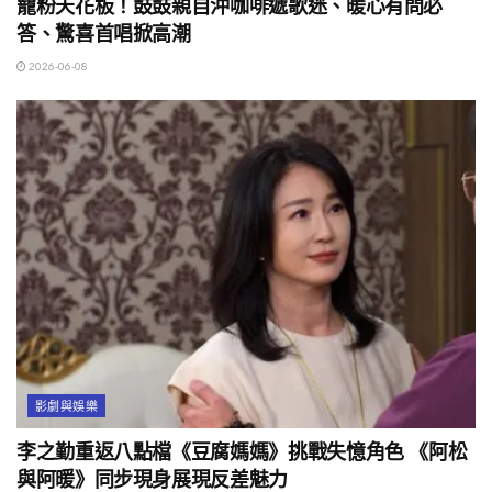
寵粉天花板！鼓鼓親自沖咖啡遞歌迷、暖心有問必
答、驚喜首唱掀高潮
2026-06-08
影劇與娛樂
李之勤重返八點檔《豆腐媽媽》挑戰失憶角色 《阿松
與阿暖》同步現身展現反差魅力