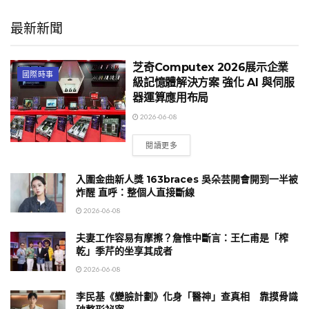
最新新聞
芝奇Computex 2026展示企業
國際時事
級記憶體解決方案 強化 AI 與伺服
器運算應用布局
2026-06-08
閱讀更多
入圍金曲新人獎 163braces 吳朵芸開會開到一半被
炸醒 直呼：整個人直接斷線
2026-06-08
夫妻工作容易有摩擦？詹惟中斷言：王仁甫是「榨
乾」季芹的坐享其成者
2026-06-08
李民基《變臉計劃》化身「醫神」查真相 靠摸骨識