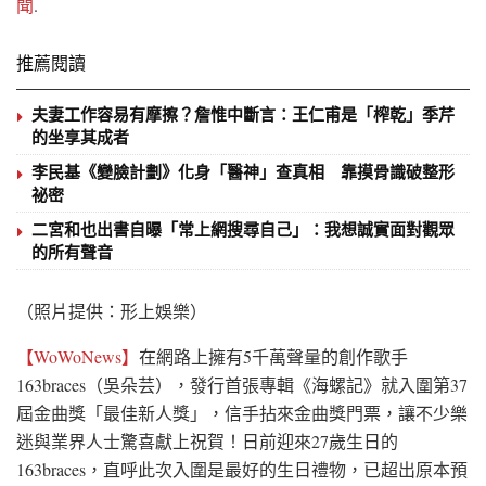
聞
.
推薦閱讀
夫妻工作容易有摩擦？詹惟中斷言：王仁甫是「榨乾」季芹
的坐享其成者
李民基《變臉計劃》化身「醫神」查真相 靠摸骨識破整形
祕密
二宮和也出書自曝「常上網搜尋自己」：我想誠實面對觀眾
的所有聲音
（照片提供：形上娛樂）
【WoWoNews】
在網路上擁有5千萬聲量的創作歌手
163braces（吳朵芸），發行首張專輯《海螺記》就入圍第37
屆金曲獎「最佳新人獎」，信手拈來金曲獎門票，讓不少樂
迷與業界人士驚喜獻上祝賀！日前迎來27歲生日的
163braces，直呼此次入圍是最好的生日禮物，已超出原本預