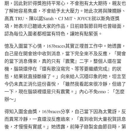
期，因此對於得獎抱持平常心，不會抱有太大期待，親友也
了解她容易焦慮，不會給予太大壓力。她此次將與陳嫺靜、
高真 TRU、陳以諾Sarah、CJ MiT、JOYCE就以斯角逐獎
項，她表示已聽過大家的作品，日前錄製節目時也曾碰面，
認為每位入圍者都相當有特色，讓她有點緊張。
憶及入圍當下心情，163braces其實正埋首工作中。她透露，
自己是在開會途中收到消息，當下完全來不及反應，「開會
的當下消息傳來，真的只有『震驚』二字，整個人還在當
機，腦袋還停在『還有歌沒寫完、等等要繼續完成』的狀
態，結果就直接斷線了。」向來給人沉穩印象的她，坦言至
今仍未真正消化這份喜悅，「雖然我看起來很冷靜，但過了
一下，現在腦袋裡還是只有震驚。」內心不免emo：「怎麼
辦～」
得知入圍金曲獎，163braces分享，自己當下因為太驚訝，反
而異常冷靜，一直還沒反應過來，「直到收到大量祝賀訊息
後，才慢慢有實感。」她透露，前陣子錄製金曲節目時，第