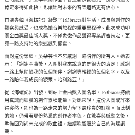
肯定來得如此快，也讓她對未來的音樂道路更有信心。
首張專輯《海螺記》凝聚了163braces對生活、成長與創作的
觀察與感受，也成為她音樂旅程的重要里程碑。此次成功叩
關金曲獎最佳新人獎，不僅象徵作品獲得專業評審肯定，更
讓一路支持她的樂迷感到振奮。
面對這份榮耀，吳朵芸也不忘感謝一路陪伴的所有人。她表
示：「謝謝金曲獎，入圍對我來說真的是很大的肯定！感謝
一路上幫助過我的每個夥伴、謝謝專輯裡的每個名字，以及
一路陪伴我成長的觀眾。哈利路亞！」
從《海螺記》出發，到站上金曲獎入圍名單，163braces持續
用真誠而細膩的創作累積能量。對她來說，這份入圍或許來
得突然，卻也為一路走來的努力留下最珍貴的註腳。而此刻
的她，仍帶著那份熟悉的創作者本色，在驚喜與感動之後，
準備回到尚未完成的歌曲裡，繼續吹響屬於自己的海螺讚
聲。