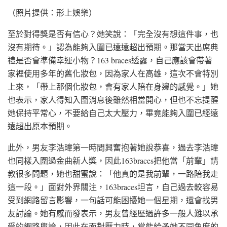
（照片提供：形上娛樂）
至於對得獎是否有信心？她笑說：「完全沒有想這件事，也
沒有期待。」認為能夠入圍已遠遠超出預期。那當天出席典
禮是否會準備幸運小物？163 braces透露，自己應該會帶著
家裡使用多年的舊化妝包，因為家人在高雄，這次不會特別
上來，「帶上那個化妝包，會有家人陪在身邊的感覺。」她
也表示，家人得知入圍消息後雖然相當開心，但也不忘提醒
她保持平常心，不要給自己太大壓力，畢竟能夠入圍已經遠
遠超出原本預期。
此外，男友李浩瑋第一時間興奮抱著她說恭喜，過去李浩瑋
也同樣入圍過金曲新人獎，因此163braces把他當「前輩」請
教很多問題，她也甜蜜說：「他真的是我前輩，一路陪我走
這一段。」面對外界關注，163braces坦言，自己過去較容易
受到網路留言影響，一句話可能困擾她一個星期，還會找男
友討論。她有感而發表示，男友曾經歷過許多一般人難以承
受的網路輿論，因此在面對壓力時，常能給予她不同角度的