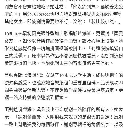
到魚會不會煮給她吃？她吐槽：「他沒釣到魚，屬於姜太公
型的。」另外163braces也坦言絕對無法接受男友拍MV時吻
其他女生，即使劇情需要也不行，笑說：「我比較小氣。」
163braces最初因亮眼外型加上歌唱影片爆紅，更獲封「國民
女友」，如今以音樂作品獲得金曲獎，談及心境上轉變，她
形容這感覺很像一塊塊拼圖逐漸被拼上，「有種慢慢填滿自
己的感覺。」原本以為作品不會這麼快被看見，沒想到這份
肯定來得如此快，也讓她對未來的音樂道路更有信心。
首張專輯《海螺記》凝聚了163braces對生活、成長與創作的
觀察與感受，也成為她音樂旅程的重要里程碑。此次成功叩
關金曲獎最佳新人獎，不僅象徵作品獲得專業評審肯定，更
讓一路支持她的樂迷感到振奮。
面對這份榮耀，吳朵芸也不忘感謝一路陪伴的所有人。她表
示：「謝謝金曲獎，入圍對我來說真的是很大的肯定！感謝
一路上幫助過我的每個夥伴、謝謝專輯裡的每個名字，以及