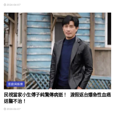
2026-06-07
影劇與娛樂
民視當家小生傅子純驚傳病逝！ 渡假返台爆急性血癌
送醫不治！
2026-06-07