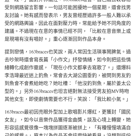
受到網路留言影響，一句話可能困擾她一個星期，還會找男
友討論。她有感而發表示，男友曾經歷過許多一般人難以承
受的網路輿論，因此在面對壓力時，常能給予她不同角度的
建議。不過現在在意的事情已經不同，「比較在意音樂上或
是現場有沒有唱好。」重心逐漸回到作品本身。
提到戀情，163braces也笑說，兩人常因生活瑣事鬧脾氣。過
去吵架時還會寫長篇「小作文」抒發情緒，如今則把這些情
緒轉化成創作靈感，「現在小作文都拿去寫歌了。」還爆料
李浩瑋最近迷上釣魚，常會去大湖公園垂釣，被問到男友釣
到魚會不會煮給她吃？她吐槽：「他沒釣到魚，屬於姜太公
型的。」另外163braces也坦言絕對無法接受男友拍MV時吻
其他女生，即使劇情需要也不行，笑說：「我比較小氣。」
163braces最初因亮眼外型加上歌唱影片爆紅，更獲封「國民
女友」，如今以音樂作品獲得金曲獎，談及心境上轉變，她
形容這感覺很像一塊塊拼圖逐漸被拼上，「有種慢慢填滿自
己的感覺。」原本以為作品不會這麼快被看見，沒想到這份