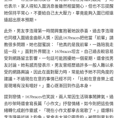
也表示，家人得知入圍消息後雖然相當開心，但也不忘提醒
她保持平常心，不要給自己太大壓力，畢竟能夠入圍已經遠
遠超出原本預期。
此外，男友李浩瑋第一時間興奮抱著她說恭喜，過去李浩瑋
也同樣入圍過金曲新人獎，因此163braces把他當「前輩」請
教很多問題，她也甜蜜說：「他真的是我前輩，一路陪我走
這一段。」面對外界關注，163braces坦言，自己過去較容易
受到網路留言影響，一句話可能困擾她一個星期，還會找男
友討論。她有感而發表示，男友曾經歷過許多一般人難以承
受的網路輿論，因此在面對壓力時，常能給予她不同角度的
建議。不過現在在意的事情已經不同，「比較在意音樂上或
是現場有沒有唱好。」重心逐漸回到作品本身。
提到戀情，163braces也笑說，兩人常因生活瑣事鬧脾氣。過
去吵架時還會寫長篇「小作文」抒發情緒，如今則把這些情
緒轉化成創作靈感，「現在小作文都拿去寫歌了。」還爆料
李浩瑋最近迷上釣魚，常會去大湖公園垂釣，被問到男友釣