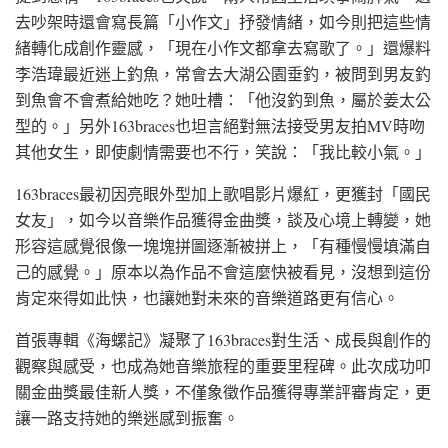
去吵架時還會寫長篇「小作文」抒發情緒，如今則把這些情
緒轉化成創作靈感，「現在小作文都拿去寫歌了。」還爆料
李浩瑋最近迷上釣魚，常會去大湖公園垂釣，被問到男友釣
到魚會不會煮給她吃？她吐槽：「他沒釣到魚，屬於姜太公
型的。」另外163braces也坦言絕對無法接受男友拍MV時吻
其他女生，即使劇情需要也不行，笑說：「我比較小氣。」
163braces最初因亮眼外型加上歌唱影片爆紅，更獲封「國民
女友」，如今以音樂作品獲得金曲獎，談及心境上轉變，她
形容這感覺很像一塊塊拼圖逐漸被拼上，「有種慢慢填滿自
己的感覺。」原本以為作品不會這麼快被看見，沒想到這份
肯定來得如此快，也讓她對未來的音樂道路更有信心。
首張專輯《海螺記》凝聚了163braces對生活、成長與創作的
觀察與感受，也成為她音樂旅程的重要里程碑。此次成功叩
關金曲獎最佳新人獎，不僅象徵作品獲得專業評審肯定，更
讓一路支持她的樂迷感到振奮。