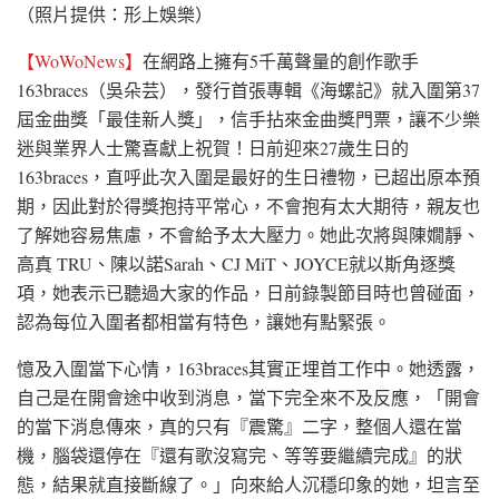
（照片提供：形上娛樂）
【WoWoNews】
在網路上擁有5千萬聲量的創作歌手
163braces（吳朵芸），發行首張專輯《海螺記》就入圍第37
屆金曲獎「最佳新人獎」，信手拈來金曲獎門票，讓不少樂
迷與業界人士驚喜獻上祝賀！日前迎來27歲生日的
163braces，直呼此次入圍是最好的生日禮物，已超出原本預
期，因此對於得獎抱持平常心，不會抱有太大期待，親友也
了解她容易焦慮，不會給予太大壓力。她此次將與陳嫺靜、
高真 TRU、陳以諾Sarah、CJ MiT、JOYCE就以斯角逐獎
項，她表示已聽過大家的作品，日前錄製節目時也曾碰面，
認為每位入圍者都相當有特色，讓她有點緊張。
憶及入圍當下心情，163braces其實正埋首工作中。她透露，
自己是在開會途中收到消息，當下完全來不及反應，「開會
的當下消息傳來，真的只有『震驚』二字，整個人還在當
機，腦袋還停在『還有歌沒寫完、等等要繼續完成』的狀
態，結果就直接斷線了。」向來給人沉穩印象的她，坦言至