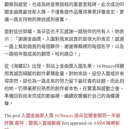
觀察與感受，也成為她音樂旅程的重要里程碑。此次成功叩
關金曲獎最佳新人獎，不僅象徵作品獲得專業評審肯定，更
讓一路支持她的樂迷感到振奮。
面對這份榮耀，吳朵芸也不忘感謝一路陪伴的所有人。她表
示：「謝謝金曲獎，入圍對我來說真的是很大的肯定！感謝
一路上幫助過我的每個夥伴、謝謝專輯裡的每個名字，以及
一路陪伴我成長的觀眾。哈利路亞！」
從《海螺記》出發，到站上金曲獎入圍名單，163braces持續
用真誠而細膩的創作累積能量。對她來說，這份入圍或許來
得突然，卻也為一路走來的努力留下最珍貴的註腳。而此刻
的她，仍帶著那份熟悉的創作者本色，在驚喜與感動之後，
準備回到尚未完成的歌曲裡，繼續吹響屬於自己的海螺讚
聲。
The post
入圍金曲新人獎 163braces 吳朵芸開會開到一半被
炸醒 直呼：整個人直接斷線
first appeared on
AMM 娛樂新