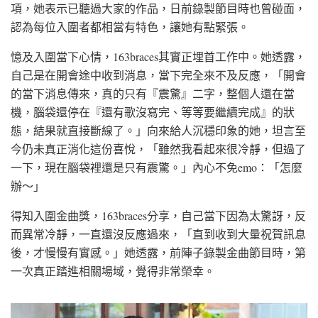
項，她表示已聽過大家的作品，日前錄製節目時也曾碰面，
認為每位入圍者都相當有特色，讓她有點緊張。
憶及入圍當下心情，163braces其實正埋首工作中。她透露，
自己是在開會途中收到消息，當下完全來不及反應，「開會
的當下消息傳來，真的只有『震驚』二字，整個人還在當
機，腦袋還停在『還有歌沒寫完、等等要繼續完成』的狀
態，結果就直接斷線了。」向來給人沉穩印象的她，坦言至
今仍未真正消化這份喜悅，「雖然我看起來很冷靜，但過了
一下，現在腦袋裡還是只有震驚。」內心不免emo：「怎麼
辦～」
得知入圍金曲獎，163braces分享，自己當下因為太驚訝，反
而異常冷靜，一直還沒反應過來，「直到收到大量祝賀訊息
後，才慢慢有實感。」她透露，前陣子錄製金曲節目時，第
一次真正踏進相關場域，覺得非常榮幸。