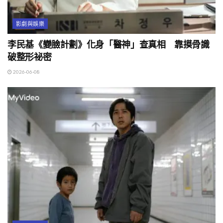
影劇與娛樂
李民基《變臉計劃》化身「醫神」查真相 靠摸骨識
破整形祕密
2026-06-08