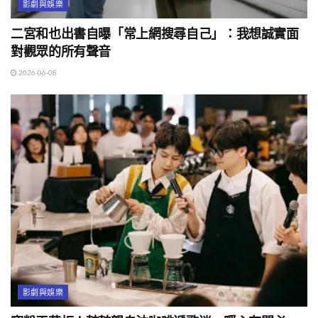
影劇與娛樂
二宮和也出書自曝「常上網搜尋自己」：我想誠實面
對觀眾的所有聲音
2026-06-08
影劇與娛樂