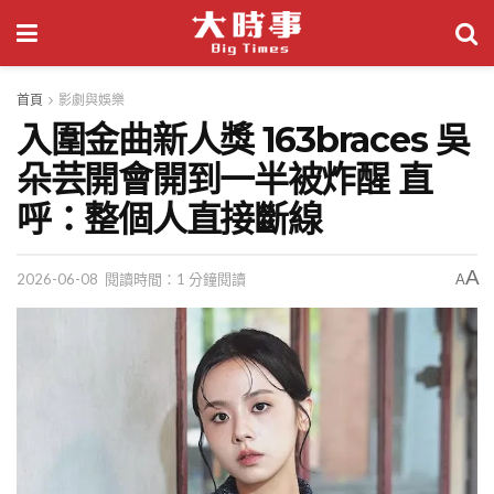
首頁
影劇與娛樂
入圍金曲新人獎 163braces 吳
朵芸開會開到一半被炸醒 直
呼：整個人直接斷線
A
2026-06-08
閱讀時間：1 分鐘閱讀
A