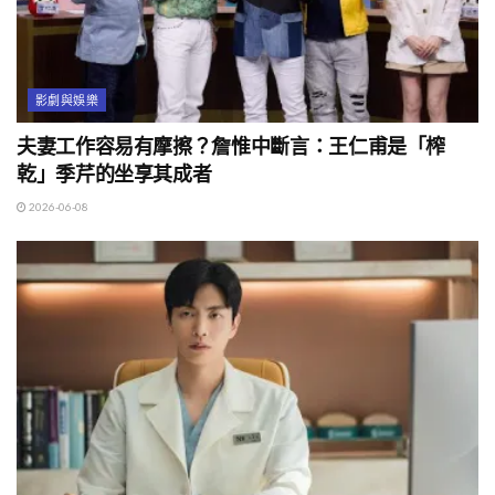
影劇與娛樂
夫妻工作容易有摩擦？詹惟中斷言：王仁甫是「榨
乾」季芹的坐享其成者
2026-06-08