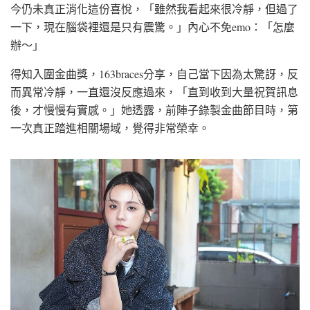
今仍未真正消化這份喜悅，「雖然我看起來很冷靜，但過了
一下，現在腦袋裡還是只有震驚。」內心不免emo：「怎麼
辦～」
得知入圍金曲獎，163braces分享，自己當下因為太驚訝，反
而異常冷靜，一直還沒反應過來，「直到收到大量祝賀訊息
後，才慢慢有實感。」她透露，前陣子錄製金曲節目時，第
一次真正踏進相關場域，覺得非常榮幸。