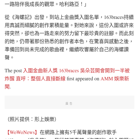
一路陪伴我成長的觀眾。哈利路亞！」
從《海螺記》出發，到站上金曲獎入圍名單，163braces持續
用真誠而細膩的創作累積能量。對她來說，這份入圍或許來
得突然，卻也為一路走來的努力留下最珍貴的註腳。而此刻
的她，仍帶著那份熟悉的創作者本色，在驚喜與感動之後，
準備回到尚未完成的歌曲裡，繼續吹響屬於自己的海螺讚
聲。
The post
入圍金曲新人獎 163braces 吳朵芸開會開到一半被
炸醒 直呼：整個人直接斷線
first appeared on
AMM 娛樂新
聞
.
廣告
（照片提供：形上娛樂）
【WoWoNews】
在網路上擁有5千萬聲量的創作歌手