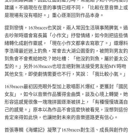
建議。不過現在在意的事情已經不同，「比較在意音樂上或
是現場有沒有唱好。」重心逐漸回到作品本身。
提到戀情，163braces也笑說，兩人常因生活瑣事鬧脾氣。過
去吵架時還會寫長篇「小作文」抒發情緒，如今則把這些情
緒轉化成創作靈感，「現在小作文都拿去寫歌了。」還爆料
李浩瑋最近迷上釣魚，常會去大湖公園垂釣，被問到男友釣
到魚會不會煮給她吃？她吐槽：「他沒釣到魚，屬於姜太公
型的。」另外163braces也坦言絕對無法接受男友拍MV時吻
其他女生，即使劇情需要也不行，笑說：「我比較小氣。」
163braces最初因亮眼外型加上歌唱影片爆紅，更獲封「國民
女友」，如今以音樂作品獲得金曲獎，談及心境上轉變，她
形容這感覺很像一塊塊拼圖逐漸被拼上，「有種慢慢填滿自
己的感覺。」原本以為作品不會這麼快被看見，沒想到這份
肯定來得如此快，也讓她對未來的音樂道路更有信心。
首張專輯《海螺記》凝聚了163braces對生活、成長與創作的