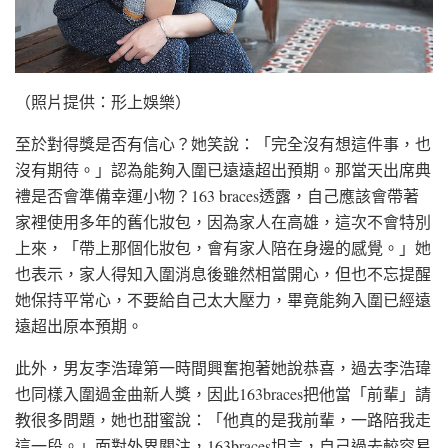
（照片提供：形上娛樂）
至於對得獎是否有信心？她笑說：「完全沒有想這件事，也
沒有期待。」認為能夠入圍已遠遠超出預期。那當天出席典
禮是否會準備幸運小物？163 braces透露，自己應該會帶著
家裡使用多年的舊化妝包，因為家人在高雄，這次不會特別
上來，「帶上那個化妝包，會有家人陪在身邊的感覺。」她
也表示，家人得知入圍消息後雖然相當開心，但也不忘提醒
她保持平常心，不要給自己太大壓力，畢竟能夠入圍已經遠
遠超出原本預期。
此外，男友李浩瑋第一時間興奮抱著她說恭喜，過去李浩瑋
也同樣入圍過金曲新人獎，因此163braces把他當「前輩」請
教很多問題，她也甜蜜說：「他真的是我前輩，一路陪我走
這一段。」面對外界關注，163braces坦言，自己過去較容易