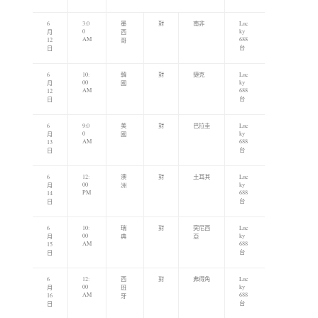
6
3:0
墨
對
南非
Luc
0
ky
月
西
AM
688
12
哥
台
日
6
10:
韓
對
捷克
Luc
00
ky
月
國
AM
688
12
台
日
6
9:0
美
對
巴拉圭
Luc
0
ky
月
國
AM
688
13
台
日
6
12:
澳
對
土耳其
Luc
00
ky
月
洲
PM
688
14
台
日
6
10:
瑞
對
突尼西
Luc
00
ky
月
典
亞
AM
688
15
台
日
6
12:
西
對
弗得角
Luc
00
ky
月
班
AM
688
16
牙
台
日