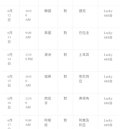
6月
10:0
韓國
對
捷克
Lucky
12
0
688台
AM
日
6月
9:00
美國
對
巴拉圭
Lucky
13
AM
688台
日
6月
12:0
澳洲
對
土耳其
Lucky
14
0 PM
688台
日
6月
10:0
瑞典
對
突尼西
Lucky
15
0
亞
688台
AM
日
6月
12:0
西班
對
弗得角
Lucky
16
0
牙
688台
AM
日
6月
9:00
阿根
對
阿爾及
Lucky
17
AM
廷
利亞
688台