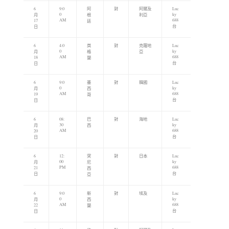
6
9:0
阿
對
阿爾及
Luc
0
ky
月
根
利亞
AM
688
17
廷
台
日
6
4:0
英
對
克羅地
Luc
0
ky
月
格
亞
AM
688
18
蘭
台
日
6
9:0
墨
對
韓國
Luc
0
ky
月
西
AM
688
19
哥
台
日
6
08:
巴
對
海地
Luc
30
ky
月
西
AM
688
20
台
日
6
12:
突
對
日本
Luc
00
ky
月
尼
PM
688
21
西
台
日
亞
6
9:0
新
對
埃及
Luc
0
ky
月
西
AM
688
22
蘭
台
日