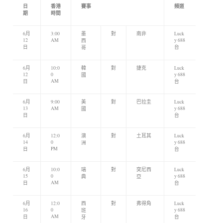
日
香港
賽事
頻道
期
時間
6月
3:00
墨
對
南非
Luck
12
AM
y 688
西
日
台
哥
6月
10:0
韓
對
捷克
Luck
12
0
y 688
國
AM
日
台
6月
9:00
美
對
巴拉圭
Luck
13
AM
y 688
國
日
台
6月
12:0
澳
對
土耳其
Luck
14
0
y 688
洲
PM
日
台
6月
10:0
瑞
對
突尼西
Luck
15
0
y 688
典
亞
AM
日
台
6月
12:0
西
對
弗得角
Luck
16
0
y 688
班
AM
日
台
牙