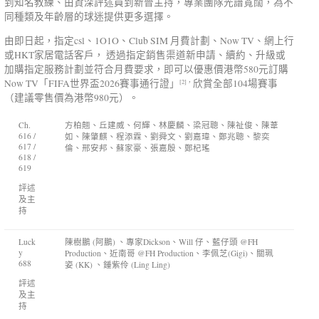
到知名教練、由資深評述員到新晉主持，專業團隊光譜寬闊，為不
同種類及年齡層的球迷提供更多選擇。
由即日起，指定csl、1O1O、Club SIM 月費計劃、Now TV、網上行
或HKT家居電話客戶， 透過指定銷售渠道新申請、續約、升級或
加購指定服務計劃並符合月費要求，即可以優惠價港幣580元訂購
Now TV「FIFA世界盃2026賽事通行證」
欣賞全部104場賽事
[2]
，
（建議零售價為港幣980元）。
Ch.
方柏翹、丘建威、何輝、林慶麟、梁冠聰、陳祉俊、陳葦
616 /
如、陳肇麒、程添霖、劉舜文、劉嘉瑋、鄭兆聰、黎奕
617 /
倫、邢安邦、蘇家豪、張嘉殷、鄭杞瑤
618 /
619
評述
及主
持
Luck
陳樹鵬 (阿鵬) 、專家Dickson、Will 仔、藍仔頭 @FH
y
Production、近南哥 @FH Production、李佩芝(Gigi)、關珮
688
姿 (KK) 、鍾紫伶 (Ling Ling)
評述
及主
持