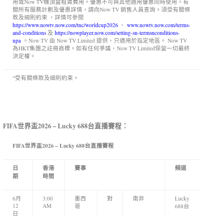
用或Now TV機頂盒租賃費用。優惠不可與其他適用優惠同時使用。有
關所有服務計劃及優惠詳情，請向Now TV 銷售人員查詢。須受有關條
款及細則約束 ，詳情可參閱
https://www.nowtv.now.com/tnc/worldcup2026
、
www.nowtv.now.com/terms-
and-conditions
及
https://nowplayer.now.com/setting-sn-termsnconditions-
npa
。Now TV 由 Now TV Limited 提供，只適用於指定地區。 Now TV
為HKT集團之註冊商標。如有任何爭議，Now TV Limited保留一切最終
決定權。
^受有關條款及細則約束。
FIFA世界盃2026 – Lucky 688台直播賽程：
FIFA世界盃2026 – Lucky 688台直播賽程
日
香港
賽事
頻道
期
時間
6月
3:00
墨西
對
南非
Lucky
12
AM
哥
688台
日