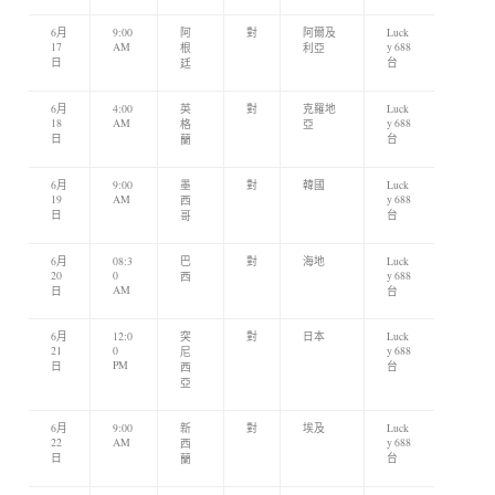
6月
9:00
阿
對
阿爾及
Luck
17
AM
y 688
根
利亞
日
台
廷
6月
4:00
英
對
克羅地
Luck
18
AM
y 688
格
亞
日
台
蘭
6月
9:00
墨
對
韓國
Luck
19
AM
y 688
西
日
台
哥
6月
08:3
巴
對
海地
Luck
20
0
y 688
西
AM
日
台
6月
12:0
突
對
日本
Luck
21
0
y 688
尼
PM
日
台
西
亞
6月
9:00
新
對
埃及
Luck
22
AM
y 688
西
日
台
蘭