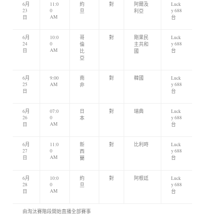
6月
11:0
約
對
阿爾及
Luck
23
0
y 688
旦
利亞
AM
日
台
6月
10:0
哥
對
剛果民
Luck
24
0
y 688
倫
主共和
AM
日
台
比
國
亞
6月
9:00
南
對
韓國
Luck
25
AM
y 688
非
日
台
6月
07:0
日
對
瑞典
Luck
26
0
y 688
本
AM
日
台
6月
11:0
新
對
比利時
Luck
27
0
y 688
西
AM
日
台
蘭
6月
10:0
約
對
阿根廷
Luck
28
0
y 688
旦
AM
日
台
由淘汰賽階段開始直播全部賽事