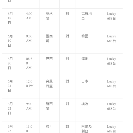
日
6月
4:00
英格
對
克羅地
Lucky
18
AM
蘭
亞
688台
日
6月
9:00
墨西
對
韓國
Lucky
19
AM
哥
688台
日
6月
08:3
巴西
對
海地
Lucky
20
0
688台
AM
日
6月
12:0
突尼
對
日本
Lucky
21
0 PM
西亞
688台
日
6月
9:00
新西
對
埃及
Lucky
22
AM
蘭
688台
日
6月
11:0
約旦
對
阿爾及
Lucky
23
0
利亞
688台