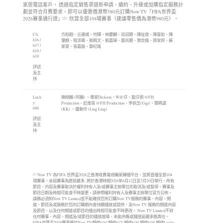
家居電話客戶， 透過指定銷售渠道新申請、續約、升級或加購指定服務計
劃並符合月費要求，即可以優惠價港幣580元訂購Now TV「FIFA世界盃
2026賽事通行證」
欣賞全部104場賽事（建議零售價為港幣980元）。
[2]
，
Ch.
方柏翹、丘建威、何輝、林慶麟、梁冠聰、陳祉俊、陳葦如、陳
616 /
肇麒、程添霖、劉舜文、劉嘉瑋、鄭兆聰、黎奕倫、邢安邦、蘇
617 /
家豪、張嘉殷、鄭杞瑤
618 /
619
評述
及主
持
Luck
陳樹鵬 (阿鵬) 、專家Dickson、Will 仔、藍仔頭 @FH
y
Production、近南哥 @FH Production、李佩芝(Gigi)、關珮姿
688
(KK) 、鍾紫伶 (Ling Ling)
評述
及主
持
Now TV 為FIFA 世界盃2026之香港收費電視獨家轉播平台，並將直播全部104
[1]
場賽事。本屆賽事為歷屆最多, 將於香港時間2026年6月12日至7月20日舉行。所有
節目、内容及賽事取決於權利持有人及/或賽事主辦單位的取消及/或暫停。賽事及
節目日期及時間可能會不時變更，請參閱權利持有人及賽事主辦單位官方公佈。
請務必須知Now TV Limited並不能確保您所訂購Now TV服務的賽事、內容、頻
道、節目及或服務於您的訂購期內會持續播放或提供，及Now TV 服務的頻道內容
及節目、以及任何頻道或節目的播出時間可能會不時更改。 Now TV Limited不對
任何賽事、內容、頻道及/或節目的播放故障、未能供應或播放延遲承擔責任。
FIFA世界盃2026賽事將於Now TV頻道616/ 頻道617/ 頻道618/ 頻道619/ 頻道Lucky