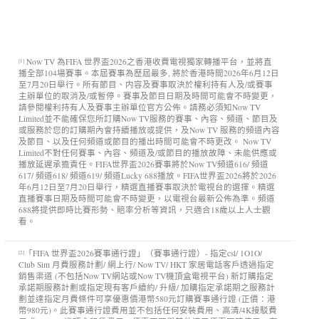
Now TV 為FIFA 世界盃2026之香港收費電視獨家轉播平台，並將直
[1]
播全部104場賽事。本屆賽事為歷屆最多, 將於香港時間2026年6月12日
至7月20日舉行。所有節目、内容及賽事取決於權利持有人及/或賽事
主辦單位的取消及/或暫停。賽事及節目日期及時間可能會不時變更，
請參閱權利持有人及賽事主辦單位官方公佈。請務必須知Now TV
Limited並不能確保您所訂購Now TV服務的賽事、內容、頻道、節目及
或服務於您的訂購期內會持續播放或提供，及Now TV 服務的頻道內容
及節目、以及任何頻道或節目的播出時間可能會不時更改。 Now TV
Limited不對任何賽事、內容、頻道及/或節目的播放故障、未能供應或
播放延遲承擔責任。FIFA世界盃2026賽事將於Now TV頻道616/ 頻道
617/ 頻道618/ 頻道619/ 頻道Lucky 688播放。FIFA世界盃2026將於2026
年6月12日至7月20日舉行，精選直播賽事取決於電視台的選擇。精選
直播賽事日期及時間可能會不時變更，以電視台最新公佈為準。頻道
688將提供即時比賽形勢、賠率分析等資訊，只適合18歲以上人士觀
看。
「FIFA 世界盃2026賽事通行證」（賽事通行證）- 指定csl/ 1O1O/
[2]
Club Sim 月費服務計劃/ 網上行/ Now TV/ HKT 家居電話客戶透過指定
銷售渠道 (不包括Now TV網站或Now TV機頂盒電視平台) 新訂購指定
承諾期服務計劃或指定現有客戶續約/ 升級/ 加購指定承諾期之服務計
劃並達指定月費條件可享優惠價港幣580元訂購賽事通行證 (正價：港
幣980元)。此賽事通行證費用並不包括任何安裝費用、高清/4K接駁費