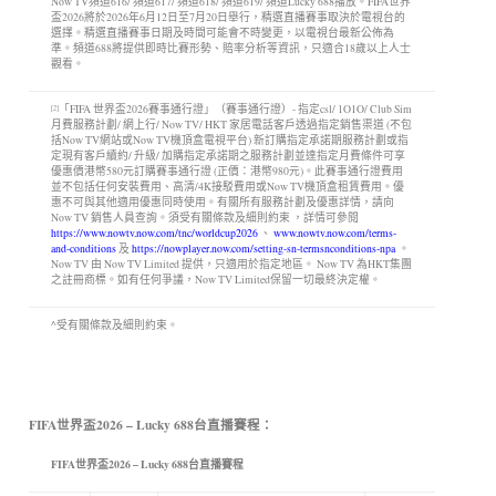
Now TV頻道616/ 頻道617/ 頻道618/ 頻道619/ 頻道Lucky 688播放。FIFA世界
盃2026將於2026年6月12日至7月20日舉行，精選直播賽事取決於電視台的
選擇。精選直播賽事日期及時間可能會不時變更，以電視台最新公佈為
準。頻道688將提供即時比賽形勢、賠率分析等資訊，只適合18歲以上人士
觀看。
「FIFA 世界盃2026賽事通行證」（賽事通行證）- 指定csl/ 1O1O/ Club Sim
[2]
月費服務計劃/ 網上行/ Now TV/ HKT 家居電話客戶透過指定銷售渠道 (不包
括Now TV網站或Now TV機頂盒電視平台) 新訂購指定承諾期服務計劃或指
定現有客戶續約/ 升級/ 加購指定承諾期之服務計劃並達指定月費條件可享
優惠價港幣580元訂購賽事通行證 (正價：港幣980元)。此賽事通行證費用
並不包括任何安裝費用、高清/4K接駁費用或Now TV機頂盒租賃費用。優
惠不可與其他適用優惠同時使用。有關所有服務計劃及優惠詳情，請向
Now TV 銷售人員查詢。須受有關條款及細則約束 ，詳情可參閱
https://www.nowtv.now.com/tnc/worldcup2026
、
www.nowtv.now.com/terms-
and-conditions
及
https://nowplayer.now.com/setting-sn-termsnconditions-npa
。
Now TV 由 Now TV Limited 提供，只適用於指定地區。 Now TV 為HKT集團
之註冊商標。如有任何爭議，Now TV Limited保留一切最終決定權。
^受有關條款及細則約束。
FIFA世界盃2026 – Lucky 688台直播賽程：
FIFA世界盃2026 – Lucky 688台直播賽程