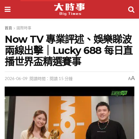
首頁
國際時事
Now TV 專業評述、娛樂睇波
兩線出擊｜Lucky 688 每日直
播世界盃精選賽事
A
2026-06-09
閱讀時間：閱讀 15 分鐘
A