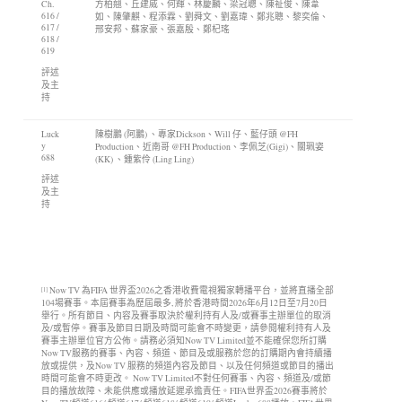
Ch.
方柏翹、丘建威、何輝、林慶麟、梁冠聰、陳祉俊、陳葦
616 /
如、陳肇麒、程添霖、劉舜文、劉嘉瑋、鄭兆聰、黎奕倫、
617 /
邢安邦、蘇家豪、張嘉殷、鄭杞瑤
618 /
619
評述
及主
持
Luck
陳樹鵬 (阿鵬) 、專家Dickson、Will 仔、藍仔頭 @FH
y
Production、近南哥 @FH Production、李佩芝(Gigi)、關珮姿
688
(KK) 、鍾紫伶 (Ling Ling)
評述
及主
持
Now TV 為FIFA 世界盃2026之香港收費電視獨家轉播平台，並將直播全部
[1]
104場賽事。本屆賽事為歷屆最多, 將於香港時間2026年6月12日至7月20日
舉行。所有節目、内容及賽事取決於權利持有人及/或賽事主辦單位的取消
及/或暫停。賽事及節目日期及時間可能會不時變更，請參閱權利持有人及
賽事主辦單位官方公佈。請務必須知Now TV Limited並不能確保您所訂購
Now TV服務的賽事、內容、頻道、節目及或服務於您的訂購期內會持續播
放或提供，及Now TV 服務的頻道內容及節目、以及任何頻道或節目的播出
時間可能會不時更改。 Now TV Limited不對任何賽事、內容、頻道及/或節
目的播放故障、未能供應或播放延遲承擔責任。FIFA世界盃2026賽事將於