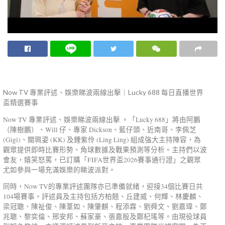
Now TV 專業評述、娛樂睇波兩線出擊｜Lucky 688 每日直播世界
盃精選賽事
Now TV 專業評述、娛樂睇波兩線出擊 。「Lucky 688」將由阿鵬
（陳樹鵬）、Will 仔、專家 Dickson、藍仔頭、近南哥、李佩芝
(Gigi)、關珮姿 (KK) 及鍾紫伶 (Ling Ling) 組成強大主持陣容，為
觀眾提供即時比賽形勢、角球數據及戰果預測等分析。主持們以波
會友，嬉笑怒罵，已訂購「FIFA世界盃2026賽事通行證」之觀眾
尤如參與一場充滿娛樂的睇波派對。
同時，Now TV的專業評述團隊亦已準備就緒，迎接34個比賽日共
104場賽事。評述員及主持包括方柏翹、丘建威、何輝、林慶麟、
梁冠聰、陳祉俊、陳葦如、陳肇麒、程添霖、劉舜文、劉嘉瑋、鄭
兆聰、黎奕倫、邢安邦、蘇家豪、張嘉殷及鄭杞瑤等。由現役球員