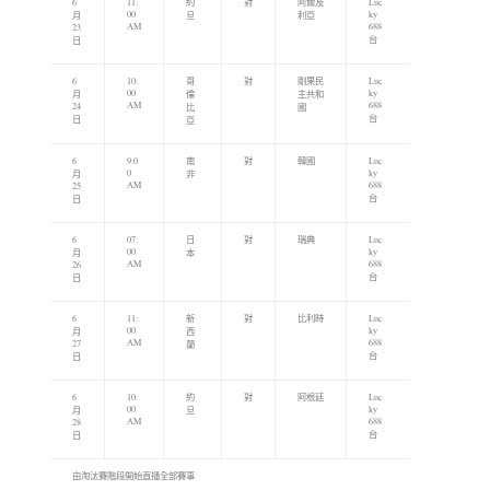
6
11:
約
對
阿爾及
Luc
00
ky
月
旦
利亞
AM
688
23
台
日
6
10:
哥
對
剛果民
Luc
00
ky
月
倫
主共和
AM
688
24
比
國
台
日
亞
6
9:0
南
對
韓國
Luc
0
ky
月
非
AM
688
25
台
日
6
07:
日
對
瑞典
Luc
00
ky
月
本
AM
688
26
台
日
6
11:
新
對
比利時
Luc
00
ky
月
西
AM
688
27
蘭
台
日
6
10:
約
對
阿根廷
Luc
00
ky
月
旦
AM
688
28
台
日
由淘汰賽階段開始直播全部賽事