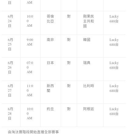
AM
日
6月
10:0
哥倫
對
剛果民
Lucky
24
0
比亞
主共和
688台
AM
日
國
6月
9:00
南非
對
韓國
Lucky
25
AM
688台
日
6月
07:0
日本
對
瑞典
Lucky
26
0
688台
AM
日
6月
11:0
新西
對
比利時
Lucky
27
0
蘭
688台
AM
日
6月
10:0
約旦
對
阿根廷
Lucky
28
0
688台
AM
日
由淘汰賽階段開始直播全部賽事