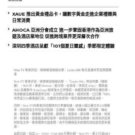
XAUE 推出黃金禮品卡，讓數字黃金走進企業禮贈與
日常消費
AHOCA 亞洲分會成立 進一步鞏固香港作為亞洲旅
遊及酒店業地位 促進跨境業界更深層次合作
深圳四季酒店呈獻「101個夏日靈感」季節限定體驗
Now TV 專業評述、娛樂睇波兩線出擊｜Lucky 688 每日直播世界盃精選賽
事
Now TV 專業評述、娛樂睇波兩線出擊 。「Lucky 688」將由阿鵬（陳樹
鵬）、Will 仔、專家 Dickson、藍仔頭、近南哥、李佩芝 (Gigi)、關珮姿
(KK) 及鍾紫伶 (Ling Ling) 組成強大主持陣容，為觀眾提供即時比賽形勢、
角球數據及戰果預測等分析。主持們以波會友，嬉笑怒罵，已訂購「FIFA
世界盃2026賽事通行證」之觀眾尤如參與一場充滿娛樂的睇波派對。
同時，Now TV的專業評述團隊亦已準備就緒，迎接34個比賽日共104場賽
事。評述員及主持包括方柏翹、丘建威、何輝、林慶麟、梁冠聰、陳祉
俊、陳葦如、陳肇麒、程添霖、劉舜文、劉嘉瑋、鄭兆聰、黎奕倫、邢安
邦、蘇家豪、張嘉殷及鄭杞瑤等。由現役球員到知名教練、由資深評述員
到新晉主持，專業團隊光譜寬闊，為不同種類及年齡層的球迷提供更多選
擇。
由即日起，指定csl、1O1O、Club SIM 月費計劃、Now TV、網上行或HKT