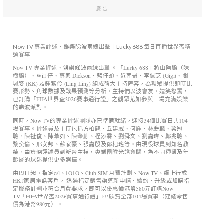
廣告
Now TV 專業評述、娛樂睇波兩線出擊｜Lucky 688 每日直播世界盃精
選賽事
Now TV 專業評述、娛樂睇波兩線出擊 。「Lucky 688」將由阿鵬（陳
樹鵬）、Will 仔、專家 Dickson、藍仔頭、近南哥、李佩芝 (Gigi)、關
珮姿 (KK) 及鍾紫伶 (Ling Ling) 組成強大主持陣容，為觀眾提供即時比
賽形勢、角球數據及戰果預測等分析。主持們以波會友，嬉笑怒罵，
已訂購「FIFA世界盃2026賽事通行證」之觀眾尤如參與一場充滿娛樂
的睇波派對。
同時，Now TV的專業評述團隊亦已準備就緒，迎接34個比賽日共104
場賽事。評述員及主持包括方柏翹、丘建威、何輝、林慶麟、梁冠
聰、陳祉俊、陳葦如、陳肇麒、程添霖、劉舜文、劉嘉瑋、鄭兆聰、
黎奕倫、邢安邦、蘇家豪、張嘉殷及鄭杞瑤等。由現役球員到知名教
練、由資深評述員到新晉主持，專業團隊光譜寬闊，為不同種類及年
齡層的球迷提供更多選擇。
由即日起，指定csl、1O1O、Club SIM 月費計劃、Now TV、網上行或
HKT家居電話客戶， 透過指定銷售渠道新申請、續約、升級或加購指
定服務計劃並符合月費要求，即可以優惠價港幣580元訂購Now
TV「FIFA世界盃2026賽事通行證」
欣賞全部104場賽事（建議零售
[2]
，
價為港幣980元）。