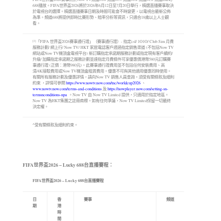
688播放。FIFA世界盃2026將於2026年6月12日至7月20日舉行，精選直播賽事取決
於電視台的選擇。精選直播賽事日期及時間可能會不時變更，以電視台最新公佈
為準。頻道688將提供即時比賽形勢、賠率分析等資訊，只適合18歲以上人士觀
看。
「FIFA 世界盃2026賽事通行證」（賽事通行證）- 指定csl/ 1O1O/ Club Sim 月費
[2]
服務計劃/ 網上行/ Now TV/ HKT 家居電話客戶透過指定銷售渠道 (不包括Now TV
網站或Now TV機頂盒電視平台) 新訂購指定承諾期服務計劃或指定現有客戶續約/
升級/ 加購指定承諾期之服務計劃並達指定月費條件可享優惠價港幣580元訂購賽
事通行證 (正價：港幣980元)。此賽事通行證費用並不包括任何安裝費用、高
清/4K接駁費用或Now TV機頂盒租賃費用。優惠不可與其他適用優惠同時使用。
有關所有服務計劃及優惠詳情，請向Now TV 銷售人員查詢。須受有關條款及細則
約束 ，詳情可參閱
https://www.nowtv.now.com/tnc/worldcup2026
、
www.nowtv.now.com/terms-and-conditions
及
https://nowplayer.now.com/setting-sn-
termsnconditions-npa
。Now TV 由 Now TV Limited 提供，只適用於指定地區。
Now TV 為HKT集團之註冊商標。如有任何爭議，Now TV Limited保留一切最終
決定權。
^受有關條款及細則約束。
FIFA世界盃2026 – Lucky 688台直播賽程：
FIFA世界盃2026 – Lucky 688台直播賽程
日
香
賽事
頻道
期
港
時
間