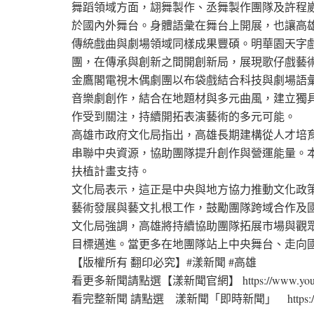
舞蹈領域方面，翃舞製作、丞舞製作團隊及許程
於國內外舞台。身體語彙在舞台上開展，也讓高
傳統戲曲與劇場領域同樣成果豐碩。明華園天字
團，在傳承與創新之間開創新局，展現歌仔戲藝
金鷹閣電視木偶劇團以布袋戲結合科技與劇場語
音樂劇創作，結合在地題材與多元曲風，建立獨
作受到關注，持續開拓表演藝術的多元可能。
高雄市政府文化局指出，高雄長期建構從人才培
串聯中央資源，協助團隊提升創作與營運能量。
扶植計畫支持。
文化局表示，這正是中央與地方協力推動文化政
藝術發展與藝文扎根工作，鼓勵團隊跨域合作及
文化局強調，高雄將持續協助團隊拓展市場與觀
目標邁進。當更多在地團隊站上中央舞台、走向
【版權所有 翻印必究】#漾新聞 #高雄
看更多新聞請點選【漾新聞官網】 https://www.young
看完整新聞 請點選 漾新聞「即時新聞」 https://www.yo