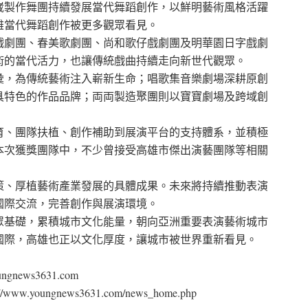
崴製作舞團持續發展當代舞蹈創作，以鮮明藝術風格活躍
雄當代舞蹈創作被更多觀眾看見。
戲劇團、春美歌劇團、尚和歌仔戲劇團及明華園日字戲劇
術的當代活力，也讓傳統戲曲持續走向新世代觀眾。
彙，為傳統藝術注入嶄新生命；唱歌集音樂劇場深耕原創
具特色的作品品牌；両両製造聚團則以寶寶劇場及跨域創
育、團隊扶植、創作補助到展演平台的支持體系，並積極
本次獲獎團隊中，不少曾接受高雄市傑出演藝團隊等相關
策、厚植藝術產業發展的具體成果。未來將持續推動表演
國際交流，完善創作與展演環境。
眾基礎，累積城市文化能量，朝向亞洲重要表演藝術城市
國際，高雄也正以文化厚度，讓城市被世界重新看見。
news3631.com
ungnews3631.com/news_home.php