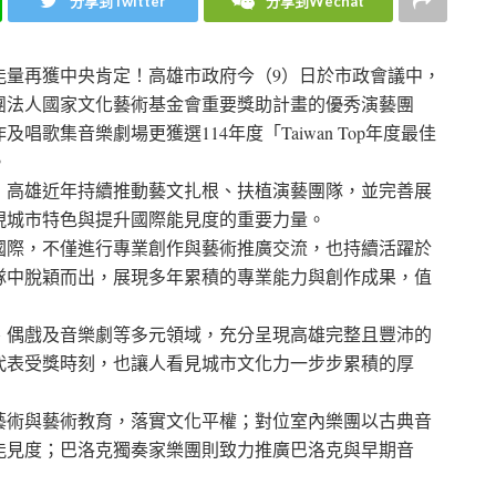
分享到Twitter
分享到Wechat
能量再獲中央肯定！高雄市政府今（9）日於市政會議中，
團法人國家文化藝術基金會重要獎助計畫的優秀演藝團
歌集音樂劇場更獲選114年度「Taiwan Top年度最佳
。
，高雄近年持續推動藝文扎根、扶植演藝團隊，並完善展
現城市特色與提升國際能見度的重要力量。
國際，不僅進行專業創作與藝術推廣交流，也持續活躍於
隊中脫穎而出，展現多年累積的專業能力與創作成果，值
、偶戲及音樂劇等多元領域，充分呈現高雄完整且豐沛的
代表受獎時刻，也讓人看見城市文化力一步步累積的厚
藝術與藝術教育，落實文化平權；對位室內樂團以古典音
能見度；巴洛克獨奏家樂團則致力推廣巴洛克與早期音