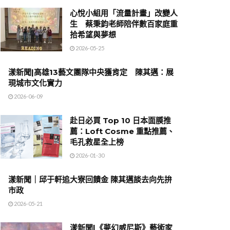
心悅小組用「流量計畫」改變人
生 蔡秉鈞老師陪伴數百家庭重
拾希望與夢想
2026-05-25
漾新聞|高雄13藝文團隊中央獲肯定 陳其邁：展
現城市文化實力
2026-06-09
赴日必買 Top 10 日本面膜推
薦：Loft Cosme 重點推薦、
毛孔救星全上榜
2026-01-30
漾新聞｜邱于軒追大寮回饋金 陳其邁談去向先拚
市政
2026-05-21
漾新聞|《夢幻威尼斯》藝術家