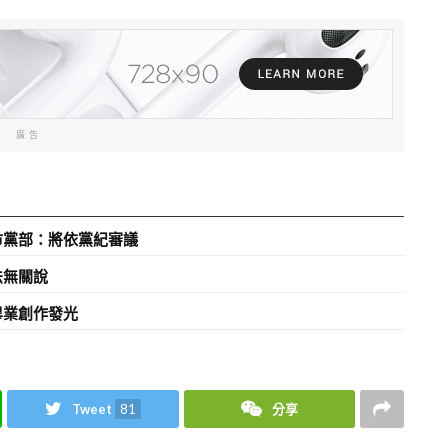
廣告
市黨部：將依黨紀審議
法無關說
畢業創作發光
Tweet
81
分享