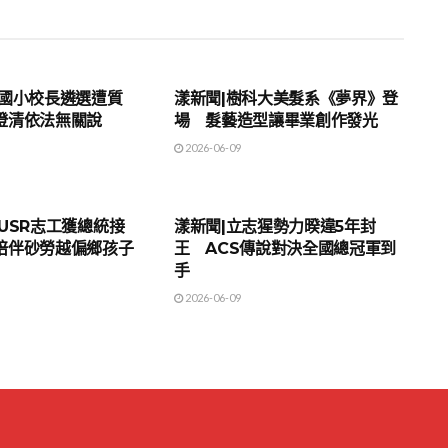
地方時事
山國小校長遴選遭質
漾新聞|樹科大美髮系《夢界》登
澄清依法無關說
場 髮藝造型讓畢業創作發光
2026-06-09
地方時事
USR志工獲總統接
漾新聞|立志猩勢力暌違5年封
陪伴砂勞越偏鄉孩子
王 ACS傳說對決全國總冠軍到
手
2026-06-09