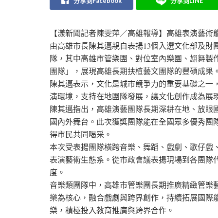
分享到Facebook
分享到LINE
【漾新聞記者陳雯萍／高雄報導】高雄表演藝術
由高雄市長陳其邁親自表揚13個入選文化部及財
隊，其中高雄市管樂團、對位室內樂團、翃舞製作及唱
團隊」，展現高雄長期扶植藝文團隊的豐碩成果
陳其邁表示，文化是城市競爭力的重要基礎之一
演環境，支持在地團隊發展，讓文化創作成為展
陳其邁指出，高雄演藝團隊長期深耕在地、放眼
國內外舞台。此次獲獎團隊能在全國眾多優秀團
得市民共同喝采。
本次受表揚團隊橫跨音樂、舞蹈、戲劇、歌仔戲
表演藝術生態系。從市政會議表揚現場到各團隊
度。
音樂類團隊中，高雄市管樂團長期推廣精緻管樂
樂為核心，融合戲劇與跨界創作，持續拓展國際
樂，積極投入教育推廣與跨界合作。