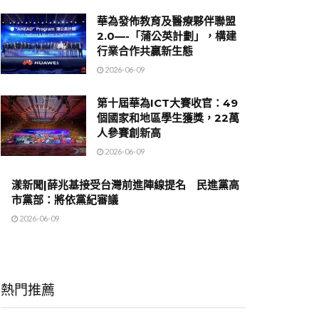
華為發佈教育及醫療夥伴聯盟
2.0—-「蒲公英計劃」，構建
行業合作共贏新生態
2026-06-09
第十屆華為ICT大賽收官：49
個國家和地區學生獲獎，22萬
人參賽創新高
2026-06-09
漾新聞|薛兆基接受台灣前進陣線提名 民進黨高
市黨部：將依黨紀審議
2026-06-09
熱門推薦