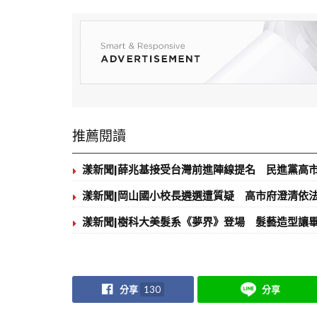
推薦閱讀
漾新聞|薛兆基接受台灣前進陣線提名 民進黨高
漾新聞|岡山國小校長遴選遭質疑 高市府澄清依
漾新聞|樹科大美髮系《夢界》登場 髮藝造型讓
分享
130
分享