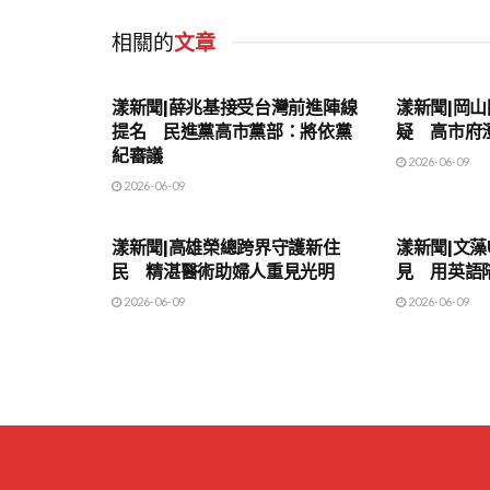
相關的
文章
地方時事
地方時事
漾新聞|薛兆基接受台灣前進陣線
漾新聞|岡
提名 民進黨高市黨部：將依黨
疑 高市府
紀審議
2026-06-09
2026-06-09
地方時事
地方時事
漾新聞|高雄榮總跨界守護新住
漾新聞|文藻
民 精湛醫術助婦人重見光明
見 用英語
2026-06-09
2026-06-09