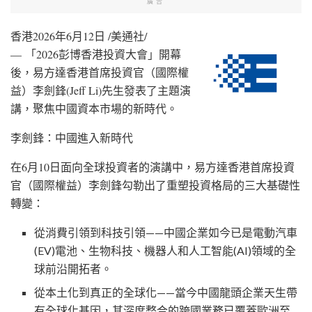
廣告
香港
2026年6月12日
/美通社/
—
「2026彭博香港投資大會」開幕
後
，易方達香港首席投資官（國際權
益）李劍鋒(Jeff Li)先生發表了主題演
講，聚焦中國資本市場的新時代。
李劍鋒：中國進入新時代
在6月10日面向全球投資者的演講中，易方達香港首席投資
官（國際權益）李劍鋒勾勒出了重塑投資格局的三大基礎性
轉變：
從消費引領到科技引領——中國企業如今已是電動汽車
(EV)電池、生物科技、機器人和人工智能(AI)領域的全
球前沿開拓者。
從本土化到真正的全球化——當今中國龍頭企業天生帶
有全球化基因，其深度整合的跨國業務已覆蓋歐洲至