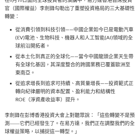
官（國際權益）李劍鋒勾勒出了重塑投資格局的三大基礎性
轉變：
從消費引領到科技引領——中國企業如今已是電動汽車
(EV)電池、生物科技、機器人和人工智能(AI)領域的全
球前沿開拓者。
從本土化到真正的全球化——當今中國龍頭企業天生帶
有全球化基因，其深度整合的跨國業務已覆蓋歐洲至
東南亞。
從追求增長到追求可持續、高質量增長
——投資範式正
轉向紀律嚴明的資本配置、盈利能力和結構性
ROE（淨資產收益率）提升。
李劍鋒在彭博香港投資大會上對聽眾說：「這些轉變不是預
測——它們已經發生了。在易方達，我們正在調整我們的全
球權益策略，以捕捉這一轉型。」