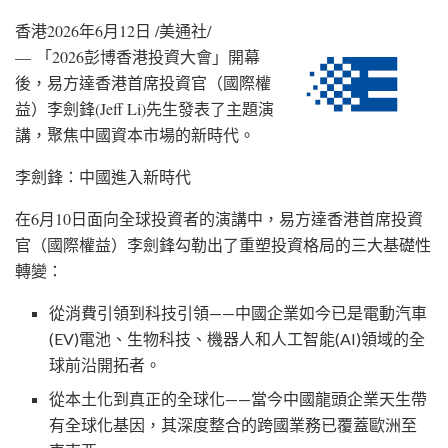
香港
2026年6月12日
/美通社/
—
「2026彭博香港投資大會」開幕
後
，易方達香港首席投資官（國際權
益）李劍鋒(Jeff Li)先生發表了主題演
講，聚焦中國資本市場的新時代。
李劍鋒：中國進入新時代
在6月10日面向全球投資者的演講中，易方達香港首席投資
官（國際權益）李劍鋒勾勒出了重塑投資格局的三大基礎性
轉變：
從消費引領到科技引領——中國企業如今已是電動汽車
(EV)電池、生物科技、機器人和人工智能(AI)領域的全
球前沿開拓者。
從本土化到真正的全球化——當今中國龍頭企業天生帶
有全球化基因，其深度整合的跨國業務已覆蓋歐洲至