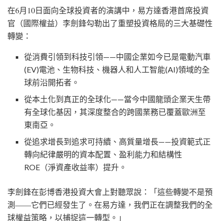
在6月10日面向全球投資者的演講中，易方達香港首席投資
官（國際權益）李劍鋒勾勒出了重塑投資格局的三大基礎性
轉變：
從消費引領到科技引領——中國企業如今已是電動汽車
(EV)電池、生物科技、機器人和人工智能(AI)領域的全
球前沿開拓者。
從本土化到真正的全球化——當今中國龍頭企業天生帶
有全球化基因，其深度整合的跨國業務已覆蓋歐洲至
東南亞。
從追求增長到追求可持續、高質量增長
——投資範式正
轉向紀律嚴明的資本配置、盈利能力和結構性
ROE（淨資產收益率）提升。
李劍鋒在彭博香港投資大會上對聽眾說：「這些轉變不是預
測——它們已經發生了。在易方達，我們正在調整我們的全
球權益策略，以捕捉這一轉型。」