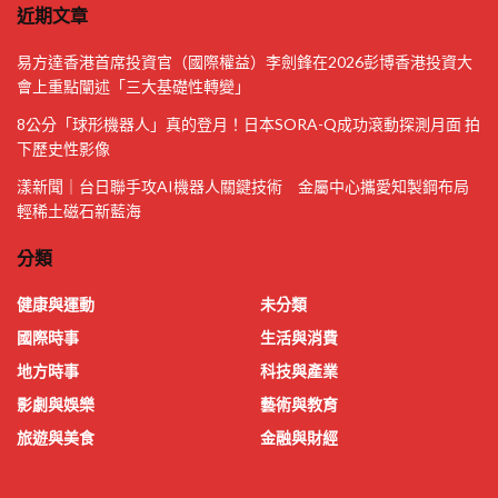
近期文章
易方達香港首席投資官（國際權益）李劍鋒在2026彭博香港投資大
會上重點闡述「三大基礎性轉變」
8公分「球形機器人」真的登月！日本SORA-Q成功滾動探測月面 拍
下歷史性影像
漾新聞｜台日聯手攻AI機器人關鍵技術 金屬中心攜愛知製鋼布局
輕稀土磁石新藍海
分類
健康與運動
未分類
國際時事
生活與消費
地方時事
科技與產業
影劇與娛樂
藝術與教育
旅遊與美食
金融與財經