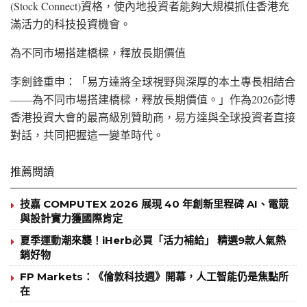
(Stock Connect)資格，使內地投資者能夠大規模抓住香港充
滿活力的科技投資機會。
為不同市場搭建橋樑，釋放長期價值
李劍鋒重申：「易方達將全球視野與深厚的本土專長相結合
——為不同市場搭建橋樑，釋放長期價值。」作為2026彭博
香港投資大會的最高級別贊助商，易方達與全球投資者直接
對話，共同把握這一變革時代。
推薦閱讀
技嘉 COMPUTEX 2026 展現 40 年創新里程碑 AI、電競
與設計實力獲國際肯定
夏季運動潮來襲！iHerb必買「活力補給」 精選9款人氣熱
銷好物
FP Markets：《倫敦科技週》開幕，人工智能仍是焦點所
在