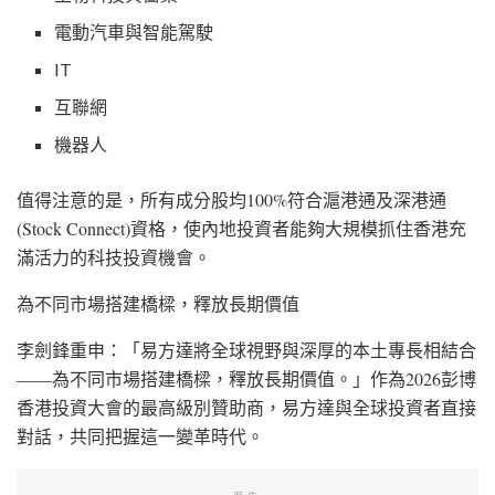
電動汽車與智能駕駛
IT
互聯網
機器人
值得注意的是，所有成分股均100%符合滬港通及深港通
(Stock Connect)資格，使內地投資者能夠大規模抓住香港充
滿活力的科技投資機會。
為不同市場搭建橋樑，釋放長期價值
李劍鋒重申：「易方達將全球視野與深厚的本土專長相結合
——為不同市場搭建橋樑，釋放長期價值。」作為2026彭博
香港投資大會的最高級別贊助商，易方達與全球投資者直接
對話，共同把握這一變革時代。