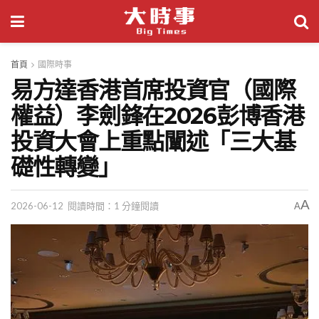
首頁
國際時事
易方達香港首席投資官（國際
權益）李劍鋒在2026彭博香港
投資大會上重點闡述「三大基
礎性轉變」
A
2026-06-12
閱讀時間：1 分鐘閱讀
A