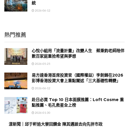
統
2026-06-12
熱門推薦
心悅小組用「流量計畫」改變人生 蔡秉鈞老師陪伴
數百家庭重拾希望與夢想
2026-05-25
易方達香港首席投資官（國際權益）李劍鋒在2026
彭博香港投資大會上重點闡述「三大基礎性轉變」
2026-06-12
赴日必買 Top 10 日本面膜推薦：Loft Cosme 重
點推薦、毛孔救星全上榜
2026-01-30
漾新聞｜邱于軒追大寮回饋金 陳其邁談去向先拚市政