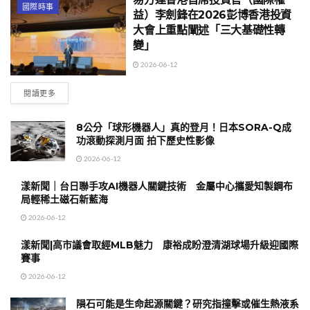
國際時事
益）李劍鋒在2026彭博香港投資
大會上重點闡述「三大基礎性轉
變」
2026-06-12
閱讀更多
8公分「球形機器人」真的登月！日本SORA-Q成
功滾動探測月面 拍下歷史性影像
2026-06-12
漾新聞｜台日聯手攻AI機器人關鍵技術 金屬中心攜愛知製鋼布
局輕稀土磁石新藍海
2026-06-12
漾新聞|高市議會取經MLB魅力 康裕成盼澄清湖球場升級迎國際
賽事
2026-06-12
隕石可能是生命起源關鍵？研究指撞擊或催生熱液系