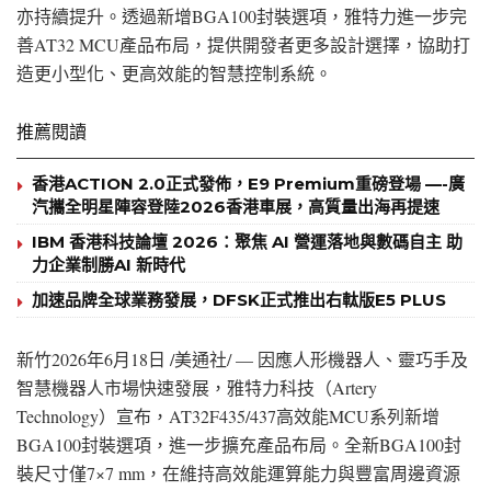
亦持續提升。透過新增BGA100封裝選項，雅特力進一步完
善AT32 MCU產品布局，提供開發者更多設計選擇，協助打
造更小型化、更高效能的智慧控制系統。
推薦閱讀
香港ACTION 2.0正式發佈，E9 Premium重磅登場 —-廣
汽攜全明星陣容登陸2026香港車展，高質量出海再提速
IBM 香港科技論壇 2026：聚焦 AI 營運落地與數碼自主 助
力企業制勝AI 新時代
加速品牌全球業務發展，DFSK正式推出右軚版E5 PLUS
新竹
2026年6月18日
/美通社/ — 因應人形機器人、靈巧手及
智慧機器人市場快速發展，雅特力科技（Artery
Technology）宣布，AT32F435/437高效能MCU系列新增
BGA100封裝選項，進一步擴充產品布局。全新BGA100封
裝尺寸僅7×7 mm，在維持高效能運算能力與豐富周邊資源