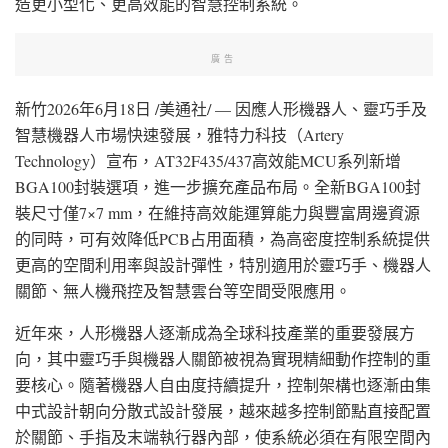
造更小型化、更高效能的智慧控制系統。
廣告
新竹
2026年6月18日
/美通社/ — 因應人形機器人、靈巧手及
智慧機器人市場快速發展，雅特力科技（Artery
Technology）宣布，AT32F435/437高效能MCU系列新增
BGA100封裝選項，進一步擴充產品布局。全新BGA100封
裝尺寸僅7×7 mm，在維持高效能運算能力與豐富周邊資源
的同時，可有效降低PCB占用面積，為高密度控制系統提供
更高的空間利用率與設計彈性，特別適用於靈巧手、機器人
關節、無人機飛控及智慧雲台等空間受限應用。
近年來，人形機器人逐漸成為全球科技產業的重要發展方
向，其中靈巧手與機器人關節被視為實現精細動作控制的重
要核心。隨著機器人自由度持續提升，控制架構也逐漸由集
中式設計朝向分散式設計發展，越來越多控制節點直接配置
於關節、手指及末端執行器內部，使系統必須在有限空間內