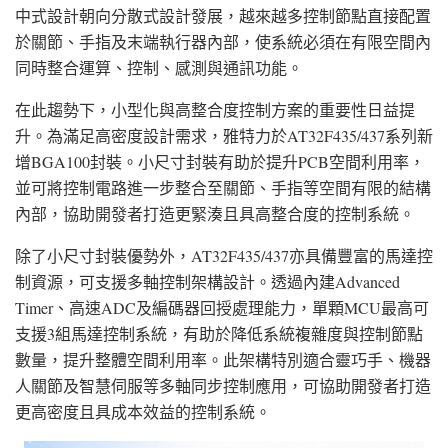
中式設計朝向分散式設計發展，越來越多控制節點直接配置
於關節、手指及末端執行器內部，使系統必須在有限空間內
同時整合運算、控制、感測與通訊功能。
在此趨勢下，小型化與高整合度控制方案的重要性日益提
升。為滿足高密度設計需求，雅特力於AT32F435/437系列新
增BGA100封裝。小尺寸封裝有助於提升PCB空間利用率，
並可將控制電路進一步整合至關節、手指等空間有限的結構
內部，協助開發者打造更緊湊且具高整合度的控制系統。
除了小尺寸封裝優勢外，AT32F435/437亦具備豐富的馬達控
制資源，可支援多軸控制架構設計。透過內建Advanced
Timer、高速ADC及編碼器回授處理能力，單顆MCU最高可
支援3組馬達控制系統，有助於降低系統複雜度與控制節點
數量，提升整體空間利用率。此架構特別適合靈巧手、機器
人關節及智慧伺服等多軸同步控制應用，可協助開發者打造
更高密度且具成本效益的控制系統。