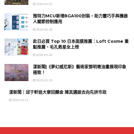
2026-05-25
雅特力MCU新增BGA100封裝，助力靈巧手與機器
人關節控制應用
2026-06-18
赴日必買 Top 10 日本面膜推薦：Loft Cosme 重
點推薦、毛孔救星全上榜
2026-01-30
漾新聞|《夢幻威尼斯》藝術家鄧明墩油畫展現印象
極致！
2025-03-19
漾新聞｜邱于軒追大寮回饋金 陳其邁談去向先拚市政
2026-05-21