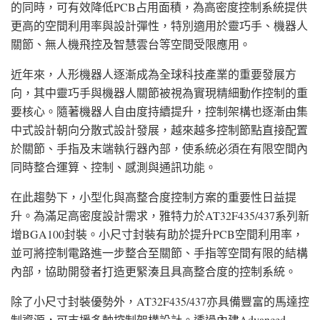
的同時，可有效降低PCB占用面積，為高密度控制系統提供
更高的空間利用率與設計彈性，特別適用於靈巧手、機器人
關節、無人機飛控及智慧雲台等空間受限應用。
近年來，人形機器人逐漸成為全球科技產業的重要發展方
向，其中靈巧手與機器人關節被視為實現精細動作控制的重
要核心。隨著機器人自由度持續提升，控制架構也逐漸由集
中式設計朝向分散式設計發展，越來越多控制節點直接配置
於關節、手指及末端執行器內部，使系統必須在有限空間內
同時整合運算、控制、感測與通訊功能。
在此趨勢下，小型化與高整合度控制方案的重要性日益提
升。為滿足高密度設計需求，雅特力於AT32F435/437系列新
增BGA100封裝。小尺寸封裝有助於提升PCB空間利用率，
並可將控制電路進一步整合至關節、手指等空間有限的結構
內部，協助開發者打造更緊湊且具高整合度的控制系統。
除了小尺寸封裝優勢外，AT32F435/437亦具備豐富的馬達控
制資源，可支援多軸控制架構設計。透過內建Advanced