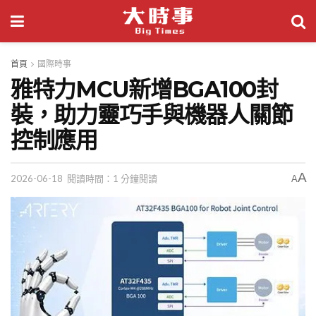
首頁
國際時事
雅特力MCU新增BGA100封
裝，助力靈巧手與機器人關節
控制應用
A
2026-06-18
閱讀時間：1 分鐘閱讀
A