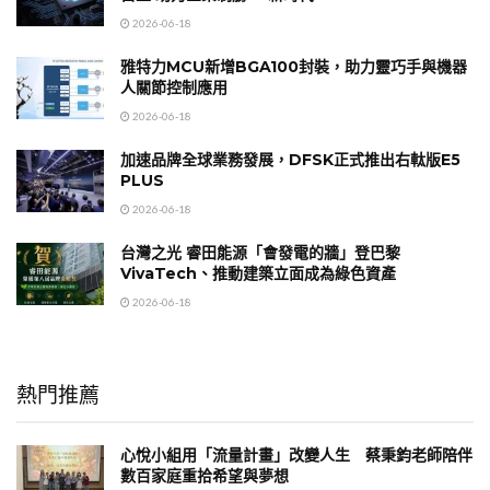
2026-06-18
雅特力MCU新增BGA100封裝，助力靈巧手與機器
人關節控制應用
2026-06-18
加速品牌全球業務發展，DFSK正式推出右軚版E5
PLUS
2026-06-18
台灣之光 睿田能源「會發電的牆」登巴黎
VivaTech、推動建築立面成為綠色資產
2026-06-18
熱門推薦
心悅小組用「流量計畫」改變人生 蔡秉鈞老師陪伴
數百家庭重拾希望與夢想