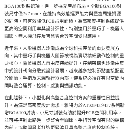
BGA100封裝選項，進一步擴充產品布局。全新BGA100封
裝尺寸僅7×7 mm，在維持高效能運算能力與豐富周邊資源
的同時，可有效降低PCB占用面積，為高密度控制系統提供
更高的空間利用率與設計彈性，特別適用於靈巧手、機器人
關節、無人機飛控及智慧雲台等空間受限應用。
近年來，人形機器人逐漸成為全球科技產業的重要發展方
向，其中靈巧手與機器人關節被視為實現精細動作控制的重
要核心。隨著機器人自由度持續提升，控制架構也逐漸由集
中式設計朝向分散式設計發展，越來越多控制節點直接配置
於關節、手指及末端執行器內部，使系統必須在有限空間內
同時整合運算、控制、感測與通訊功能。
在此趨勢下，小型化與高整合度控制方案的重要性日益提
升。為滿足高密度設計需求，雅特力於AT32F435/437系列新
增BGA100封裝。小尺寸封裝有助於提升PCB空間利用率，
並可將控制電路進一步整合至關節、手指等空間有限的結構
內部，協助開發者打造更緊湊且具高整合度的控制系統。