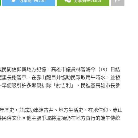
分享到Twitter
分享到Wechat
民間信仰與地方記憶，高雄市議員林智鴻今（19）日結
德里長謝智華，在赤山龍目井協助民眾取用午時水，並發
一早便吸引許多鄉親排隊「討吉利」，民進黨高雄市長參
0年歷史，並成功串連古井、地方生活史、在地信仰、赤山
井民俗文化。他主張爭取將這項仍在地方實行的端午傳統