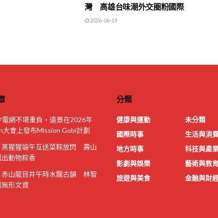
灣 高雄台味潮外交圈粉國際
2026-06-19
章
分類
令電網不堪重負，遠景在2026年
健康與運動
未分類
ch大會上發布Mission Gobi計劃
國際時事
生活與消
｜黑猩猩端午互送菜粽放閃 壽山
地方時事
科技與產
飄出動物粽香
影劇與娛樂
藝術與教
｜赤山龍目井午時水飄古韻 林智
旅遊與美食
金融與財
列無形文資