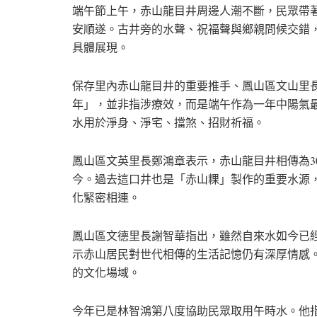
端午節上午，赤山龍目井周邊人潮不斷，民眾帶
安順遂。古井旁的水聲、祝福聲與鄉親問候交錯
具體展現。
保存里內赤山龍目井的重要推手、鳳山區文山里
年」，並非指涉療效，而是端午作為一年中陽氣
水用於淨身、淨宅、擋煞、招財祈福。
鳳山區文英里長鄭鴻章表示，赤山龍目井相傳為3
今。過去這口井也是「赤山粿」製作的重要水源
化緊密相連。
鳳山區文德里長謝智華指出，雖然自來水如今已
示赤山居民對世代相傳的生活記憶仍有深厚情感
的文化場域。
今年已是林智鴻第八度協助民眾取用午時水。他