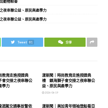
出動物粽香
之夜串聯公益、原民與產學力
之夜串聯公益、原民與產學力
Tweet
81
分享
地方時事
尚教育走進授證典
漾新聞｜時尚教育走進授證典
子會交接之夜串聯公
禮 鎮海獅子會交接之夜串聯公
產學力
益、原民與產學力
2026-06-19
地方時事
3線酒駕交通事故警依
漾新聞｜美加青年領袖登船看亞