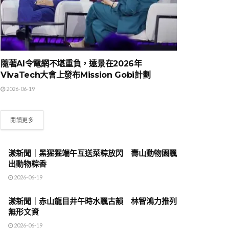
隨著AI令電網不堪重負，遠景在2026年
VivaTech大會上發布Mission Gobi計劃
2026-06-19
閱讀更多
漾新聞｜黑猩猩端午互送菜粽放閃 壽山動物園飄
出動物粽香
2026-06-19
漾新聞｜赤山龍目井午時水飄古韻 林智鴻力推列
無形文資
2026-06-19