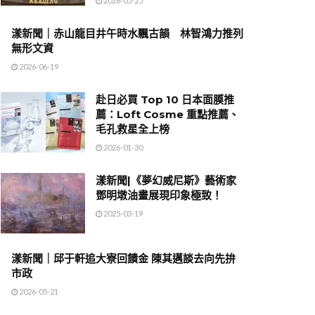
2026-05-25
漾新聞｜赤山龍目井午時水飄古韻 林智鴻力推列
無形文資
2026-06-19
赴日必買 Top 10 日本面膜推
薦：Loft Cosme 重點推薦、
毛孔救星全上榜
2026-01-30
漾新聞|《夢幻威尼斯》藝術家
鄧明墩油畫展現印象極致！
2025-03-19
漾新聞｜邱于軒追大寮回饋金 陳其邁談去向先拚
市政
2026-05-21