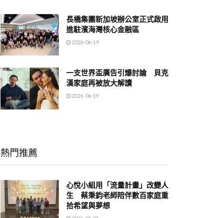
長橋集團新加坡辦公室正式啟用
進駐濱海灣核心金融區
2026-06-19
一支世界盃廣告引爆討論 貝克
漢家庭再被放大解讀
2026-06-19
熱門推薦
心悅小組用「流量計畫」改變人
生 蔡秉鈞老師陪伴數百家庭重
拾希望與夢想