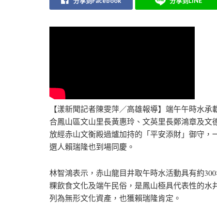
分享到Facebook
分享到LINE
【漾新聞記者陳雯萍／高雄報導】端午午時水承載
合鳳山區文山里長黃惠玲、文英里長鄭鴻章及文
放經赤山文衡殿過爐加持的「平安添財」御守，
選人賴瑞隆也到場同慶。
林智鴻表示，赤山龍目井取午時水活動具有約30
粿飲食文化及端午民俗，是鳳山極具代表性的水
列為無形文化資產，也獲賴瑞隆肯定。