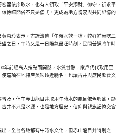
著容器依序取水，也有人領取「平安添財」御守，祈求平
，讓傳統節俗不只是儀式，更成為地方情感與共同記憶的
長黃惠玲表示，古諺流傳「午時水飲一嘴，較好補藥吃三
最盛之日，午時又是一日陽氣最旺時刻，民間普遍將午時
00年前經高人指點而開鑿，水質甘醇，家戶代代取用至
，使這項在地特產美味遠近馳名，也讓古井與庶民飲食文
經普及，但在赤山龍目井取用午時水的風氣依舊興盛，顯
。古井不只是水源，也是地方歷史、信仰與親族記憶交會
指出，全台各地都有午時水文化，但赤山龍目井特別之