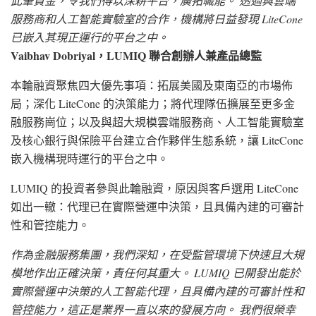
此筆資金，令我們得以深耕平台，廣拓職能。 透過與雲端
服務商和人工智能實驗室的合作，機構將日益發現 LiteCone
已嵌入其現正運行的平台之中。
Vaibhav Dobriyal，LUMIQ 聯合創辦人兼產品總監
本輪融資聚焦四大優先事項：拓展美國及東南亞的市場佈
局；深化 LiteCone 的決策能力；將代理隊伍擴展至更多金
融服務崗位；以及與超大規模雲端服務商、人工智能實驗室
及核心銀行與保險平台建立合作夥伴生態系統，讓 LiteCone
嵌入機構現時運行的平台之中。
LUMIQ 的投資者參與此輪融資，原因與客戶選用 LiteCone
如出一轍：代理已在實際營運中決策，且具備內建的可審計
性和管控能力。
作為金融服務集團，我們深知，在受監管環境下快速且大規
模地作出正確決策，責任何其重大。 LUMIQ 已開發出能於
實際營運中決策的人工智能代理，且具備內建的可審計性和
管控能力，這正是業界一直以來的發展方向。 我們很榮幸