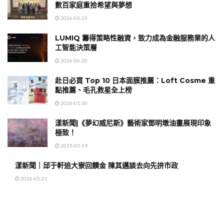
數百家庭重拾希望與夢想
2026-05-25
LUMIQ 籌得策略性融資，致力成為金融服務業的人
工智能決策層
2026-06-20
赴日必買 Top 10 日本面膜推薦：Loft Cosme 重
點推薦、毛孔救星全上榜
2026-01-30
漾新聞|《夢幻威尼斯》藝術家鄧明墩油畫展現印象
極致！
2025-03-19
漾新聞｜邱于軒追大寮回饋金 陳其邁談去向先拚市政
2026-05-21