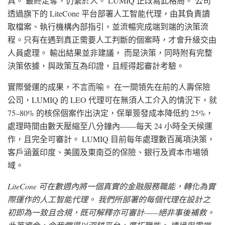
具。 最終定奪，仍繫於人。 LUMIQ 正改寫此格局。 公司
透過旗下的 LiteCone 平台部署人工智能代理，由其負責讀
取檔案、執行機構內部指引，並流暢完成端到端的決策流
程。只有在遇到真正需要人工判斷的個案時，才會升級交由
人員處理。 輸出結果並非建議， 而是決策，同時附有完整
決策依據，與政策互為印證，且經得起審計考驗。
實際營運的成果，不言而喻。 在一間領先在前的人壽保險
公司，LUMIQ 的 LEO 代理可在無須人工介入的情況下，就
75–80% 的核保個案作出決定，保單簽發成本降低約 25%，
處理時間由數天壓縮至八分鐘內——每天 24 小時全天候運
作，且完全可審計。 LUMIQ 目前每年處理數百萬項決策，
客戶涵蓋印度、美國及東南亞的保險、銀行及資本市場領
域。
LiteCone 可在數週內將一個真實的金融服務職能，轉化為實
際運作的人工智能代理。 我們所部署的每個代理在設計之
初即為一致且合規，既可解釋亦可審計——絕非事後補救。