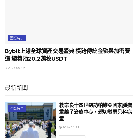
國際時事
Bybit上線全球資產交易盛典 橫跨傳統金融與加密賽
道 總獎池20.2萬枚USDT
2026-06-19
最新新聞
教宗良十四世到訪帕維亞國家腫瘤
國際時事
重離子治療中心，親切慰問兒科病
童
2026-06-21