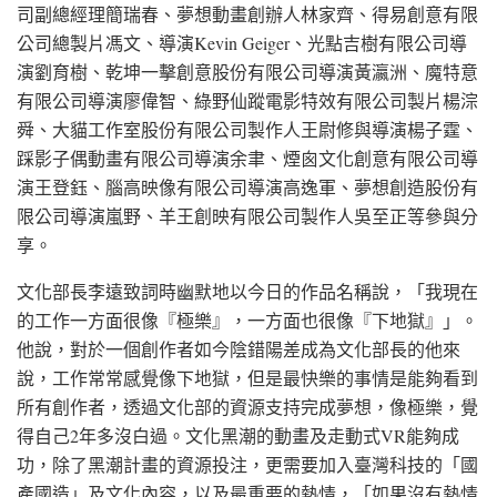
司副總經理簡瑞春、夢想動畫創辦人林家齊、得易創意有限
公司總製片馮文、導演Kevin Geiger、光點吉樹有限公司導
演劉育樹、乾坤一擊創意股份有限公司導演黃瀛洲、魔特意
有限公司導演廖偉智、綠野仙蹤電影特效有限公司製片楊淙
舜、大貓工作室股份有限公司製作人王尉修與導演楊子霆、
踩影子偶動畫有限公司導演余聿、煙囪文化創意有限公司導
演王登鈺、腦高映像有限公司導演高逸軍、夢想創造股份有
限公司導演嵐野、羊王創映有限公司製作人吳至正等參與分
享。
文化部長李遠致詞時幽默地以今日的作品名稱說，「我現在
的工作一方面很像『極樂』，一方面也很像『下地獄』」。
他說，對於一個創作者如今陰錯陽差成為文化部長的他來
說，工作常常感覺像下地獄，但是最快樂的事情是能夠看到
所有創作者，透過文化部的資源支持完成夢想，像極樂，覺
得自己2年多沒白過。文化黑潮的動畫及走動式VR能夠成
功，除了黑潮計畫的資源投注，更需要加入臺灣科技的「國
產國造」及文化內容，以及最重要的熱情，「如果沒有熱情