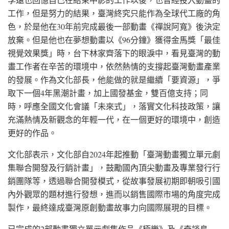
工作，但是努力的結果，臺灣終究只能作為全球代工廠的角
色，於是他在30年前完成最後一部動畫《禪說阿寬》後決定
放棄。但是他也在夢想動畫以《96分鐘》獲得金馬獎「最佳
視覺效果獎」時，台下林家齊落下的眼淚中，看見臺灣的動
畫工作者在辛苦的環境中，依然熱情的支撐起臺灣動畫產業
的發展。作為文化部長，他能做的就是繼續「要資源」，爭
取下一個4年黑潮計畫，加上國發基金，雙百億支持；同
時，呼應全國文化會議「未來式」，落實文化科技政策，讓
充滿熱情及新觀念的年輕一代，在一個更好的環境中，創造
更好的作品。
文化部表示，文化部自2024年起推動「臺灣動畫獨立單元劇
集聯合開發及行銷計畫」，鼓勵國內頂尖動畫及專業發行行
銷團隊等，透過聯合開發模式，從故事發展初期即朝吸引國
內外觀眾的題材進行發想，進而以銷售國際市場的角度完成
製作，最終達成臺灣原創動畫故事力向國際展現的目標。
已完成的2部動畫獨立單元劇集作品《極樂》及《奇談島