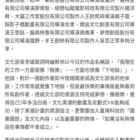
有限公司導演廖偉智、綠野仙蹤電影特效有限公司製片楊淙
舜、大貓工作室股份有限公司製作人王尉修與導演楊子霆、
踩影子偶動畫有限公司導演余聿、煙囪文化創意有限公司導
演王登鈺、腦高映像有限公司導演高逸軍、夢想創造股份有
限公司導演嵐野、羊王創映有限公司製作人吳至正等參與分
享。
文化部長李遠致詞時幽默地以今日的作品名稱說，「我現在
的工作一方面很像『極樂』，一方面也很像『下地獄』」。
他說，對於一個創作者如今陰錯陽差成為文化部長的他來
說，工作常常感覺像下地獄，但是最快樂的事情是能夠看到
所有創作者，透過文化部的資源支持完成夢想，像極樂，覺
得自己2年多沒白過。文化黑潮的動畫及走動式VR能夠成
功，除了黑潮計畫的資源投注，更需要加入臺灣科技的「國
產國造」及文化內容，以及最重要的熱情，「如果沒有熱情
這些事情都不會成立」。
李遠也回憶自己在結束中影的工作以後，也曾經投入動畫的