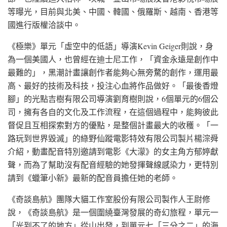
等曝光，目前與北美、中國、韓國、俄羅斯、越南、香港等
國進行版權洽談中。
《極樂》單元「虛空中的低語」導演Kevin Geiger則說，身
為一個美國人，也曾經在迪士尼工作，「資金永遠是創作中
最難的」，黑潮計畫讓創作者能夠心無旁騖的創作，運用最
高、最好的技術及科技，投注心血將作品做好。「最後香燈
腳」的光點吉樹有限公司導演劉育樹則說，6個單元的6個公
司，擁有各自的文化及工作流程，在這個過程中，能夠彼此
督促且互相探索對方的優點，是整個計畫最大的收穫。「一
路玩到世界毀滅」的綠野仙蹤電影特效有限公司製片楊淙舜
介紹，動畫配音特別邀請到電影《大濛》的女主角方郁婷獻
聲，而為了幫助沒有配音經驗的她發揮聲線感染力，更特別
請到《蠟筆小新》最新的配音員擔任她的老師。
《奇談島航》團隊大貓工作室股份有限公司製作人王尉修
說，《奇談島航》是一個圍繞臺灣發展的奇幻旅程，單元一
「光到不了的地方」從山出發，到單元七「三分之二」的海