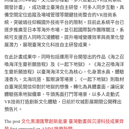
開發計畫」，成功建立臺灣自主研發，可多人同步互動，具
備空間定位追蹤及場域管理等關鍵技術整合的VR技術系
統，突破過往仰賴國外技術平台的限制。目前此系統平台已
逐步推廣至日本等海外市場，並引起國際製作團隊關注，系
統可支援百人同時沉浸體驗，提升場域營運效率與商業化發
展潛力，展現臺灣文化科技自主研發成果。
在此計畫成果中，同時包括運用平台開發出的作品《海之召
喚海洋生靈祈願旅程》及《一起下地獄》。《海之召喚海洋
生靈祈願旅程》以臺灣海洋文化為核心，化身潛水員，體驗
淺香丸、北海坑道、藍眼淚等場景；《一起下地獄》則取材
自臺灣民間信仰對於地獄的想像，轉化為具體畫面，讓玩家
體驗搭乘地獄纜車、牛頭馬面打鬥等場景，以多人走動式
VR技術打造創新文化體驗，日前於坎城影展期間公開釋出
預告片。
The post
文化黑潮匯聚創新能量 臺灣動畫與沉浸科技成果齊
發
first appeared on
AMM 娛樂新聞
.