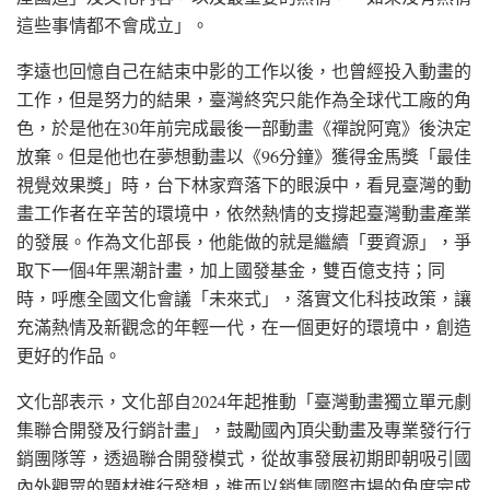
這些事情都不會成立」。
李遠也回憶自己在結束中影的工作以後，也曾經投入動畫的
工作，但是努力的結果，臺灣終究只能作為全球代工廠的角
色，於是他在30年前完成最後一部動畫《禪說阿寬》後決定
放棄。但是他也在夢想動畫以《96分鐘》獲得金馬獎「最佳
視覺效果獎」時，台下林家齊落下的眼淚中，看見臺灣的動
畫工作者在辛苦的環境中，依然熱情的支撐起臺灣動畫產業
的發展。作為文化部長，他能做的就是繼續「要資源」，爭
取下一個4年黑潮計畫，加上國發基金，雙百億支持；同
時，呼應全國文化會議「未來式」，落實文化科技政策，讓
充滿熱情及新觀念的年輕一代，在一個更好的環境中，創造
更好的作品。
文化部表示，文化部自2024年起推動「臺灣動畫獨立單元劇
集聯合開發及行銷計畫」，鼓勵國內頂尖動畫及專業發行行
銷團隊等，透過聯合開發模式，從故事發展初期即朝吸引國
內外觀眾的題材進行發想，進而以銷售國際市場的角度完成