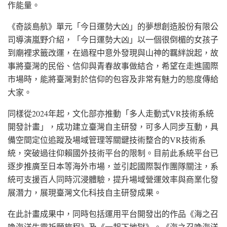
作能量。
《奇談島航》單元「今日運勢大凶」的夢想創造股份有限公
司導演嵐野介紹，「今日運勢大凶」以一個很倒楣的女孩子
到廟裡求籤改運，在過程中意外發現與山神的羈絆說起，故
事將臺灣的民俗、信仰與青春故事做結合，希望在走進國際
市場時，能將臺灣對於信仰的包容及非常有魅力的態度傳給
大家。
同樣從2024年起，文化部亦推動「多人走動式VR技術系統
開發計畫」，成功建立臺灣自主研發，可多人同步互動，具
備空間定位追蹤及場域管理等關鍵技術整合的VR技術系
統，突破過往仰賴國外技術平台的限制。目前此系統平台已
逐步推廣至日本等海外市場，並引起國際製作團隊關注，系
統可支援百人同時沉浸體驗，提升場域營運效率與商業化發
展潛力，展現臺灣文化科技自主研發成果。
在此計畫成果中，同時包括運用平台開發出的作品《海之召
喚海洋生靈祈願旅程》及《一起下地獄》。《海之召喚海洋