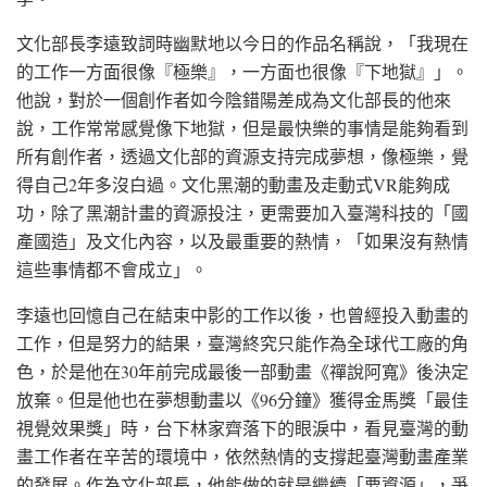
文化部長李遠致詞時幽默地以今日的作品名稱說，「我現在
的工作一方面很像『極樂』，一方面也很像『下地獄』」。
他說，對於一個創作者如今陰錯陽差成為文化部長的他來
說，工作常常感覺像下地獄，但是最快樂的事情是能夠看到
所有創作者，透過文化部的資源支持完成夢想，像極樂，覺
得自己2年多沒白過。文化黑潮的動畫及走動式VR能夠成
功，除了黑潮計畫的資源投注，更需要加入臺灣科技的「國
產國造」及文化內容，以及最重要的熱情，「如果沒有熱情
這些事情都不會成立」。
李遠也回憶自己在結束中影的工作以後，也曾經投入動畫的
工作，但是努力的結果，臺灣終究只能作為全球代工廠的角
色，於是他在30年前完成最後一部動畫《禪說阿寬》後決定
放棄。但是他也在夢想動畫以《96分鐘》獲得金馬獎「最佳
視覺效果獎」時，台下林家齊落下的眼淚中，看見臺灣的動
畫工作者在辛苦的環境中，依然熱情的支撐起臺灣動畫產業
的發展。作為文化部長，他能做的就是繼續「要資源」，爭