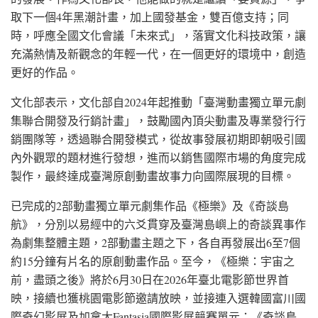
取下一個4年黑潮計畫，加上國發基金，雙百億支持；同
時，呼應全國文化會議「未來式」，落實文化科技政策，讓
充滿熱情及新觀念的年輕一代，在一個更好的環境中，創造
更好的作品。
文化部表示，文化部自2024年起推動「臺灣動畫獨立單元劇
集聯合開發及行銷計畫」，鼓勵國內頂尖動畫及專業發行行
銷團隊等，透過聯合開發模式，從故事發展初期即朝吸引國
內外觀眾的題材進行發想，進而以銷售國際市場的角度完成
製作，最終達成臺灣原創動畫故事力向國際展現的目標。
已完成的2部動畫獨立單元劇集作品《極樂》及《奇談島
航》，分別以易經中的六爻貫穿及臺灣島嶼上的奇談異事作
為劇集整體主題，2部動畫主題之下，各自再發展出6至7個
約15分鐘有片名的原創動畫作品。至今，《極樂：宇宙之
前，盡頭之後》將於6月30日在2026年臺北電影節世界首
映，接續也獲桃園電影節邀請放映，並接連入選韓國富川國
際奇幻影展及加拿大Fantasia國際影展競賽單元；《奇談島