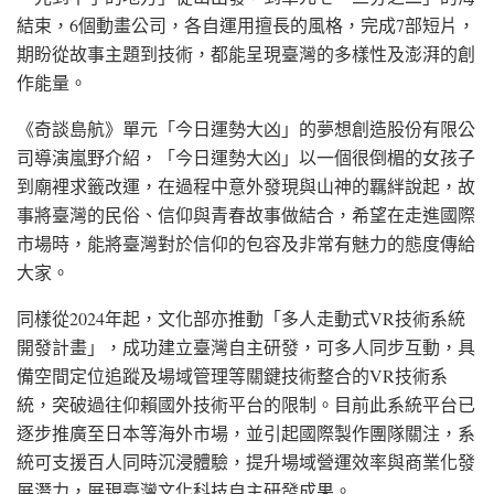
結束，6個動畫公司，各自運用擅長的風格，完成7部短片，
期盼從故事主題到技術，都能呈現臺灣的多樣性及澎湃的創
作能量。
《奇談島航》單元「今日運勢大凶」的夢想創造股份有限公
司導演嵐野介紹，「今日運勢大凶」以一個很倒楣的女孩子
到廟裡求籤改運，在過程中意外發現與山神的羈絆說起，故
事將臺灣的民俗、信仰與青春故事做結合，希望在走進國際
市場時，能將臺灣對於信仰的包容及非常有魅力的態度傳給
大家。
同樣從2024年起，文化部亦推動「多人走動式VR技術系統
開發計畫」，成功建立臺灣自主研發，可多人同步互動，具
備空間定位追蹤及場域管理等關鍵技術整合的VR技術系
統，突破過往仰賴國外技術平台的限制。目前此系統平台已
逐步推廣至日本等海外市場，並引起國際製作團隊關注，系
統可支援百人同時沉浸體驗，提升場域營運效率與商業化發
展潛力，展現臺灣文化科技自主研發成果。