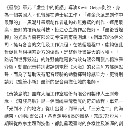
《極樂》單元「虛空中的低語」導演Kevin Geiger則說，身
為一個美國人，也曾經在迪士尼工作，「資金永遠是創作中
最難的」，黑潮計畫讓創作者能夠心無旁騖的創作，運用最
高、最好的技術及科技，投注心血將作品做好。「最後香燈
腳」的光點吉樹有限公司導演劉育樹則說，6個單元的6個公
司，擁有各自的文化及工作流程，在這個過程中，能夠彼此
督促且互相探索對方的優點，是整個計畫最大的收穫。「一
路玩到世界毀滅」的綠野仙蹤電影特效有限公司製片楊淙舜
介紹，動畫配音特別邀請到電影《大濛》的女主角方郁婷獻
聲，而為了幫助沒有配音經驗的她發揮聲線感染力，更特別
請到《蠟筆小新》最新的配音員擔任她的老師。
《奇談島航》團隊大貓工作室股份有限公司製作人王尉修
說，《奇談島航》是一個圍繞臺灣發展的奇幻旅程，單元一
「光到不了的地方」從山出發，到單元七「三分之二」的海
結束，6個動畫公司，各自運用擅長的風格，完成7部短片，
期盼從故事主題到技術，都能呈現臺灣的多樣性及澎湃的創