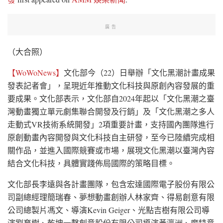
廣告
（大合照）
【WoWoNews】
文化部今（22）日舉辦「文化黑潮計畫成果
發表記者會」，呈現近年推動文化科技與原創內容發展的重
要成果。文化部表示，文化部自2024年起以「文化黑潮之臺
灣動畫獨立單元劇集聯合開發及行銷」及「文化黑潮之多人
走動式VR技術系統開發」2項重要計畫，支持國內團隊進行
原創動畫內容開發與文化科技自主研發，至今已陸續完成相
關作品，並進入國際競賽或市場，展現文化黑潮以臺灣內容
結合文化科技，具體實踐佈局國際的策略目標。
文化部長李遠與各計畫團隊，包含宏達國際電子股份有限公
司副總經理簡瑞春、夢想動畫創辦人林家齊、得易創意有限
公司總製片馮文、導演Kevin Geiger、光點吉樹有限公司導
演劉育樹、乾坤一擊創意股份有限公司導演黃瀛洲、魔特意