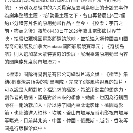
航》，分別以易經中的六爻貫穿及臺灣島嶼上的奇談異事作
為劇集整體主題，2部動畫主題之下，各自再發展出6至7個
約15分鐘有片名的原創動畫作品。至今，《極樂：宇宙之
前，盡頭之後》將於6月30日在2026年臺北電影節世界首
映，接續也獲桃園電影節邀請放映，並接連入選韓國富川國
際奇幻影展及加拿大Fantasia國際影展競賽單元；《奇談島
航》則入選加拿大蒙特婁奇幻影展，展現臺灣原創動畫內容
的國際能見度與市場潛力。
《極樂》團隊得易創意有限公司總製片馮文說，《極樂》集
結6個臺灣最頂尖的動畫團隊，完成了6部風格迥異的短片，
可以說是人類對於幸福追求的極致，希望用動畫的想像力、
創作者的熱情，塑造對於未來的想像。她說，也因為行銷團
隊在一開始就加入，所以除了國內臺北電影節、桃園電影
節，也陸續進入柏林、坎城、釜山市場展及香港影視市場展
等曝光，目前與北美、中國、韓國、俄羅斯、越南、香港等
國進行版權洽談中。