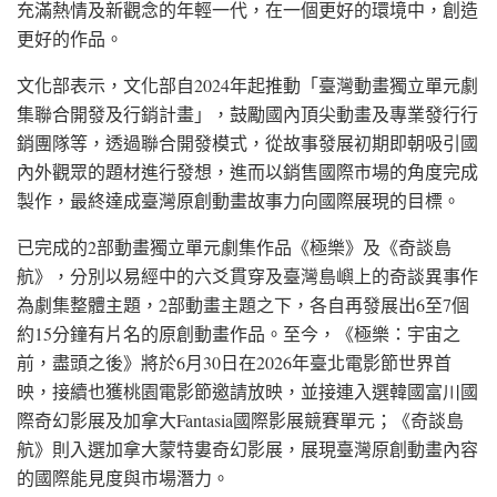
充滿熱情及新觀念的年輕一代，在一個更好的環境中，創造
更好的作品。
文化部表示，文化部自2024年起推動「臺灣動畫獨立單元劇
集聯合開發及行銷計畫」，鼓勵國內頂尖動畫及專業發行行
銷團隊等，透過聯合開發模式，從故事發展初期即朝吸引國
內外觀眾的題材進行發想，進而以銷售國際市場的角度完成
製作，最終達成臺灣原創動畫故事力向國際展現的目標。
已完成的2部動畫獨立單元劇集作品《極樂》及《奇談島
航》，分別以易經中的六爻貫穿及臺灣島嶼上的奇談異事作
為劇集整體主題，2部動畫主題之下，各自再發展出6至7個
約15分鐘有片名的原創動畫作品。至今，《極樂：宇宙之
前，盡頭之後》將於6月30日在2026年臺北電影節世界首
映，接續也獲桃園電影節邀請放映，並接連入選韓國富川國
際奇幻影展及加拿大Fantasia國際影展競賽單元；《奇談島
航》則入選加拿大蒙特婁奇幻影展，展現臺灣原創動畫內容
的國際能見度與市場潛力。