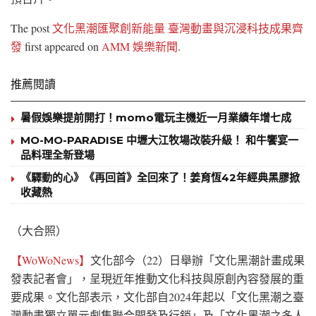
The post
文化黑潮匯聚創新能量 臺灣動畫與沉浸科技成果齊
發
first appeared on
AMM 娛樂新聞
.
推薦閱讀
暑假娛樂提前開打！momo電玩主機近一月業績年增七成
MO-MO-PARADISE 中壢大江牧場改裝升級！ 和牛饗宴一
品料理全新登場
《驛動的心》《再回首》全回來了！姜育恆42年經典黑膠掀
收藏熱
（大合照）
【WoWoNews】
文化部今（22）日舉辦「文化黑潮計畫成果
發表記者會」，呈現近年推動文化科技與原創內容發展的重
要成果。文化部表示，文化部自2024年起以「文化黑潮之臺
灣動畫獨立單元劇集聯合開發及行銷」及「文化黑潮之多人