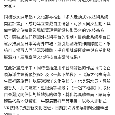
大家。
同樣從2024年起，文化部亦推動「多人走動式VR技術系統
開發計畫」，成功建立臺灣自主研發，可多人同步互動，具
備空間定位追蹤及場域管理等關鍵技術整合的VR技術系
統，突破過往仰賴國外技術平台的限制。目前此系統平台已
逐步推廣至日本等海外市場，並引起國際製作團隊關注，系
統可支援百人同時沉浸體驗，提升場域營運效率與商業化發
展潛力，展現臺灣文化科技自主研發成果。
在此計畫成果中，同時包括運用平台開發出的作品《海之召
喚海洋生靈祈願旅程》及《一起下地獄》。《海之召喚海洋
生靈祈願旅程》以臺灣海洋文化為核心，化身潛水員，體驗
淺香丸、北海坑道、藍眼淚等場景；《一起下地獄》則取材
自臺灣民間信仰對於地獄的想像，轉化為具體畫面，讓玩家
體驗搭乘地獄纜車、牛頭馬面打鬥等場景，以多人走動式
VR技術打造創新文化體驗，日前於坎城影展期間公開釋出
預告片。