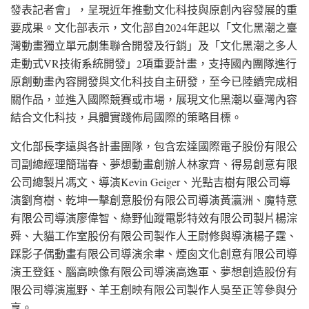
發表記者會」，呈現近年推動文化科技與原創內容發展的重
要成果。文化部表示，文化部自2024年起以「文化黑潮之臺
灣動畫獨立單元劇集聯合開發及行銷」及「文化黑潮之多人
走動式VR技術系統開發」2項重要計畫，支持國內團隊進行
原創動畫內容開發與文化科技自主研發，至今已陸續完成相
關作品，並進入國際競賽或市場，展現文化黑潮以臺灣內容
結合文化科技，具體實踐佈局國際的策略目標。
文化部長李遠與各計畫團隊，包含宏達國際電子股份有限公
司副總經理簡瑞春、夢想動畫創辦人林家齊、得易創意有限
公司總製片馮文、導演Kevin Geiger、光點吉樹有限公司導
演劉育樹、乾坤一擊創意股份有限公司導演黃瀛洲、魔特意
有限公司導演廖偉智、綠野仙蹤電影特效有限公司製片楊淙
舜、大貓工作室股份有限公司製作人王尉修與導演楊子霆、
踩影子偶動畫有限公司導演余聿、煙囪文化創意有限公司導
演王登鈺、腦高映像有限公司導演高逸軍、夢想創造股份有
限公司導演嵐野、羊王創映有限公司製作人吳至正等參與分
享。