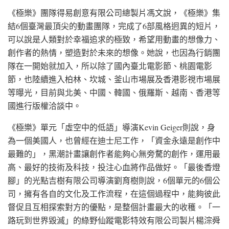
《極樂》團隊得易創意有限公司總製片馮文說，《極樂》集
結6個臺灣最頂尖的動畫團隊，完成了6部風格迥異的短片，
可以說是人類對於幸福追求的極致，希望用動畫的想像力、
創作者的熱情，塑造對於未來的想像。她說，也因為行銷團
隊在一開始就加入，所以除了國內臺北電影節、桃園電影
節，也陸續進入柏林、坎城、釜山市場展及香港影視市場展
等曝光，目前與北美、中國、韓國、俄羅斯、越南、香港等
國進行版權洽談中。
《極樂》單元「虛空中的低語」導演Kevin Geiger則說，身
為一個美國人，也曾經在迪士尼工作，「資金永遠是創作中
最難的」，黑潮計畫讓創作者能夠心無旁騖的創作，運用最
高、最好的技術及科技，投注心血將作品做好。「最後香燈
腳」的光點吉樹有限公司導演劉育樹則說，6個單元的6個公
司，擁有各自的文化及工作流程，在這個過程中，能夠彼此
督促且互相探索對方的優點，是整個計畫最大的收穫。「一
路玩到世界毀滅」的綠野仙蹤電影特效有限公司製片楊淙舜