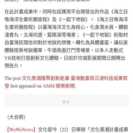
在此計畫成果中，同時包括運用平台開發出的作品《海之召
喚海洋生靈祈願旅程》及《一起下地獄》。《海之召喚海洋
生靈祈願旅程》以臺灣海洋文化為核心，化身潛水員，體驗
淺香丸、北海坑道、藍眼淚等場景；《一起下地獄》則取材
自臺灣民間信仰對於地獄的想像，轉化為具體畫面，讓玩家
體驗搭乘地獄纜車、牛頭馬面打鬥等場景，以多人走動式
VR技術打造創新文化體驗，日前於坎城影展期間公開釋出
預告片。
The post
文化黑潮匯聚創新能量 臺灣動畫與沉浸科技成果齊
發
first appeared on
AMM 娛樂新聞
.
廣告
（大合照）
【WoWoNews】
文化部今（22）日舉辦「文化黑潮計畫成果