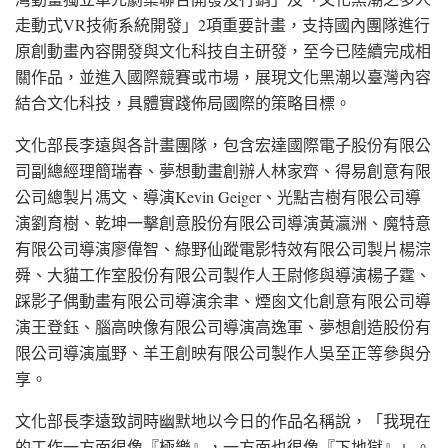
走動式VR技術系統開發」2項重要計畫，支持國內團隊進行
原創動畫內容開發與文化科技自主研發，至今已陸續完成相
關作品，並進入國際競賽或市場，展現文化黑潮以臺灣內容
結合文化科技，具體實踐佈局國際的策略目標。
文化部長李遠與各計畫團隊，包含宏達國際電子股份有限公
司副總經理簡瑞春、夢想動畫創辦人林家齊、得易創意有限
公司總製片馮文、導演Kevin Geiger、光點吉樹有限公司導
演劉育樹、乾坤一擊創意股份有限公司導演黃瀛洲、魔特意
有限公司導演廖偉智、綠野仙蹤電影特效有限公司製片楊淙
舜、大貓工作室股份有限公司製作人王尉修與導演楊子霆、
踩影子偶動畫有限公司導演余聿、煙囪文化創意有限公司導
演王登鈺、腦高映像有限公司導演高逸軍、夢想創造股份有
限公司導演嵐野、羊王創映有限公司製作人吳至正等參與分
享。
文化部長李遠致詞時幽默地以今日的作品名稱說，「我現在
的工作一方面很像『極樂』，一方面也很像『下地獄』」。