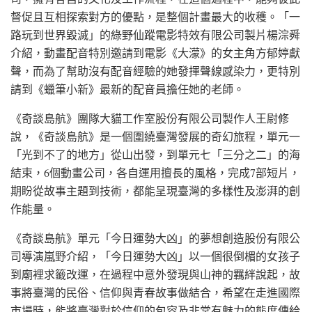
督促且互相探索對方的優點，是整個計畫最大的收穫。「一
路玩到世界毀滅」的綠野仙蹤電影特效有限公司製片楊淙舜
介紹，動畫配音特別邀請到電影《大濛》的女主角方郁婷獻
聲，而為了幫助沒有配音經驗的她發揮聲線感染力，更特別
請到《蠟筆小新》最新的配音員擔任她的老師。
《奇談島航》團隊大貓工作室股份有限公司製作人王尉修
說，《奇談島航》是一個圍繞臺灣發展的奇幻旅程，單元一
「光到不了的地方」從山出發，到單元七「三分之二」的海
結束，6個動畫公司，各自運用擅長的風格，完成7部短片，
期盼從故事主題到技術，都能呈現臺灣的多樣性及澎湃的創
作能量。
《奇談島航》單元「今日運勢大凶」的夢想創造股份有限公
司導演嵐野介紹，「今日運勢大凶」以一個很倒楣的女孩子
到廟裡求籤改運，在過程中意外發現與山神的羈絆說起，故
事將臺灣的民俗、信仰與青春故事做結合，希望在走進國際
市場時，能將臺灣對於信仰的包容及非常有魅力的態度傳給