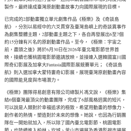
製作，最終達成臺灣原創動畫故事力向國際展現的目標。
已完成的2部動畫獨立單元劇集作品《極樂》及《奇談島
航》，分別以易經中的六爻貫穿及臺灣島嶼上的奇談異事作
為劇集整體主題，2部動畫主題之下，各自再發展出6至7個
約15分鐘有片名的原創動畫作品。至今，《極樂：宇宙之
前，盡頭之後》將於6月30日在2026年臺北電影節世界首
映，接續也獲桃園電影節邀請放映，並接連入選韓國富川國
際奇幻影展及加拿大Fantasia國際影展競賽單元；《奇談島
航》則入選加拿大蒙特婁奇幻影展，展現臺灣原創動畫內容
的國際能見度與市場潛力。
《極樂》團隊得易創意有限公司總製片馮文說，《極樂》集
結6個臺灣最頂尖的動畫團隊，完成了6部風格迥異的短片，
可以說是人類對於幸福追求的極致，希望用動畫的想像力、
創作者的熱情，塑造對於未來的想像。她說，也因為行銷團
隊在一開始就加入，所以除了國內臺北電影節、桃園電影
節，也陸續進入柏林、坎城、釜山市場展及香港影視市場展