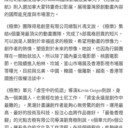
航》則入選加拿大蒙特婁奇幻影展，展現臺灣原創動畫內容
的國際能見度與市場潛力。
《極樂》團隊得易創意有限公司總製片馮文說，《極樂》集
結6個臺灣最頂尖的動畫團隊，完成了6部風格迥異的短片，
可以說是人類對於幸福追求的極致，希望用動畫的想像力、
創作者的熱情，塑造對於未來的想像。她說，也因為行銷團
隊在一開始就加入，所以除了國內臺北電影節、桃園電影
節，也陸續進入柏林、坎城、釜山市場展及香港影視市場展
等曝光，目前與北美、中國、韓國、俄羅斯、越南、香港等
國進行版權洽談中。
《極樂》單元「虛空中的低語」導演Kevin Geiger則說，身
為一個美國人，也曾經在迪士尼工作，「資金永遠是創作中
最難的」，黑潮計畫讓創作者能夠心無旁騖的創作，運用最
高、最好的技術及科技，投注心血將作品做好。「最後香燈
腳」的光點吉樹有限公司導演劉育樹則說，6個單元的6個公
司，擁有各自的文化及工作流程，在這個過程中，能夠彼此