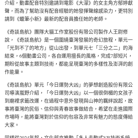
介紹，動畫配音特別邀請到電影《大濛》的女主角方郁婷獻
聲，而為了幫助沒有配音經驗的她發揮聲線感染力，更特別
請到《蠟筆小新》最新的配音員擔任她的老師。
《奇談島航》團隊大貓工作室股份有限公司製作人王尉修
說，《奇談島航》是一個圍繞臺灣發展的奇幻旅程，單元一
「光到不了的地方」從山出發，到單元七「三分之二」的海
結束，6個動畫公司，各自運用擅長的風格，完成7部短片，
期盼從故事主題到技術，都能呈現臺灣的多樣性及澎湃的創
作能量。
《奇談島航》單元「今日運勢大凶」的夢想創造股份有限公
司導演嵐野介紹，「今日運勢大凶」以一個很倒楣的女孩子
到廟裡求籤改運，在過程中意外發現與山神的羈絆說起，故
事將臺灣的民俗、信仰與青春故事做結合，希望在走進國際
市場時，能將臺灣對於信仰的包容及非常有魅力的態度傳給
大家。
同樣從2024年起，文化部亦推動「多人走動式VR技術系統