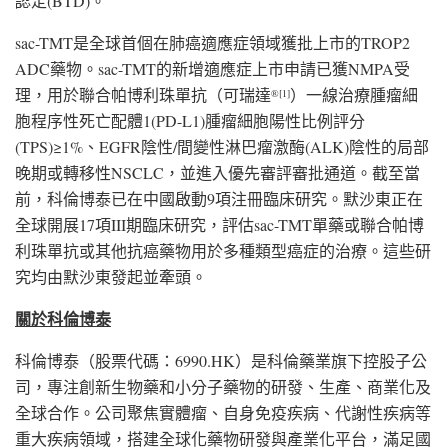
認定(BTD)。
sac-TMT是全球首個在肺癌適應症領域獲批上市的TROP2
ADC藥物。sac-TMT的新增適應症上市申請已獲NMPA受
理，用於聯合帕博利珠單抗（可瑞達
）一線治療腫瘤細
®
[1]
胞程序性死亡配體1(PD-L1)腫瘤細胞陽性比例評分
(TPS)≥1%、EGFR陰性/間變性淋巴瘤激酶(ALK)陰性的局部
晚期或轉移性NSCLC，並進入優先審評審批通道。截至當
前，科倫博泰已在中國啟動9項注冊臨床研究。默沙東正在
全球開展17項III期臨床研究，評估sac-TMT單藥或聯合帕博
利珠單抗或其他抗癌藥物用於多種類型癌症的治療。這些研
究均由默沙東發起並牽頭。
關於科倫博泰
科倫博泰（股票代碼：6990.HK）是科倫藥業旗下控股子公
司，專注創新生物藥和小分子藥物的研發、生產、商業化及
全球合作。公司聚焦實體瘤、自身免疫疾病、代謝性疾病等
重大疾病領域，搭建全球化藥物研發與產業化平台，滿足國