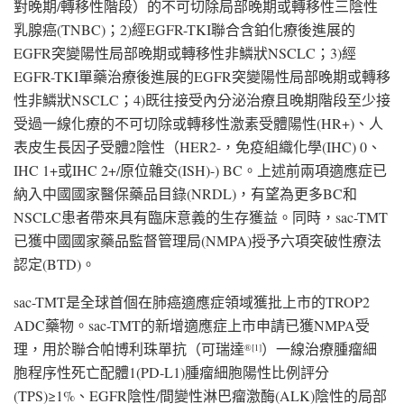
對晚期/轉移性階段）的不可切除局部晚期或轉移性三陰性
乳腺癌(TNBC)；2)經EGFR-TKI聯合含鉑化療後進展的
EGFR突變陽性局部晚期或轉移性非鱗狀NSCLC；3)經
EGFR-TKI單藥治療後進展的EGFR突變陽性局部晚期或轉移
性非鱗狀NSCLC；4)既往接受內分泌治療且晚期階段至少接
受過一線化療的不可切除或轉移性激素受體陽性(HR+)、人
表皮生長因子受體2陰性（HER2-，免疫組織化學(IHC) 0、
IHC 1+或IHC 2+/原位雜交(ISH)-) BC。上述前兩項適應症已
納入中國國家醫保藥品目錄(NRDL)，有望為更多BC和
NSCLC患者帶來具有臨床意義的生存獲益。同時，sac-TMT
已獲中國國家藥品監督管理局(NMPA)授予六項突破性療法
認定(BTD)。
sac-TMT是全球首個在肺癌適應症領域獲批上市的TROP2
ADC藥物。sac-TMT的新增適應症上市申請已獲NMPA受
理，用於聯合帕博利珠單抗（可瑞達
）一線治療腫瘤細
®
[1]
胞程序性死亡配體1(PD-L1)腫瘤細胞陽性比例評分
(TPS)≥1%、EGFR陰性/間變性淋巴瘤激酶(ALK)陰性的局部