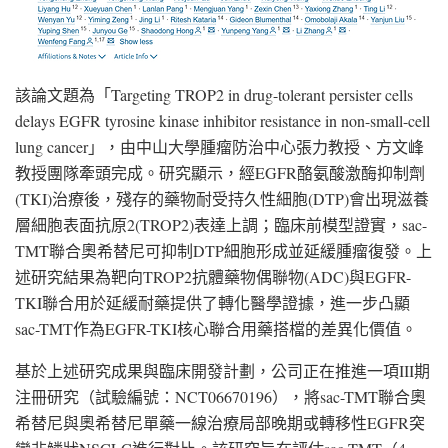
該論文題為「Targeting TROP2 in drug-tolerant persister cells
delays EGFR tyrosine kinase inhibitor resistance in non-small-cell
lung cancer」，由中山大學腫瘤防治中心張力教授、方文峰
教授團隊牽頭完成。研究顯示，經EGFR酪氨酸激酶抑制劑
(TKI)治療後，殘存的藥物耐受持久性細胞(DTP)會出現滋養
層細胞表面抗原2(TROP2)表達上調；臨床前模型證實，sac-
TMT聯合奧希替尼可抑制DTP細胞形成並延緩腫瘤復發。上
述研究結果為靶向TROP2抗體藥物偶聯物(ADC)與EGFR-
TKI聯合用於延緩耐藥提供了轉化醫學證據，進一步凸顯
sac-TMT作為EGFR-TKI核心聯合用藥搭檔的差異化價值。
基於上述研究成果與臨床開發計劃，公司正在推進一項III期
注冊研究（試驗編號：NCT06670196），將sac-TMT聯合奧
希替尼與奧希替尼單藥一線治療局部晚期或轉移性EGFR突