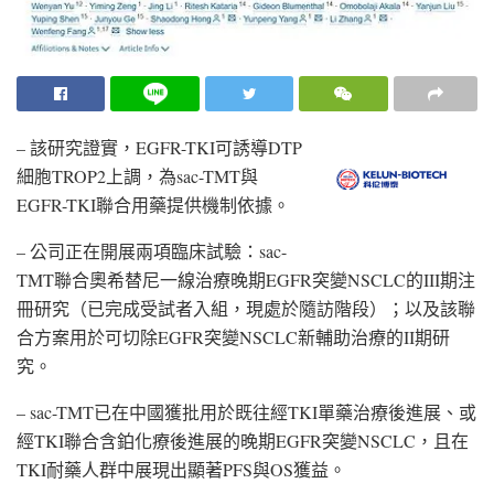
– 該研究證實，EGFR-TKI可誘導DTP
細胞TROP2上調，為sac-TMT與
EGFR-TKI聯合用藥提供機制依據。
– 公司正在開展兩項臨床試驗：sac-
TMT聯合奧希替尼一線治療晚期EGFR突變NSCLC的III期注
冊研究（已完成受試者入組，現處於隨訪階段）；以及該聯
合方案用於可切除EGFR突變NSCLC新輔助治療的II期研
究。
– sac-TMT已在中國獲批用於既往經TKI單藥治療後進展、或
經TKI聯合含鉑化療後進展的晚期EGFR突變NSCLC，且在
TKI耐藥人群中展現出顯著PFS與OS獲益。