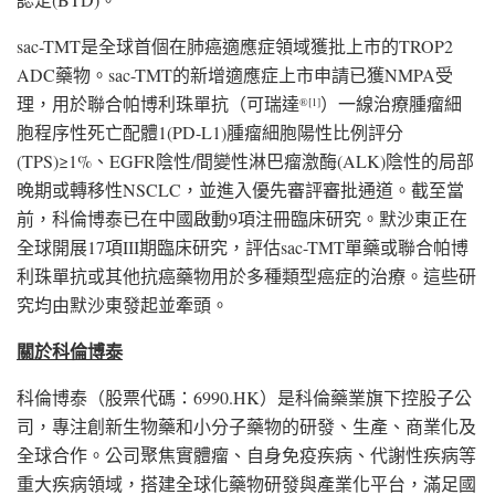
sac-TMT是全球首個在肺癌適應症領域獲批上市的TROP2
ADC藥物。sac-TMT的新增適應症上市申請已獲NMPA受
理，用於聯合帕博利珠單抗（可瑞達
）一線治療腫瘤細
®
[1]
胞程序性死亡配體1(PD-L1)腫瘤細胞陽性比例評分
(TPS)≥1%、EGFR陰性/間變性淋巴瘤激酶(ALK)陰性的局部
晚期或轉移性NSCLC，並進入優先審評審批通道。截至當
前，科倫博泰已在中國啟動9項注冊臨床研究。默沙東正在
全球開展17項III期臨床研究，評估sac-TMT單藥或聯合帕博
利珠單抗或其他抗癌藥物用於多種類型癌症的治療。這些研
究均由默沙東發起並牽頭。
關於科倫博泰
科倫博泰（股票代碼：6990.HK）是科倫藥業旗下控股子公
司，專注創新生物藥和小分子藥物的研發、生產、商業化及
全球合作。公司聚焦實體瘤、自身免疫疾病、代謝性疾病等
重大疾病領域，搭建全球化藥物研發與產業化平台，滿足國