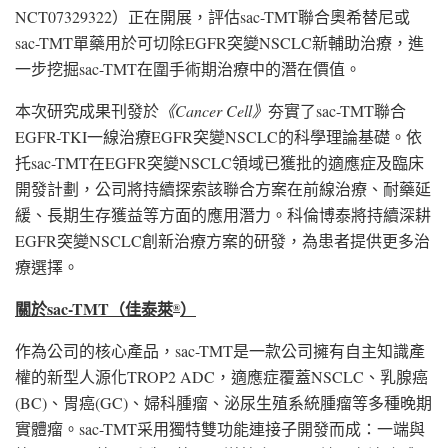
NCT07329322）正在開展，評估sac-TMT聯合奧希替尼或
sac-TMT單藥用於可切除EGFR突變NSCLC新輔助治療，進
一步挖掘sac-TMT在圍手術期治療中的潛在價值。
本次研究成果刊發於
《
Cancer Cell
》
夯實了sac-TMT聯合
EGFR-TKI一線治療EGFR突變NSCLC的科學理論基礎。依
托sac-TMT在EGFR突變NSCLC領域已獲批的適應症及臨床
開發計劃，公司將持續探索該聯合方案在前線治療、耐藥延
緩、長期生存獲益等方面的應用潛力。科倫博泰將持續深耕
EGFR突變NSCLC創新治療方案的研發，為患者提供更多治
療選擇。
關於
sac-TMT
（佳泰萊
）
®
作為公司的核心產品，sac-TMT是一款公司擁有自主知識產
權的新型人源化TROP2 ADC，適應症覆蓋NSCLC、乳腺癌
(BC)、胃癌(GC)、婦科腫瘤、泌尿生殖系統腫瘤等多種晚期
實體瘤。sac-TMT采用獨特雙功能連接子開發而成：一端與