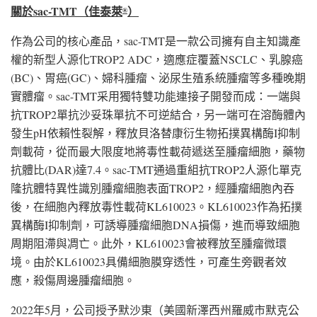
關於
sac-TMT
（佳泰萊
）
®
作為公司的核心產品，sac-TMT是一款公司擁有自主知識產
權的新型人源化TROP2 ADC，適應症覆蓋NSCLC、乳腺癌
(BC)、胃癌(GC)、婦科腫瘤、泌尿生殖系統腫瘤等多種晚期
實體瘤。sac-TMT采用獨特雙功能連接子開發而成：一端與
抗TROP2單抗沙妥珠單抗不可逆結合，另一端可在溶酶體內
發生pH依賴性裂解，釋放貝洛替康衍生物拓撲異構酶I抑制
劑載荷，從而最大限度地將毒性載荷遞送至腫瘤細胞，藥物
抗體比(DAR)達7.4。sac-TMT通過重組抗TROP2人源化單克
隆抗體特異性識別腫瘤細胞表面TROP2，經腫瘤細胞內吞
後，在細胞內釋放毒性載荷KL610023。KL610023作為拓撲
異構酶I抑制劑，可誘導腫瘤細胞DNA損傷，進而導致細胞
周期阻滯與凋亡。此外，KL610023會被釋放至腫瘤微環
境。由於KL610023具備細胞膜穿透性，可產生旁觀者效
應，殺傷周邊腫瘤細胞。
2022年5月，公司授予默沙東（美國新澤西州羅威市默克公