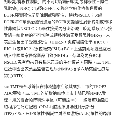
對晚期/轉移性階段）的不可切除局部晚期或轉移性三陰性
乳腺癌(TNBC)；2)經EGFR-TKI聯合含鉑化療後進展的
EGFR突變陽性局部晚期或轉移性非鱗狀NSCLC；3)經
EGFR-TKI單藥治療後進展的EGFR突變陽性局部晚期或轉移
性非鱗狀NSCLC；4)既往接受內分泌治療且晚期階段至少接
受過一線化療的不可切除或轉移性激素受體陽性(HR+)、人
表皮生長因子受體2陰性（HER2-，免疫組織化學(IHC) 0、
IHC 1+或IHC 2+/原位雜交(ISH)-) BC。上述前兩項適應症已
納入中國國家醫保藥品目錄(NRDL)，有望為更多BC和
NSCLC患者帶來具有臨床意義的生存獲益。同時，sac-TMT
已獲中國國家藥品監督管理局(NMPA)授予六項突破性療法
認定(BTD)。
sac-TMT是全球首個在肺癌適應症領域獲批上市的TROP2
ADC藥物。sac-TMT的新增適應症上市申請已獲NMPA受
理，用於聯合帕博利珠單抗（可瑞達
）一線治療腫瘤細
®
[1]
胞程序性死亡配體1(PD-L1)腫瘤細胞陽性比例評分
(TPS)≥1%、EGFR陰性/間變性淋巴瘤激酶(ALK)陰性的局部