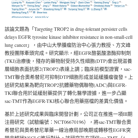
該論文題為「Targeting TROP2 in drug-tolerant persister cells
delays EGFR tyrosine kinase inhibitor resistance in non-small-cell
lung cancer」，由中山大學腫瘤防治中心張力教授、方文峰
教授團隊牽頭完成。研究顯示，經EGFR酪氨酸激酶抑制劑
(TKI)治療後，殘存的藥物耐受持久性細胞(DTP)會出現滋養
層細胞表面抗原2(TROP2)表達上調；臨床前模型證實，sac-
TMT聯合奧希替尼可抑制DTP細胞形成並延緩腫瘤復發。上
述研究結果為靶向TROP2抗體藥物偶聯物(ADC)與EGFR-
TKI聯合用於延緩耐藥提供了轉化醫學證據，進一步凸顯
sac-TMT作為EGFR-TKI核心聯合用藥搭檔的差異化價值。
基於上述研究成果與臨床開發計劃，公司正在推進一項III期
注冊研究（試驗編號：NCT06670196），將sac-TMT聯合奧
希替尼與奧希替尼單藥一線治療局部晚期或轉移性EGFR突
變非鱗狀NSCLC進行對比。該研究旨在評估sac-TMT（4