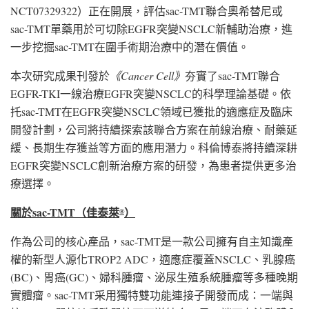
NCT07329322）正在開展，評估sac-TMT聯合奧希替尼或
sac-TMT單藥用於可切除EGFR突變NSCLC新輔助治療，進
一步挖掘sac-TMT在圍手術期治療中的潛在價值。
本次研究成果刊發於
《
Cancer Cell
》
夯實了sac-TMT聯合
EGFR-TKI一線治療EGFR突變NSCLC的科學理論基礎。依
托sac-TMT在EGFR突變NSCLC領域已獲批的適應症及臨床
開發計劃，公司將持續探索該聯合方案在前線治療、耐藥延
緩、長期生存獲益等方面的應用潛力。科倫博泰將持續深耕
EGFR突變NSCLC創新治療方案的研發，為患者提供更多治
療選擇。
關於
sac-TMT
（佳泰萊
）
®
作為公司的核心產品，sac-TMT是一款公司擁有自主知識產
權的新型人源化TROP2 ADC，適應症覆蓋NSCLC、乳腺癌
(BC)、胃癌(GC)、婦科腫瘤、泌尿生殖系統腫瘤等多種晚期
實體瘤。sac-TMT采用獨特雙功能連接子開發而成：一端與