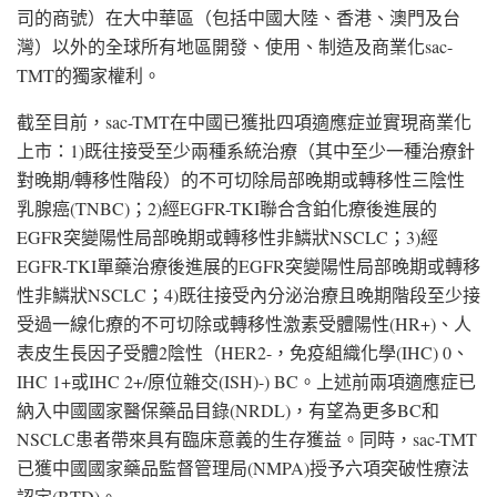
司的商號）在大中華區（包括中國大陸、香港、澳門及台
灣）以外的全球所有地區開發、使用、制造及商業化sac-
TMT的獨家權利。
截至目前，sac-TMT在中國已獲批四項適應症並實現商業化
上市：1)既往接受至少兩種系統治療（其中至少一種治療針
對晚期/轉移性階段）的不可切除局部晚期或轉移性三陰性
乳腺癌(TNBC)；2)經EGFR-TKI聯合含鉑化療後進展的
EGFR突變陽性局部晚期或轉移性非鱗狀NSCLC；3)經
EGFR-TKI單藥治療後進展的EGFR突變陽性局部晚期或轉移
性非鱗狀NSCLC；4)既往接受內分泌治療且晚期階段至少接
受過一線化療的不可切除或轉移性激素受體陽性(HR+)、人
表皮生長因子受體2陰性（HER2-，免疫組織化學(IHC) 0、
IHC 1+或IHC 2+/原位雜交(ISH)-) BC。上述前兩項適應症已
納入中國國家醫保藥品目錄(NRDL)，有望為更多BC和
NSCLC患者帶來具有臨床意義的生存獲益。同時，sac-TMT
已獲中國國家藥品監督管理局(NMPA)授予六項突破性療法
認定(BTD)。