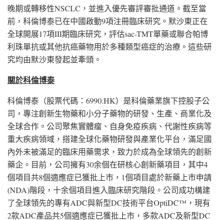
晚期或轉移性NSCLC，並進入優先審評審批通道。截至當
前，科倫博泰已在中國啟動9項注冊臨床研究。默沙東正在
全球開展17項III期臨床研究，評估sac-TMT單藥或聯合帕博
利珠單抗或其他抗癌藥物用於多種類型癌症的治療。這些研
究均由默沙東發起並牽頭。
關於科倫博泰
科倫博泰（股票代碼：6990.HK）是科倫藥業旗下控股子公
司，專注創新生物藥和小分子藥物的研發、生產、商業化及
全球合作。公司聚焦實體瘤、自身免疫疾病、代謝性疾病等
重大疾病領域，搭建全球化藥物研發與產業化平台，滿足國
內外未被滿足的臨床用藥需求，致力於成為全球領先的創新
藥企。目前，公司擁有30余個在研核心創新藥項目，其中4
個項目共8個適應症已獲批上市，1個項目處於新藥上市申請
(NDA)階段，十余個項目進入臨床研究階段。公司成功構建
了全球領先的專有ADC與新型DC技術平台OptiDC™，現有
2款ADC產品共5個適應症已獲批上市，多款ADC及新型DC