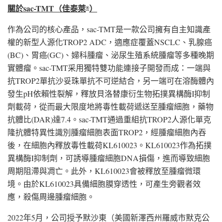
關於
sac-TMT
（佳泰萊
）
®
作為公司的核心產品，sac-TMT是一款公司擁有自主知識產
權的新型人源化TROP2 ADC，適應症覆蓋NSCLC、乳腺癌
(BC)、胃癌(GC)、婦科腫瘤、泌尿生殖系統腫瘤等多種晚期
實體瘤。sac-TMT采用獨特雙功能連接子開發而成：一端與
抗TROP2單抗沙妥珠單抗不可逆結合，另一端可在溶酶體內
發生pH依賴性裂解，釋放貝洛替康衍生物拓撲異構酶I抑制
劑載荷，從而最大限度地將毒性載荷遞送至腫瘤細胞，藥物
抗體比(DAR)達7.4。sac-TMT通過重組抗TROP2人源化單克
隆抗體特異性識別腫瘤細胞表面TROP2，經腫瘤細胞內吞
後，在細胞內釋放毒性載荷KL610023。KL610023作為拓撲
異構酶I抑制劑，可誘導腫瘤細胞DNA損傷，進而導致細胞
周期阻滯與凋亡。此外，KL610023會被釋放至腫瘤微環
境。由於KL610023具備細胞膜穿透性，可產生旁觀者效
應，殺傷周邊腫瘤細胞。
2022年5月，公司授予默沙東（美國新澤西州羅威市默克公