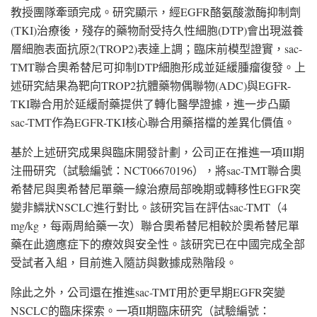
教授團隊牽頭完成。研究顯示，經EGFR酪氨酸激酶抑制劑
(TKI)治療後，殘存的藥物耐受持久性細胞(DTP)會出現滋養
層細胞表面抗原2(TROP2)表達上調；臨床前模型證實，sac-
TMT聯合奧希替尼可抑制DTP細胞形成並延緩腫瘤復發。上
述研究結果為靶向TROP2抗體藥物偶聯物(ADC)與EGFR-
TKI聯合用於延緩耐藥提供了轉化醫學證據，進一步凸顯
sac-TMT作為EGFR-TKI核心聯合用藥搭檔的差異化價值。
基於上述研究成果與臨床開發計劃，公司正在推進一項III期
注冊研究（試驗編號：NCT06670196），將sac-TMT聯合奧
希替尼與奧希替尼單藥一線治療局部晚期或轉移性EGFR突
變非鱗狀NSCLC進行對比。該研究旨在評估sac-TMT（4
mg/kg，每兩周給藥一次）聯合奧希替尼相較於奧希替尼單
藥在此適應症下的療效與安全性。該研究已在中國完成全部
受試者入組，目前進入隨訪與數據成熟階段。
除此之外，公司還在推進sac-TMT用於更早期EGFR突變
NSCLC的臨床探索。一項II期臨床研究（試驗編號：