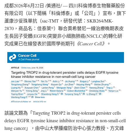
成都
2026年6月22日
/美通社/ — 四川科倫博泰生物醫藥股份
有限公司（以下簡稱「科倫博泰」或「公司」）宣布，旗下
蘆康沙妥珠單抗（sac-TMT，研發代號：SKB264/MK-
2870，商品名：佳泰萊
）聯合奧希替尼一線治療晚期表皮
®
生長因子受體(EGFR)突變非小細胞肺癌(NSCLC)的轉化研
究成果已在線發表於國際學術期刊
《
Cancer Cell
》
。
該論文題為「Targeting TROP2 in drug-tolerant persister cells
delays EGFR tyrosine kinase inhibitor resistance in non-small-cell
lung cancer」，由中山大學腫瘤防治中心張力教授、方文峰