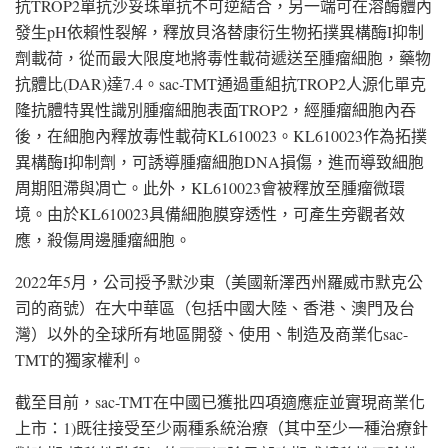
抗TROP2單抗沙妥珠單抗不可逆結合，另一端可在溶酶體內
發生pH依賴性裂解，釋放貝洛替康衍生物拓撲異構酶I抑制
劑載荷，從而最大限度地將毒性載荷遞送至腫瘤細胞，藥物
抗體比(DAR)達7.4。sac-TMT通過重組抗TROP2人源化單克
隆抗體特異性識別腫瘤細胞表面TROP2，經腫瘤細胞內吞
後，在細胞內釋放毒性載荷KL610023。KL610023作為拓撲
異構酶I抑制劑，可誘導腫瘤細胞DNA損傷，進而導致細胞
周期阻滯與凋亡。此外，KL610023會被釋放至腫瘤微環
境。由於KL610023具備細胞膜穿透性，可產生旁觀者效
應，殺傷周邊腫瘤細胞。
2022年5月，公司授予默沙東（美國新澤西州羅威市默克公
司的商號）在大中華區（包括中國大陸、香港、澳門及台
灣）以外的全球所有地區開發、使用、制造及商業化sac-
TMT的獨家權利。
截至目前，sac-TMT在中國已獲批四項適應症並實現商業化
上市：1)既往接受至少兩種系統治療（其中至少一種治療針