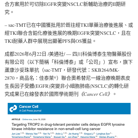
合方案用於可切除EGFR突變NSCLC新輔助治療的II期研
究。
– sac-TMT已在中國獲批用於既往經TKI單藥治療後進展、或
經TKI聯合含鉑化療後進展的晚期EGFR突變NSCLC，且在
TKI耐藥人群中展現出顯著PFS與OS獲益。
成都
2026年6月22日
/美通社/ — 四川科倫博泰生物醫藥股份
有限公司（以下簡稱「科倫博泰」或「公司」）宣布，旗下
蘆康沙妥珠單抗（sac-TMT，研發代號：SKB264/MK-
2870，商品名：佳泰萊
）聯合奧希替尼一線治療晚期表皮
®
生長因子受體(EGFR)突變非小細胞肺癌(NSCLC)的轉化研
究成果已在線發表於國際學術期刊
《
Cancer Cell
》
。