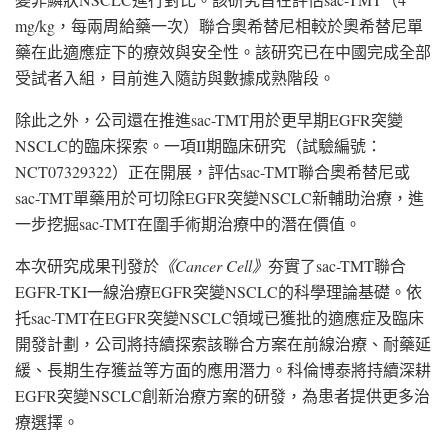
mg/kg，每兩周給藥一次）聯合奧希替尼相較於奧希替尼單
藥在此適應症下的療效與安全性。該研究已在中國完成全部
受試者入組，目前進入隨訪與數據成熟階段。
除此之外，公司還在推進sac-TMT用於更早期EGFR突變
NSCLC的臨床探索。一項II期臨床研究（試驗編號：
NCT07329322）正在開展，評估sac-TMT聯合奧希替尼或
sac-TMT單藥用於可切除EGFR突變NSCLC新輔助治療，進
一步挖掘sac-TMT在圍手術期治療中的潛在價值。
本次研究成果刊發於
《
Cancer Cell
》
夯實了sac-TMT聯合
EGFR-TKI一線治療EGFR突變NSCLC的科學理論基礎。依
托sac-TMT在EGFR突變NSCLC領域已獲批的適應症及臨床
開發計劃，公司將持續探索該聯合方案在前線治療、耐藥延
緩、長期生存獲益等方面的應用潛力。科倫博泰將持續深耕
EGFR突變NSCLC創新治療方案的研發，為患者提供更多治
療選擇。