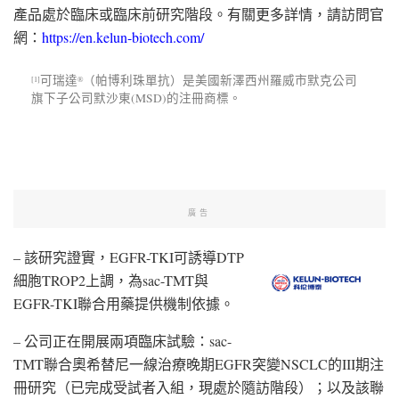
產品處於臨床或臨床前研究階段。有關更多詳情，請訪問官
網：
https://en.kelun-biotech.com/
可瑞達
（帕博利珠單抗）是美國新澤西州羅威市默克公司
[1]
®
旗下子公司默沙東(MSD)的注冊商標。
廣告
– 該研究證實，EGFR-TKI可誘導DTP
細胞TROP2上調，為sac-TMT與
EGFR-TKI聯合用藥提供機制依據。
– 公司正在開展兩項臨床試驗：sac-
TMT聯合奧希替尼一線治療晚期EGFR突變NSCLC的III期注
冊研究（已完成受試者入組，現處於隨訪階段）；以及該聯