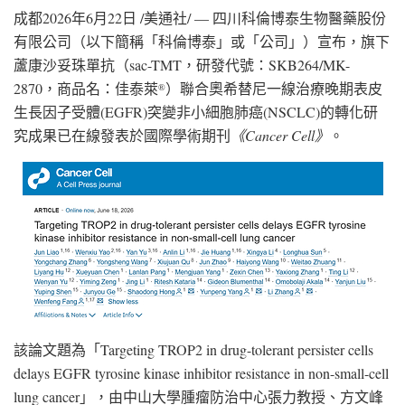
成都
2026年6月22日
/美通社/ — 四川科倫博泰生物醫藥股份
有限公司（以下簡稱「科倫博泰」或「公司」）宣布，旗下
蘆康沙妥珠單抗（sac-TMT，研發代號：SKB264/MK-
2870，商品名：佳泰萊
）聯合奧希替尼一線治療晚期表皮
®
生長因子受體(EGFR)突變非小細胞肺癌(NSCLC)的轉化研
究成果已在線發表於國際學術期刊
《
Cancer Cell
》
。
該論文題為「Targeting TROP2 in drug-tolerant persister cells
delays EGFR tyrosine kinase inhibitor resistance in non-small-cell
lung cancer」，由中山大學腫瘤防治中心張力教授、方文峰