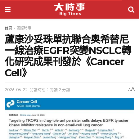
首頁
國際時事
蘆康沙妥珠單抗聯合奧希替尼
一線治療EGFR突變NSCLC轉
化研究成果刊發於《Cancer
Cell》
A
2026-06-22
閱讀時間：閱讀 2 分鐘
A