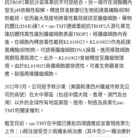
抗TROP2單抗沙妥珠單抗不可逆結合，另一端可在溶酶體內
發生pH依賴性裂解，釋放貝洛替康衍生物拓撲異構酶I抑制
劑載荷，從而最大限度地將毒性載荷遞送至腫瘤細胞，藥物
抗體比(DAR)達7.4。sac-TMT通過重組抗TROP2人源化單克
隆抗體特異性識別腫瘤細胞表面TROP2，經腫瘤細胞內吞
後，在細胞內釋放毒性載荷KL610023。KL610023作為拓撲
異構酶I抑制劑，可誘導腫瘤細胞DNA損傷，進而導致細胞
周期阻滯與凋亡。此外，KL610023會被釋放至腫瘤微環
境。由於KL610023具備細胞膜穿透性，可產生旁觀者效
應，殺傷周邊腫瘤細胞。
2022年5月，公司授予默沙東（美國新澤西州羅威市默克公
司的商號）在大中華區（包括中國大陸、香港、澳門及台
灣）以外的全球所有地區開發、使用、制造及商業化sac-
TMT的獨家權利。
截至目前，sac-TMT在中國已獲批四項適應症並實現商業化
上市：1)既往接受至少兩種系統治療（其中至少一種治療針