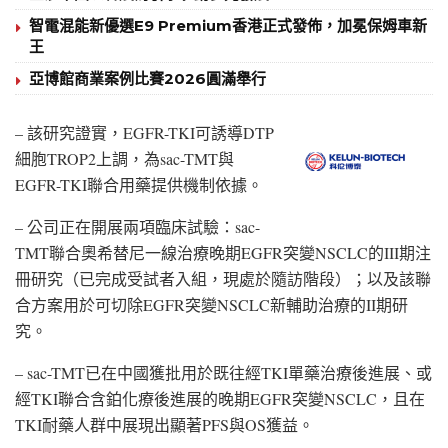
智電混能新優選E9 Premium香港正式發佈，加冕保姆車新
王
亞博館商業案例比賽2026圓滿舉行
– 該研究證實，EGFR-TKI可誘導DTP
細胞TROP2上調，為sac-TMT與
EGFR-TKI聯合用藥提供機制依據。
– 公司正在開展兩項臨床試驗：sac-
TMT聯合奧希替尼一線治療晚期EGFR突變NSCLC的III期注
冊研究（已完成受試者入組，現處於隨訪階段）；以及該聯
合方案用於可切除EGFR突變NSCLC新輔助治療的II期研
究。
– sac-TMT已在中國獲批用於既往經TKI單藥治療後進展、或
經TKI聯合含鉑化療後進展的晚期EGFR突變NSCLC，且在
TKI耐藥人群中展現出顯著PFS與OS獲益。