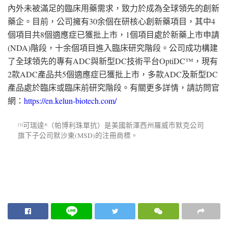
內外未被滿足的臨床用藥需求，致力於成為全球領先的創新
藥企。目前，公司擁有30余個在研核心創新藥項目，其中4
個項目共8個適應症已獲批上市，1個項目處於新藥上市申請
(NDA)階段，十余個項目進入臨床研究階段。公司成功構建
了全球領先的專有ADC與新型DC技術平台OptiDC™，現有
2款ADC產品共5個適應症已獲批上市，多款ADC及新型DC
產品處於臨床或臨床前研究階段。有關更多詳情，請訪問官
網：
https://en.kelun-biotech.com/
可瑞達
（帕博利珠單抗）是美國新澤西州羅威市默克公司
[1]
®
旗下子公司默沙東(MSD)的注冊商標。