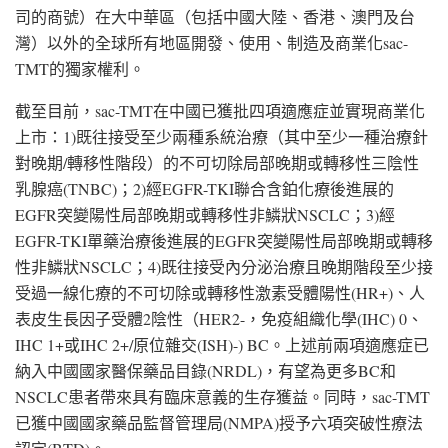
司的商號）在大中華區（包括中國大陸、香港、澳門及台
灣）以外的全球所有地區開發、使用、制造及商業化sac-
TMT的獨家權利。
截至目前，sac-TMT在中國已獲批四項適應症並實現商業化
上市：1)既往接受至少兩種系統治療（其中至少一種治療針
對晚期/轉移性階段）的不可切除局部晚期或轉移性三陰性
乳腺癌(TNBC)；2)經EGFR-TKI聯合含鉑化療後進展的
EGFR突變陽性局部晚期或轉移性非鱗狀NSCLC；3)經
EGFR-TKI單藥治療後進展的EGFR突變陽性局部晚期或轉移
性非鱗狀NSCLC；4)既往接受內分泌治療且晚期階段至少接
受過一線化療的不可切除或轉移性激素受體陽性(HR+)、人
表皮生長因子受體2陰性（HER2-，免疫組織化學(IHC) 0、
IHC 1+或IHC 2+/原位雜交(ISH)-) BC。上述前兩項適應症已
納入中國國家醫保藥品目錄(NRDL)，有望為更多BC和
NSCLC患者帶來具有臨床意義的生存獲益。同時，sac-TMT
已獲中國國家藥品監督管理局(NMPA)授予六項突破性療法