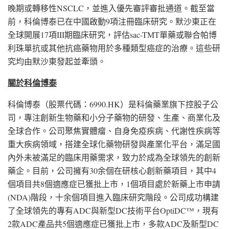
晚期或轉移性NSCLC，並進入優先審評審批通道。截至當
前，科倫博泰已在中國啟動9項注冊臨床研究。默沙東正在
全球開展17項III期臨床研究，評估sac-TMT單藥或聯合帕博
利珠單抗或其他抗癌藥物用於多種類型癌症的治療。這些研
究均由默沙東發起並牽頭。
關於科倫博泰
科倫博泰（股票代碼：6990.HK）是科倫藥業旗下控股子公
司，專注創新生物藥和小分子藥物的研發、生產、商業化及
全球合作。公司聚焦實體瘤、自身免疫疾病、代謝性疾病等
重大疾病領域，搭建全球化藥物研發與產業化平台，滿足國
內外未被滿足的臨床用藥需求，致力於成為全球領先的創新
藥企。目前，公司擁有30余個在研核心創新藥項目，其中4
個項目共8個適應症已獲批上市，1個項目處於新藥上市申請
(NDA)階段，十余個項目進入臨床研究階段。公司成功構建
了全球領先的專有ADC與新型DC技術平台OptiDC™，現有
2款ADC產品共5個適應症已獲批上市，多款ADC及新型DC