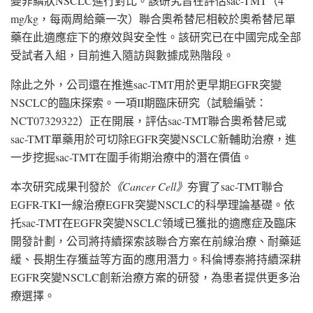
變非鱗狀NSCLC進行對比。該研究旨在評估sac-TMT（4
mg/kg，每兩周給藥一次）聯合奧希替尼相較於奧希替尼單
藥在此適應症下的療效與安全性。該研究已在中國完成全部
受試者入組，目前進入隨訪與數據成熟階段。
除此之外，公司還在推進sac-TMT用於更早期EGFR突變
NSCLC的臨床探索。一項II期臨床研究（試驗編號：
NCT07329322）正在開展，評估sac-TMT聯合奧希替尼或
sac-TMT單藥用於可切除EGFR突變NSCLC新輔助治療，進
一步挖掘sac-TMT在圍手術期治療中的潛在價值。
本次研究成果刊發於
《
Cancer Cell
》
夯實了sac-TMT聯合
EGFR-TKI一線治療EGFR突變NSCLC的科學理論基礎。依
托sac-TMT在EGFR突變NSCLC領域已獲批的適應症及臨床
開發計劃，公司將持續探索該聯合方案在前線治療、耐藥延
緩、長期生存獲益等方面的應用潛力。科倫博泰將持續深耕
EGFR突變NSCLC創新治療方案的研發，為患者提供更多治
療選擇。