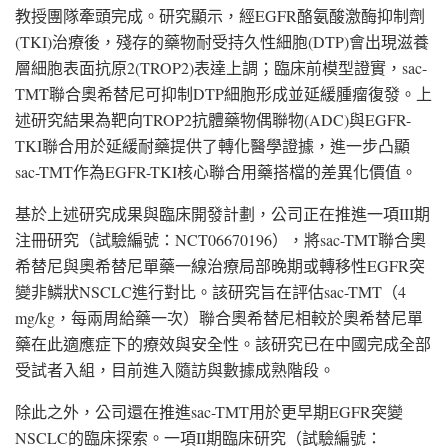
教授團隊牽頭完成。研究顯示，經EGFR酪氨酸激酶抑制劑
(TKI)治療後，殘存的藥物耐受持久性細胞(DTP)會出現滋養
層細胞表面抗原2(TROP2)表達上調；臨床前模型證實，sac-
TMT聯合奧希替尼可抑制DTP細胞形成並延緩腫瘤復發。上
述研究結果為靶向TROP2抗體藥物偶聯物(ADC)與EGFR-
TKI聯合用於延緩耐藥提供了轉化醫學證據，進一步凸顯
sac-TMT作為EGFR-TKI核心聯合用藥搭檔的差異化價值。
基於上述研究成果與臨床開發計劃，公司正在推進一項III期
注冊研究（試驗編號：NCT06670196），將sac-TMT聯合奧
希替尼與奧希替尼單藥一線治療局部晚期或轉移性EGFR突
變非鱗狀NSCLC進行對比。該研究旨在評估sac-TMT（4
mg/kg，每兩周給藥一次）聯合奧希替尼相較於奧希替尼單
藥在此適應症下的療效與安全性。該研究已在中國完成全部
受試者入組，目前進入隨訪與數據成熟階段。
除此之外，公司還在推進sac-TMT用於更早期EGFR突變
NSCLC的臨床探索。一項II期臨床研究（試驗編號：