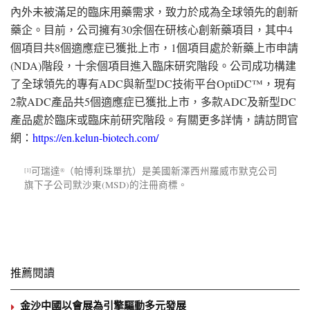
內外未被滿足的臨床用藥需求，致力於成為全球領先的創新
藥企。目前，公司擁有30余個在研核心創新藥項目，其中4
個項目共8個適應症已獲批上市，1個項目處於新藥上市申請
(NDA)階段，十余個項目進入臨床研究階段。公司成功構建
了全球領先的專有ADC與新型DC技術平台OptiDC™，現有
2款ADC產品共5個適應症已獲批上市，多款ADC及新型DC
產品處於臨床或臨床前研究階段。有關更多詳情，請訪問官
網：
https://en.kelun-biotech.com/
可瑞達
（帕博利珠單抗）是美國新澤西州羅威市默克公司
[1]
®
旗下子公司默沙東(MSD)的注冊商標。
推薦閱讀
金沙中國以會展為引擎驅動多元發展