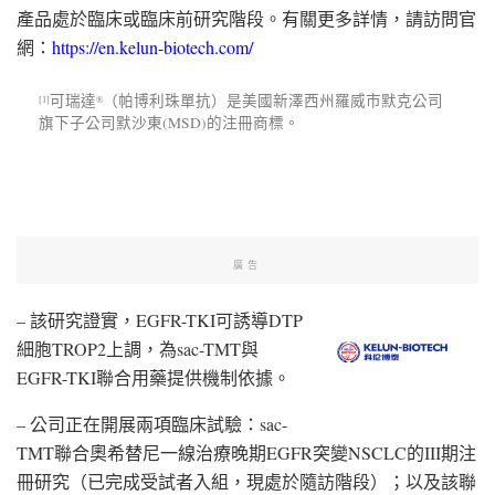
產品處於臨床或臨床前研究階段。有關更多詳情，請訪問官
網：
https://en.kelun-biotech.com/
可瑞達
（帕博利珠單抗）是美國新澤西州羅威市默克公司
[1]
®
旗下子公司默沙東(MSD)的注冊商標。
廣告
– 該研究證實，EGFR-TKI可誘導DTP
細胞TROP2上調，為sac-TMT與
EGFR-TKI聯合用藥提供機制依據。
– 公司正在開展兩項臨床試驗：sac-
TMT聯合奧希替尼一線治療晚期EGFR突變NSCLC的III期注
冊研究（已完成受試者入組，現處於隨訪階段）；以及該聯