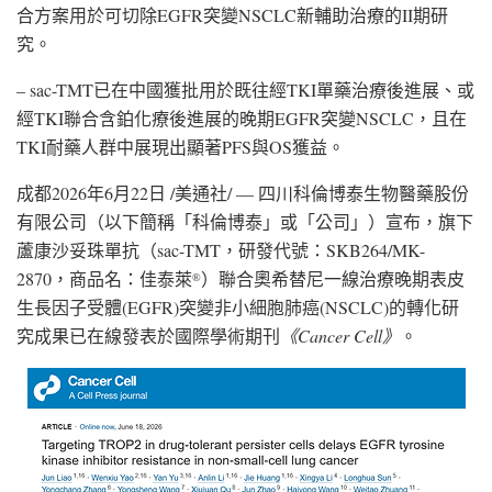
合方案用於可切除EGFR突變NSCLC新輔助治療的II期研
究。
– sac-TMT已在中國獲批用於既往經TKI單藥治療後進展、或
經TKI聯合含鉑化療後進展的晚期EGFR突變NSCLC，且在
TKI耐藥人群中展現出顯著PFS與OS獲益。
成都
2026年6月22日
/美通社/ — 四川科倫博泰生物醫藥股份
有限公司（以下簡稱「科倫博泰」或「公司」）宣布，旗下
蘆康沙妥珠單抗（sac-TMT，研發代號：SKB264/MK-
2870，商品名：佳泰萊
）聯合奧希替尼一線治療晚期表皮
®
生長因子受體(EGFR)突變非小細胞肺癌(NSCLC)的轉化研
究成果已在線發表於國際學術期刊
《
Cancer Cell
》
。