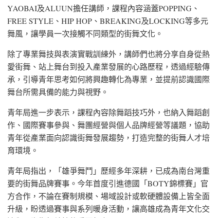
YAOBAI及ALUUN擔任講師，課程內容涵蓋POPPING、
FREE STYLE、HIP HOP、BREAKING及LOCKING等多元
舞風，讓學員一次接觸不同類型的街舞文化。
除了專業舞技與表演實戰訓練外，講師們也將分享自身從熱
愛街舞、站上舞台到投入產業發展的心路歷程，透過經驗傳
承，引導青年思考如何將興趣轉化為專業，並提前認識國際
舞台所需具備的能力與視野。
青年局進一步表示，課程內容除舞蹈技巧外，也納入舞蹈創
作、國際賽事參與、舞團經營與個人品牌經營等議題，協助
青年從產業面向認識街舞發展趨勢，打造完整的街舞人才培
育環境。
青年局指出，「雄爭舞鬥」歷經多年深耕，已成為南台灣重
要的街舞品牌賽事。今年首度引進德國「BOTY錦標賽」官
方合作，不論在賽制規模、場域設計或軟硬體設備上皆全面
升級，盼透過賽事與系列暖身活動，讓高雄成為青年文化交