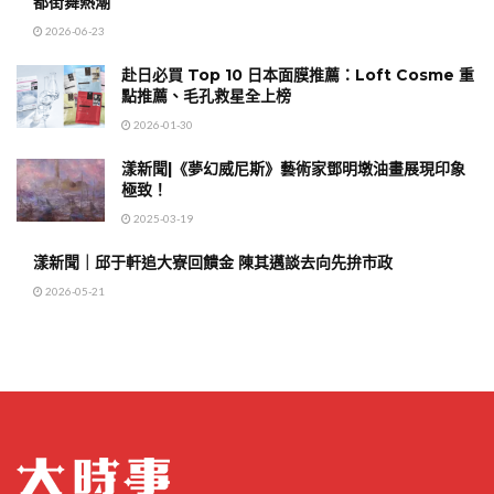
都街舞熱潮
2026-06-23
赴日必買 Top 10 日本面膜推薦：Loft Cosme 重
點推薦、毛孔救星全上榜
2026-01-30
漾新聞|《夢幻威尼斯》藝術家鄧明墩油畫展現印象
極致！
2025-03-19
漾新聞｜邱于軒追大寮回饋金 陳其邁談去向先拚市政
2026-05-21