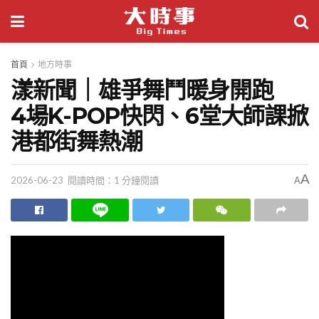
首頁
地方時事
漾新聞｜雄爭舞鬥暖身開跑
4場K-POP快閃、6堂大師課掀
港都街舞熱潮
A
2026-06-23
閱讀時間：1 分鐘閱讀
A