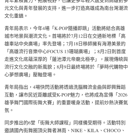
青年累積實力、拓展視野，也讓更多年輕人感受到高雄對多
元文化與青年發展的支持，進一步打造高雄成為南台灣潮流
文化重鎮。
青年局表示，今年4場「K-POP隨播即跳」活動將結合高雄
城市地景與潮流文化。首場將於7月12日在交通新地標「高
雄車站中央廣場」率先登場；7月18日移師擁有海港美景的
「高雄流行音樂中心FOCUS 13珊瑚廣場」；8月2日則首度
走進文化底蘊深厚的「蓮池潭元帝廟北極亭」，展現傳統與
流行文化交融的新風貌；8月9日最終場將於「夢時代購物中
心夢想廣場」壓軸登場。
青年局指出，4場快閃活動將透過洗腦韓流金曲與即興舞蹈
互動，讓市民近距離感受K-POP魅力，也將成為宣傳「2026
雄爭舞鬥國際街舞大賽」的重要暖身活動，提前炒熱決賽氣
氛。
同步推出的6堂「街舞大師課程」同樣備受期待。活動特別
邀請國內街舞圈頂尖舞者淋雨、NIKE、KILA、CHOCO、