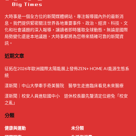
大時事是一個全方位的新聞媒體網站，專注報導國內外的最新消
息。我們提供緊密關注世界各地重要事件、政治、經濟、科技、文
化和社會議題的深入報導，讓讀者即時獲取全球動態。無論是國際
局勢變化還是本地議題，大時事都將為您帶來精確可靠的新聞資
訊。
近期文章
征拓在2026年歐洲國際太陽能展上發佈ZEN+ HOME AI能源生態系
統
漾新聞｜中山大學牽手奇美醫院 醫學生走進臨床看見未來醫療
漾新聞｜校安人員進駐國中小 退休校長籲先釐清定位避免「校安
之亂」
分類
健康與運動
未分類