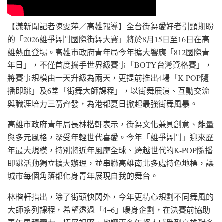
【漾新聞記者陳雯萍／高雄報導】全台街舞愛好者引頸期盼
的「2026雄爭舞鬥國際街舞大賽」將於8月15日至16日在高
雄熱血登場。高雄市政府青年局今年擴大響應「812國際青
年日」，不僅首度攜手世界級賽事「BOTY台灣資格賽」，
將賽事規模由一天升級為兩天，更提前推出4場「K-POP隨
播即跳」及6堂「街舞大師課程」，以街舞展演、互動交流
與職涯培力三箭齊發，為港都夏日掀起最強街舞風暴。
高雄市政府青年局長林楷軒表示，街舞文化兼具創意、能量
與多元風格，深受年輕世代喜愛。今年「雄爭舞鬥」迎來歷
年最大規模，特別將近年風靡全球、跨越世代的K-POP隨播
即跳活動獨立擴大辦理，並串聯高雄南北多處特色地標，讓
城市每個角落都化身青年展現自我的舞台。
林楷軒指出，除了街頭快閃外，今年更精心規劃不同舞風的
大師系列課程，希望透過「4+6」暖身企劃，在決賽前協助