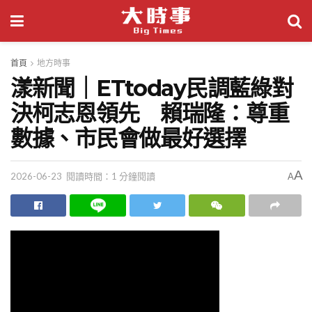
首頁
地方時事
漾新聞｜ETtoday民調藍綠對
決柯志恩領先 賴瑞隆：尊重
數據、市民會做最好選擇
A
2026-06-23
閱讀時間：1 分鐘閱讀
A