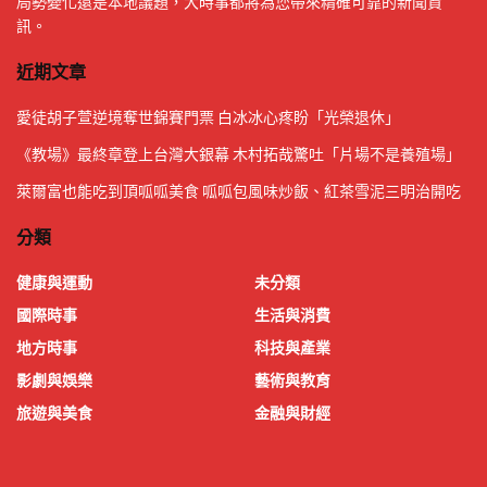
局勢變化還是本地議題，大時事都將為您帶來精確可靠的新聞資
訊。
近期文章
愛徒胡子萱逆境奪世錦賽門票 白冰冰心疼盼「光榮退休」
《教場》最終章登上台灣大銀幕 木村拓哉驚吐「片場不是養殖場」
萊爾富也能吃到頂呱呱美食 呱呱包風味炒飯、紅茶雪泥三明治開吃
分類
健康與運動
未分類
國際時事
生活與消費
地方時事
科技與產業
影劇與娛樂
藝術與教育
旅遊與美食
金融與財經