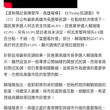
【漾新聞記者陳雯萍／高雄報導】《ETtoday民調雲》今
（23）日公布最新高雄市長選舉民調，在藍綠對決情境下，
國民黨參選人柯志恩支持度46.8%，民進黨參選人賴瑞隆
42.0%，另有10.9%受訪者尚未決定，柯志恩暫時領先4.8個
百分點。不過，在「當選看好度」部分，賴瑞隆則以47.4%
高於柯志恩的43.0%，顯示選情仍呈現拉鋸態勢。
針對這項最新民調結果，民進黨高雄市長參選人賴瑞隆表
示，雖然這並非一般專業公開抽樣的開放式民調，而是會員
封閉式民調，但仍尊重相關數據，並將其作為選情的重要參
考，也相信高雄市民的智慧判斷。
賴瑞隆指出，面對即將到來的選戰，他始終抱持戰戰兢兢的
態度，持續深入基層，與市民面對面互動、傾聽民意，希望
透過具體政策回應市民需求。
賴瑞隆表示，高雄正處於產業轉型與城市升級的重要階段，