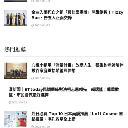
2026-06-23
金曲入圍死亡之組「最佳樂團獎」開戰倒數！Tizzy
Bac、告五人正面交鋒
2026-06-23
熱門推薦
心悅小組用「流量計畫」改變人生 蔡秉鈞老師陪伴
數百家庭重拾希望與夢想
2026-05-25
漾新聞｜ETtoday民調藍綠對決柯志恩領先 賴瑞隆：尊重數
據、市民會做最好選擇
2026-06-23
赴日必買 Top 10 日本面膜推薦：Loft Cosme 重
點推薦、毛孔救星全上榜
2026-01-30