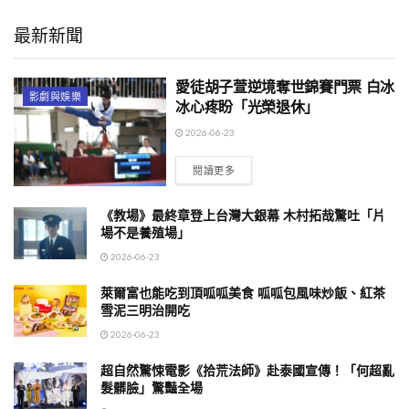
最新新聞
愛徒胡子萱逆境奪世錦賽門票 白冰
影劇與娛樂
冰心疼盼「光榮退休」
2026-06-23
閱讀更多
《教場》最終章登上台灣大銀幕 木村拓哉驚吐「片
場不是養殖場」
2026-06-23
萊爾富也能吃到頂呱呱美食 呱呱包風味炒飯、紅茶
雪泥三明治開吃
2026-06-23
超自然驚悚電影《拾荒法師》赴泰國宣傳！「何超亂
髮髒臉」驚豔全場