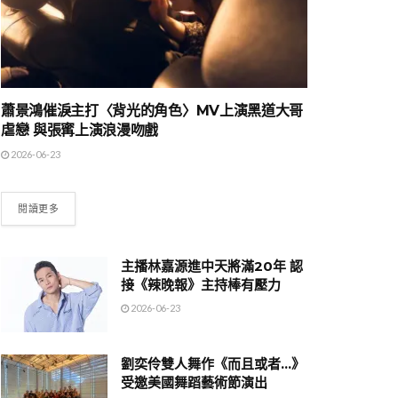
蕭景鴻催淚主打〈背光的角色〉MV上演黑道大哥
虐戀 與張寗上演浪漫吻戲
2026-06-23
閱讀更多
主播林嘉源進中天將滿20年 認
接《辣晚報》主持棒有壓力
2026-06-23
劉奕伶雙人舞作《而且或者…》
受邀美國舞蹈藝術節演出