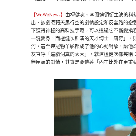
【WoWoNews】
由檀健次、李蘭迪領銜主演的科
出，該劇憑藉天馬行空的劇情設定和反套路的戀
下獲得神秘的高科技手環，可以透過它不斷變換
一鍵變身，而檀健次飾演的天才博士「唐奇」，
河，甚至連寵物羊駝都成了他的心動對象，讓他
友直呼「這腦洞真的太大」，就連檀健次都笑稱
無厘頭的劇情，其實是要傳達「內在比外在更重