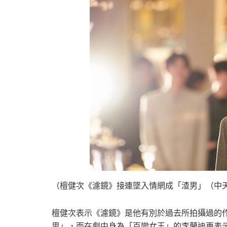
（檀健次《濾鏡》接連墜入情網成「渣男」（中
檀健次表示《濾鏡》是他有別於過去所拍攝過的
思」，而在劇中身為「百變女王」的李蘭迪更表