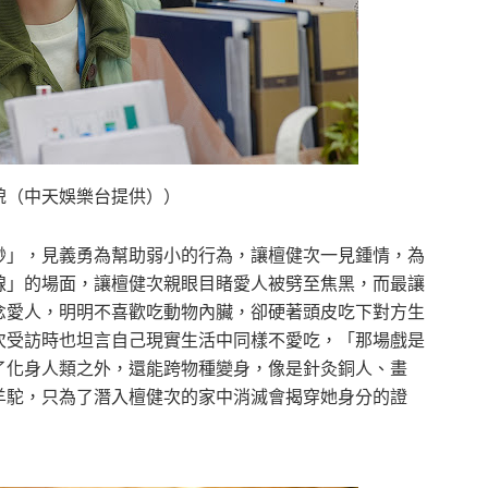
貌（中天娛樂台提供））
渺」，見義勇為幫助弱小的行為，讓檀健次一見鍾情，為
線」的場面，讓檀健次親眼目睹愛人被劈至焦黑，而最讓
念愛人，明明不喜歡吃動物內臟，卻硬著頭皮吃下對方生
次受訪時也坦言自己現實生活中同樣不愛吃，「那場戲是
了化身人類之外，還能跨物種變身，像是針灸銅人、畫
羊駝，只為了潛入檀健次的家中消滅會揭穿她身分的證