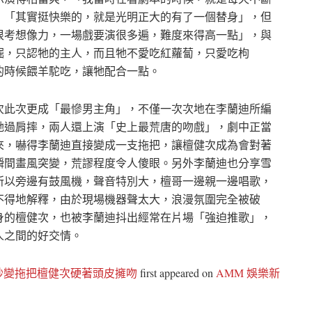
：「其實挺快樂的，就是光明正大的有了一個替身」，但
很考想像力，一場戲要演很多遍，難度來得高一點」，與
倔，只認牠的主人，而且牠不愛吃紅蘿蔔，只愛吃枸
的時候餵羊駝吃，讓牠配合一點。
次此次更成「最慘男主角」，不僅一次次地在李蘭迪所編
她過肩摔，兩人還上演「史上最荒唐的吻戲」，劇中正當
來，嚇得李蘭迪直接變成一支拖把，讓檀健次成為會對著
瞬間畫風突變，荒謬程度令人傻眼。另外李蘭迪也分享雪
所以旁邊有鼓風機，聲音特別大，檀哥一邊親一邊唱歌，
不得地解釋，由於現場機器聲太大，浪漫氛圍完全被破
身的檀健次，也被李蘭迪抖出經常在片場「強迫推歌」，
人之間的好交情。
秒變拖把檀健次硬著頭皮擁吻
first appeared on
AMM 娛樂新