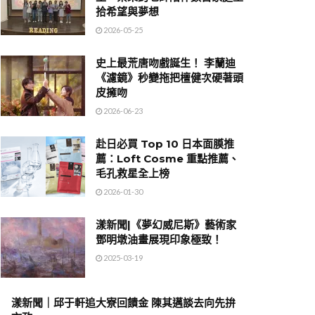
拾希望與夢想
2026-05-25
史上最荒唐吻戲誕生！ 李蘭迪
《濾鏡》秒變拖把檀健次硬著頭
皮擁吻
2026-06-23
赴日必買 Top 10 日本面膜推
薦：Loft Cosme 重點推薦、
毛孔救星全上榜
2026-01-30
漾新聞|《夢幻威尼斯》藝術家
鄧明墩油畫展現印象極致！
2025-03-19
漾新聞｜邱于軒追大寮回饋金 陳其邁談去向先拚