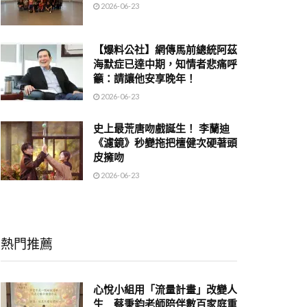
2026-06-23
【爆料公社】網傳馬前總統阿茲
海默症已達中期，知情者悲痛呼
籲：請讓他安享晚年！
2026-06-23
史上最荒唐吻戲誕生！ 李蘭迪
《濾鏡》秒變拖把檀健次硬著頭
皮擁吻
2026-06-23
熱門推薦
心悅小組用「流量計畫」改變人
生 蔡秉鈞老師陪伴數百家庭重