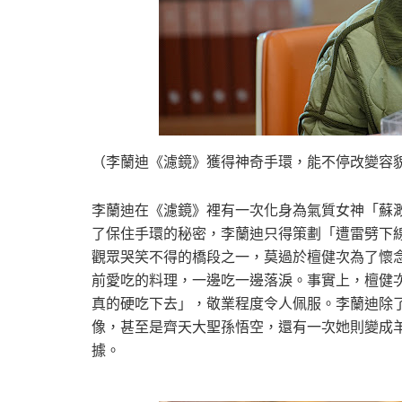
（李蘭迪《濾鏡》獲得神奇手環，能不停改變容
李蘭迪在《濾鏡》裡有一次化身為氣質女神「蘇
了保住手環的秘密，李蘭迪只得策劃「遭雷劈下
觀眾哭笑不得的橋段之一，莫過於檀健次為了懷
前愛吃的料理，一邊吃一邊落淚。事實上，檀健
真的硬吃下去」，敬業程度令人佩服。李蘭迪除
像，甚至是齊天大聖孫悟空，還有一次她則變成
據。