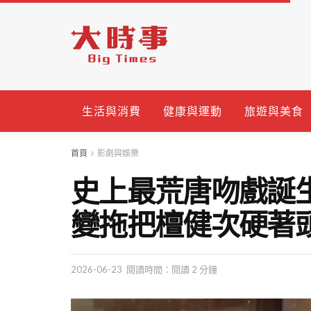
生活與消費
健康與運動
旅遊與美食
首頁
影劇與娛樂
史上最荒唐吻戲誕
變拖把檀健次硬著
2026-06-23
閱讀時間：閱讀 2 分鐘