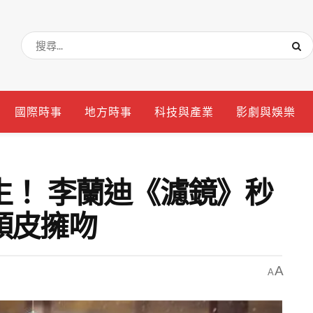
國際時事
地方時事
科技與產業
影劇與娛樂
生！ 李蘭迪《濾鏡》秒
頭皮擁吻
A
A