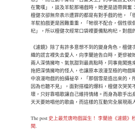
在驚嘆」，談及羊駝那場戲時，她更是語帶興奮
檀健次卻無奈表示遭罪的都是有對手戲的他，「
羊駝拍戲更是困難重重，「牠很不配合，個性很
杞」，所以檀健次經常口袋裡要備點枸杞，對戲
《濾鏡》除了有許多意想不到的變身角色，檀健
織的謊言裡失去愛人，向李蘭迪告白時，更慘被
兩人深情擁吻、氣氛甜到最高點時，同事竟闖進
拖把深情擁吻的怪人，也讓原本浪漫至極的吻戲
中浪漫吻戲的拍攝祕辛，「那個雪是造出來的，
因為也聽不見」，面對搭檔的爆料，檀健次哭笑
壞，只好靠唱歌讓自己維持情緒。而身為歌手出
天天要她唱他的歌曲，而這樣的互動完全展現兩
The post
史上最荒唐吻戲誕生！ 李蘭迪《濾鏡》
聞
.