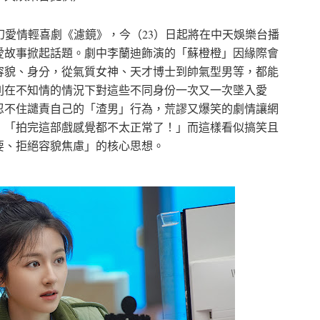
幻愛情輕喜劇《濾鏡》，今（23）日起將在中天娛樂台播
愛故事掀起話題。劇中李蘭迪飾演的「蘇橙橙」因緣際會
容貌、身分，從氣質女神、天才博士到帥氣型男等，都能
則在不知情的情況下對這些不同身份一次又一次墜入愛
忍不住譴責自己的「渣男」行為，荒謬又爆笑的劇情讓網
：「拍完這部戲感覺都不太正常了！」而這樣看似搞笑且
要、拒絕容貌焦慮」的核心思想。