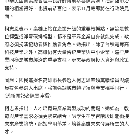
中華民國商業總會理事長許舒博則恭喜陳其邁，把高雄市治
理的相當得好，也提前恭喜他，表示11月底即將在行政院見
面。
柯志恩表示，高雄正站在產業升級的重要轉捩點，無論是數
位轉型或淨零碳排轉型，都不是單靠企業自身就能完成，政
府必須扮演協助者與推動者角色。她指出，除了台積電等高
科技產業之外，高雄仍有大量傳統產業與中小企業，這些產
業同樣是城市經濟的重要支柱，更需要政府投入資源與政策
支持。
圖說：國民黨提名高雄市長參選人柯志恩率領黨籍議員與議
員提名參選人出席，強調強調城市轉型須與產業攜手同行。
(漾新聞記者陳雯萍攝)
柯志恩指出，人才培育是產業轉型成功的關鍵。她認為，教
育與產業需求必須更緊密結合，讓學生在學習階段即能銜接
未來產業趨勢，縮短學用落差，培養高雄未來發展所需的人
才。