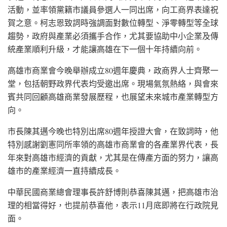
活動，並率領黨籍市議員參選人一同出席，向工商界表達祝
賀之意。柯志恩致詞時強調面對數位轉型、淨零轉型等全球
趨勢，政府與產業必須攜手合作，尤其要協助中小企業及傳
統產業順利升級，才能讓高雄在下一個十年持續向前。
高雄市商業會今晚舉辦成立80週年慶典，政商界人士齊聚一
堂，包括朝野政界代表均受邀出席。現場氣氛熱絡，與會來
賓共同回顧高雄商業發展歷程，也展望未來城市產業轉型方
向。
市長陳其邁今晚也特別出席80週年授證大會，在致詞時，他
特別感謝劉憲同所率領的高雄市商業會的各產業界代表，長
年來對高雄市經濟的貢獻，尤其是在傳產方面的努力，讓高
雄市的產業經濟一直持續成長。
中華民國商業總會理事長許舒博則恭喜陳其邁，把高雄市治
理的相當得好，也提前恭喜他，表示11月底即將在行政院見
面。