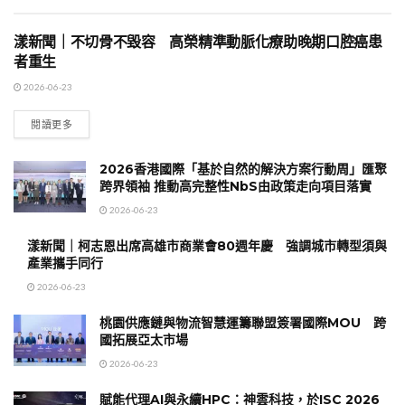
漾新聞｜不切骨不毀容 高榮精準動脈化療助晚期口腔癌患
地方時事
者重生
2026-06-23
閱讀更多
2026香港國際「基於自然的解決方案行動周」匯聚
跨界領袖 推動高完整性NbS由政策走向項目落實
2026-06-23
漾新聞｜柯志恩出席高雄市商業會80週年慶 強調城市轉型須與
產業攜手同行
2026-06-23
桃園供應鏈與物流智慧運籌聯盟簽署國際MOU 跨
國拓展亞太市場
2026-06-23
賦能代理AI與永續HPC：神雲科技，於ISC 2026