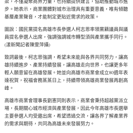
梁，不僅凝聚商界力量，也持續提供建言，協助推動城市進
步。她表示，商業團體對城市治理具有重要意義，唯有傾聽
基層產業聲音，才能制定更貼近需求的政策。
圖說：國民黨提名高雄市長參選人柯志恩率領黨籍議員與議
員提名參選人出席，強調強調城市轉型須與產業攜手同行。
(漾新聞記者陳雯萍攝)
致詞最後，柯志恩強調，希望未來能與各界共同努力，讓高
雄持續進步、產業持續發展，讓高雄走向世界，也讓更多年
輕人願意留在高雄發展。她並向高雄市商業會成立80週年表
達祝賀，祝福會務蒸蒸日上，持續帶領高雄商業發展再創高
峰。
高雄市商業會理事長劉憲同則表示，商業會秉持超越黨派立
場，長期關心城市經濟與產業發展，因此今年高雄市長選舉
主要參選人均受邀出席，希望透過交流，讓各界了解產業界
的需求與期待，共同為高雄未來發展努力。