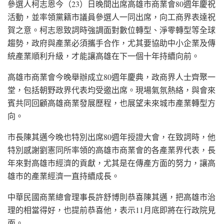
參選人柯志恩今（23）日晚間出席高雄市商業會80週年慶祝
活動，並率領黨籍市議員參選人一同出席，向工商界表達祝
賀之意。柯志恩致詞時強調面對數位轉型、淨零轉型等全球
趨勢，政府與產業必須攜手合作，尤其要協助中小企業及傳
統產業順利升級，才能讓高雄在下一個十年持續向前。
高雄市商業會今晚舉辦成立80週年慶典，政商界人士齊聚一
堂，包括朝野政界代表均受邀出席。現場氣氛熱絡，與會來
賓共同回顧高雄商業發展歷程，也展望未來城市產業轉型方
向。
市長陳其邁今晚也特別出席80週年授證大會，在致詞時，他
特別感謝劉憲同所率領的高雄市商業會的各產業界代表，長
年來對高雄市經濟的貢獻，尤其是在傳產方面的努力，讓高
雄市的產業經濟一直持續成長。
中華民國商業總會理事長許舒博則恭喜陳其邁，把高雄市治
理的相當得好，也提前恭喜他，表示11月底即將在行政院見
面。