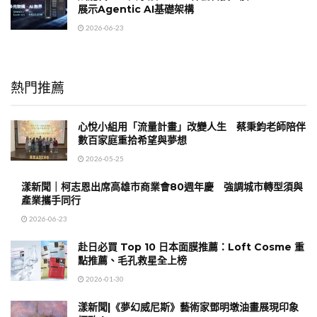
展示Agentic AI基礎架構
2026-06-23
熱門推薦
心悅小組用「流量計畫」改變人生 蔡秉鈞老師陪伴
數百家庭重拾希望與夢想
2026-05-25
漾新聞｜柯志恩出席高雄市商業會80週年慶 強調城市轉型須與
產業攜手同行
2026-06-23
赴日必買 Top 10 日本面膜推薦：Loft Cosme 重
點推薦、毛孔救星全上榜
2026-01-30
漾新聞|《夢幻威尼斯》藝術家鄧明墩油畫展現印象