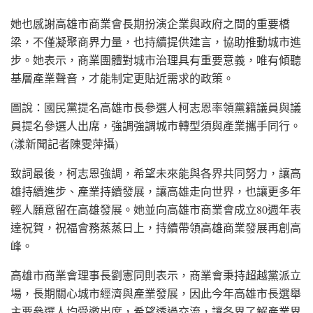
她也感謝高雄市商業會長期扮演企業與政府之間的重要橋
梁，不僅凝聚商界力量，也持續提供建言，協助推動城市進
步。她表示，商業團體對城市治理具有重要意義，唯有傾聽
基層產業聲音，才能制定更貼近需求的政策。
圖說：國民黨提名高雄市長參選人柯志恩率領黨籍議員與議
員提名參選人出席，強調強調城市轉型須與產業攜手同行。
(漾新聞記者陳雯萍攝)
致詞最後，柯志恩強調，希望未來能與各界共同努力，讓高
雄持續進步、產業持續發展，讓高雄走向世界，也讓更多年
輕人願意留在高雄發展。她並向高雄市商業會成立80週年表
達祝賀，祝福會務蒸蒸日上，持續帶領高雄商業發展再創高
峰。
高雄市商業會理事長劉憲同則表示，商業會秉持超越黨派立
場，長期關心城市經濟與產業發展，因此今年高雄市長選舉
主要參選人均受邀出席，希望透過交流，讓各界了解產業界