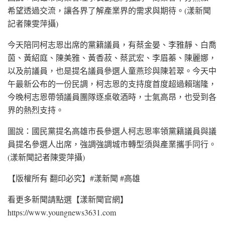
希望透過交流，讓各界了解產業界的需求與期待。(漾新聞
記者陳雯萍攝)
今天陪同柯志恩出席的黨籍議員，有蔡金晏、李雅靜、白喬
茵、黃紹庭、陳美雅、黃香菽、蔡武宏、李眉蓁、陳麗娜，
以及前議員，也是提名議員參選人童燕珍與陳若翠。今天中
午最新公布的一份民調，柯志恩的支持度首度超過賴瑞隆，
今晚柯志恩帶領議員團隊逐桌敬酒時，士氣高昂，也受到各
界的熱烈支持。
圖說：國民黨提名高雄市長參選人柯志恩率領黨籍議員與議
員提名參選人出席，強調強調城市轉型須與產業攜手同行。
(漾新聞記者陳雯萍攝)
【版權所有 翻印必究】#漾新聞 #高雄
看更多新聞請點選【漾新聞官網】
https://www.youngnews3631.com