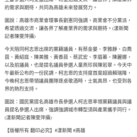
的需求與期待，共同為高雄未來發展努力。
圖說：高雄市商業會理事長劉憲同強調，商業會不分黨派，
希望透過交流，讓各界了解產業界的需求與期待。(漾新聞
記者陳雯萍攝)
今天陪同柯志恩出席的黨籍議員，有蔡金晏、李雅靜、白喬
茵、黃紹庭、陳美雅、黃香菽、蔡武宏、李眉蓁、陳麗娜，
以及前議員，也是提名議員參選人童燕珍與陳若翠。今天中
午最新公布的一份民調，柯志恩的支持度首度超過賴瑞隆，
今晚柯志恩帶領議員團隊逐桌敬酒時，士氣高昂，也受到各
界的熱烈支持。
圖說：國民黨提名高雄市長參選人柯志恩率領黨籍議員與議
員提名參選人出席，強調強調城市轉型須與產業攜手同行。
(漾新聞記者陳雯萍攝)
【版權所有 翻印必究】#漾新聞 #高雄