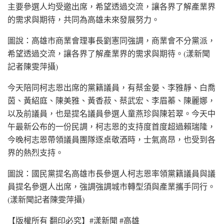
主要參選人均受邀出席，希望透過交流，讓各界了解產業界
的需求與期待，共同為高雄未來發展努力。
圖說：高雄市商業會理事長劉憲同強調，商業會不分黨派，
希望透過交流，讓各界了解產業界的需求與期待。(漾新聞
記者陳雯萍攝)
今天陪同柯志恩出席的黨籍議員，有蔡金晏、李雅靜、白喬
茵、黃紹庭、陳美雅、黃香菽、蔡武宏、李眉蓁、陳麗娜，
以及前議員，也是提名議員參選人童燕珍與陳若翠。今天中
午最新公布的一份民調，柯志恩的支持度首度超過賴瑞隆，
今晚柯志恩帶領議員團隊逐桌敬酒時，士氣高昂，也受到各
界的熱烈支持。
圖說：國民黨提名高雄市長參選人柯志恩率領黨籍議員與議
員提名參選人出席，強調強調城市轉型須與產業攜手同行。
(漾新聞記者陳雯萍攝)
【版權所有 翻印必究】#漾新聞 #高雄