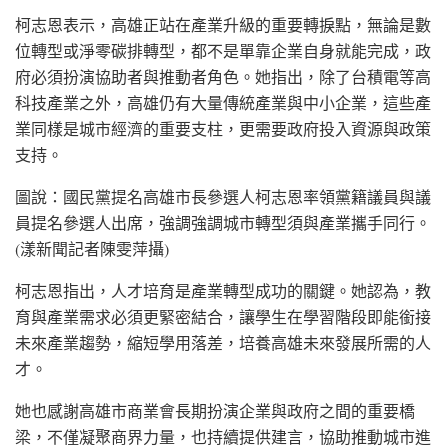
柯志恩表示，高雄正站在產業升級的重要轉捩點，無論是數
位轉型或淨零碳排轉型，都不是單靠企業自身就能完成，政
府必須扮演協助者與推動者角色。她指出，除了台積電等高
科技產業之外，高雄仍有大量傳統產業與中小企業，這些產
業同樣是城市經濟的重要支柱，更需要政府投入資源與政策
支持。
圖說：國民黨提名高雄市長參選人柯志恩率領黨籍議員與議
員提名參選人出席，強調強調城市轉型須與產業攜手同行。
(漾新聞記者陳雯萍攝)
柯志恩指出，人才培育是產業轉型成功的關鍵。她認為，教
育與產業需求必須更緊密結合，讓學生在學習階段即能銜接
未來產業趨勢，縮短學用落差，培養高雄未來發展所需的人
才。
她也感謝高雄市商業會長期扮演企業與政府之間的重要橋
梁，不僅凝聚商界力量，也持續提供建言，協助推動城市進