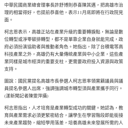
中華民國商業總會理事長許舒博則恭喜陳其邁，把高雄市治
理的相當得好，也提前恭喜他，表示11月底即將在行政院見
面。
柯志恩表示，高雄正站在產業升級的重要轉捩點，無論是數
位轉型或淨零碳排轉型，都不是單靠企業自身就能完成，政
府必須扮演協助者與推動者角色。她指出，除了台積電等高
科技產業之外，高雄仍有大量傳統產業與中小企業，這些產
業同樣是城市經濟的重要支柱，更需要政府投入資源與政策
支持。
圖說：國民黨提名高雄市長參選人柯志恩率領黨籍議員與議
員提名參選人出席，強調強調城市轉型須與產業攜手同行。
(漾新聞記者陳雯萍攝)
柯志恩指出，人才培育是產業轉型成功的關鍵。她認為，教
育與產業需求必須更緊密結合，讓學生在學習階段即能銜接
未來產業趨勢，縮短學用落差，培養高雄未來發展所需的人