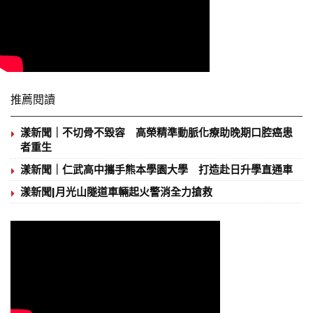
推薦閱讀
漾新聞｜不切骨不毀容 高榮精準動脈化療助晚期口腔癌患
者重生
漾新聞｜仁武高中攜手熊本學園大學 打造赴日升學直通車
漾新聞|月光山隧道車輛起火警消全力搶救