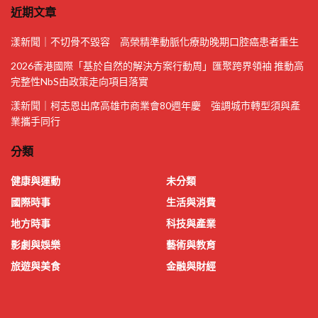
近期文章
漾新聞｜不切骨不毀容 高榮精準動脈化療助晚期口腔癌患者重生
2026香港國際「基於自然的解決方案行動周」匯聚跨界領袖 推動高
完整性NbS由政策走向項目落實
漾新聞｜柯志恩出席高雄市商業會80週年慶 強調城市轉型須與產
業攜手同行
分類
健康與運動
未分類
國際時事
生活與消費
地方時事
科技與產業
影劇與娛樂
藝術與教育
旅遊與美食
金融與財經