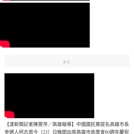
廣告
【漾新聞記者陳雯萍／高雄報導】中國國民黨提名高雄市長
參選人柯志恩今（23）日晚間出席高雄市商業會80週年慶祝