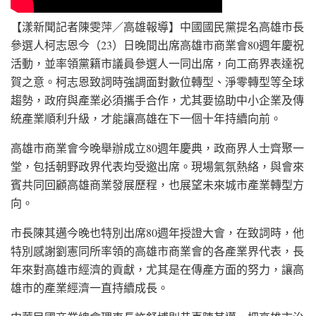
【漾新聞記者陳雯萍／高雄報導】中國國民黨提名高雄市長
參選人柯志恩今（23）日晚間出席高雄市商業會80週年慶祝
活動，並率領黨籍市議員參選人一同出席，向工商界表達祝
賀之意。柯志恩致詞時強調面對數位轉型、淨零轉型等全球
趨勢，政府與產業必須攜手合作，尤其要協助中小企業及傳
統產業順利升級，才能讓高雄在下一個十年持續向前。
高雄市商業會今晚舉辦成立80週年慶典，政商界人士齊聚一
堂，包括朝野政界代表均受邀出席。現場氣氛熱絡，與會來
賓共同回顧高雄商業發展歷程，也展望未來城市產業轉型方
向。
市長陳其邁今晚也特別出席80週年授證大會，在致詞時，他
特別感謝劉憲同所率領的高雄市商業會的各產業界代表，長
年來對高雄市經濟的貢獻，尤其是在傳產方面的努力，讓高
雄市的產業經濟一直持續成長。