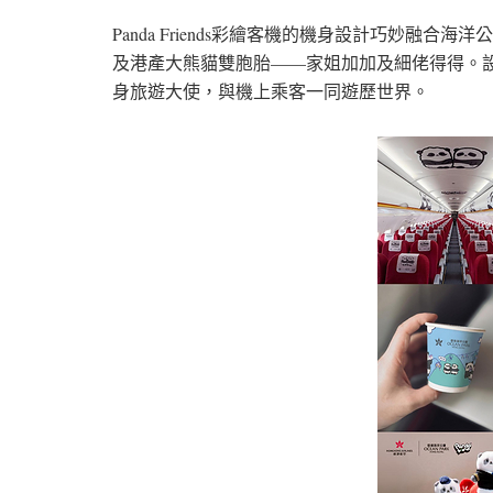
Panda Friends彩繪客機的機身設計巧妙融
及港產大熊貓雙胞胎——家姐加加及細佬得得。
身旅遊大使，與機上乘客一同遊歷世界。