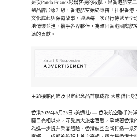
是次Panda Friends彩繪客機的啟航，是香
到品牌形象升級，香港航空始終秉持「
扎根
香港
文化底蘊與保育故事，透過每一次飛行傳遞至全
地情懷並進，攜手各界夥伴，為鞏固香港國際航
遠的貢獻。
主題機艙內飾及限定紀念品首航成都 大熊貓化身
香港
2026年6月25日
/美通社/ — 香港航空聯手海洋
矚目亮相以來，深受廣大旅客喜愛，承載著香港
為進一步提升乘客體驗，香港航空全新打造一系列Pan
家鄉——成都的航班上首次亮相，讓六隻香港大