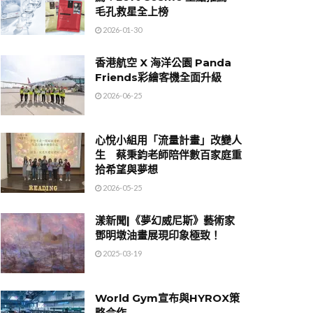
毛孔救星全上榜
2026-01-30
香港航空 X 海洋公園 Panda
Friends彩繪客機全面升級
2026-06-25
心悅小組用「流量計畫」改變人
生 蔡秉鈞老師陪伴數百家庭重
拾希望與夢想
2026-05-25
漾新聞|《夢幻威尼斯》藝術家
鄧明墩油畫展現印象極致！
2025-03-19
World Gym宣布與HYROX策
略合作