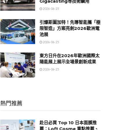
Gigacasting等技術續用
2026-06-25
引爆斯圖加特！先導智能攜「極
限智造」方案亮劍2026歐洲電
池展
2026-06-25
東方日升在2026年歐洲國際太
陽能展上展示全場景創新成果
2026-06-25
熱門推薦
赴日必買 Top 10 日本面膜推
薦：Loft Cosme 重點推薦、