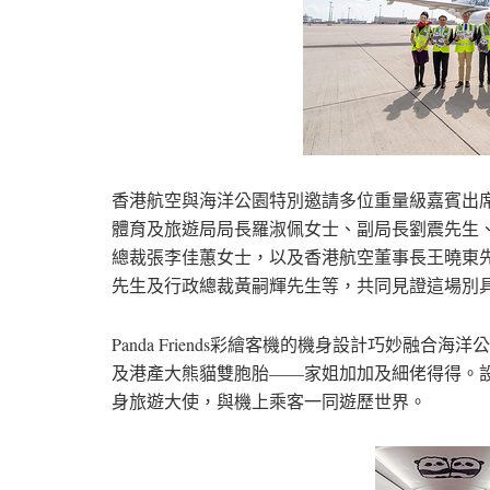
香港航空與海洋公園特別邀請多位重量級嘉賓出席體驗P
體育及旅遊局局長羅淑佩女士、副局長劉震先生
總裁張李佳蕙女士，以及香港航空董事長王曉東
先生及行政總裁黃嗣輝先生等，共同見證這場別
Panda Friends彩繪客機的機身設計巧妙融
及港產大熊貓雙胞胎——家姐加加及細佬得得。
身旅遊大使，與機上乘客一同遊歷世界。