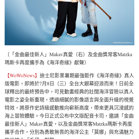
（「金曲最佳新人」Makav真愛（右）及金曲獎常客Matzka
瑪斯卡再度攜手為《海洋奇緣》獻聲）
【WoWoNews】
迪士尼影業暑期最強鉅作《海洋奇緣》真人
版電影，即將於7月8日（三）全台大銀幕迎浪而來！日前全
球釋出的最終預告中，可見動畫經典的壯闊海洋冒險以真人
電影之姿全新重現，透過細膩的影像語言與全面升級的視覺
特效，將原作史詩級感動推向嶄新高度，帶來更具沉浸感的
海上冒險體驗。今日正式公布中文版配音卡司，邀請「金曲
最佳新人」Makav真愛，以及金曲獎常客Matzka瑪斯卡再度
攜手合作，分別為勇敢無畏的海洋公主「莫娜」與充滿魅力