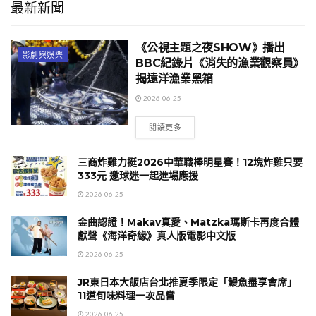
最新新聞
《公視主題之夜SHOW》播出
影劇與娛樂
BBC紀錄片《消失的漁業觀察員》
揭遠洋漁業黑箱
2026-06-25
閱讀更多
三商炸雞力挺2026中華職棒明星賽！12塊炸雞只要
333元 邀球迷一起進場應援
2026-06-25
金曲認證！Makav真愛、Matzka瑪斯卡再度合體
獻聲《海洋奇緣》真人版電影中文版
2026-06-25
JR東日本大飯店台北推夏季限定「鰻魚盡享會席」
11道旬味料理一次品嘗
2026-06-25