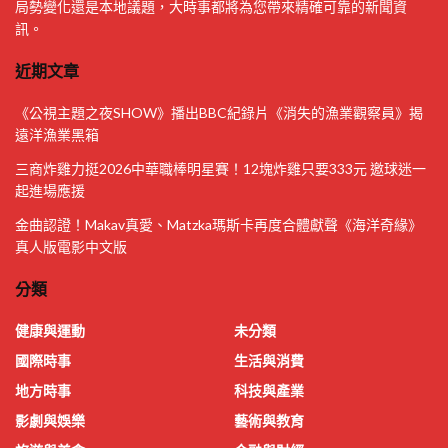
局勢變化還是本地議題，大時事都將為您帶來精確可靠的新聞資
訊。
近期文章
《公視主題之夜SHOW》播出BBC紀錄片《消失的漁業觀察員》揭
遠洋漁業黑箱
三商炸雞力挺2026中華職棒明星賽！12塊炸雞只要333元 邀球迷一
起進場應援
金曲認證！Makav真愛、Matzka瑪斯卡再度合體獻聲《海洋奇緣》
真人版電影中文版
分類
健康與運動
未分類
國際時事
生活與消費
地方時事
科技與產業
影劇與娛樂
藝術與教育