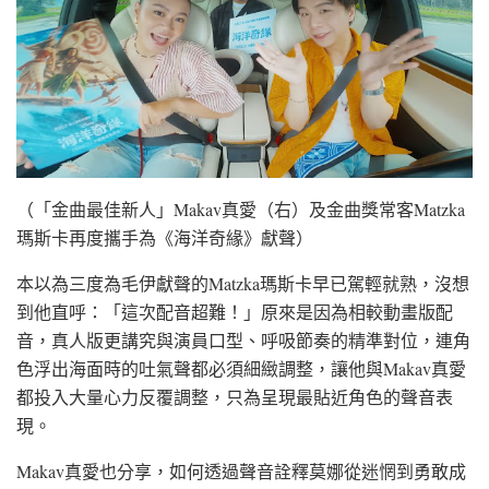
（「金曲最佳新人」Makav真愛（右）及金曲獎常客Matzka
瑪斯卡再度攜手為《海洋奇緣》獻聲）
本以為三度為毛伊獻聲的Matzka瑪斯卡早已駕輕就熟，沒想
到他直呼：「這次配音超難！」原來是因為相較動畫版配
音，真人版更講究與演員口型、呼吸節奏的精準對位，連角
色浮出海面時的吐氣聲都必須細緻調整，讓他與Makav真愛
都投入大量心力反覆調整，只為呈現最貼近角色的聲音表
現。
Makav真愛也分享，如何透過聲音詮釋莫娜從迷惘到勇敢成