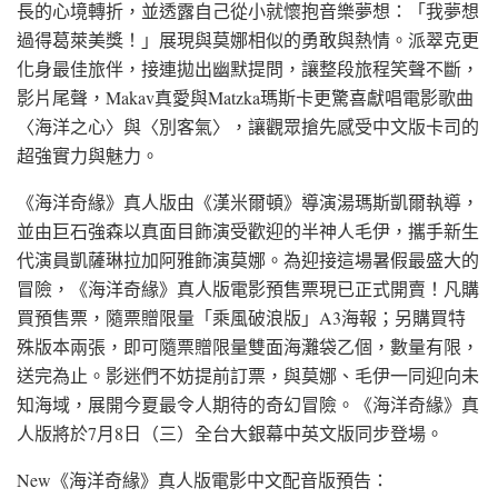
長的心境轉折，並透露自己從小就懷抱音樂夢想：「我夢想
過得葛萊美獎！」展現與莫娜相似的勇敢與熱情。派翠克更
化身最佳旅伴，接連拋出幽默提問，讓整段旅程笑聲不斷，
影片尾聲，Makav真愛與Matzka瑪斯卡更驚喜獻唱電影歌曲
〈海洋之心〉與〈別客氣〉，讓觀眾搶先感受中文版卡司的
超強實力與魅力。
《海洋奇緣》真人版由《漢米爾頓》導演湯瑪斯凱爾執導，
並由巨石強森以真面目飾演受歡迎的半神人毛伊，攜手新生
代演員凱薩琳拉加阿雅飾演莫娜。為迎接這場暑假最盛大的
冒險，《海洋奇緣》真人版電影預售票現已正式開賣！凡購
買預售票，隨票贈限量「乘風破浪版」A3海報；另購買特
殊版本兩張，即可隨票贈限量雙面海灘袋乙個，數量有限，
送完為止。影迷們不妨提前訂票，與莫娜、毛伊一同迎向未
知海域，展開今夏最令人期待的奇幻冒險。《海洋奇緣》真
人版將於7月8日（三）全台大銀幕中英文版同步登場。
New《海洋奇緣》真人版電影中文配音版預告：