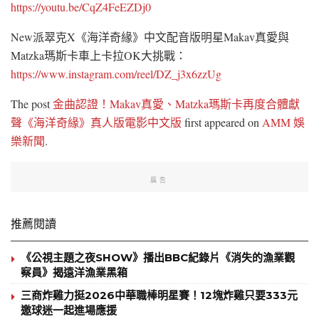
https://youtu.be/CqZ4FeEZDj0
New派翠克X《海洋奇緣》中文配音版明星Makav真愛與
Matzka瑪斯卡車上卡拉OK大挑戰：
https://www.instagram.com/reel/DZ_j3x6zzUg
The post
金曲認證！Makav真愛、Matzka瑪斯卡再度合體獻
聲《海洋奇緣》真人版電影中文版
first appeared on
AMM 娛
樂新聞
.
廣告
推薦閱讀
《公視主題之夜SHOW》播出BBC紀錄片《消失的漁業觀
察員》揭遠洋漁業黑箱
三商炸雞力挺2026中華職棒明星賽！12塊炸雞只要333元
邀球迷一起進場應援