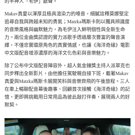
的半神人「毛伊」獻聲。
Makav真愛以渾厚且極具渲染力的嗓音，細膩詮釋莫娜堅定
追尋自我與跨越未知的勇氣；Matzka瑪斯卡則以獨具辨識度
的音樂風格與幽默魅力，為毛伊注入鮮明個性與全新生命
力。兩位金曲獎認證的實力派歌手透過層次豐富的聲音演
繹，不僅忠實還原角色的真實情感，也讓《海洋奇緣》電影
中文版配音增添濃厚的海洋文化色彩與音樂魅力。
除了公布中文版配音陣容外，超人氣金鐘獎主持人派翠克也
同步釋出全新影片，由他擔任駕駛親自接下班，載著Makav
真愛與Matzka瑪斯卡展開笑料與音樂齊飛的午後旅程。三人
在車上暢聊配音幕後趣事、回顧首次接觸《海洋奇緣》的記
憶，更即興挑戰用日常用品為彼此敲打伴奏，展現兩人的好
默契。