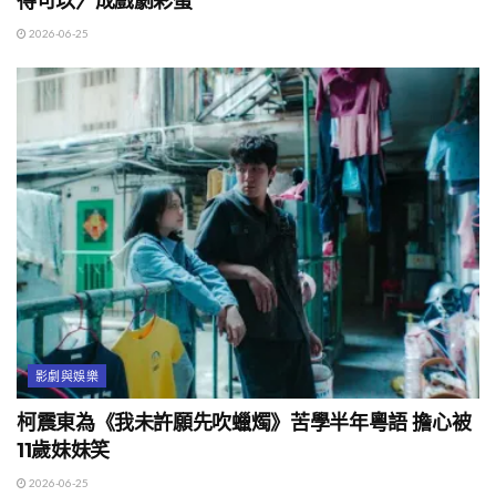
得可以〉成戲劇彩蛋
2026-06-25
影劇與娛樂
柯震東為《我未許願先吹蠟燭》苦學半年粵語 擔心被
11歲妹妹笑
2026-06-25