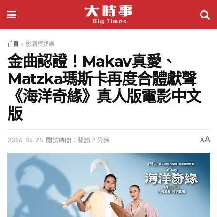
首頁
影劇與娛樂
金曲認證！Makav真愛、
Matzka瑪斯卡再度合體獻聲
《海洋奇緣》真人版電影中文
版
A
2026-06-25
閱讀時間：閱讀 2 分鐘
A