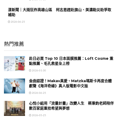
漾新聞｜大雨狂炸高雄山區 柯志恩趕赴旗山、美濃勘災助爭取
補助
2026-06-25
熱門推薦
赴日必買 Top 10 日本面膜推薦：Loft Cosme 重
點推薦、毛孔救星全上榜
2026-01-30
金曲認證！Makav真愛、Matzka瑪斯卡再度合體
獻聲《海洋奇緣》真人版電影中文版
2026-06-25
心悅小組用「流量計畫」改變人生 蔡秉鈞老師陪伴
數百家庭重拾希望與夢想
2026-05-25