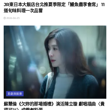
JR東日本大飯店台北推夏季限定「鰻魚盡享會席」 11
道旬味料理一次品嘗
2026-06-25
影劇與娛樂
蘇慧倫《欠妳的那場婚禮》演活陳立璇 獻唱插曲〈貴