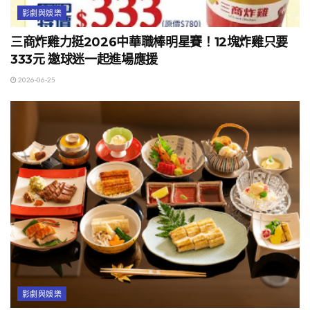
影劇與娛樂
三商炸雞力挺2026中華職棒明星賽！12塊炸雞只要
333元 邀球迷一起進場應援
2026-06-25
影劇與娛樂