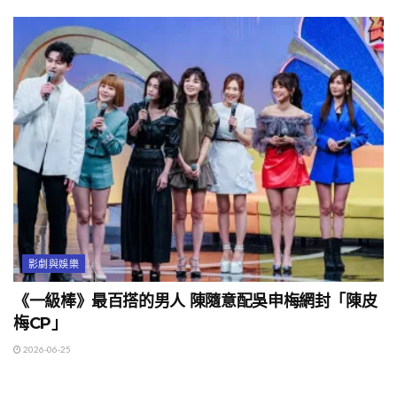
影劇與娛樂
《一級棒》最百搭的男人 陳隨意配吳申梅網封「陳皮
梅CP」
2026-06-25