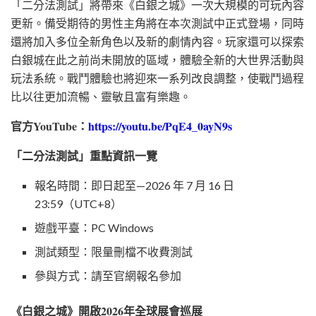
「二分法測試」將帶來《白銀之城》一次大規模的可玩內容
更新。備受期待的男性主角將在本次測試中正式登場，同時
還將加入多位全新角色以及新的劇情內容。玩家還可以探索
白銀城在此之前尚未開放的區域，體驗全新的大世界活動與
玩法系統。戰鬥體驗也將迎來一系列改良調整，使戰鬥過程
比以往更加流暢、靈敏且富有樂趣。
官方
YouTube
：
https://youtu.be/PqE4_0ayN9s
「二分法測試」重點資訊一覽
報名時間：即日起至—2026 年 7 月 16 日
23:59（UTC+8）
遊戲平臺：PC Windows
測試類型：限量刪檔不收費測試
參與方式：請至官網報名參加
《白銀之城》開啟
2026
年全球展會巡展