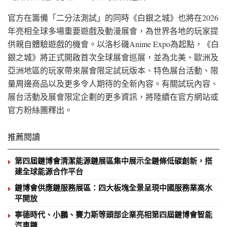
官方在籌備「二分法測試」的同時《白銀之城》也將在2026
年亮相全球多場重要遊戲及動漫展會，為世界各地的玩家提
供親自體驗遊戲的機會。以洛杉磯Anime Expo為起點，《白
銀之城》將正式開啟首次全球展會巡展，並為北美、歐洲及
亞洲地區的玩家帶來展會限定試玩版本、特色展台活動、限
量周邊商品以及更多令人期待的全新內容。有關試玩內容、
展台活動及展會限定企劃的更多資訊，將陸續在官方網站或
官方粉絲團釋出。
推薦閱讀
第四屆鏈博會清潔能源鏈展區集中展示全鏈條低碳創新，搭
建全球能源合作平台
鏈博會供應鏈服務展區：四大板塊全景呈現中國服務業高水
平開放
寧德時代、小鵬、賽力斯等頭部企業亮相第四屆鏈博會智能
汽車鏈