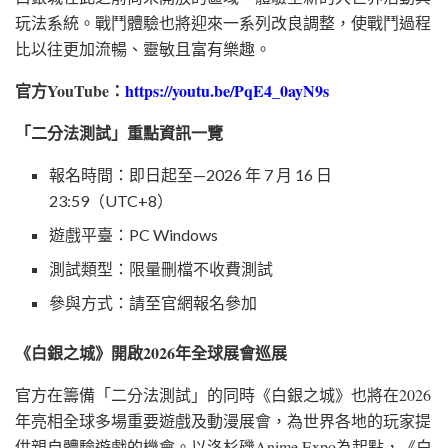
玩法系統。戰鬥體驗也將迎來一系列改良調整，使戰鬥過程
比以往更加流暢、靈敏且富有樂趣。
官方
YouTube
：
https://youtu.be/PqE4_0ayN9s
「二分法測試」重點資訊一覽
報名時間：即日起至—2026 年 7 月 16 日
23:59（UTC+8）
遊戲平臺：PC Windows
測試類型：限量刪檔不收費測試
參與方式：請至官網報名參加
《白銀之城》開啟
2026
年全球展會巡展
官方在籌備「二分法測試」的同時《白銀之城》也將在2026
年亮相全球多場重要遊戲及動漫展會，為世界各地的玩家提
供親自體驗遊戲的機會。以洛杉磯Anime Expo為起點，《白