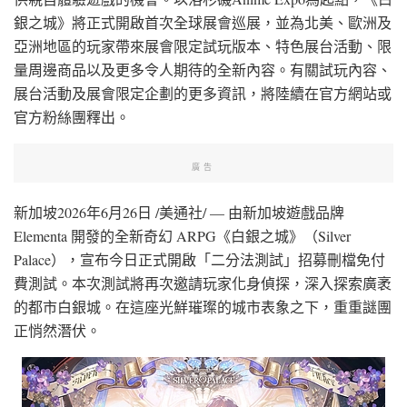
銀之城》將正式開啟首次全球展會巡展，並為北美、歐洲及
亞洲地區的玩家帶來展會限定試玩版本、特色展台活動、限
量周邊商品以及更多令人期待的全新內容。有關試玩內容、
展台活動及展會限定企劃的更多資訊，將陸續在官方網站或
官方粉絲團釋出。
廣告
新加坡
2026年6月26日
/美通社/ — 由新加坡遊戲品牌
Elementa 開發的全新奇幻 ARPG《白銀之城》（Silver
Palace），宣布今日正式開啟「二分法測試」招募刪檔免付
費測試。本次測試將再次邀請玩家化身偵探，深入探索廣袤
的都市白銀城。在這座光鮮璀璨的城市表象之下，重重謎團
正悄然潛伏。