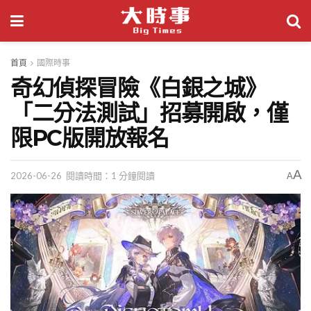
首頁
國際時事
奇幻偵探冒險《白銀之城》
「二分法測試」招募開啟，僅
限PC版開放報名
A
2026-06-26
閱讀時間：1 分鐘閱讀
A