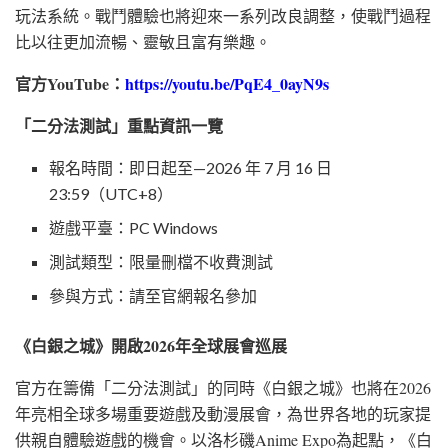
玩法系統。戰鬥體驗也將迎來一系列改良調整，使戰鬥過程
比以往更加流暢、靈敏且富有樂趣。
官方
YouTube
：
https://youtu.be/PqE4_0ayN9s
「二分法測試」重點資訊一覽
報名時間：即日起至—2026 年 7 月 16 日
23:59（UTC+8）
遊戲平臺：PC Windows
測試類型：限量刪檔不收費測試
參與方式：請至官網報名參加
《白銀之城》開啟
2026
年全球展會巡展
官方在籌備「二分法測試」的同時《白銀之城》也將在2026
年亮相全球多場重要遊戲及動漫展會，為世界各地的玩家提
供親自體驗遊戲的機會。以洛杉磯Anime Expo為起點，《白