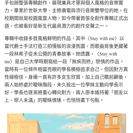
手包辦整張專輯創作，展現兼具才華與個人風格的音樂實
力。畢業於世新大學、主修廣電與流行音樂雙學位的她，在
校期間就是校園風雲人物，如今帶著首張全創作專輯正式出
道，也被看好是新生代最具潛力的創作女聲之一。
專輯中收錄多首風格鮮明的作品，其中〈Stay with me〉以
當代爵士手法打造三拍慢板的浪漫氛圍，而歌曲背後更藏著
一段林希子從未公開的青春故事。她透露，〈Stay with
me〉是自己大學時期寫給一段「無疾而終」戀情的作品。
當時有一位條件相當亮眼的學長積極追求自己，但因對方異
性緣極佳，身邊一直有許多女生欣賞，加上自己瞻前顧後，
兩人始終處於曖昧階段，未久殺出一位學妹主動向學長示
好，學長也逐漸將重心轉向對方，兩人原本維持著「朋友以
上、戀人未滿」的曖昧情愫，也悄悄畫下句點。