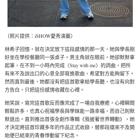
（照片提供：iSHOW愛秀演藝）
林希子回憶，就在決定放下這段感情的那一天，她與學長剛
好坐在學校餐廳同一張桌子。男主角就在眼前，她卻默默拿
起筆，在不到一小時內完成〈Stay with me〉的詞曲，把所
有來不及說出口的心意全部寫進歌曲，希望對方能夠留下。
然而直到最後，她都沒有把這首歌拿給學長聽，也沒有向對
方告白，只把這份感情收藏在心裡。
她笑說，寫完這首歌反而像完成了一場自我療癒，心裡瞬間
輕鬆許多，也真心祝福學長與學妹能一路幸福，而自己則默
默退出。直到推出首張全創作專輯《我披著世界轉動》，她
才決定將這首珍藏多年的作品正式收錄，替那段還來不及開
始便已結束的青春悸動留下紀念。