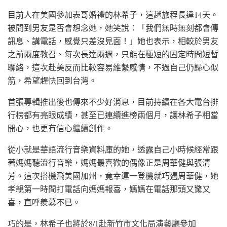
目前人在美國參加表哥婚禮的林希子，這趟旅程長達14天。
被問到男友是否會想念她，她笑說：「我們無時無刻都會傳
訊息、講電話，感覺只差沒見面！」她也表示，相較於男友
之前兩度教召、每次長達兩週，只能在極短的固定時間短暫
聯絡，這次赴美反而比較容易維繫感情，不過自己仍歸心似
箭，希望趕快回到台灣。
首張專輯推出後也傳來不少好消息，目前持續在各大電台排
行榜都有亮眼成績，甚至已連續進榜兩個月，讓林希子相當
開心，也更有信心繼續創作。
從小就是華語流行音樂資料庫的她，透露自己小時候經常跟
著媽媽聽流行音樂，媽媽最喜歡的偶像正是周華健與張清
芳。這次搭機飛美國加州，竟幸運一登機就巧遇周華健，她
孝親第一時間打電話向媽媽報喜，媽媽在電話那頭又驚又
喜，直呼羨慕不已。
巧的是，林希子也將於8/1赴新竹市文化局演藝廳參加