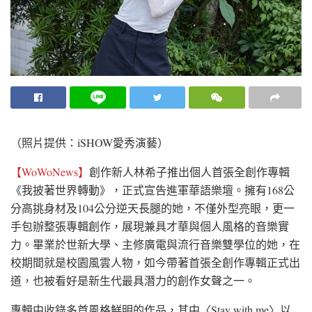
（照片提供：iSHOW愛秀演藝）
【WoWoNews】
創作新人林希子推出個人首張全創作專輯
《我披著世界轉動》，正式宣告進軍華語樂壇。擁有168公
分高挑身材及104公分逆天長腿的她，不僅外型亮眼，更一
手包辦整張專輯創作，展現兼具才華與個人風格的音樂實
力。畢業於世新大學、主修廣電與流行音樂雙學位的她，在
校期間就是校園風雲人物，如今帶著首張全創作專輯正式出
道，也被看好是新生代最具潛力的創作女聲之一。
專輯中收錄多首風格鮮明的作品，其中〈Stay with me〉以