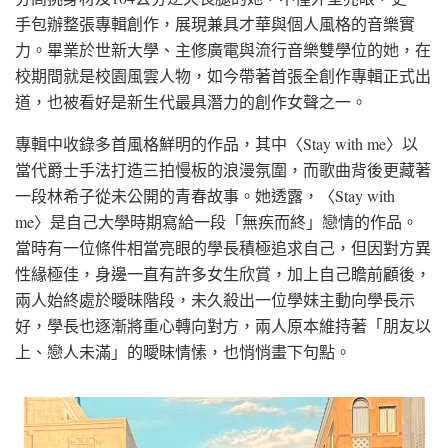
手包辦整張專輯創作，展現兼具才華與個人風格的音樂實
力。畢業於世新大學、主修廣電與流行音樂雙學位的她，在
校期間就是校園風雲人物，如今帶著首張全創作專輯正式出
道，也被看好是新生代最具潛力的創作女聲之一。
專輯中收錄多首風格鮮明的作品，其中〈Stay with me〉以
當代爵士手法打造三拍慢板的浪漫氛圍，而歌曲背後更藏著
一段林希子從未公開的青春故事。她透露，〈Stay with
me〉是自己大學時期寫給一段「無疾而終」戀情的作品。
當時有一位條件相當亮眼的學長積極追求自己，但因對方異
性緣極佳，身邊一直有許多女生欣賞，加上自己瞻前顧後，
兩人始終處於曖昧階段，未久殺出一位學妹主動向學長示
好，學長也逐漸將重心轉向對方，兩人原本維持著「朋友以
上、戀人未滿」的曖昧情愫，也悄悄畫下句點。