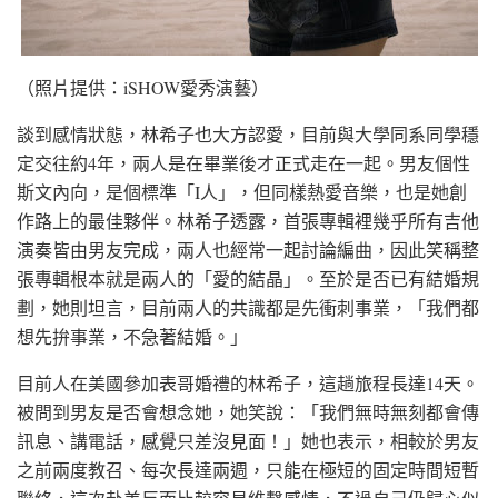
（照片提供：iSHOW愛秀演藝）
談到感情狀態，林希子也大方認愛，目前與大學同系同學穩
定交往約4年，兩人是在畢業後才正式走在一起。男友個性
斯文內向，是個標準「I人」，但同樣熱愛音樂，也是她創
作路上的最佳夥伴。林希子透露，首張專輯裡幾乎所有吉他
演奏皆由男友完成，兩人也經常一起討論編曲，因此笑稱整
張專輯根本就是兩人的「愛的結晶」。至於是否已有結婚規
劃，她則坦言，目前兩人的共識都是先衝刺事業，「我們都
想先拚事業，不急著結婚。」
目前人在美國參加表哥婚禮的林希子，這趟旅程長達14天。
被問到男友是否會想念她，她笑說：「我們無時無刻都會傳
訊息、講電話，感覺只差沒見面！」她也表示，相較於男友
之前兩度教召、每次長達兩週，只能在極短的固定時間短暫