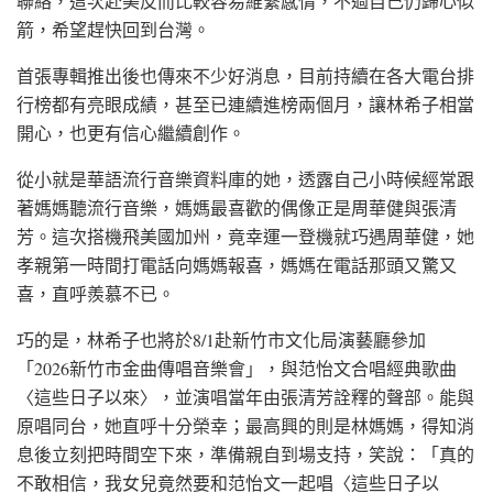
聯絡，這次赴美反而比較容易維繫感情，不過自己仍歸心似
箭，希望趕快回到台灣。
首張專輯推出後也傳來不少好消息，目前持續在各大電台排
行榜都有亮眼成績，甚至已連續進榜兩個月，讓林希子相當
開心，也更有信心繼續創作。
從小就是華語流行音樂資料庫的她，透露自己小時候經常跟
著媽媽聽流行音樂，媽媽最喜歡的偶像正是周華健與張清
芳。這次搭機飛美國加州，竟幸運一登機就巧遇周華健，她
孝親第一時間打電話向媽媽報喜，媽媽在電話那頭又驚又
喜，直呼羨慕不已。
巧的是，林希子也將於8/1赴新竹市文化局演藝廳參加
「2026新竹市金曲傳唱音樂會」，與范怡文合唱經典歌曲
〈這些日子以來〉，並演唱當年由張清芳詮釋的聲部。能與
原唱同台，她直呼十分榮幸；最高興的則是林媽媽，得知消
息後立刻把時間空下來，準備親自到場支持，笑說：「真的
不敢相信，我女兒竟然要和范怡文一起唱〈這些日子以