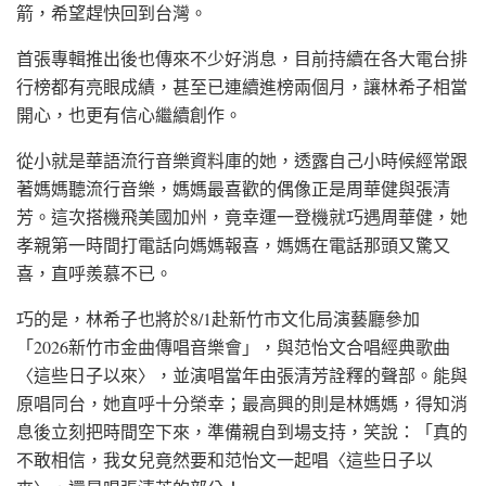
箭，希望趕快回到台灣。
首張專輯推出後也傳來不少好消息，目前持續在各大電台排
行榜都有亮眼成績，甚至已連續進榜兩個月，讓林希子相當
開心，也更有信心繼續創作。
從小就是華語流行音樂資料庫的她，透露自己小時候經常跟
著媽媽聽流行音樂，媽媽最喜歡的偶像正是周華健與張清
芳。這次搭機飛美國加州，竟幸運一登機就巧遇周華健，她
孝親第一時間打電話向媽媽報喜，媽媽在電話那頭又驚又
喜，直呼羨慕不已。
巧的是，林希子也將於8/1赴新竹市文化局演藝廳參加
「2026新竹市金曲傳唱音樂會」，與范怡文合唱經典歌曲
〈這些日子以來〉，並演唱當年由張清芳詮釋的聲部。能與
原唱同台，她直呼十分榮幸；最高興的則是林媽媽，得知消
息後立刻把時間空下來，準備親自到場支持，笑說：「真的
不敢相信，我女兒竟然要和范怡文一起唱〈這些日子以