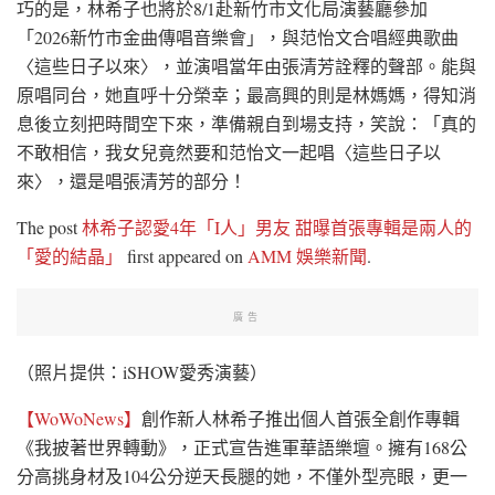
巧的是，林希子也將於8/1赴新竹市文化局演藝廳參加
「2026新竹市金曲傳唱音樂會」，與范怡文合唱經典歌曲
〈這些日子以來〉，並演唱當年由張清芳詮釋的聲部。能與
原唱同台，她直呼十分榮幸；最高興的則是林媽媽，得知消
息後立刻把時間空下來，準備親自到場支持，笑說：「真的
不敢相信，我女兒竟然要和范怡文一起唱〈這些日子以
來〉，還是唱張清芳的部分！
The post
林希子認愛4年「I人」男友 甜曝首張專輯是兩人的
「愛的結晶」
first appeared on
AMM 娛樂新聞
.
廣告
（照片提供：iSHOW愛秀演藝）
【WoWoNews】
創作新人林希子推出個人首張全創作專輯
《我披著世界轉動》，正式宣告進軍華語樂壇。擁有168公
分高挑身材及104公分逆天長腿的她，不僅外型亮眼，更一