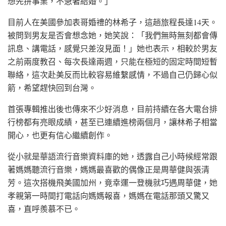
想先拚事業，不急著結婚。」
目前人在美國參加表哥婚禮的林希子，這趟旅程長達14天。
被問到男友是否會想念她，她笑說：「我們無時無刻都會傳
訊息、講電話，感覺只差沒見面！」她也表示，相較於男友
之前兩度教召、每次長達兩週，只能在極短的固定時間短暫
聯絡，這次赴美反而比較容易維繫感情，不過自己仍歸心似
箭，希望趕快回到台灣。
首張專輯推出後也傳來不少好消息，目前持續在各大電台排
行榜都有亮眼成績，甚至已連續進榜兩個月，讓林希子相當
開心，也更有信心繼續創作。
從小就是華語流行音樂資料庫的她，透露自己小時候經常跟
著媽媽聽流行音樂，媽媽最喜歡的偶像正是周華健與張清
芳。這次搭機飛美國加州，竟幸運一登機就巧遇周華健，她
孝親第一時間打電話向媽媽報喜，媽媽在電話那頭又驚又
喜，直呼羨慕不已。