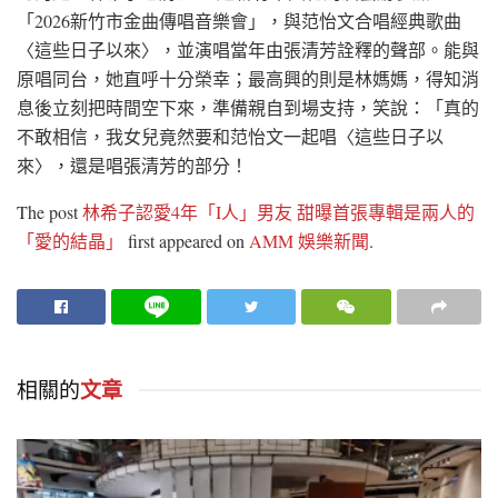
「2026新竹市金曲傳唱音樂會」，與范怡文合唱經典歌曲
〈這些日子以來〉，並演唱當年由張清芳詮釋的聲部。能與
原唱同台，她直呼十分榮幸；最高興的則是林媽媽，得知消
息後立刻把時間空下來，準備親自到場支持，笑說：「真的
不敢相信，我女兒竟然要和范怡文一起唱〈這些日子以
來〉，還是唱張清芳的部分！
The post
林希子認愛4年「I人」男友 甜曝首張專輯是兩人的
「愛的結晶」
first appeared on
AMM 娛樂新聞
.
相關的
文章