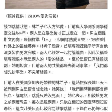
（照片提供：iSHOW愛秀演藝）
談到感情狀態，林希子也大方認愛，目前與大學同系同學穩
定交往約4年，兩人是在畢業後才正式走在一起。男友個性
斯文內向，是個標準「I人」，但同樣熱愛音樂，也是她創
作路上的最佳夥伴。林希子透露，首張專輯裡幾乎所有吉他
演奏皆由男友完成，兩人也經常一起討論編曲，因此笑稱整
張專輯根本就是兩人的「愛的結晶」。至於是否已有結婚規
劃，她則坦言，目前兩人的共識都是先衝刺事業，「我們都
想先拚事業，不急著結婚。」
目前人在美國參加表哥婚禮的林希子，這趟旅程長達14天。
被問到男友是否會想念她，她笑說：「我們無時無刻都會傳
訊息、講電話，感覺只差沒見面！」她也表示，相較於男友
之前兩度教召、每次長達兩週，只能在極短的固定時間短暫
聯絡，這次赴美反而比較容易維繫感情，不過自己仍歸心似