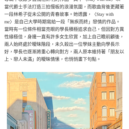
當代爵士手法打造三拍慢板的浪漫氛圍，而歌曲背後更藏著
一段林希子從未公開的青春故事。她透露，〈Stay with
me〉是自己大學時期寫給一段「無疾而終」戀情的作品。
當時有一位條件相當亮眼的學長積極追求自己，但因對方異
性緣極佳，身邊一直有許多女生欣賞，加上自己瞻前顧後，
兩人始終處於曖昧階段，未久殺出一位學妹主動向學長示
好，學長也逐漸將重心轉向對方，兩人原本維持著「朋友以
上、戀人未滿」的曖昧情愫，也悄悄畫下句點。