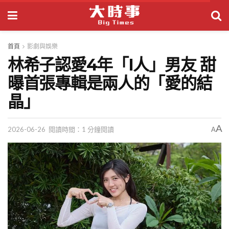
首頁
影劇與娛樂
林希子認愛4年「I人」男友 甜
曝首張專輯是兩人的「愛的結
晶」
A
2026-06-26
閱讀時間：1 分鐘閱讀
A