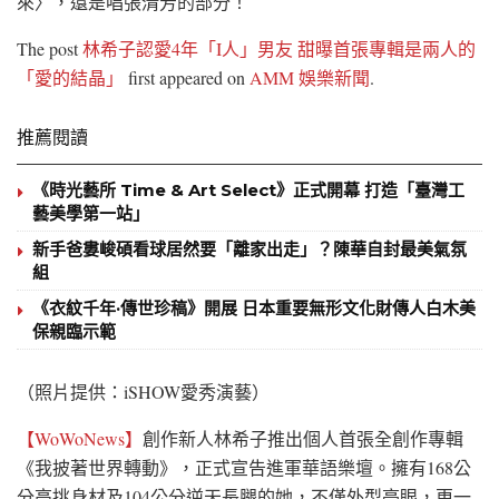
來〉，還是唱張清芳的部分！
The post
林希子認愛4年「I人」男友 甜曝首張專輯是兩人的
「愛的結晶」
first appeared on
AMM 娛樂新聞
.
推薦閱讀
《時光藝所 Time & Art Select》正式開幕 打造「臺灣工
藝美學第一站」
新手爸婁峻碩看球居然要「離家出走」？陳華自封最美氣氛
組
《衣紋千年·傳世珍稿》開展 日本重要無形文化財傳人白木美
保親臨示範
（照片提供：iSHOW愛秀演藝）
【WoWoNews】
創作新人林希子推出個人首張全創作專輯
《我披著世界轉動》，正式宣告進軍華語樂壇。擁有168公
分高挑身材及104公分逆天長腿的她，不僅外型亮眼，更一