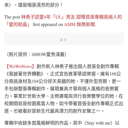
來〉，還是唱張清芳的部分！
The post
林希子認愛4年「I人」男友 甜曝首張專輯是兩人的
「愛的結晶」
first appeared on
AMM 娛樂新聞
.
廣告
（照片提供：iSHOW愛秀演藝）
【WoWoNews】
創作新人林希子推出個人首張全創作專輯
《我披著世界轉動》，正式宣告進軍華語樂壇。擁有168公
分高挑身材及104公分逆天長腿的她，不僅外型亮眼，更一
手包辦整張專輯創作，展現兼具才華與個人風格的音樂實
力。畢業於世新大學、主修廣電與流行音樂雙學位的她，在
校期間就是校園風雲人物，如今帶著首張全創作專輯正式出
道，也被看好是新生代最具潛力的創作女聲之一。
專輯中收錄多首風格鮮明的作品，其中〈Stay with me〉以