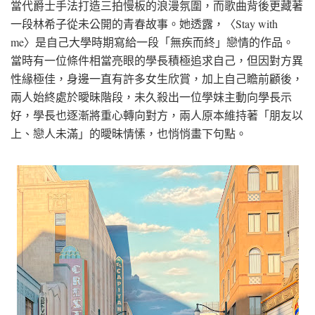
當代爵士手法打造三拍慢板的浪漫氛圍，而歌曲背後更藏著
一段林希子從未公開的青春故事。她透露，〈Stay with
me〉是自己大學時期寫給一段「無疾而終」戀情的作品。
當時有一位條件相當亮眼的學長積極追求自己，但因對方異
性緣極佳，身邊一直有許多女生欣賞，加上自己瞻前顧後，
兩人始終處於曖昧階段，未久殺出一位學妹主動向學長示
好，學長也逐漸將重心轉向對方，兩人原本維持著「朋友以
上、戀人未滿」的曖昧情愫，也悄悄畫下句點。