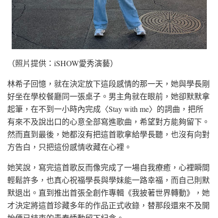
（照片提供：iSHOW愛秀演藝）
林希子回憶，就在決定放下這段感情的那一天，她與學長剛
好坐在學校餐廳同一張桌子。男主角就在眼前，她卻默默拿
起筆，在不到一小時內完成〈Stay with me〉的詞曲，把所
有來不及說出口的心意全部寫進歌曲，希望對方能夠留下。
然而直到最後，她都沒有把這首歌拿給學長聽，也沒有向對
方告白，只把這份感情收藏在心裡。
她笑說，寫完這首歌反而像完成了一場自我療癒，心裡瞬間
輕鬆許多，也真心祝福學長與學妹能一路幸福，而自己則默
默退出。直到推出首張全創作專輯《我披著世界轉動》，她
才決定將這首珍藏多年的作品正式收錄，替那段還來不及開
始便已結束的青春悸動留下紀念。