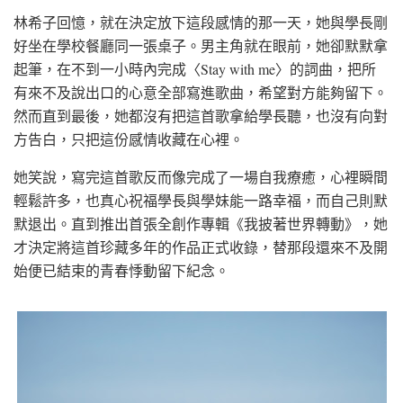
林希子回憶，就在決定放下這段感情的那一天，她與學長剛
好坐在學校餐廳同一張桌子。男主角就在眼前，她卻默默拿
起筆，在不到一小時內完成〈Stay with me〉的詞曲，把所
有來不及說出口的心意全部寫進歌曲，希望對方能夠留下。
然而直到最後，她都沒有把這首歌拿給學長聽，也沒有向對
方告白，只把這份感情收藏在心裡。
她笑說，寫完這首歌反而像完成了一場自我療癒，心裡瞬間
輕鬆許多，也真心祝福學長與學妹能一路幸福，而自己則默
默退出。直到推出首張全創作專輯《我披著世界轉動》，她
才決定將這首珍藏多年的作品正式收錄，替那段還來不及開
始便已結束的青春悸動留下紀念。