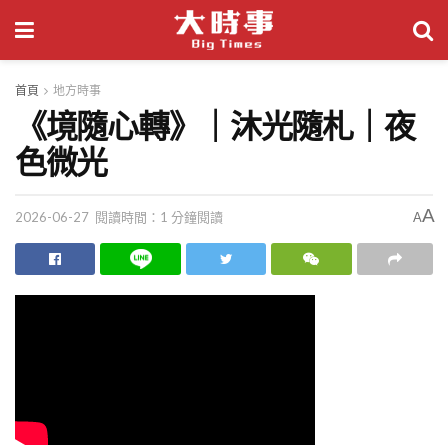
首頁
地方時事
《境隨心轉》｜沐光隨札｜夜
色微光
A
2026-06-27
閱讀時間：1 分鐘閱讀
A