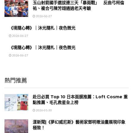
玉山射箭國手選拔連三天「暴雨戰」 反曲弓柯倫
祐、複合弓陳芳翊通過老天考驗
2026-06-27
《境隨心轉》｜沐光隨札｜夜色微光
2026-06-27
《境隨心轉》｜沐光隨札｜夜色微光
2026-06-27
熱門推薦
赴日必買 Top 10 日本面膜推薦：Loft Cosme 重
點推薦、毛孔救星全上榜
2026-01-30
漾新聞|《夢幻威尼斯》藝術家鄧明墩油畫展現印象
極致！