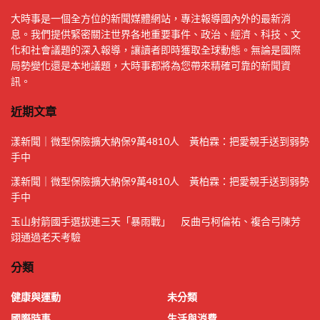
大時事是一個全方位的新聞媒體網站，專注報導國內外的最新消
息。我們提供緊密關注世界各地重要事件、政治、經濟、科技、文
化和社會議題的深入報導，讓讀者即時獲取全球動態。無論是國際
局勢變化還是本地議題，大時事都將為您帶來精確可靠的新聞資
訊。
近期文章
漾新聞｜微型保險擴大納保9萬4810人 黃柏霖：把愛親手送到弱勢
手中
漾新聞｜微型保險擴大納保9萬4810人 黃柏霖：把愛親手送到弱勢
手中
玉山射箭國手選拔連三天「暴雨戰」 反曲弓柯倫祐、複合弓陳芳
翊通過老天考驗
分類
健康與運動
未分類
國際時事
生活與消費