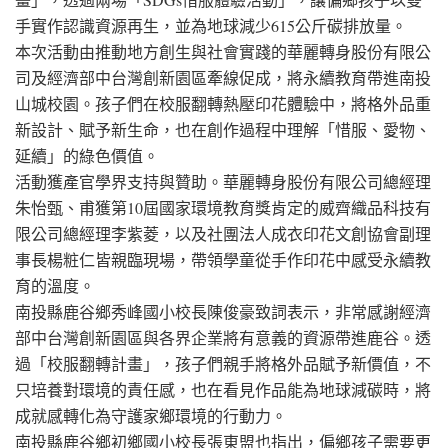
手實作認識資源再生，並為地球減少615公斤碳排放量。
本次活動由推動地方創生與社會實踐的華麗轉身股份有限公
司及經濟部中台灣創新園區牽線促成，將永續教育帶進南投
山城校園。孩子們在校服翻轉熱壓印花體驗中，將格外品重
新設計、賦予新生命，也在創作過程中理解「惜服、愛物、
延續」的綠色價值。
活動獲產官學界支持與贊助。華麗轉身股份有限公司總經理
朱怡甄、甫獲第10屆國家環境教育獎肯定的威齊織品科技有
限公司總經理李紫菱，以及社團法人成衣印花文創協會副理
事長楊粧仁皆親臨現場，帶領學童從手作印花中感受永續教
育的溫度。
南投縣鹿谷鄉秀峰國小校長陳俊豪致詞表示，非常感謝經濟
部中台灣創新園區與各界企業將有意義的資源帶進鹿谷。透
過「校服翻轉計畫」，孩子們親手將格外品賦予新價值，不
只培養對環境的責任感，也在看見作品能為地球減碳時，將
成就感轉化為守護家鄉環境的行動力。
南投縣鹿谷鄉初鄉國小校長張東盟也指出，偏鄉孩子需要更