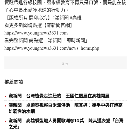
實踐帶進各級校園，讓永續教育不再只是口號，而是能在孩
子心中長出愛護地球的行動力。
【版權所有 翻印必究】#漾新聞 #高雄
看更多新聞請點選【漾新聞官網】
https://www.youngnews3631.com⁠
看完整新聞 請點選 漾新聞「即時新聞」
https://www.youngnews3631.com/news_home.php⁠
廣告
推薦閱讀
漾新聞｜台灣植覺走進紐約 王國仁個展在高雄開展
漾新聞｜卓榮泰視察白米滯洪池 陳其邁：攜手中央打造高
雄韌性治水網
漾新聞｜高雄模型職人勇闖歐洲奪10獎 陳其邁表揚「台灣
之光」