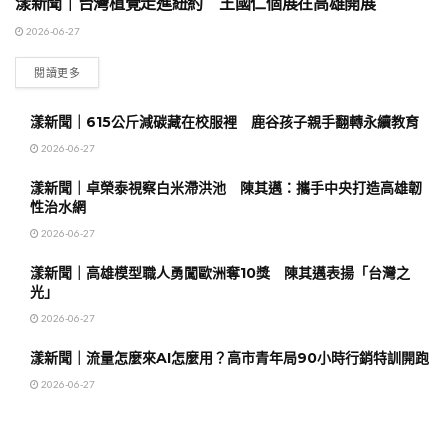
漾新聞｜台灣植覺走進紐約 王國仁個展在高雄開展
地方時事
2026-06-27
閱讀更多
漾新聞｜615公斤減碳藏在校服裡 鹿谷孩子親手翻轉永續教育
2026-06-27
漾新聞｜卓榮泰視察白米滯洪池 陳其邁：攜手中央打造高雄韌
性治水網
2026-06-27
漾新聞｜高雄模型職人勇闖歐洲奪10獎 陳其邁表揚「台灣之
光」
2026-06-27
漾新聞｜流量怎麼來AI怎麼用？高市青年局90小時行銷特訓開跑
2026-06-27