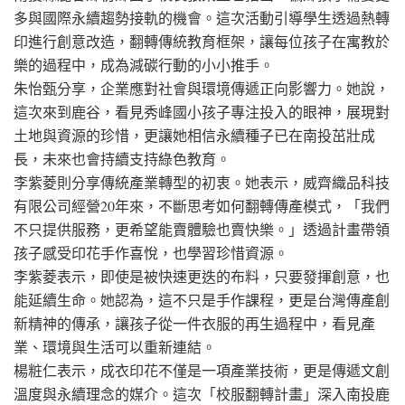
多與國際永續趨勢接軌的機會。這次活動引導學生透過熱轉
印進行創意改造，翻轉傳統教育框架，讓每位孩子在寓教於
樂的過程中，成為減碳行動的小小推手。
朱怡甄分享，企業應對社會與環境傳遞正向影響力。她說，
這次來到鹿谷，看見秀峰國小孩子專注投入的眼神，展現對
土地與資源的珍惜，更讓她相信永續種子已在南投茁壯成
長，未來也會持續支持綠色教育。
李紫菱則分享傳統產業轉型的初衷。她表示，威齊織品科技
有限公司經營20年來，不斷思考如何翻轉傳產模式，「我們
不只提供服務，更希望能賣體驗也賣快樂。」透過計畫帶領
孩子感受印花手作喜悅，也學習珍惜資源。
李紫菱表示，即使是被快速更迭的布料，只要發揮創意，也
能延續生命。她認為，這不只是手作課程，更是台灣傳產創
新精神的傳承，讓孩子從一件衣服的再生過程中，看見產
業、環境與生活可以重新連結。
楊粧仁表示，成衣印花不僅是一項產業技術，更是傳遞文創
溫度與永續理念的媒介。這次「校服翻轉計畫」深入南投鹿