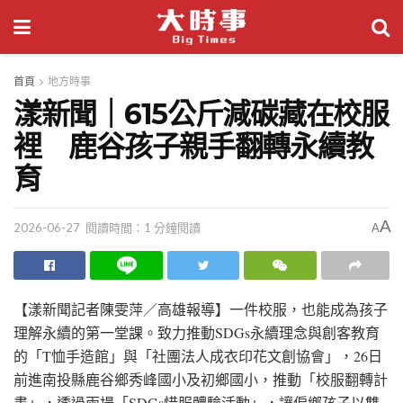
首頁
地方時事
漾新聞｜615公斤減碳藏在校服
裡 鹿谷孩子親手翻轉永續教
育
A
2026-06-27
閱讀時間：1 分鐘閱讀
A
【漾新聞記者陳雯萍／高雄報導】一件校服，也能成為孩子
理解永續的第一堂課。致力推動SDGs永續理念與創客教育
的「T恤手造館」與「社團法人成衣印花文創協會」，26日
前進南投縣鹿谷鄉秀峰國小及初鄉國小，推動「校服翻轉計
畫」，透過兩場「SDGs惜服體驗活動」，讓偏鄉孩子以雙