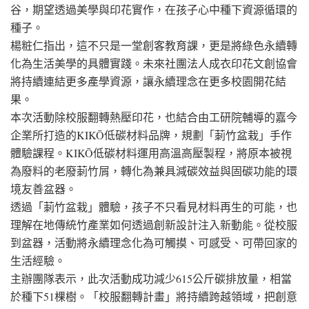
谷，期望透過美學與印花實作，在孩子心中種下資源循環的
種子。
楊粧仁指出，這不只是一堂創客教育課，更是將綠色永續轉
化為生活美學的具體實踐。未來社團法人成衣印花文創協會
將持續連結更多產學資源，讓永續理念在更多校園開花結
果。
本次活動除校服翻轉熱壓印花，也結合由工研院輔導的嘉今
企業所打造的KIKŌ低碳材料品牌，規劃「莿竹盆栽」手作
體驗課程。KIKŌ低碳材料運用高溫高壓製程，將原本被視
為廢料的老廢莿竹屑，轉化為兼具減碳效益與固碳功能的環
境友善盆器。
透過「莿竹盆栽」體驗，孩子不只看見材料再生的可能，也
理解在地傳統竹產業如何透過創新設計注入新動能。從校服
到盆器，活動將永續理念化為可觸摸、可感受、可帶回家的
生活經驗。
主辦團隊表示，此次活動成功減少615公斤碳排放量，相當
於種下51棵樹。「校服翻轉計畫」將持續跨越領域，把創意