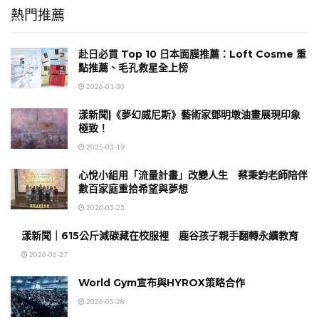
熱門推薦
赴日必買 Top 10 日本面膜推薦：Loft Cosme 重
點推薦、毛孔救星全上榜
2026-01-30
漾新聞|《夢幻威尼斯》藝術家鄧明墩油畫展現印象
極致！
2025-03-19
心悅小組用「流量計畫」改變人生 蔡秉鈞老師陪伴
數百家庭重拾希望與夢想
2026-05-25
漾新聞｜615公斤減碳藏在校服裡 鹿谷孩子親手翻轉永續教育
2026-06-27
World Gym宣布與HYROX策略合作
2026-05-28